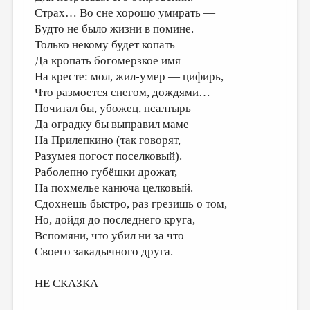
Страх… Во сне хорошо умирать —
Будто не было жизни в помине.
Только некому будет копать
Да кропать богомерзкое имя
На кресте: мол, жил-умер — цифирь,
Что размоется снегом, дождями…
Почитал бы, убожец, псалтырь
Да оградку бы выправил маме
На Прилепкино (так говорят,
Разумея погост поселковый).
Раболепно губёшки дрожат,
На похмелье канюча целковый.
Сдохнешь быстро, раз грезишь о том,
Но, дойдя до последнего круга,
Вспомяни, что убил ни за что
Своего закадычного друга.
НЕ СКАЗКА