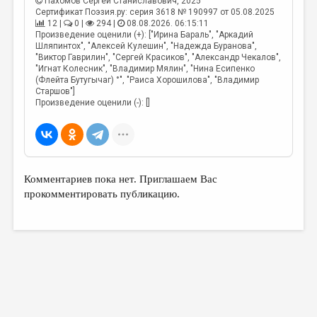
Пахомов Сергей Станиславович
, 2025
Сертификат Поэзия.ру: серия 3618 № 190997 от 05.08.2025
12 |
0 |
294 |
08.08.2026. 06:15:11
Произведение оценили (+): ["Ирина Бараль", "Аркадий
Шляпинтох", "Алексей Кулешин", "Надежда Буранова",
"Виктор Гаврилин", "Сергей Красиков", "Александр Чекалов",
"Игнат Колесник", "Владимир Мялин", "Нина Есипенко
(Флейта Бутугычаг) °", "Раиса Хорошилова", "Владимир
Старшов"]
Произведение оценили (-): []
Комментариев пока нет. Приглашаем Вас
прокомментировать публикацию.