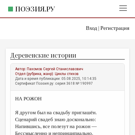
ПОЭЗИЯ.РУ
Вход
Регистрация
ГЛАВНОЕ МЕНЮ
|
ПОЭЗИЯ.РУ
ИЗДАТЕЛЬСТВО
Деревенские истории
ЖАНРЫ
АВТОРЫ
Автор:
Пахомов Сергей Станиславович
Отдел (рубрика, жанр):
Циклы стихов
КОММЕНТАРИИ
Дата и время публикации: 05.08.2025, 10:14:35
Сертификат Поэзия.ру: серия 3618 № 190997
ЛИТСАЛОН
НА РОЖОН
НОВОСТИ
ПРАВИЛА САЙТА
Я другом был на свадьбу приглашён.
Сценарий свадеб знаю досконально:
ОТДЕЛЫ И РУБРИКИ
Напившись, все полезут на рожон —
ИЗБРАННОЕ
Бессмысленно и непринципиально.