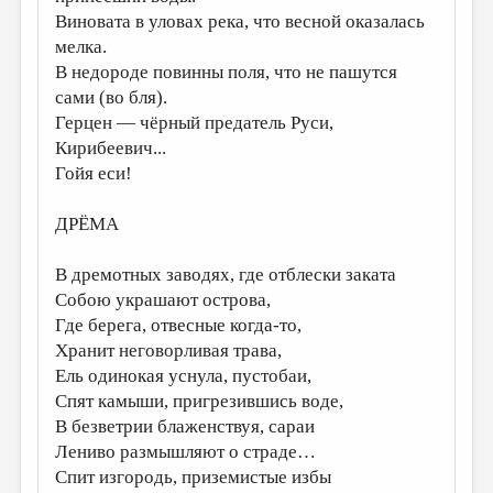
Виновата в уловах река, что весной оказалась
мелка.
В недороде повинны поля, что не пашутся
сами (во бля).
Герцен — чёрный предатель Руси,
Кирибеевич...
Гойя еси!
ДРЁМА
В дремотных заводях, где отблески заката
Собою украшают острова,
Где берега, отвесные когда-то,
Хранит неговорливая трава,
Ель одинокая уснула, пустобаи,
Спят камыши, пригрезившись воде,
В безветрии блаженствуя, сараи
Лениво размышляют о страде…
Спит изгородь, приземистые избы