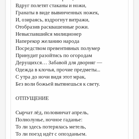
Вдруг полетят стаканы и ножи,
ДАЙДЖЕСТ
Гранаты в виде вывинченных ножек,
И, озираясь, вздрогнут витражи,
ПРОИЗВЕДЕНИЯ
Отобразив расквашенные рожи.
ПЕРЕВОДЫ
Невыспавшийся милиционер
Наперекор желанию народа
КОНКУРСЫ
Посредством превентивных полумер
ДЕТСКАЯ КОМНАТА
Принудит разойтись по огородам
Дерущихся… Забавой для дворняг —
КНИЖНАЯ ПОЛКА
Одежда в клочья, прочие предметы...
ОБЗОР ЛИТЕРАТУРЫ
С утра до ночи видя этот мрак,
Без воли божьей вытянешься к свету.
СТРАНИЦЫ ПАМЯТИ
ОБЪЯВЛЕНИЯ
ОТПУЩЕНИЕ
КОЛОНКА РЕДАКТОРА
Сырчат лёд, половинчат апрель,
РЕДКОЛЛЕГИЯ
Полнолунье, ночное гаданье:
То ли здесь потерялась метель,
ОТ РЕДАКЦИИ
То ли поезд идёт с опозданьем.