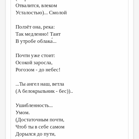
Отвалится, влеком
ДАЙДЖЕСТ
Усталостью)... Смолой
ПРОИЗВЕДЕНИЯ
Ползёт она, река:
ПЕРЕВОДЫ
Так медленно! Таит
В утробе облака́...
КОНКУРСЫ
ДЕТСКАЯ КОМНАТА
Почти уже стоит:
Осокой заросла,
КНИЖНАЯ ПОЛКА
Рогозом - до небес!
ОБЗОР ЛИТЕРАТУРЫ
...Ты ангел наш, ветла
СТРАНИЦЫ ПАМЯТИ
(А белокрыльник - бес))..
ОБЪЯВЛЕНИЯ
Ушибленность...
КОЛОНКА РЕДАКТОРА
Умом.
РЕДКОЛЛЕГИЯ
(Достаточным почти,
Чтоб ты в себе самом
ОТ РЕДАКЦИИ
Дорылся до пути,