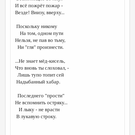
И всё пожрёт пожар -
Везде! Внизу, вверху...
Поскольку никому
На том, одном пути
Нельзя, не пав во тьму,
Ни "гля" произнести.
...Не знает мёд-кисель,
Что вновь ты слоховал, -
Лишь тупо топит сей
Надыбанный хабар.
Последнего "прости"
Не вспомнить остряку...
И лыку - не врасти
В лукавую строку.