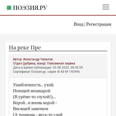
ПОЭЗИЯ.РУ
Вход
Регистрация
ГЛАВНОЕ МЕНЮ
|
ПОЭЗИЯ.РУ
ИЗДАТЕЛЬСТВО
На реке Пре
ЖАНРЫ
АВТОРЫ
Автор:
Александр Чекалов
Отдел (рубрика, жанр):
Пейзажная лирика
КОММЕНТАРИИ
Дата и время публикации: 05.08.2025, 08:30:59
Сертификат Поэзия.ру: серия 4143 № 190996
ЛИТСАЛОН
Ушибленность.. ухой,
НОВОСТИ
Поющей мошкарой
ПРАВИЛА САЙТА
(В урёме-то глухой!)...
Корой.. и вновь корой -
ОТДЕЛЫ И РУБРИКИ
Висящей завитком
ИЗБРАННОЕ
(А тронешь - весь-то слой