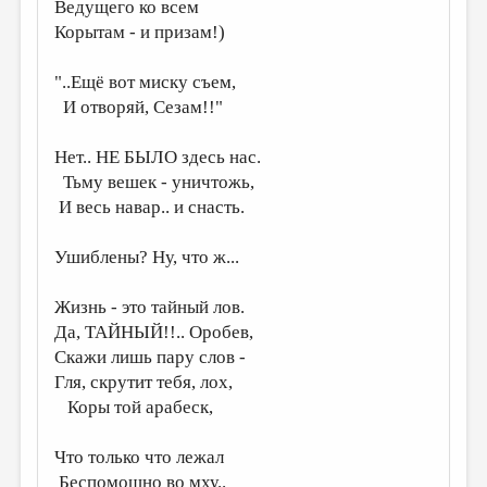
МАЛАЯ ПРОЗА
Ведущего ко всем
Корытам - и призам!)
ЭССЕИСТИКА
"..Ещё вот миску съем,
ЛИТЕРАТУРОВЕДЕНИЕ
И отворяй, Сезам!!"
КУЛЬТУРОВЕДЕНИЕ
Нет.. НЕ БЫЛО здесь нас.
ПУБЛИЦИСТИКА
Тьму вешек - уничтожь,
РЕЦЕНЗИРОВАНИЕ
И весь навар.. и снасть.
ЦИКЛЫ ПУБЛИКАЦИЙ
Ушиблены? Ну, что ж...
ТРЕДИАКОВСКИЙ
Жизнь - это тайный лов.
МЕДИА
Да, ТАЙНЫЙ!!.. Оробев,
ВКОНТАКТЕ
Скажи лишь пару слов -
Гля, скрутит тебя, лох,
Коры той арабеск,
Что только что лежал
Беспомощно во мху..