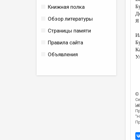
Бу
Книжная полка
Д
Обзор литературы
Я
Страницы памяти
И
Б
Правила сайта
К
Объявления
У
Се
Пр
"Н
Пр