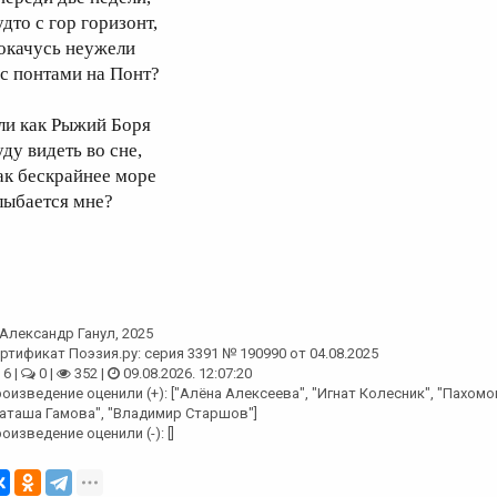
дто с гор горизонт,
окачусь неужели
 с понтами на Понт?
ли как Рыжий Боря
уду видеть во сне,
ак бескрайнее море
лыбается мне?
Александр Ганул
, 2025
ртификат Поэзия.ру: серия 3391 № 190990 от 04.08.2025
6 |
0 |
352 |
09.08.2026. 12:07:20
оизведение оценили (+): ["Алёна Алексеева", "Игнат Колесник", "Пахомо
аташа Гамова", "Владимир Старшов"]
оизведение оценили (-): []