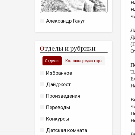
Н
Н
Ч
Александр Ганул
Л
Д
(
О
тделы и рубрики
О
Отделы
Колонка редактора
П
Т
Избранное
Е
Дайджест
Н
Произведения
В
Ч
Переводы
П
Конкурсы
Н
Детская комната
В