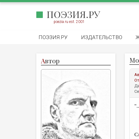
ПОЭЗИЯ.РУ
poezia.ru est. 2001
ПОЭЗИЯ.РУ
ИЗДАТЕЛЬСТВО
Мо
А
втор
А
От
Да
Се
".
т
С