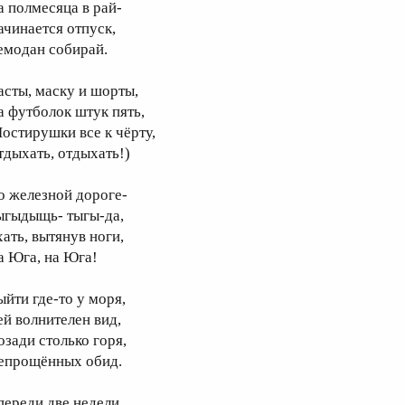
а полмесяца в рай-
ачинается отпуск,
емодан собирай.
асты, маску и шорты,
а футболок штук пять,
Постирушки все к чёрту,
тдыхать, отдыхать!)
о железной дороге-
ыгыдыщь- тыгы-да,
хать, вытянув ноги,
а Юга, на Юга!
ыйти где-то у моря,
ей волнителен вид,
озади столько горя,
епрощённых обид.
переди две недели,