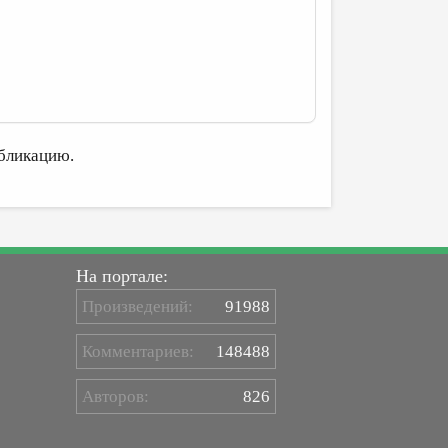
бликацию.
На портале:
Произведений:
91988
Комментариев:
148488
Авторов:
826