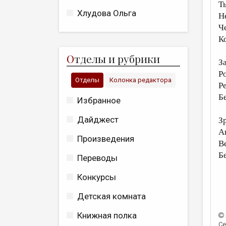
Т
Хлудова Ольга
Н
Ч
К
О
тделы и рубрики
З
Р
Отделы
Колонка редактора
Р
Б
Избранное
Дайджест
З
А
Произведения
В
Б
Переводы
Конкурсы
Детская комната
Книжная полка
Се