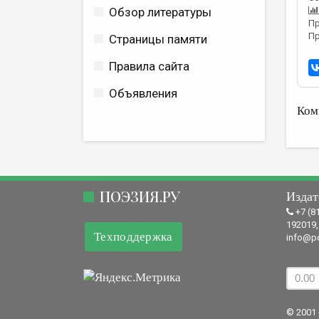
Обзор литературы
Пр
Пр
Страницы памяти
Правила сайта
Объявления
Ком
ПОЭЗИЯ.РУ
Издат
+7 (8
192019,
Техподдержка
info@po
© 2001 