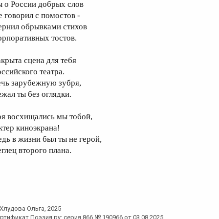
ы о России добрых слов
е говорил с помостов -
ернил обрывками стихов
орпоративных тостов.
акрыта сцена для тебя
оссийского театра.
ечь зарубежную зубря,
ежал ты без оглядки.
ря восхищались мы тобой,
ктер киноэкрана!
едь в жизни был ты не герой,
еглец второго плана.
Хлудова Ольга
, 2025
ртификат Поэзия.ру: серия 866 № 190966 от 03.08.2025