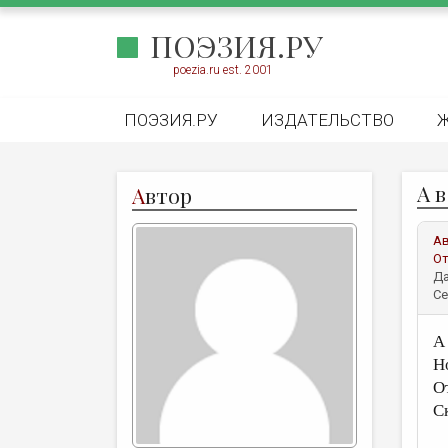
ПОЭЗИЯ.РУ
poezia.ru est. 2001
ПОЭЗИЯ.РУ
ИЗДАТЕЛЬСТВО
А в
А
втор
А
От
Да
Се
А
Н
О
С