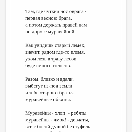
ДАЙДЖЕСТ
Там, где чуткий нос оврага -
первая весною брага,
ПРОИЗВЕДЕНИЯ
а потом держать правей нам
ПЕРЕВОДЫ
по дороге муравейной.
КОНКУРСЫ
Как увидишь старый лемех,
ДЕТСКАЯ КОМНАТА
значит, рядом где-то племя,
ухом лезь в траву лесов,
КНИЖНАЯ ПОЛКА
будет много голосов.
ОБЗОР ЛИТЕРАТУРЫ
Разом, близко и вдали,
СТРАНИЦЫ ПАМЯТИ
выбегут из-под земли
ОБЪЯВЛЕНИЯ
и тебе откроют братья
муравейные обьятья.
КОЛОНКА РЕДАКТОРА
Муравейны - хлоп! - ребяты,
РЕДКОЛЛЕГИЯ
муравейны - чмок! - девчаты,
ОТ РЕДАКЦИИ
все с босой душой без туфель