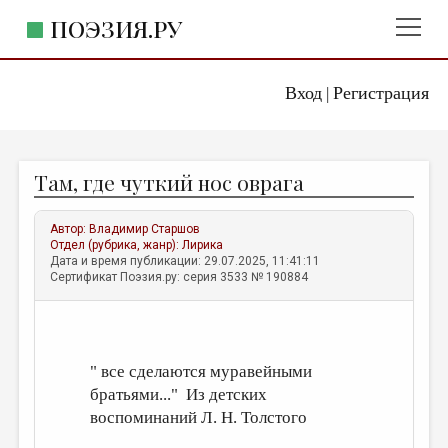
ПОЭЗИЯ.РУ
Вход
Регистрация
ГЛАВНОЕ МЕНЮ
|
ПОЭЗИЯ.РУ
ИЗДАТЕЛЬСТВО
Там, где чуткий нос оврага
ЖАНРЫ
АВТОРЫ
Автор:
Владимир Старшов
Отдел (рубрика, жанр):
Лирика
КОММЕНТАРИИ
Дата и время публикации: 29.07.2025, 11:41:11
Сертификат Поэзия.ру: серия 3533 № 190884
ЛИТСАЛОН
НОВОСТИ
ПРАВИЛА САЙТА
" все сделаются муравейными
братьями..." Из детских
ОТДЕЛЫ И РУБРИКИ
воспоминаний Л. Н. Толстого
ИЗБРАННОЕ