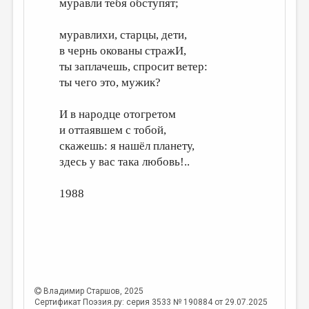
муравли тебя обступят;
МАЛАЯ ПРОЗА
ЭССЕИСТИКА
муравлихи, старцы, дети,
в чернь окованы стражИ,
ЛИТЕРАТУРОВЕДЕНИЕ
ты заплачешь, спросит ветер:
КУЛЬТУРОВЕДЕНИЕ
ты чего это, мужик?
ПУБЛИЦИСТИКА
И в народце отогретом
РЕЦЕНЗИРОВАНИЕ
и оттаявшем с тобой,
скажешь: я нашёл планету,
ЦИКЛЫ ПУБЛИКАЦИЙ
здесь у вас така любовь!..
ТРЕДИАКОВСКИЙ
1988
МЕДИА
ВКОНТАКТЕ
Владимир Старшов
, 2025
Сертификат Поэзия.ру: серия 3533 № 190884 от 29.07.2025