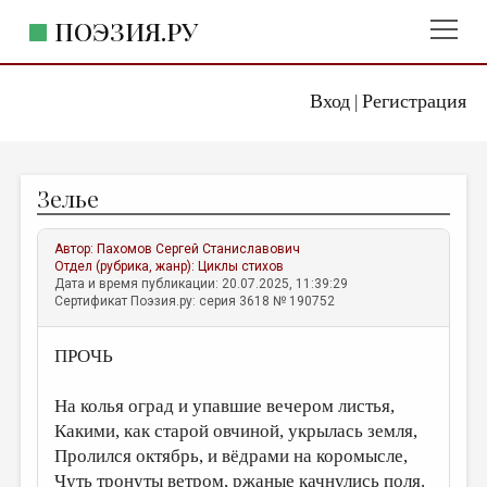
ПОЭЗИЯ.РУ
Вход
Регистрация
ГЛАВНОЕ МЕНЮ
|
ПОЭЗИЯ.РУ
ИЗДАТЕЛЬСТВО
Зелье
ЖАНРЫ
АВТОРЫ
Автор:
Пахомов Сергей Станиславович
Отдел (рубрика, жанр):
Циклы стихов
КОММЕНТАРИИ
Дата и время публикации: 20.07.2025, 11:39:29
Сертификат Поэзия.ру: серия 3618 № 190752
ЛИТСАЛОН
ПРОЧЬ
НОВОСТИ
ПРАВИЛА САЙТА
На колья оград и упавшие вечером листья,
Какими, как старой овчиной, укрылась земля,
ОТДЕЛЫ И РУБРИКИ
Пролился октябрь, и вёдрами на коромысле,
ИЗБРАННОЕ
Чуть тронуты ветром, ржаные качнулись поля.