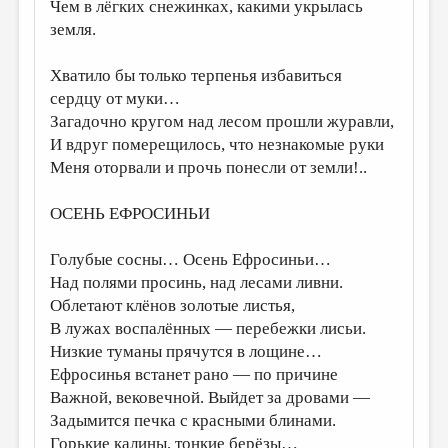
МАЛАЯ ПРОЗА
Чем в лёгких снежинках, какими укрылась
земля.
ЭССЕИСТИКА
Хватило бы только терпенья избавиться
ЛИТЕРАТУРОВЕДЕНИЕ
сердцу от муки…
КУЛЬТУРОВЕДЕНИЕ
Загадочно кругом над лесом прошли журавли,
И вдруг померещилось, что незнакомые руки
ПУБЛИЦИСТИКА
Меня оторвали и прочь понесли от земли!..
РЕЦЕНЗИРОВАНИЕ
ОСЕНЬ ЕФРОСИНЬИ
ЦИКЛЫ ПУБЛИКАЦИЙ
ТРЕДИАКОВСКИЙ
Голубые сосны… Осень Ефросиньи…
Над полями просинь, над лесами ливни.
МЕДИА
Облетают клёнов золотые листья,
ВКОНТАКТЕ
В лужах воспалённых — перебежки лисьи.
Низкие туманы прячутся в лощине…
Ефросинья встанет рано — по причине
Важной, вековечной. Выйдет за дровами —
Задымится печка с красными блинами.
Горькие калины, тонкие берёзы…