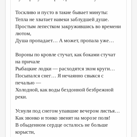
ДАЙДЖЕСТ
Тоскливо и пусто в такие бывает минуты:
Тепла не хватает навеки заблудшей душе.
ПРОИЗВЕДЕНИЯ
Простым лепестком закружившись во времени
ПЕРЕВОДЫ
лютом,
Душа пропадает… А может, пропала уже…
КОНКУРСЫ
ДЕТСКАЯ КОМНАТА
Вороны по кровле стучат, как боками стучат
на причале
КНИЖНАЯ ПОЛКА
Рыбацкие лодки — расходятся эхом круги…
ОБЗОР ЛИТЕРАТУРЫ
Посыпался снег… Я нечаянно свыкся с
печалью —
СТРАНИЦЫ ПАМЯТИ
Холодной, как воды бездонной безбрежной
ОБЪЯВЛЕНИЯ
реки.
КОЛОНКА РЕДАКТОРА
Уснули под снегом упавшие вечером листья…
РЕДКОЛЛЕГИЯ
Как звонко и тонко звенят на морозе поля!
В обыденном сердце осталось не больше
ОТ РЕДАКЦИИ
корысти,