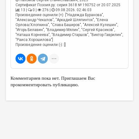
Пахомов Сергей Станиславович
, 2025
Сертификат Поэзия.ру: серия 3618 № 190752 от 20.07.2025
13 |
0 |
276 |
09.08.2026. 02:46:03
Произведение оценили (+): ["Надежда Буранова",
"Александр Чекалов", "Аркадий Шляпинтох", "Елена
Орлова/Хлопкина", "Слава Баширов", "Алексей Кулешин",
"Игорь Белавин", "Владимир Мялин", "Сергей Красиков",
"Наташа Корнеева", "Владимир Старшов", "Виктор Гаврилин",
"Раиса Хорошилова"]
Произведение оценили (-): []
Комментариев пока нет. Приглашаем Вас
прокомментировать публикацию.