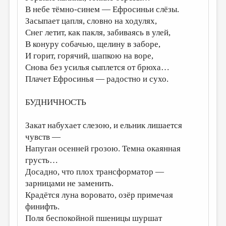
В небе тёмно-синем — Ефросиньи слёзы.
Засыпает цапля, словно на ходулях,
Снег летит, как пакля, забиваясь в улей,
В конуру собачью, щелину в заборе,
И горит, горячий, шапкою на воре,
Снова без усилья сыплется от брюха…
Плачет Ефросинья — радостно и сухо.
БУДНИЧНОСТЬ
Закат набухает слезою, и ельник лишается
чувств —
Напуган осенней грозою. Темна окаянная
грусть…
Досадно, что плох трансформатор —
зарницами не заменить.
Крадётся луна воровато, озёр примечая
финифть.
Поля беспокойной пшеницы шуршат