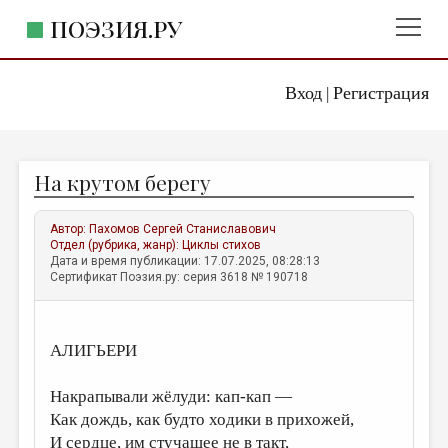
ПОЭЗИЯ.РУ
Вход
Регистрация
ГЛАВНОЕ МЕНЮ
|
ПОЭЗИЯ.РУ
ИЗДАТЕЛЬСТВО
На крутом берегу
ЖАНРЫ
АВТОРЫ
Автор:
Пахомов Сергей Станиславович
Отдел (рубрика, жанр):
Циклы стихов
КОММЕНТАРИИ
Дата и время публикации: 17.07.2025, 08:28:13
Сертификат Поэзия.ру: серия 3618 № 190718
ЛИТСАЛОН
НОВОСТИ
АЛИГЬЕРИ
ПРАВИЛА САЙТА
Накрапывали жёлуди: кап-кап —
ОТДЕЛЫ И РУБРИКИ
Как дождь, как будто ходики в прихожей,
ИЗБРАННОЕ
И сердце, им стучащее не в такт,