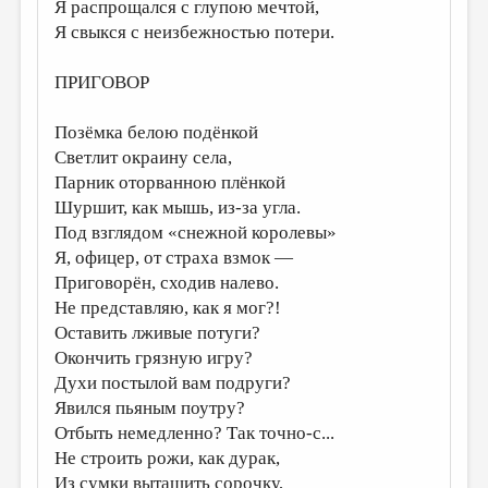
МАЛАЯ ПРОЗА
Я распрощался с глупою мечтой,
Я свыкся с неизбежностью потери.
ЭССЕИСТИКА
ПРИГОВОР
ЛИТЕРАТУРОВЕДЕНИЕ
КУЛЬТУРОВЕДЕНИЕ
Позёмка белою подёнкой
Светлит окраину села,
ПУБЛИЦИСТИКА
Парник оторванною плёнкой
РЕЦЕНЗИРОВАНИЕ
Шуршит, как мышь, из-за угла.
Под взглядом «снежной королевы»
ЦИКЛЫ ПУБЛИКАЦИЙ
Я, офицер, от страха взмок —
ТРЕДИАКОВСКИЙ
Приговорён, сходив налево.
Не представляю, как я мог?!
МЕДИА
Оставить лживые потуги?
ВКОНТАКТЕ
Окончить грязную игру?
Духи постылой вам подруги?
Явился пьяным поутру?
Отбыть немедленно? Так точно-с...
Не строить рожи, как дурак,
Из сумки вытащить сорочку,