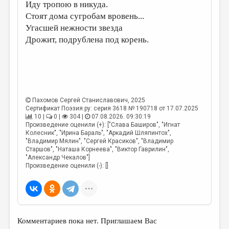
Иду тропою в никуда.
Стоят дома сугробам вровень...
Угасшей нежности звезда
Дрожит, подрублена под корень.
Пахомов Сергей Станиславович
, 2025
Сертификат Поэзия.ру: серия 3618 № 190718 от 17.07.2025
10 |
0 |
304 |
07.08.2026. 09:30:19
Произведение оценили (+): ["Слава Баширов", "Игнат
Колесник", "Ирина Бараль", "Аркадий Шляпинтох",
"Владимир Мялин", "Сергей Красиков", "Владимир
Старшов", "Наташа Корнеева", "Виктор Гаврилин",
"Александр Чекалов"]
Произведение оценили (-): []
Комментариев пока нет. Приглашаем Вас