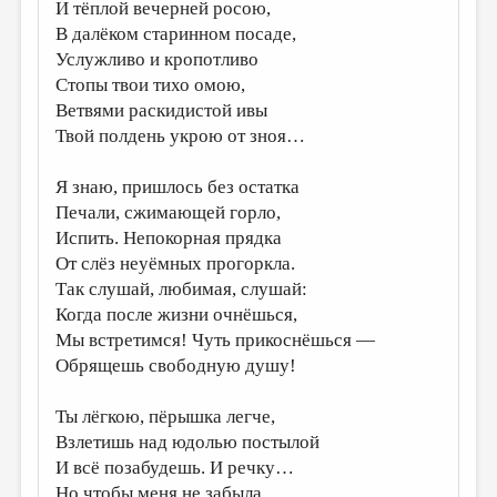
И тёплой вечерней росою,
В далёком старинном посаде,
Услужливо и кропотливо
Стопы твои тихо омою,
Ветвями раскидистой ивы
Твой полдень укрою от зноя…
Я знаю, пришлось без остатка
Печали, сжимающей горло,
Испить. Непокорная прядка
От слёз неуёмных прогоркла.
Так слушай, любимая, слушай:
Когда после жизни очнёшься,
Мы встретимся! Чуть прикоснёшься —
Обрящешь свободную душу!
Ты лёгкою, пёрышка легче,
Взлетишь над юдолью постылой
И всё позабудешь. И речку…
Но чтобы меня не забыла,