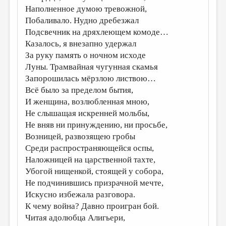
Наполненное думою тревожной,
ДАЙДЖЕСТ
Побаливало. Нудно дребезжал
Подсвечник на дряхлеющем комоде…
ПРОИЗВЕДЕНИЯ
Казалось, я внезапно удержал
ПЕРЕВОДЫ
За руку память о ночном исходе
Луны. Трамвайная чугунная скамья
КОНКУРСЫ
Запорошилась мёрзлою листвою…
ДЕТСКАЯ КОМНАТА
Всё было за пределом бытия,
И женщина, возлюбленная мною,
КНИЖНАЯ ПОЛКА
Не слышащая искренней мольбы,
ОБЗОР ЛИТЕРАТУРЫ
Не вняв ни принуждению, ни просьбе,
Возницей, развозящею гробы
СТРАНИЦЫ ПАМЯТИ
Среди распространяющейся оспы,
ОБЪЯВЛЕНИЯ
Наложницей на царственной тахте,
Убогой нищенкой, стоящей у собора,
КОЛОНКА РЕДАКТОРА
Не подчинившись призрачной мечте,
РЕДКОЛЛЕГИЯ
Искусно избежала разговора.
К чему война? Давно проигран бой.
ОТ РЕДАКЦИИ
Читая адолюбца Алигьери,