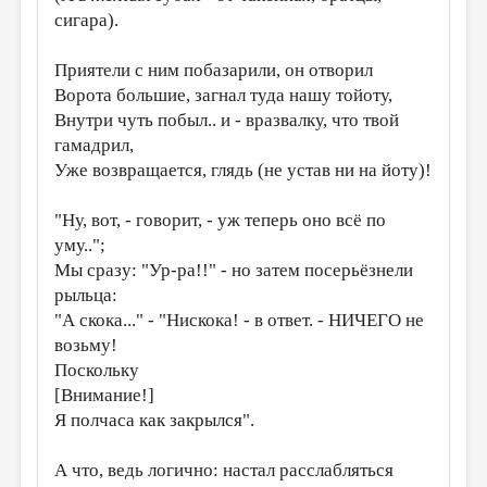
сигара).
Приятели с ним побазарили, он отворил
Ворота большие, загнал туда нашу тойоту,
Внутри чуть побыл.. и - вразвалку, что твой
гамадрил,
Уже возвращается, глядь (не устав ни на йоту)!
"Ну, вот, - говорит, - уж теперь оно всё по
уму..";
Мы сразу: "Ур-ра!!" - но затем посерьёзнели
рыльца:
"А скока..." - "Нискока! - в ответ. - НИЧЕГО не
возьму!
Поскольку
[Внимание!]
Я полчаса как закрылся".
А что, ведь логично: настал расслабляться