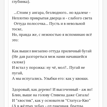
МАЛАЯ ПРОЗА
глубинка).
ЭССЕИСТИКА
...Стоим у ангара, безлюдного.. но вдалеке -
Неплотно прикрытая дверца и - слабого света
ЛИТЕРАТУРОВЕДЕНИЕ
Оттуда полосочка... Пусть и в невольной
КУЛЬТУРОВЕДЕНИЕ
тоске,
Но, правда же, с нежностью я вспоминаю всё
ПУБЛИЦИСТИКА
это:
РЕЦЕНЗИРОВАНИЕ
Как вышел внезапно оттуда приличный бугай
ЦИКЛЫ ПУБЛИКАЦИЙ
(Не дав разгореться меж нами начавшейся
ТРЕДИАКОВСКИЙ
склоке)
И встал у порожка: ну чё, мол?.. Пугай не
МЕДИА
пугай,
ВКОНТАКТЕ
А мы испугались. Улыбки его: как у квокки.
Здоровый, как дерево! И высоченный - аж во!
Блин, выше на го́лову Стивена даже Сигала!
И "хвостик", как у основателя "Статуса-Кво"
(А в жёлтых зубах - от-такенная, братцы,