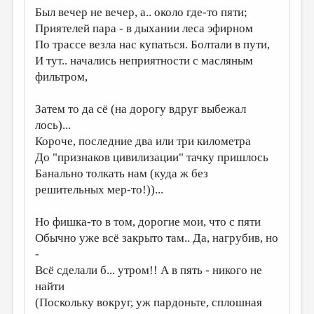
Был вечер не вечер, а.. около где-то пяти;
ДАЙДЖЕСТ
Приятелей пара - в дыхании леса эфирном
По трассе везла нас купаться. Болтали в пути,
ПРОИЗВЕДЕНИЯ
И тут.. начались неприятности с масляным
ПЕРЕВОДЫ
фильтром,
КОНКУРСЫ
Затем то да сё (на дорогу вдруг выбежал
ДЕТСКАЯ КОМНАТА
лось)...
Короче, последние два или три километра
КНИЖНАЯ ПОЛКА
До "признаков цивилизации" тачку пришлось
ОБЗОР ЛИТЕРАТУРЫ
Банально толкать нам (куда ж без
решительных мер-то!))...
СТРАНИЦЫ ПАМЯТИ
ОБЪЯВЛЕНИЯ
Но фишка-то в том, дорогие мои, что с пяти
Обычно уже всё закрыто там.. Да, нагрубив, но
КОЛОНКА РЕДАКТОРА
-
РЕДКОЛЛЕГИЯ
Всё сделали б... утром!! А в пять - никого не
найти
ОТ РЕДАКЦИИ
(Поскольку вокруг, уж пардоньте, сплошная