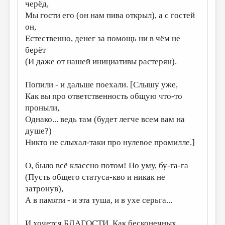
черёд,
Мы гости его (он нам пива открыл), а с гостей
он,
Естественно, денег за помощь ни в чём не
берёт
(И даже от нашей инициативы растерян).
Попили - и дальше поехали. [Слышу уже,
Как вы про ответственность общую что-то
проныли,
Однако... ведь там (будет легче всем вам на
душе?)
Никто не слыхал-таки про нулевое промилле.]
О, было всё классно потом! По уму, бу-га-га
(Пусть общего статуса-кво и никак не
затронув),
А в памяти - и эта туша, и в ухе серьга...
И хочется БЛАГОСТИ. Как бесконечных