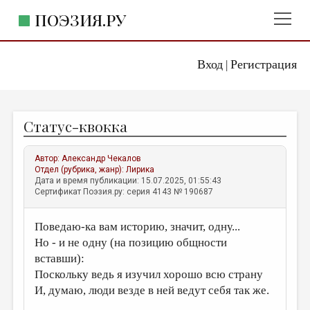
ПОЭЗИЯ.РУ
Вход
Регистрация
ГЛАВНОЕ МЕНЮ
|
ПОЭЗИЯ.РУ
ИЗДАТЕЛЬСТВО
Статус-квокка
ЖАНРЫ
АВТОРЫ
Автор:
Александр Чекалов
Отдел (рубрика, жанр):
Лирика
КОММЕНТАРИИ
Дата и время публикации: 15.07.2025, 01:55:43
Сертификат Поэзия.ру: серия 4143 № 190687
ЛИТСАЛОН
Поведаю-ка вам историю, значит, одну...
НОВОСТИ
Но - и не одну (на позицию общности
ПРАВИЛА САЙТА
вставши):
Поскольку ведь я изучил хорошо всю страну
ОТДЕЛЫ И РУБРИКИ
И, думаю, люди везде в ней ведут себя так же.
ИЗБРАННОЕ