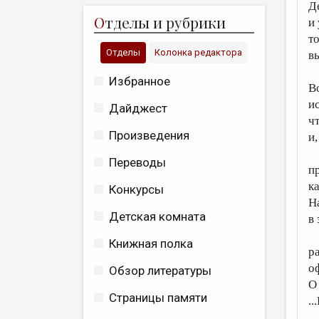
Д
О
тделы и рубрики
и 
т
Отделы
Колонка редактора
в
Избранное
В
и
Дайджест
чт
Произведения
и
Переводы
п
к
Конкурсы
Н
Детская комната
в
Книжная полка
р
о
Обзор литературы
О
Страницы памяти
..