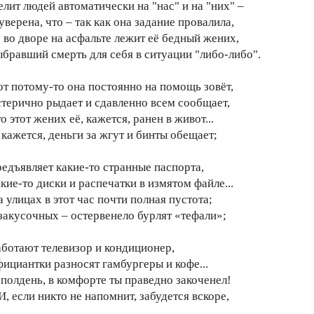
елит людей автоматически на "нас" и на "них" –
уверена, что – так как она задание провалила,
о во дворе на асфальте лежит её бедный жених,
ыбравший смерть для себя в ситуации "либо-либо".
от потому-то она постоянно на помощь зовёт,
стерично рыдает и сдавленно всем сообщает,
о этот жених её, кажется, ранен в живот...
, кажется, деньги за жгут и бинты обещает;
редъявляет какие-то странные паспорта,
акие-то диски и распечатки в измятом файле...
а улицах в этот час почти полная пустота;
 закусочных – остервенело бурлят «тефали»;
аботают телевизор и кондиционер,
фициантки разносят гамбургеры и кофе...
 полдень, в комфорте ты праведно закоченел!
.И, если никто не напомнит, забудется вскоре,