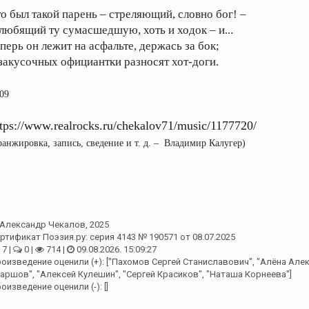
то был такой парень – стреляющий, словно бог! –
 любящий ту сумасшедшую, хоть и ходок – и...
еперь он лежит на асфальте, держась за бок;
 закусочных официантки разносят хот-доги.
09
ttps://www.realrocks.ru/chekalov71/music/1177720/
(аранжировка, запись, сведение и т. д. – Владимир Калугер)
Александр Чекалов
, 2025
ртификат Поэзия.ру: серия 4143 № 190571 от 08.07.2025
7 |
0 |
714 |
09.08.2026. 15:09:27
оизведение оценили (+): ["Пахомов Сергей Станиславович", "Алёна Алек
аршов", "Алексей Кулешин", "Сергей Красиков", "Наташа Корнеева"]
оизведение оценили (-): []