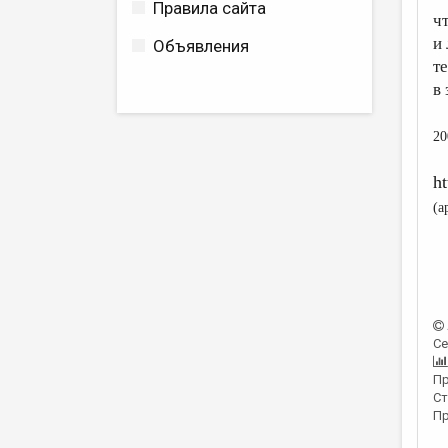
Правила сайта
ч
и
Объявления
т
в
20
h
­­
Се
Пр
Ст
Пр