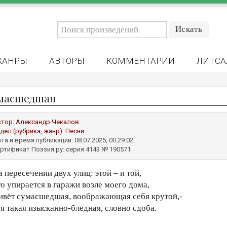
ЖАНРЫ
АВТОРЫ
КОММЕНТАРИИ
ЛИТСА
масшедшая
втор:
Александр Чекалов
дел (рубрика, жанр):
Песни
та и время публикации: 08.07.2025, 00:29:02
ртификат Поэзия.ру: серия 4143 № 190571
а пересечении двух улиц: этой – и той,
то упирается в гаражи возле моего дома,
ивёт сумасшедшая, воображающая себя крутой,-
ся такая изысканно-бледная, словно сдоба.