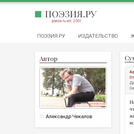
ПОЭЗИЯ.РУ
poezia.ru est. 2001
ПОЭЗИЯ.РУ
ИЗДАТЕЛЬСТВО
Су
А
втор
А
От
Да
Се
Н
ч
ж
Александр Чекалов
в