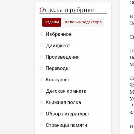
О
О
тделы и рубрики
В
Отделы
Колонка редактора
Ть
Избранное
С
Дайджест
[
Произведения
П
Мы
Переводы
С
Конкурсы
Чт
Детская комната
М
У
Книжная полка
..
За
Обзор литературы
Страницы памяти
И 