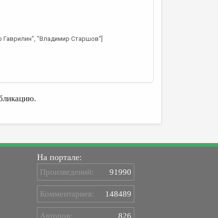
ор Гаврилин", "Владимир Старшов"]
бликацию.
На портале:
Произведений:
91990
Комментариев:
148489
Авторов:
826