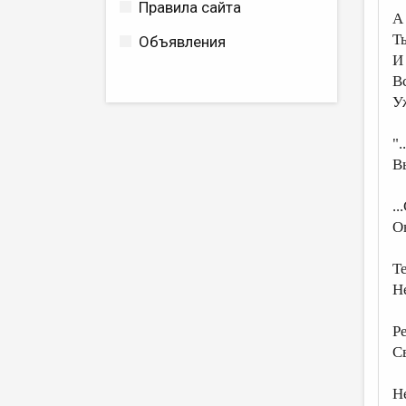
Правила сайта
А
Т
Объявления
И
В
У
"
В
.
О
Т
Н
Р
Св
Не