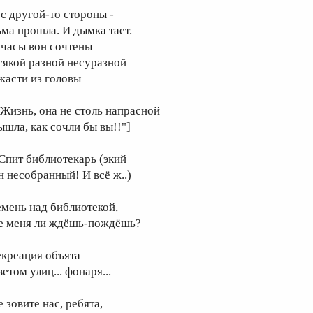
 с другой-то стороны -
ьма прошла. И дымка тает.
 часы вон сочтены
сякой разной несуразной
жасти из головы
..Жизнь, она не столь напрасной
ышла, как сочли бы вы!!"]
..Спит библиотекарь (экий
н несобранный! И всё ж..)
емень над библиотекой,
е меня ли ждёшь-пождёшь?
екреация объята
етом улиц... фонаря...
 зовите нас, ребята,