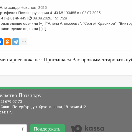
Александр Чекалов
, 2025
ртификат Поэзия.ру: серия 4143 № 190485 от 02.07.2025
4 |
0 |
445 |
08.08.2026. 15:17:28
оизведение оценили (+): ["Алёна Алексеева", "Сергей Красиков", "Викт
оизведение оценили (-): []
ментариев пока нет. Приглашаем Вас прокомментировать пу
ельство Поэзия.ру
12) 679-07-70
 Санкт-Петербург, ул. Хрустальная, 18, офис 412
ezia.ru
Поддержать