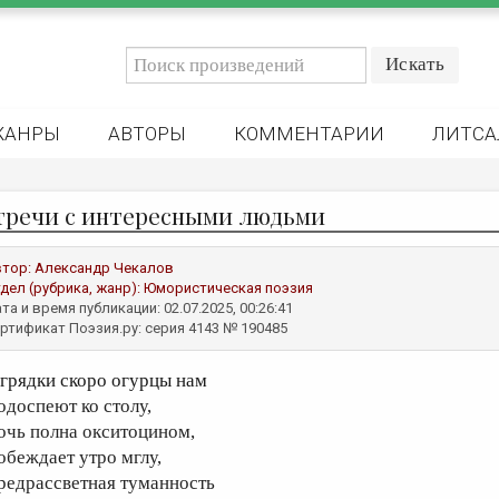
ЖАНРЫ
АВТОРЫ
КОММЕНТАРИИ
ЛИТСА
тречи с интересными людьми
втор:
Александр Чекалов
дел (рубрика, жанр):
Юмористическая поэзия
та и время публикации: 02.07.2025, 00:26:41
ртификат Поэзия.ру: серия 4143 № 190485
 грядки скоро огурцы нам
одоспеют ко столу,
очь полна окситоцином,
обеждает утро мглу,
редрассветная туманность