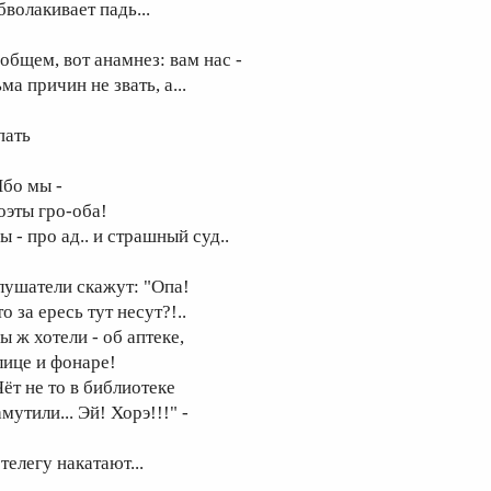
бволакивает падь...
 общем, вот анамнез: вам нас -
ма причин не звать, а...
пать
Ибо мы -
оэты гро-оба!
 - про ад.. и страшный суд..
лушатели скажут: "Опа!
о за ересь тут несут?!..
ы ж хотели - об аптеке,
лице и фонаре!
Чёт не то в библиотеке
мутили... Эй! Хорэ!!!" -
телегу накатают...