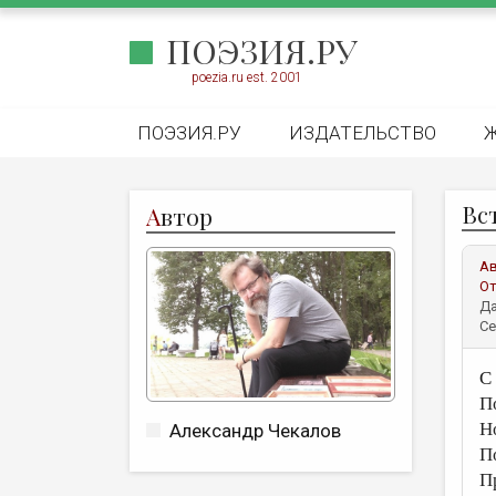
ПОЭЗИЯ.РУ
poezia.ru est. 2001
ПОЭЗИЯ.РУ
ИЗДАТЕЛЬСТВО
Вс
А
втор
А
От
Да
Се
С
П
Н
Александр Чекалов
П
П