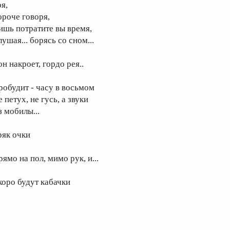
я,
ороче говоря,
ишь потратите вы время,
ушая... борясь со сном...
н накроет, гордо рея..
робудит - часу в восьмом
 петух, не гусь, а звуки
з мобилы...
ряк очки
ямо на пол, мимо рук, и...
коро будут кабачки