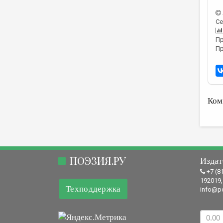
Се
Пр
Пр
Ком
ПОЭЗИЯ.РУ
Издат
+7 (8
192019,
Техподдержка
info@po