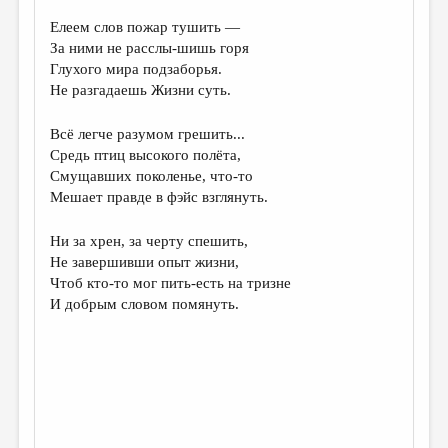
Елеем слов пожар тушить —
ДАЙДЖЕСТ
За ними не расслы-шишь горя
ПРОИЗВЕДЕНИЯ
Глухого мира подзаборья.
Не разгадаешь Жизни суть.
ПЕРЕВОДЫ
КОНКУРСЫ
Всё легче разумом грешить...
Средь птиц высокого полёта,
ДЕТСКАЯ КОМНАТА
Смущавших поколенье, что-то
Мешает правде в фэйс взглянуть.
КНИЖНАЯ ПОЛКА
ОБЗОР ЛИТЕРАТУРЫ
Ни за хрен, за черту спешить,
Не завершивши опыт жизни,
СТРАНИЦЫ ПАМЯТИ
Чтоб кто-то мог пить-есть на тризне
И добрым словом помянуть.
ОБЪЯВЛЕНИЯ
КОЛОНКА РЕДАКТОРА
РЕДКОЛЛЕГИЯ
ОТ РЕДАКЦИИ