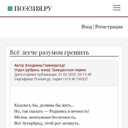
ПОЭЗИЯ.РУ
Вход
Регистрация
ГЛАВНОЕ МЕНЮ
|
ПОЭЗИЯ.РУ
ИЗДАТЕЛЬСТВО
Всё легче разумом грешить
ЖАНРЫ
АВТОРЫ
Автор:
Владимир Гоммерштадт
Отдел (рубрика, жанр):
Гражданская лирика
КОММЕНТАРИИ
Дата и время публикации: 21.06.2025, 09:13:40
Сертификат Поэзия.ру: серия 1016 № 190327
ЛИТСАЛОН
НОВОСТИ
ПРАВИЛА САЙТА
Казалось бы, должны бы жить...
Но, так сказать — Родились в вечность!
Молчи, ментальная беспечность,
ОТДЕЛЫ И РУБРИКИ
Вот бутерброд, чтоб рот заткнуть.
ИЗБРАННОЕ