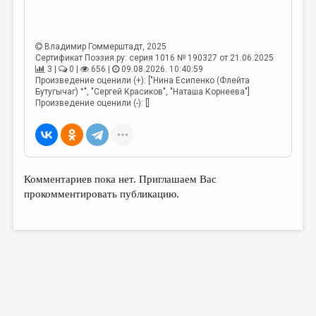
МАЛАЯ ПРОЗА
ЭССЕИСТИКА
Владимир Гоммерштадт
, 2025
ЛИТЕРАТУРОВЕДЕНИЕ
Сертификат Поэзия.ру: серия 1016 № 190327 от 21.06.2025
3 |
0 |
656 |
09.08.2026. 10:40:59
КУЛЬТУРОВЕДЕНИЕ
Произведение оценили (+): ["Нина Есипенко (Флейта
Бутугычаг) °", "Сергей Красиков", "Наташа Корнеева"]
ПУБЛИЦИСТИКА
Произведение оценили (-): []
РЕЦЕНЗИРОВАНИЕ
ЦИКЛЫ ПУБЛИКАЦИЙ
ТРЕДИАКОВСКИЙ
Комментариев пока нет. Приглашаем Вас
прокомментировать публикацию.
МЕДИА
ВКОНТАКТЕ