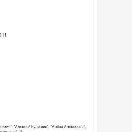
!!!
вович", "Алексей Кулешин", "Алёна Алексеева",
тугычаг) °"]