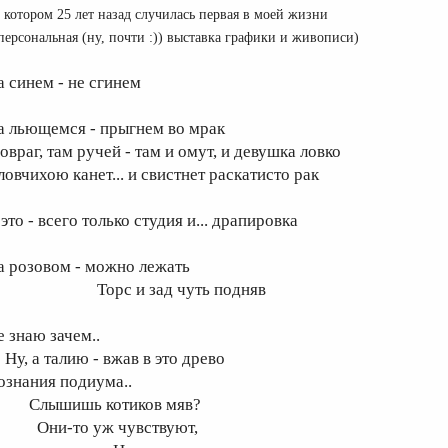
котором 25 лет назад случилась первая в моей жизни
рсональная (ну, почти :)) выставка графики и живописи)
а синем - не сгинем
а льющемся - прыгнем во мрак
овраг, там ручей - там и омут, и девушка ловко
ловчихою канет... и свистнет раскатисто рак
это - всего только студия и... драпировка
а розовом - можно лежать
орс и зад чуть подняв
е знаю зачем..
у, а талию - вжав в это древо
ознания подиума..
лышишь котиков мяв?
ни-то уж чувствуют,