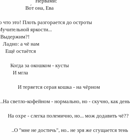
Нервами:
о́т она, Ева
о что это! Плоть разгорается до остроты
учительной яркости...
ыдержим?!
адно: а чё нам
щё остаётся
огда за окошком - кусты
И мгла
 теряется серая кошка - на чёрном
..На светло-кофейном - нормально, но - скучно, как день
а охре - слегка полемично, но... мож додавить чё??
.О "мне не достичь", но.. не зря же сгущается тень