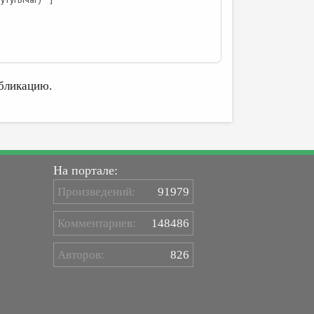
бликацию.
На портале:
Произведений:
91979
Комментариев:
148486
Авторов:
826