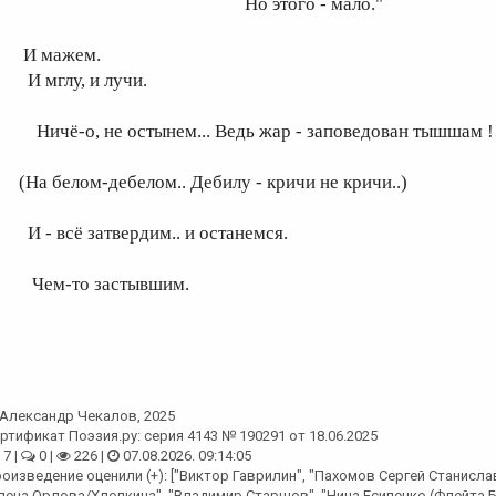
Но этого - мало."
 мажем.
 мглу, и лучи.
ичё-о, не остынем... Ведь жар - заповедован тышшам !!
На белом-дебелом.. Дебилу - кричи не кричи..)
 - всё затвердим.. и останемся.
ем-то застывшим.
Александр Чекалов
, 2025
ртификат Поэзия.ру: серия 4143 № 190291 от 18.06.2025
7 |
0 |
226 |
07.08.2026. 09:14:05
оизведение оценили (+): ["Виктор Гаврилин", "Пахомов Сергей Станисла
лена Орлова/Хлопкина", "Владимир Старшов", "Нина Есипенко (Флейта Бу