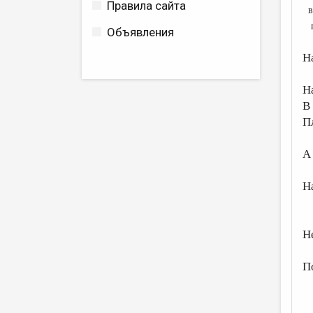
Правила сайта
в 
пе
Объявления
Н
Н
В 
П
А 
Н
Т
Н
Н
П
С
О