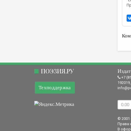
Пр
Ком
ПОЭЗИЯ.РУ
Издат
+7 (8
192019,
Техподдержка
info@po
© 2001 
Права 
В офор