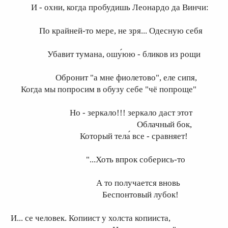
 - охни, когда пробудишь Леонардо да Винчи:
о крайней-то мере, не зря... Одесную себя
бавит тумана, ошу́юю - бликов из рощи
бронит "а мне фиолетово", еле сипя,
огда мы попросим в обузу себе "чё попроще"
о - зеркало!!! зеркало даст этот
Облачный бок,
оторый тела́ все - сравняет!
...Хоть впрок соберись-то
А то получается вновь
Беспонтовый лубок!
... се человек. Копиист у холста копииста,