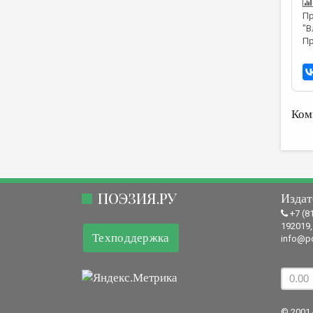
Пр
"В
Пр
Ком
ПОЭЗИЯ.РУ
Издат
+7 (8
192019,
Техподдержка
info@po
© 2001 