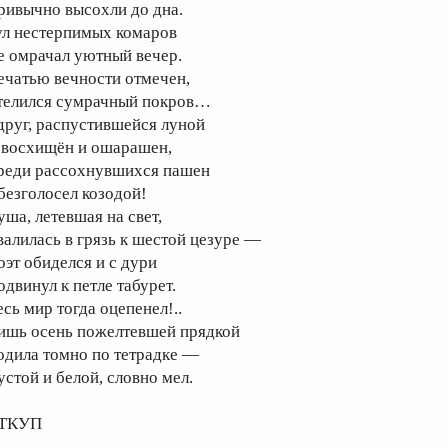
ривычно высохли до дна.
ул нестерпимых комаров
е омрачал уютный вечер.
ечатью вечности отмечен,
телился сумрачный покров…
друг, распустившейся луной
 восхищён и ошарашен,
реди рассохнувшихся пашен
безголосел козодой!
уша, летевшая на свет,
валилась в грязь к шестой цезуре —
оэт обиделся и с дури
одвинул к петле табурет.
есь мир тогда оцепенел!..
ишь осень пожелтевшей прядкой
одила томно по тетрадке —
устой и белой, словно мел.
ТКУП