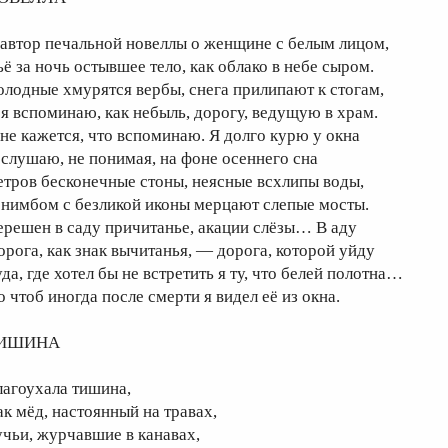
 автор печальной новеллы о женщине с белым лицом,
ьё за ночь остывшее тело, как облако в небе сыром.
олодные хмурятся вербы, снега прилипают к стогам,
 я вспоминаю, как небыль, дорогу, ведущую в храм.
не кажется, что вспоминаю. Я долго курю у окна
 слушаю, не понимая, на фоне осеннего сна
етров бесконечные стоны, неясные всхлипы воды,
 нимбом с безликой иконы мерцают слепые мосты.
ерешен в саду причитанье, акации слёзы… В аду
орога, как знак вычитанья, — дорога, которой уйду
да, где хотел бы не встретить я ту, что белей полотна…
о чтоб иногда после смерти я видел её из окна.
ИШИНА
лагоухала тишина,
ак мёд, настоянный на травах,
учьи, журчавшие в канавах,