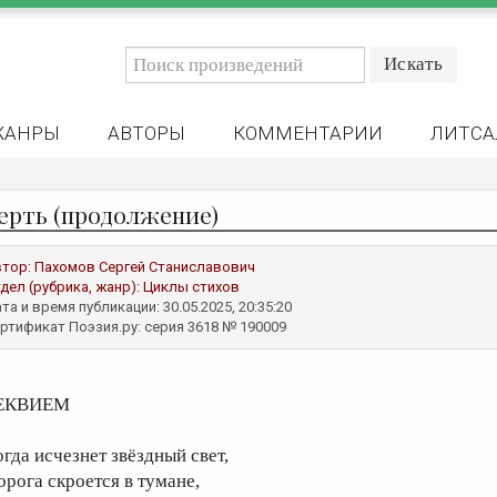
ЖАНРЫ
АВТОРЫ
КОММЕНТАРИИ
ЛИТСА
ерть (продолжение)
втор:
Пахомов Сергей Станиславович
дел (рубрика, жанр):
Циклы стихов
та и время публикации: 30.05.2025, 20:35:20
ртификат Поэзия.ру: серия 3618 № 190009
ЕКВИЕМ
огда исчезнет звёздный свет,
орога скроется в тумане,