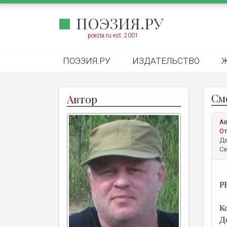
ПОЭЗИЯ.РУ
poezia.ru est. 2001
ПОЭЗИЯ.РУ
ИЗДАТЕЛЬСТВО
См
А
втор
А
От
Да
Се
Р
К
Д