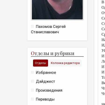
В
О
О
С
С
Пахомов Сергей
С
Станиславович
С
На
И
У
О
тделы и рубрики
И
Л
Отделы
Колонка редактора
И
И
Избранное
Т
Дайджест
В
Ч
Произведения
Ч
Переводы
Н