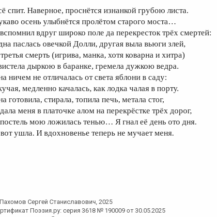
сё спит. Наверное, проснётся изнанкой грубою листа.
укаво осень улыбнётся пролётом старого моста…
 вспомнил вдруг широко поле да перекресток трёх смертей:
дна паслась овечкой Долли, другая выла вьюги злей,
третья смерть (игрива, манка, хотя коварна и хитра)
вистела дыркою в баранке, гремела дужкою ведра.
на ничем не отличалась от света яблони в саду:
кучая, медленно качалась, как лодка чалая в порту.
а готовила, стирала, топила печь, метала стог,
дала меня в платочке алом на перекрёстке трёх дорог,
 постель мою ложилась тенью… Я гнал её день ото дня.
 вот ушла. И вдохновенье теперь не мучает меня.
Пахомов Сергей Станиславович
, 2025
ртификат Поэзия.ру: серия 3618 № 190009 от 30.05.2025