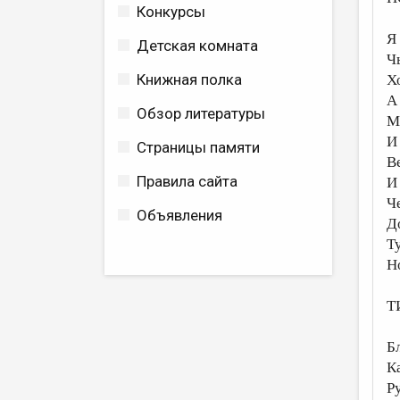
Конкурсы
Я
Детская комната
Ч
Книжная полка
Х
А
Обзор литературы
М
И
Страницы памяти
В
Правила сайта
И
Ч
Объявления
Д
Ту
Н
Т
Б
К
Р