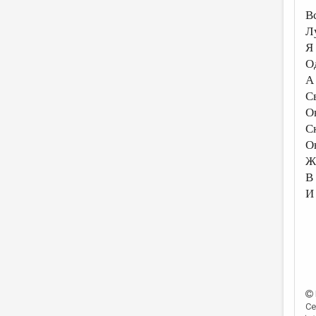
В
Л
Я
О
А 
С
О
С
Он
Ж
В
И
Се