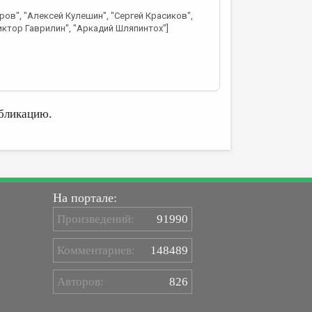
ров", "Алексей Кулешин", "Сергей Красиков",
иктор Гаврилин", "Аркадий Шляпинтох"]
бликацию.
На портале:
Произведений:
91990
Комментариев:
148489
Авторов:
826