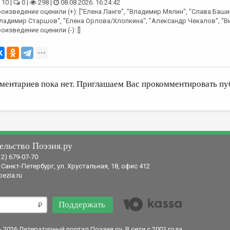
10 |
0 |
298 |
08.08.2026. 16:24:42
оизведение оценили (+): ["Елена Ланге", "Владимир Мялин", "Слава Баши
ладимир Старшов", "Елена Орлова/Хлопкина", "Александр Чекалов", "В
оизведение оценили (-): []
ментариев пока нет. Приглашаем Вас прокомментировать пу
ельство Поэзия.ру
12) 679-07-70
 Санкт-Петербург, ул. Хрустальная, 18, офис 412
ezia.ru
Поддержать
- 2026 Литературный портал Поэзия.ру. В сети с 2001 года.