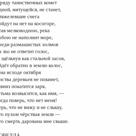
 ряду таинственных комет
дной, мятущейся, не станет,
тяжелевшие снега
ойдут на нет на косогоре,
тав мелководною, река
обою не наполнит море,
реди размашистых холмов
 эхо не ответит голос,
, щёлкнув как стальной засов,
йдёт обратно в землю колос,
 на исходе октября
иства деревьев не покинет,
 вниз покатится заря,
 тьма возвысится, как имя, —
огда поверь, что нет меня!
ерь, что не вижу и не слышу,
то пухом чёрствая земля —
то смерть дарована мне свыше.
ОВЕЛЛА