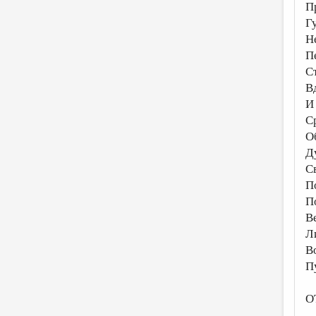
П
Г
Н
П
С
В
И
С
О
Д
С
П
П
В
Л
В
П
О