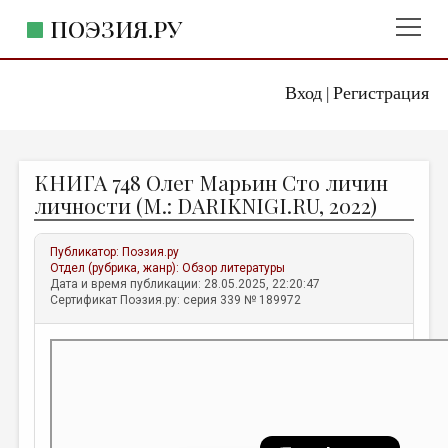
ПОЭЗИЯ.РУ
Вход
Регистрация
ГЛАВНОЕ МЕНЮ
|
ПОЭЗИЯ.РУ
ИЗДАТЕЛЬСТВО
КНИГА 748 Олег Марьин Сто личин
ЖАНРЫ
личности (М.: DARIKNIGI.RU, 2022)
АВТОРЫ
Публикатор:
Поэзия.ру
КОММЕНТАРИИ
Отдел (рубрика, жанр):
Обзор литературы
Дата и время публикации: 28.05.2025, 22:20:47
ЛИТСАЛОН
Сертификат Поэзия.ру: серия 339 № 189972
НОВОСТИ
ПРАВИЛА САЙТА
ОТДЕЛЫ И РУБРИКИ
ИЗБРАННОЕ