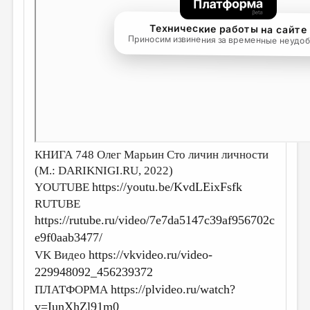
ДАЙДЖЕСТ
ПРОИЗВЕДЕНИЯ
ПЕРЕВОДЫ
КОНКУРСЫ
ДЕТСКАЯ КОМНАТА
КНИЖНАЯ ПОЛКА
КНИГА 748 Олег Марьин Сто личин личности
ОБЗОР ЛИТЕРАТУРЫ
(М.: DARIKNIGI.RU, 2022)
https://youtu.be/KvdLEixFsfk
YOUTUBE
СТРАНИЦЫ ПАМЯТИ
RUTUBE
ОБЪЯВЛЕНИЯ
https://rutube.ru/video/7e7da5147c39af956702c
e9f0aab3477/
КОЛОНКА РЕДАКТОРА
https://vkvideo.ru/video-
VK Видео
РЕДКОЛЛЕГИЯ
229948092_456239372
https://plvideo.ru/watch?
ПЛАТФОРМА
ОТ РЕДАКЦИИ
v=IunXhZl91m0_