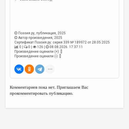
МАЛАЯ ПРОЗА
ЭССЕИСТИКА
ЛИТЕРАТУРОВЕДЕНИЕ
КУЛЬТУРОВЕДЕНИЕ
Поэзия.ру
, публикация, 2025
Автор произведения, 2025
ПУБЛИЦИСТИКА
Сертификат Поэзия.ру: серия 339 № 189972 от 28.05.2025
0 |
0 |
126 |
08.08.2026. 17:37:11
РЕЦЕНЗИРОВАНИЕ
Произведение оценили (+): []
Произведение оценили (-): []
ЦИКЛЫ ПУБЛИКАЦИЙ
ТРЕДИАКОВСКИЙ
МЕДИА
Комментариев пока нет. Приглашаем Вас
ВКОНТАКТЕ
прокомментировать публикацию.