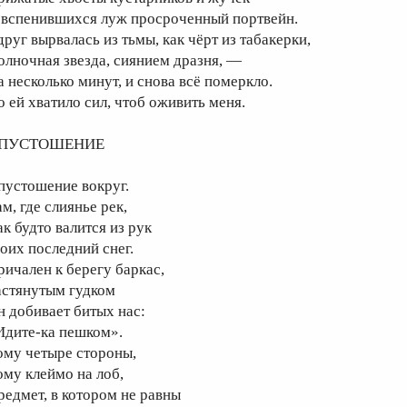
 вспенившихся луж просроченный портвейн.
друг вырвалась из тьмы, как чёрт из табакерки,
олночная звезда, сиянием дразня, —
а несколько минут, и снова всё померкло.
о ей хватило сил, чтоб оживить меня.
ПУСТОШЕНИЕ
пустошение вокруг.
м, где слиянье рек,
ак будто валится из рук
оих последний снег.
ричален к берегу баркас,
астянутым гудком
н добивает битых нас:
Идите-ка пешком».
ому четыре стороны,
ому клеймо на лоб,
редмет, в котором не равны