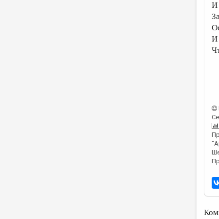
И
З
О
И
Ч
Се
Пр
"А
Ше
Пр
Ком