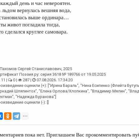
 каждый день и час невероятен.
а льдом вернулась вешняя вода,
становилась выше ординара…
 ты живот погладила тогда,
то сделался круглее самовара.
Пахомов Сергей Станиславович
, 2025
ртификат Поэзия.ру: серия 3618 № 189766 от 19.05.2025
11 |
0 |
287 |
07.08.2026. 17:34:20
оизведение оценили (+): ["Ирина Бараль", "Нина Есипенко (Флейта Бутугы
ркадий Шляпинтох", "Елена Орлова/Хлопкина", "Владимир Мялин", "Вла
хтман", "Надежда Буранова"]
оизведение оценили (-): []
ментариев пока нет. Приглашаем Вас прокомментировать пу