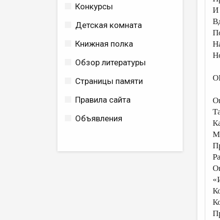
Конкурсы
И
В
Детская комната
П
Книжная полка
Н
Н
Обзор литературы
О
Страницы памяти
Правила сайта
О
Та
Объявления
К
М
П
Р
О
«
К
К
П