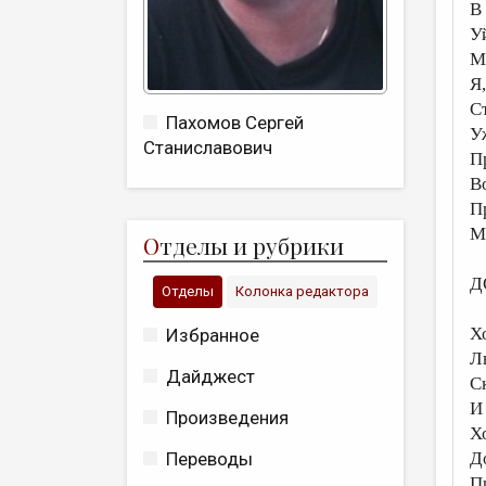
В
У
М
Я
С
Пахомов Сергей
У
Станиславович
П
В
П
М
О
тделы и рубрики
Д
Отделы
Колонка редактора
Х
Избранное
Л
Дайджест
С
И
Произведения
Х
Д
Переводы
П