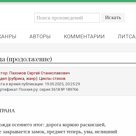
ЖАНРЫ
АВТОРЫ
КОММЕНТАРИИ
ЛИТСА
да (продолжение)
втор:
Пахомов Сергей Станиславович
дел (рубрика, жанр):
Циклы стихов
та и время публикации: 19.05.2025, 20:25:29
ртификат Поэзия.ру: серия 3618 № 189766
ТРАНА
ождя осеннего итог: дорога коркою раскисшей,
е закрывается замок, предмет теперь, увы, нелишний