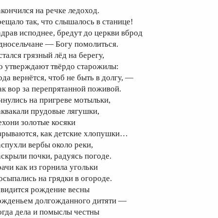
акончился на речке ледоход.
рещало так, что слышалось в станице!
адрав исподнее, бредут до церкви вброд
дносельчане — Богу помолиться.
стался грязный лёд на берегу,
о утверждают твёрдо старожилы:
ода вернётся, чтоб не быть в долгу, —
ак вор за перепрятанной поживой.
чнулись на пригреве мотыльки,
аквакали прудовые лягушки,
ехони золотые косяки
зрываются, как детские хлопушки…
аспухли вербы около реки,
аскрыли почки, радуясь погоде.
рачи как из горнила угольки
осыпались на грядки в огороде.
 видится рождение весны
ожденьем долгожданного дитяти —
огда дела и помыслы честны