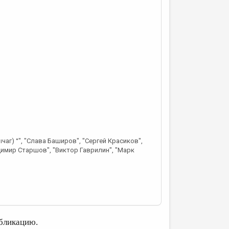
чаг) °", "Слава Баширов", "Сергей Красиков",
димир Старшов", "Виктор Гаврилин", "Марк
бликацию.