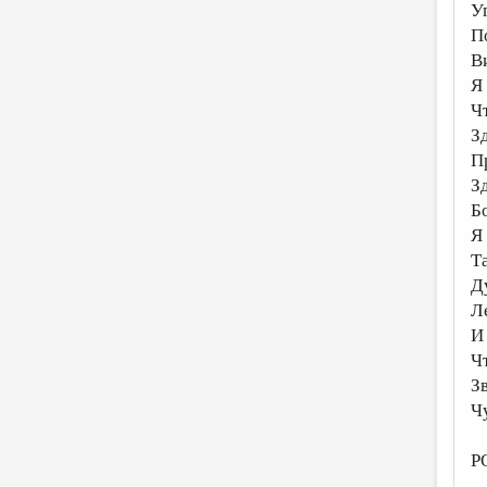
У
П
В
Я
Ч
З
П
З
Б
Я
Т
Д
Л
И
Ч
З
Ч
Р