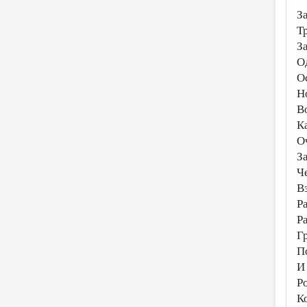
З
Т
З
О
О
Н
В
К
О
З
Ч
В
Р
Р
Г
П
И
Р
К