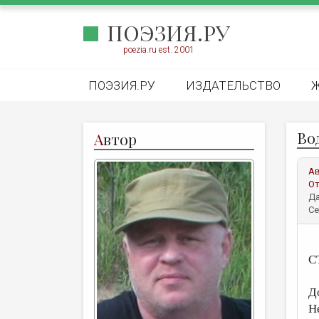
ПОЭЗИЯ.РУ
poezia.ru est. 2001
ПОЭЗИЯ.РУ
ИЗДАТЕЛЬСТВО
Во
А
втор
А
От
Да
Се
С
Д
Н