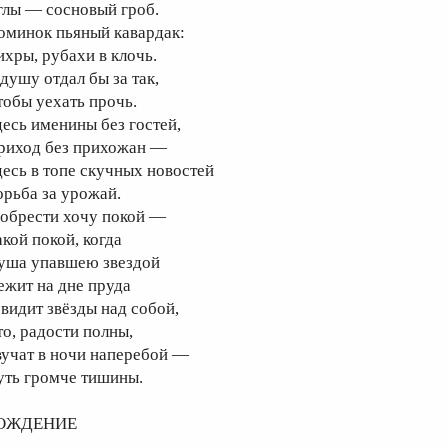
глы — сосновый гроб.
оминок пьяный кавардак:
ихры, рубахи в клочь.
 душу отдал бы за так,
тобы уехать прочь.
десь именины без гостей,
риход без прихожан —
десь в топе скучных новостей
орьба за урожай.
 обрести хочу покой —
акой покой, когда
уша упавшею звездой
ежит на дне пруда
 видит звёзды над собой,
то, радости полны,
вучат в ночи наперебой —
уть громче тишины.
ОЖДЕНИЕ