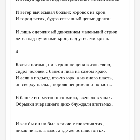
МАЛАЯ ПРОЗА
И ветер вычесывал божьих коровок из крон.
ЭССЕИСТИКА
И город затих, будто связанный цепью дракон.
ЛИТЕРАТУРОВЕДЕНИЕ
И лишь одержимый движением маленький стриж
КУЛЬТУРОВЕДЕНИЕ
летел над пучинами крон, над утесами крыш.
ПУБЛИЦИСТИКА
4
РЕЦЕНЗИРОВАНИЕ
Болтая ногами, ни в грош не ценя жизнь свою,
ЦИКЛЫ ПУБЛИКАЦИЙ
сидел человек с банкой пива на самом краю.
И если в подъезд кто-то юрк, а из оного шасть,
ТРЕДИАКОВСКИЙ
он сверху плевал, норовя непременно попасть.
МЕДИА
В башке его мутно штормило, звенело в ушах.
ВКОНТАКТЕ
Обрывки вчерашнего дико блуждали впотьмах.
И как бы он ни был в такие мгновения тих,
никак не всплывало, а где же оставил он
их
.