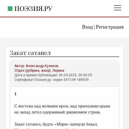
ПОЭЗИЯ.РУ
Вход
Регистрация
ГЛАВНОЕ МЕНЮ
|
ПОЭЗИЯ.РУ
ИЗДАТЕЛЬСТВО
Закат сатанел
ЖАНРЫ
АВТОРЫ
Автор:
Александр Куликов
Отдел (рубрика, жанр):
Лирика
КОММЕНТАРИИ
Дата и время публикации: 06.04.2025, 00:00:05
Сертификат Поэзия.ру: серия 3973 № 188939
ЛИТСАЛОН
1
НОВОСТИ
ПРАВИЛА САЙТА
С востока над волнами крон, над причалами крыш
на запад летел одержимый движением стриж.
ОТДЕЛЫ И РУБРИКИ
Закат сатанел, будто «Мэри» качнули бокал.
ИЗБРАННОЕ