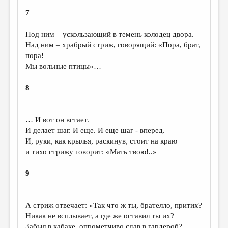
7
Под ним – ускользающий в темень колодец двора.
Над ним – храбрый стриж, говорящий: «Пора, брат,
пора!
Мы вольные птицы»…
8
… И вот он встает.
И делает шаг. И еще. И еще шаг - вперед.
И, руки, как крылья, раскинув, стоит на краю
и тихо стрижу говорит: «Мать твою!..»
9
А стриж отвечает: «Так что ж ты, брателло, притих?
Никак не всплывает, а где же оставил ты их?
Забыл в кабаке, опрометчиво сдав в гардероб?