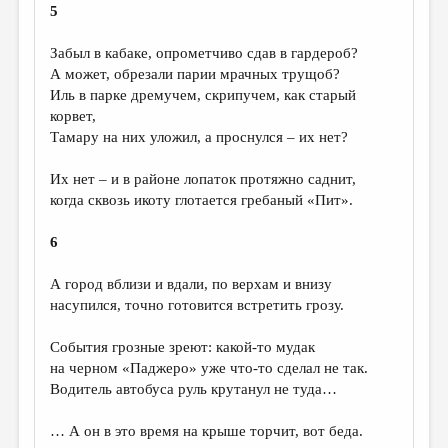
5
Забыл в кабаке, опрометчиво сдав в гардероб?
А может, обрезали парии мрачных трущоб?
Иль в парке дремучем, скрипучем, как старый
корвет,
Тамару на них уложил, а проснулся – их нет?
Их нет – и в районе лопаток протяжно саднит,
когда сквозь икоту глотается гребаный «Пит».
6
А город вблизи и вдали, по верхам и внизу
насупился, точно готовится встретить грозу.
События грозные зреют: какой-то мудак
на черном «Паджеро» уже что-то сделал не так.
Водитель автобуса руль крутанул не туда…
… А он в это время на крыше торчит, вот беда.