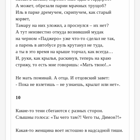
А может, обрезали парии мрачных трущоб?
Иль в парке дремучем, скрипучем, как старый
корвет,
Тамару на них уложил, а проснулся – их нет?
А тут неизвестно откуда возникший мудак
на черном «Паджеро» уже что-то сделал не так,
а парень в автобусе руль крутанул не туда,
а ты в это время на крыше торчал, как всегда…
И, руки, как крылья, раскинув, теперь на краю
стрижу, то есть мне говоришь: «Мать твою!..»
Не мать поминай. А отца. И отцовский завет:
- Пока не взлетишь – не узнаешь, крылат или нет».
10
Какие-то тени сбегаются с разных сторон.
Слышны голоса: «Ты чего там?! Чего ты, Димон?!»
Какая-то женщина воет истошно в надсадной тиши.