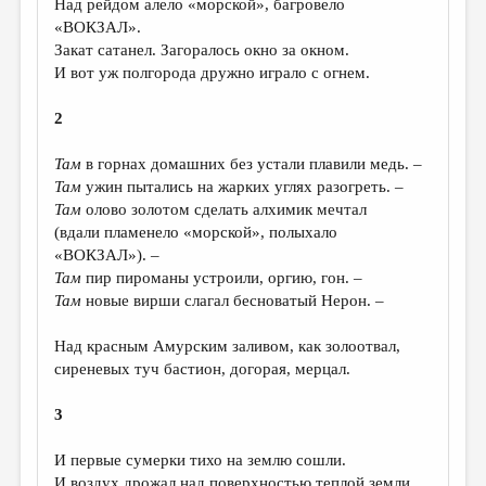
Над рейдом алело «морской», багровело
«ВОКЗАЛ».
ДАЙДЖЕСТ
Закат сатанел. Загоралось окно за окном.
ПРОИЗВЕДЕНИЯ
И вот уж полгорода дружно играло с огнем.
ПЕРЕВОДЫ
2
КОНКУРСЫ
Там
в горнах домашних без устали плавили медь. –
ДЕТСКАЯ КОМНАТА
Там
ужин пытались на жарких углях разогреть. –
Там
олово золотом сделать алхимик мечтал
КНИЖНАЯ ПОЛКА
(вдали пламенело «морской», полыхало
«ВОКЗАЛ»). –
ОБЗОР ЛИТЕРАТУРЫ
Там
пир пироманы устроили, оргию, гон. –
СТРАНИЦЫ ПАМЯТИ
Там
новые вирши слагал бесноватый Нерон. –
ОБЪЯВЛЕНИЯ
Над красным Амурским заливом, как золоотвал,
сиреневых туч бастион, догорая, мерцал.
КОЛОНКА РЕДАКТОРА
3
РЕДКОЛЛЕГИЯ
ОТ РЕДАКЦИИ
И первые сумерки тихо на землю сошли.
И воздух дрожал над поверхностью теплой земли.