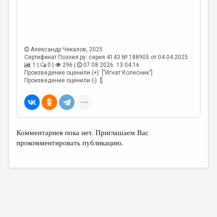
МАЛАЯ ПРОЗА
ЭССЕИСТИКА
ЛИТЕРАТУРОВЕДЕНИЕ
Александр Чекалов
, 2025
КУЛЬТУРОВЕДЕНИЕ
Сертификат Поэзия.ру: серия 4143 № 188905 от 04.04.2025
1 |
0 |
296 |
07.08.2026. 13:04:16
ПУБЛИЦИСТИКА
Произведение оценили (+): ["Игнат Колесник"]
Произведение оценили (-): []
РЕЦЕНЗИРОВАНИЕ
ЦИКЛЫ ПУБЛИКАЦИЙ
ТРЕДИАКОВСКИЙ
Комментариев пока нет. Приглашаем Вас
МЕДИА
прокомментировать публикацию.
ВКОНТАКТЕ