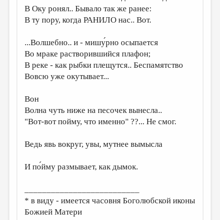
В Оку ронял.. Бывало так же ранее:
ДАЙДЖЕСТ
В ту пору, когда РАНИЛО нас.. Вот.
ПРОИЗВЕДЕНИЯ
...Волшебно.. и - мишу́рно осыпается
ПЕРЕВОДЫ
Во мраке растворившийся плафон;
В реке - как рыбки плещутся.. Беспамятство
КОНКУРСЫ
Вовсю уже окутывает...
ДЕТСКАЯ КОМНАТА
Вон
КНИЖНАЯ ПОЛКА
Волна чуть ниже на песочек вынесла..
ОБЗОР ЛИТЕРАТУРЫ
"Вот-вот пойму, что именно" ??... Не смог.
СТРАНИЦЫ ПАМЯТИ
Ведь явь вокруг, увы, мутнее вымысла
ОБЪЯВЛЕНИЯ
И по́йму размывает, как дымок.
КОЛОНКА РЕДАКТОРА
РЕДКОЛЛЕГИЯ
__________________________
* в виду - имеется часовня Боголюбской иконы
ОТ РЕДАКЦИИ
Божией Матери