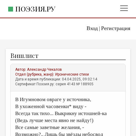
ПОЭЗИЯ.РУ
Вход
Регистрация
ГЛАВНОЕ МЕНЮ
|
ПОЭЗИЯ.РУ
ИЗДАТЕЛЬСТВО
Вишлист
ЖАНРЫ
АВТОРЫ
Автор:
Александр Чекалов
Отдел (рубрика, жанр):
Иронические стихи
КОММЕНТАРИИ
Дата и время публикации: 04.04.2025, 09:02:14
Сертификат Поэзия.ру: серия 4143 № 188905
ЛИТСАЛОН
В Игумновом овраге у источника,
НОВОСТИ
В ухоженной часовенки* виду -
ПРАВИЛА САЙТА
Всегда так тихо... Выкрикну истошней-ка
(Ведь лучше места явно не найду!)
ОТДЕЛЫ И РУБРИКИ
Все самые заветные желания, -
ИЗБРАННОЕ
Возможно?.. Лишь бы звёзды небосвод