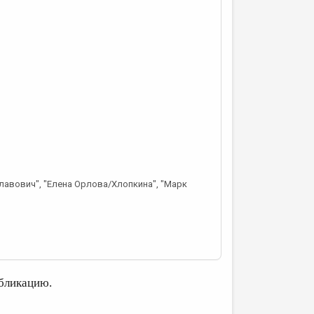
лавович", "Елена Орлова/Хлопкина", "Марк
бликацию.