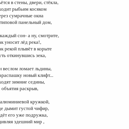
ётся в стены, двери, стёкла,
ходит рыбьим косяком
ерез сумрачные окна
 типовой панельный дом,
 каждый сон- а ну, смотрите,
ак уносит лёд река!,
ак рекой плывёт в корыте
уть откинувшись зека,
н веслом ломает льдины,
араспашку новый клифт...
ходят зимние седины,
, объятия раскрыв,
 алюминиевой кружкой,
де дымит густой чифир,
дёт его уже подружка,
дивляя здешний мир ,