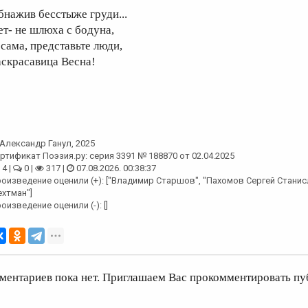
бнажив бесстыже груди...
ет- не шлюха с бодуна,
 сама, представьте люди,
аскрасавица Весна!
Александр Ганул
, 2025
ртификат Поэзия.ру: серия 3391 № 188870 от 02.04.2025
4 |
0 |
317 |
07.08.2026. 00:38:37
оизведение оценили (+): ["Владимир Старшов", "Пахомов Сергей Станис
хтман"]
оизведение оценили (-): []
ментариев пока нет. Приглашаем Вас прокомментировать пу