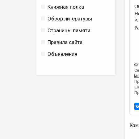
О
Книжная полка
Н
Обзор литературы
А
Р
Страницы памяти
Правила сайта
Объявления
Се
Пр
Ше
Пр
Ком