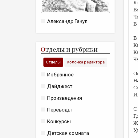
Бь
В
Ч
Александр Ганул
В
В
К
О
тделы и рубрики
К
Ч
Отделы
Колонка редактора
О
Избранное
Н
Дайджест
С
И
Произведения
С
Переводы
Г
Конкурсы
Ж
У
Детская комната