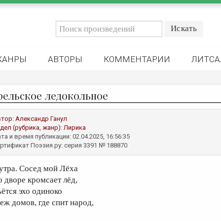
ЖАНРЫ
АВТОРЫ
КОММЕНТАРИИ
ЛИТСА
рельское ледокольное
втор:
Александр Ганул
дел (рубрика, жанр):
Лирика
та и время публикации: 02.04.2025, 16:56:35
ртификат Поэзия.ру: серия 3391 № 188870
 утра. Сосед мой Лёха
о дворе кромсает лёд,
ьётся эхо одиноко
еж домов, где спит народ,