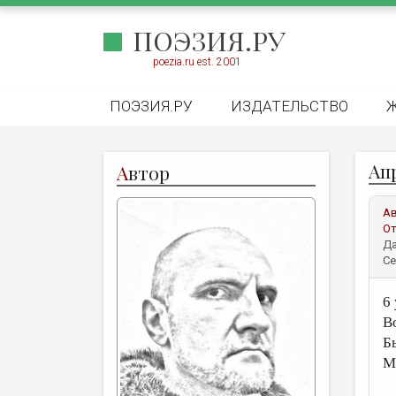
ПОЭЗИЯ.РУ
poezia.ru est. 2001
ПОЭЗИЯ.РУ
ИЗДАТЕЛЬСТВО
Ап
А
втор
А
От
Да
Се
6
В
Б
М