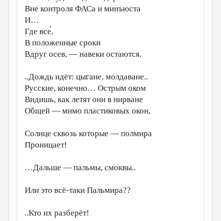
Вне контроля ФАСа и минъюста
ДАЙДЖЕСТ
И…
Где все́,
ПРОИЗВЕДЕНИЯ
В положенные сроки
ПЕРЕВОДЫ
Вдруг осев, — навеки остаются.
КОНКУРСЫ
..Дождь идёт: цыгане, молдаване..
ДЕТСКАЯ КОМНАТА
Русские, конечно… Острым оком
Видишь, как летят они в нирване
КНИЖНАЯ ПОЛКА
Общей — мимо пластиковых окон,
ОБЗОР ЛИТЕРАТУРЫ
Солнце сквозь которые — полмира
СТРАНИЦЫ ПАМЯТИ
Проницает!
ОБЪЯВЛЕНИЯ
…Дальше — пальмы, смоквы..
КОЛОНКА РЕДАКТОРА
РЕДКОЛЛЕГИЯ
Или это всё-таки Пальмира??
ОТ РЕДАКЦИИ
..Кто их разберёт!