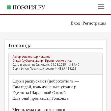
ПОЭЗИЯ.РУ
Вход
Регистрация
ГЛАВНОЕ МЕНЮ
|
ПОЭЗИЯ.РУ
ИЗДАТЕЛЬСТВО
Голконда
ЖАНРЫ
АВТОРЫ
Автор:
Александр Чекалов
Отдел (рубрика, жанр):
Иронические стихи
КОММЕНТАРИИ
Дата и время публикации: 04.03.2025, 13:34:40
Сертификат Поэзия.ру: серия 4143 № 188221
ЛИТСАЛОН
Слухи распускают (доброхоты ль —
НОВОСТИ
Сам гадай, коль душеньке угодно):
ПРАВИЛА САЙТА
Где-то за Шараповой Охотой
Есть она! пропавшая Голконда
ОТДЕЛЫ И РУБРИКИ
ИЗБРАННОЕ
Место, куда сходятся дороги