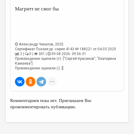
МАЛАЯ ПРОЗА
Магритт не смог бы
ЭССЕИСТИКА
ЛИТЕРАТУРОВЕДЕНИЕ
КУЛЬТУРОВЕДЕНИЕ
ПУБЛИЦИСТИКА
Александр Чекалов
, 2025
Сертификат Поэзия.ру: серия 4143 № 188221 от 04.03.2025
РЕЦЕНЗИРОВАНИЕ
2 |
0 |
301 |
09.08.2026. 09:56:31
Произведение оценили (+): ["Сергей Красиков", "Екатерина
Камаева"]
ЦИКЛЫ ПУБЛИКАЦИЙ
Произведение оценили (-): []
ТРЕДИАКОВСКИЙ
МЕДИА
ВКОНТАКТЕ
Комментариев пока нет. Приглашаем Вас
прокомментировать публикацию.