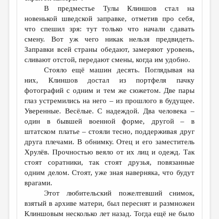
В предместье Тулы Клиншов стал на
новенькой шведской заправке, отметив про себя,
что спешил зря: тут только что начали сдавать
смену. Вот уж чего никак нельзя предвидеть.
Заправки всей страны обедают, замеряют уровень,
сливают отстой, передают смены, когда им удобно.
Стояло ещё машин десять. Поглядывая на
них, Клиншов достал из портфеля пачку
фотографий с одним и тем же сюжетом. Две пары
глаз устремились на него – из прошлого в будущее.
Уверенные. Весёлые. С надеждой. Два человека –
один в бывшей военной форме, другой – в
штатском платье – стояли тесно, поддерживая друг
друга плечами. В обнимку. Отец и его заместитель
Хрулёв. Прочностью веяло от их лиц и одежд. Так
стоят соратники, так стоят друзья, повязанные
одним делом. Стоят, уже зная наверняка, что будут
врагами.
Этот любительский пожелтевший снимок,
взятый в архиве матери, был переснят и размножен
Клиншовым несколько лет назад. Тогда ещё не было