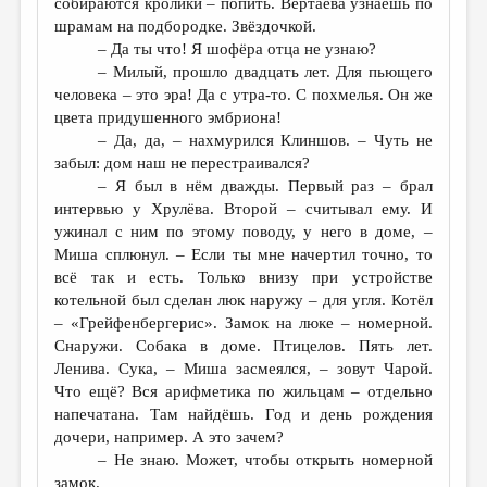
собираются кролики – попить. Вертаева узнаешь по
шрамам на подбородке. Звёздочкой.
– Да ты что! Я шофёра отца не узнаю?
– Милый, прошло двадцать лет. Для пьющего
человека – это эра! Да с утра-то. С похмелья. Он же
цвета придушенного эмбриона!
– Да, да, – нахмурился Клиншов. – Чуть не
забыл: дом наш не перестраивался?
– Я был в нём дважды. Первый раз – брал
интервью у Хрулёва. Второй – считывал ему. И
ужинал с ним по этому поводу, у него в доме, –
Миша сплюнул. – Если ты мне начертил точно, то
всё так и есть. Только внизу при устройстве
котельной был сделан люк наружу – для угля. Котёл
– «Грейфенбергерис». Замок на люке – номерной.
Снаружи. Собака в доме. Птицелов. Пять лет.
Ленива. Сука, – Миша засмеялся, – зовут Чарой.
Что ещё? Вся арифметика по жильцам – отдельно
напечатана. Там найдёшь. Год и день рождения
дочери, например. А это зачем?
– Не знаю. Может, чтобы открыть номерной
замок.