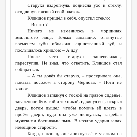
Старуха вздрогнула, поднесла ухо к стеклу,
отодвинув грязный свой платок.
Клиншов пришёл в себя, опустил стекло:
– Вы что?
Ничего не изменилось в морщинах
землистого лица. Только запавшие, оттянутые
временем губы обнажили единственный зуб, и
послышалось хриплое: – А иду.
После чего старуха зашевелилась,
переступив. Не зная, что ответить, Клиншов стал
собираться.
– А ты довёз бы старую, – проскрипела она,
показав посохом в сторону Чернова. – Ноги не
ходют.
Клиншов взглянул с тоской на правое сиденье,
заваленное бумагой и техникой, сдвинул всё, открыл
дверь, потом вышел, чтобы помочь ей влезть в
проём двери, куда она уже двинулась, загребая
мужскими ботинками пыль. В ноздри ударил запах
немощной старости.
Когда, наконец, он запихнул её с узелком на