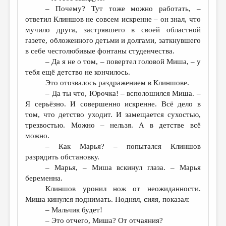
– Почему? Тут тоже можно работать, –
ответил Клиншов не совсем искренне – он знал, что
мучило друга, застрявшего в своей областной
газете, обложенного детьми и долгами, заткнувшего
в себе честолюбивые фонтаны студенчества.
– Да я не о том, – повертел головой Миша, – у
тебя ещё детство не кончилось.
Это отозвалось раздражением в Клиншове.
– Да ты что, Юрочка! – всполошился Миша. –
Я серьёзно. И совершенно искренне. Всё дело в
том, что детство уходит. И замещается сухостью,
трезвостью. Можно – нельзя. А в детстве всё
можно.
– Как Марья? – попытался Клиншов
разрядить обстановку.
– Марья, – Миша вскинул глаза. – Марья
беременна.
Клиншов уронил нож от неожиданности.
Миша кинулся поднимать. Поднял, сияя, показал:
– Мальчик будет!
– Это отчего, Миша? От отчаяния?