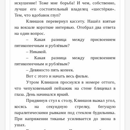
искушение! Тоже мне борьба! И чем, собственно,
лучше его состоятельный владелец «шестёрки».
Тем, что вдобавок глуп?
Клиншов перевернул кассету. Нашёл взятые
на вокзале короткие интервью. Отобрал два ответа
на один вопрос.
– Какая разница между присвоением
пятикопеечным и рублёвым?
– Никакой.
– Какая разница между присвоением
пятикопеечным и рублёвым?
– Девяносто пять копеек.
Вот с этого и начать весь фильм.
Утром Клиншов проснулся в номере оттого,
что чепуховенький пейзажик на стене блицевал в
глаза. День начинался яркий.
Придвинув стул к столу, Клиншов выжал угол,
косясь на секундную стрелку, бегущую
паралитическими рывками под стеклом будильника.
При напряжении тиканье усиливается до звона в
ушах.