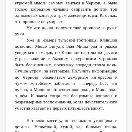
угрюмой мысли самому явиться в Чернов, а было
только злорадное желание отправить почтой три
одинаковых конверта трём лжесвидетелям. Как знак,
что прошлое не умирает.
Ну что ж, они получат своё прошлое из рук в
руки.
Уже из номера тульской гостиницы Клиншов
позвонил Мише Бигуди. Был Миша рад и рвался
увидеться немедля, но Клиншов настоял на десяти
утра; свидание с бывшим сокурсником угрожало
быть бесконечным, поскольку впереди стояла ночь.
Лучше утром, за завтраком. Получить информацию
по Чернову, обменяться дежурным интересом к
чужим житейским заботам и – вперёд. Всё, что
нужно, о Мише он конспективно знал, и Миша знал
о нём. И зачем тогда эти бесцельные вопросы и
безразмерные воспоминания, когда действительного
участия хватает на первых пять-шесть минут.
Вставляя кассету, он вспомнил угонщика в
деталях. Невысокий, худой, как больная птица.