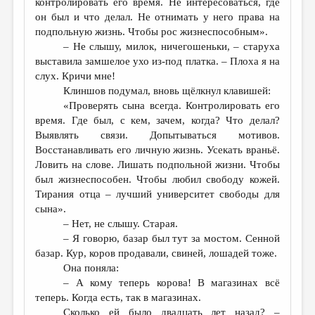
контролировать его время. Не интересоваться, где
он был и что делал. Не отнимать у него права на
подпольную жизнь. Чтобы рос жизнеспособным».
– Не слышу, милок, ничегошеньки, – старуха
выставила замшелое ухо из-под платка. – Плоха я на
слух. Кричи мне!
Клиншов подумал, вновь щёлкнул клавишей:
«Проверять сына всегда. Контролировать его
время. Где был, с кем, зачем, когда? Что делал?
Выявлять связи. Допытываться мотивов.
Восстанавливать его личную жизнь. Усекать враньё.
Ловить на слове. Лишать подпольной жизни. Чтобы
был жизнеспособен. Чтобы любил свободу кожей.
Тирания отца – лучший университет свободы для
сына».
– Нет, не слышу. Старая.
– Я говорю, базар был тут за мостом. Сенной
базар. Кур, коров продавали, свиней, лошадей тоже.
Она поняла:
– А кому теперь корова! В магазинах всё
теперь. Когда есть, так в магазинах.
Сколько ей было двадцать лет назад? –