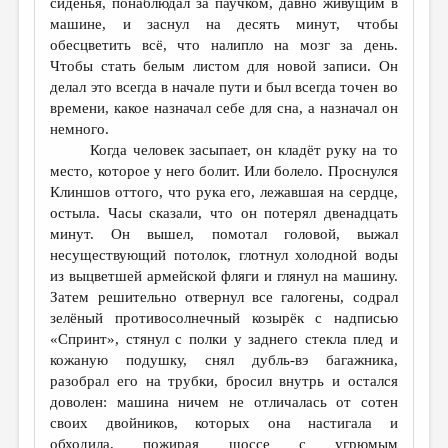
сиденья, понаблюдал за паучком, давно живущим в
машине, и заснул на десять минут, чтобы
ДАЙДЖЕСТ
обесцветить всё, что налипло на мозг за день.
ПРОИЗВЕДЕНИЯ
Чтобы стать белым листом для новой записи. Он
делал это всегда в начале пути и был всегда точен во
ПЕРЕВОДЫ
времени, какое назначал себе для сна, а назначал он
немного.
КОНКУРСЫ
Когда человек засыпает, он кладёт руку на то
ДЕТСКАЯ КОМНАТА
место, которое у него болит. Или болело. Проснулся
Клиншов оттого, что рука его, лежавшая на сердце,
КНИЖНАЯ ПОЛКА
остыла. Часы сказали, что он потерял двенадцать
минут. Он вышел, помотал головой, выжал
ОБЗОР ЛИТЕРАТУРЫ
несуществующий потолок, глотнул холодной воды
СТРАНИЦЫ ПАМЯТИ
из выцветшей армейской фляги и глянул на машину.
Затем решительно отвернул все галогены, содрал
ОБЪЯВЛЕНИЯ
зелёный противосолнечный козырёк с надписью
«Спринт», стянул с полки у заднего стекла плед и
КОЛОНКА РЕДАКТОРА
кожаную подушку, снял дубль-вэ багажника,
разобрал его на трубки, бросил внутрь и остался
РЕДКОЛЛЕГИЯ
доволен: машина ничем не отличалась от сотен
ОТ РЕДАКЦИИ
своих двойников, которых она настигала и
обходила, пожирая шоссе с угрюмым