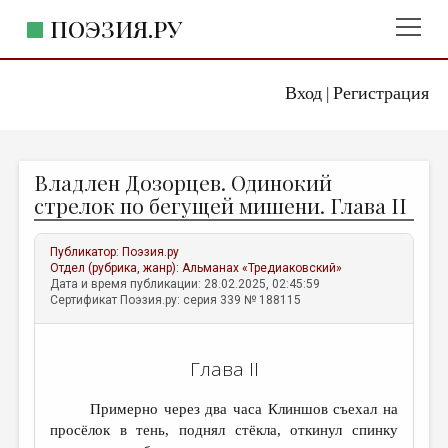
ПОЭЗИЯ.РУ
Вход
Регистрация
ГЛАВНОЕ МЕНЮ
|
ПОЭЗИЯ.РУ
ИЗДАТЕЛЬСТВО
Владлен Дозорцев. Одинокий
ЖАНРЫ
стрелок по бегущей мишени. Глава II
АВТОРЫ
Публикатор:
Поэзия.ру
КОММЕНТАРИИ
Отдел (рубрика, жанр):
Альманах «Тредиаковский»
Дата и время публикации: 28.02.2025, 02:45:59
ЛИТСАЛОН
Сертификат Поэзия.ру: серия 339 № 188115
НОВОСТИ
Глава II
ПРАВИЛА САЙТА
Примерно через два часа Клиншов съехал на
ОТДЕЛЫ И РУБРИКИ
просёлок в тень, поднял стёкла, откинул спинку
ИЗБРАННОЕ