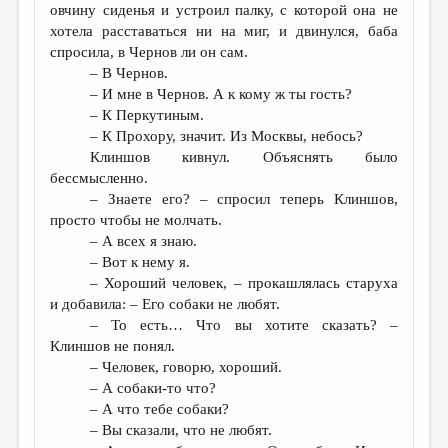
овчину сиденья и устроил палку, с которой она не
хотела расставаться ни на миг, и двинулся, баба
спросила, в Чернов ли он сам.
– В Чернов.
– И мне в Чернов. А к кому ж ты гость?
– К Перкутиным.
– К Прохору, значит. Из Москвы, небось?
Клиншов кивнул. Объяснять было
бессмысленно.
– Знаете его? – спросил теперь Клиншов,
просто чтобы не молчать.
– А всех я знаю.
– Вот к нему я.
– Хороший человек, – прокашлялась старуха
и добавила: – Его собаки не любят.
– То есть… Что вы хотите сказать? –
Клиншов не понял.
– Человек, говорю, хороший.
– А собаки-то что?
– А что тебе собаки?
– Вы сказали, что не любят.