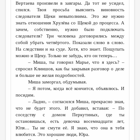
Вертаева произвели в завгары. Да тот не усидел,
спился. Твоя просьба выяснить виновность
следователя Щеки невыполнима. Это же нужно
знать отношения Хрулёва со Щекой до процесса. А
зачем, собственно, нужно было подключать
следователя? Три человека договорились между
собой убрать четвёртого. Показали слово в слово.
На следствии и на суде. Хотя, кто знает. Пощупать
можно и Щеку. Только не забудь, кто он теперь…
– Миша, ты говорил Марье, что я здесь? –
спросил Клиншов, как бы закрывая разговор о деле
и больше не желая подробностей.
Миша заморгал, обдумывая.
– Я потом, когда всё кончится, объявлюсь. И
посидим.
– Ладно, – согласился Миша, прекрасно зная,
что не будет этого. И добавил, вставая: – По
соседству с домом Перкутиных, где ты
остановишься, есть девочка восемнадцати лет,
Юля… Ты не смути её. Я знаю, что она в тебя
влюбится. Это хорошие люди, Юра.