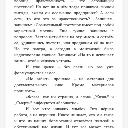
вообще, нравственность – это осознанный
поступок? Но нет ли в нём тогда привкуса личной
выгоды, ежели он осознанно предпринят? А если
есть, то что это за нравственность?.. Запишем,
запишем: «Сознательный поступок имеет под собой
корыстный мотив». Ещё лучше: запишем с
вопросом. Завтра наткнёмся на эту мысль и сотрём
её, удивившись пустоте, или продвинем её на шаг.
Но это завтра, а сегодня в монтажной было
недоговорено главное. Запишем: «На то и искушает
жизнь, чтобы человек устоял».
И уже далее – без связи, но раз уже
формулируется само:
«Не забыть: прошлое – не материал для
документального кино. Кроме материалов
прошлого».
«Фраза: как ни странно, а слова „Жизнь” и
„Смерть” рифмуются абсолютно».
И вот что: никаких улыбок. Это чёрная
работа, а не игрушки. Никто не знает, что мы такое
и что из наших бормотаний отзовётся пользой в
обступившей нас жизни. И тут всё может стать