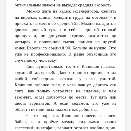
оптимальным знаком на выходе: средняя скорость.
Можно жать на кадык акселератора, сжигать
на виражах шины, холодить грудь на обгонах – и
приехать на место со средней 55. Можно наладить в
движке ровный гул, а в себе – долгий сонный
прищур и, не допуская стрелку тахометра до
четырёх с половиной тысяч, прийти на другой
конец Европы со средней 90. Больше не нужно. Это
уже не профессионально. И разве объяснишь это
случайному человеку!
Ещё существовало то, что Клиншов называл
слуховой аллергией. Давно прошло время, когда
любой собеседник вызывал у него ухостой.
Клиншов заранее знал, с чего начнут дёргать его
слух, как только устроятся на сиденье, и чем
закончат, когда доберутся до места. Тут пять или
шесть вариантов. А если седьмой, это уже из
области нетипичных шахматных дебютов.
С тех пор, как Клиншов повесил на шею
байер, и в проёме между сиденьями возник
кассетный диктофон, вариант остался вообще один.