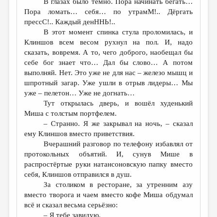
В глазах было темно. Пора начинать бегать…
Пора ломать… себя… по утрамМ!.. Дёргать
прессС!.. Каждый денННЬ!..
В этот момент спинка стула проломилась, и
Клиншов всем весом рухнул на пол. И, надо
сказать, вовремя. А то, чего доброго, наобещал бы
себе бог знает что… Дал бы слово… А потом
выполняй. Нет. Это уже не для нас – железо мышц и
шпротный загар. Уже ушли в отрыв лидеры… Мы
уже – пелетон… Уже не догнать…
Тут открылась дверь, и вошёл худенький
Миша с толстым портфелем.
– Странно. Я же закрывал на ночь, – сказал
ему Клиншов вместо приветствия.
Вчерашний разговор по телефону избавлял от
протокольных объятий. И, сунув Мише в
распростёртые руки натансоновскую папку вместо
себя, Клиншов отправился в душ.
За столиком в ресторане, за утренним азу
вместо творога и чаем вместо кофе Миша обдумал
всё и сказал весьма серьёзно:
– Я тебе завидую.