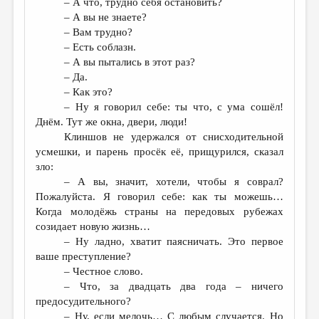
– А что, трудно себя остановить?
– А вы не знаете?
– Вам трудно?
– Есть соблазн.
– А вы пытались в этот раз?
– Да.
– Как это?
– Ну я говорил себе: ты что, с ума сошёл!
Днём. Тут же окна, двери, люди!
Клиншов не удержался от снисходительной
усмешки, и парень просёк её, прищурился, сказал
зло:
– А вы, значит, хотели, чтобы я соврал?
Пожалуйста. Я говорил себе: как ты можешь…
Когда молодёжь страны на передовых рубежах
созидает новую жизнь…
– Ну ладно, хватит паясничать. Это первое
ваше преступление?
– Честное слово.
– Что, за двадцать два года – ничего
предосудительного?
– Ну, если мелочь… С любым случается. Но