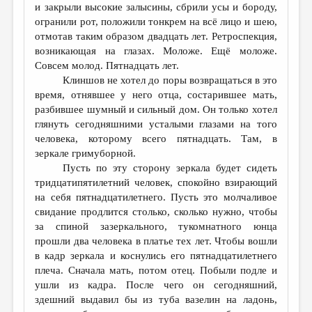
и закрыли высокие залысины, сбрили усы и бороду,
огранили рот, положили тонкрем на всё лицо и шею,
отмотав таким образом двадцать лет. Ретроспекция,
возникающая на глазах. Моложе. Ещё моложе.
Совсем молод. Пятнадцать лет.
Клиншов не хотел до поры возвращаться в это
время, отнявшее у него отца, состарившее мать,
разбившее шумный и сильный дом. Он только хотел
глянуть сегодняшними усталыми глазами на того
человека, которому всего пятнадцать. Там, в
зеркале гримуборной.
Пусть по эту сторону зеркала будет сидеть
тридцатипятилетний человек, спокойно взирающий
на себя пятнадцатилетнего. Пусть это молчаливое
свидание продлится столько, сколько нужно, чтобы
за спиной зазеркального, тукомнатного юнца
прошли два человека в платье тех лет. Чтобы вошли
в кадр зеркала и коснулись его пятнадцатилетнего
плеча. Сначала мать, потом отец. Побыли подле и
ушли из кадра. После чего он сегодняшний,
здешний выдавил бы из туба вазелин на ладонь,