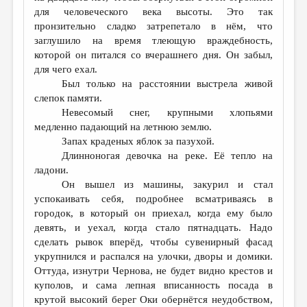
для человеческого века высоты. Это так
пронзительно сладко затрепетало в нём, что
заглушило на время тлеющую враждебность,
которой он питался со вчерашнего дня. Он забыл,
для чего ехал.
Был только на расстоянии выстрела живой
слепок памяти.
Невесомый снег, крупными хлопьями
медленно падающий на летнюю землю.
Запах краденых яблок за пазухой.
Длинноногая девочка на реке. Её тепло на
ладони.
Он вышел из машины, закурил и стал
успокаивать себя, подробнее всматриваясь в
городок, в который он приехал, когда ему было
девять, и уехал, когда стало пятнадцать. Надо
сделать рывок вперёд, чтобы сувенирный фасад
укрупнился и распался на улочки, дворы и домики.
Оттуда, изнутри Чернова, не будет видно крестов и
куполов, и сама лепная вписанность посада в
крутой высокий берег Оки обернётся неудобством,