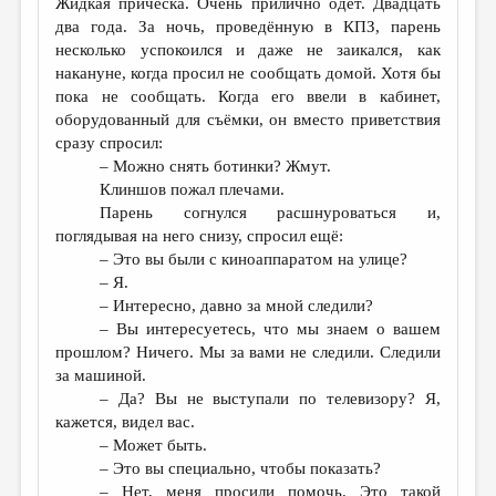
Жидкая причёска. Очень прилично одет. Двадцать
два года. За ночь, проведённую в КПЗ, парень
несколько успокоился и даже не заикался, как
накануне, когда просил не сообщать домой. Хотя бы
пока не сообщать. Когда его ввели в кабинет,
оборудованный для съёмки, он вместо приветствия
сразу спросил:
– Можно снять ботинки? Жмут.
Клиншов пожал плечами.
Парень согнулся расшнуроваться и,
поглядывая на него снизу, спросил ещё:
– Это вы были с киноаппаратом на улице?
– Я.
– Интересно, давно за мной следили?
– Вы интересуетесь, что мы знаем о вашем
прошлом? Ничего. Мы за вами не следили. Следили
за машиной.
– Да? Вы не выступали по телевизору? Я,
кажется, видел вас.
– Может быть.
– Это вы специально, чтобы показать?
– Нет, меня просили помочь. Это такой