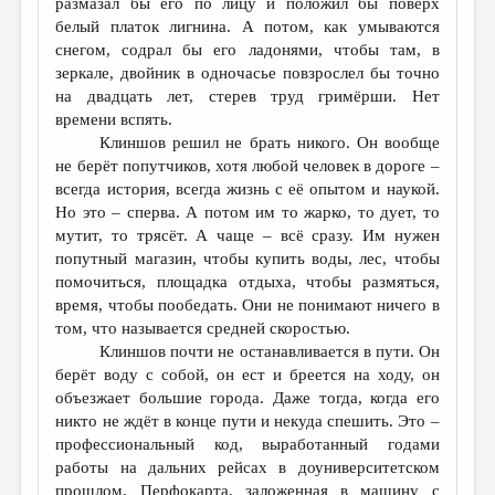
размазал бы его по лицу и положил бы поверх
белый платок лигнина. А потом, как умываются
снегом, содрал бы его ладонями, чтобы там, в
зеркале, двойник в одночасье повзрослел бы точно
на двадцать лет, стерев труд гримёрши. Нет
времени вспять.
Клиншов решил не брать никого. Он вообще
не берёт попутчиков, хотя любой человек в дороге –
всегда история, всегда жизнь с её опытом и наукой.
Но это – сперва. А потом им то жарко, то дует, то
мутит, то трясёт. А чаще – всё сразу. Им нужен
попутный магазин, чтобы купить воды, лес, чтобы
помочиться, площадка отдыха, чтобы размяться,
время, чтобы пообедать. Они не понимают ничего в
том, что называется средней скоростью.
Клиншов почти не останавливается в пути. Он
берёт воду с собой, он ест и бреется на ходу, он
объезжает большие города. Даже тогда, когда его
никто не ждёт в конце пути и некуда спешить. Это –
профессиональный код, выработанный годами
работы на дальних рейсах в доуниверситетском
прошлом. Перфокарта, заложенная в машину с