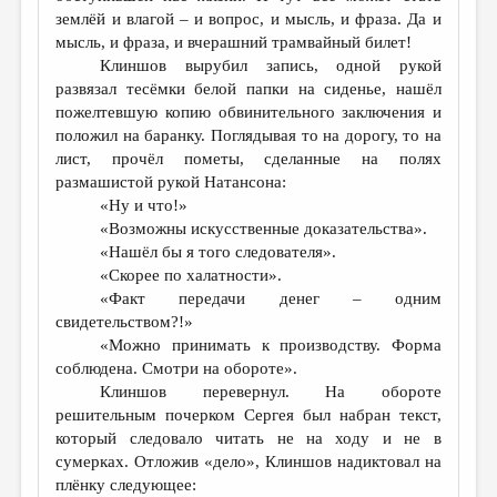
землёй и влагой – и вопрос, и мысль, и фраза. Да и
мысль, и фраза, и вчерашний трамвайный билет!
Клиншов вырубил запись, одной рукой
развязал тесёмки белой папки на сиденье, нашёл
пожелтевшую копию обвинительного заключения и
положил на баранку. Поглядывая то на дорогу, то на
лист, прочёл пометы, сделанные на полях
размашистой рукой Натансона:
«Ну и что!»
«Возможны искусственные доказательства».
«Нашёл бы я того следователя».
«Скорее по халатности».
«Факт передачи денег – одним
свидетельством?!»
«Можно принимать к производству. Форма
соблюдена. Смотри на обороте».
Клиншов перевернул. На обороте
решительным почерком Сергея был набран текст,
который следовало читать не на ходу и не в
сумерках. Отложив «дело», Клиншов надиктовал на
плёнку следующее: