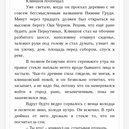
Клиншов пообещал.
Уже светало, когда он проехал деревню с не
совсем бессмысленным названием Нижние Груди.
Минут через тридцать должен был открыться на
высоком берегу Оки Чернов. Решив, что ещё рано
будить дом Перкутиных, Клиншов стал на обочине
разбитого шоссе, наполовину откинул сиденье,
заложил руки под голову и стал думать, узнает ли
он улочку, дом, площадь перед собором, спуск к
реке.
В полном беззвучии этого серенького утра на
правое стекло наплыло нечто вроде бывшего лица и
застыло. Чьи-то древние глаза глядели, не мигая, в
клиншовский покой, и он безвольно отметил, что
засыпает, а не надо бы, потому что он намеревался
войти в город рано, незамеченным, пока не
зашевелился люд.
Вдруг будто ведро сорвалось с венца колодца
и полетело вниз, холодя нутро. Он вскочил. В трёх
дюймах от него дрожало в стекле то, что он
посчитал за сон.
– Ты что! – крикнул он, сглатывая оторопь.