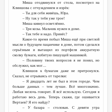
Миша отодвинулся от стола, посмотрел на
Клиншова с отчуждением и изрёк:
– Ты для себя живёшь, Юра.
– Ну так у тебя уже трое!
Миша кивнул осветлённо.
– Три козы. Мальчик нужен в доме.
– Так тебе и надо. Принёс?
Какое-то время побыл Миша ещё при светлой
мысли о будущем пацанчике в доме, потом сделался
серьёзным и вытащил из портфеля аккуратную
сколку бумаги, избитую пишущей машинкой.
– Половину твоих вопросов я не понял, но
обслужил, как мог…
Клиншов к бумагам даже не притронулся.
Сказал, не отрываясь от тарелки:
– Я двадцать лет не был в этом городе. Чем
больше данных – тем лучше. Всё многозначно.
Любая мелочь говорит. Я всё использую. Сегодня я
работаю весь день. Теперь скажи, где ошивается
Вертаев? Я его найду?
– У базара – столовая. С девяти утра