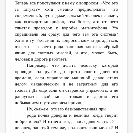
Теперь все приступают к нему с вопросом: «Что это
за штука?» хотя смешно предположить, что
современный, пусть даже сельский человек не знает,
как выглядит микрофон, тем более, что от него
тянется проводок к коробке магнитофона. Уж
спрашивали бы сразу: для чего вам эта система?
Хотя и тут без лишних вопросов можно догадаться,
что это – своего рода записная книжка, чёрный
ящик для светлых мыслей, и что, может быть,
человек в дороге работает.
Например, что делать человеку, который
проводит за рулём до трети своего дневного
времени, если управление машиной давно стало
делом механическим и не затратным для его
головы? Да ещё если он старается упражнять, а не
распускать свой мозг, толкая и дёргая его
добыванием и уточнением причин.
Ну, скажем, отчего безнравственная при
рода полна доверия и величия, когда творит
добро и зло? И отчего тогда последняя часть её –
человек, занятый тем же, подозрительно мелок? И