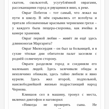
скатом, скользотой, усугублённой оврагами,
рассекающими город и рвущимися вниз, к реке.
Овраг Побегов – тот самый, что лежал на
пути в школу. В нём скрывались от всеобуча и
прятали обозначенные красными чернилами грехи –
у каждого была пещера-схоронка, как ячейка в
камере хранения.
Овраг первой любви – живёт ли ещё здесь
длинноногая Маргарита?
Овраг Милосердия – он был за больницей, и в
сухие тёплые дни обитатели палат заселяли с
роднёй солнечную сторону.
Овраги разделяли город и соединяли его
маленьких людей. Здесь залечивали обиды и
неизлечимо обижали, здесь тайно любили и явно
курили. Здесь жил второй, подпольной,
наисвободнейшей жизнью подрастающий народ
Чернова.
Клиншов сел в машину, тронул с места,
включил диктофон и наговорил:
«Никогда не проверять сына. Не