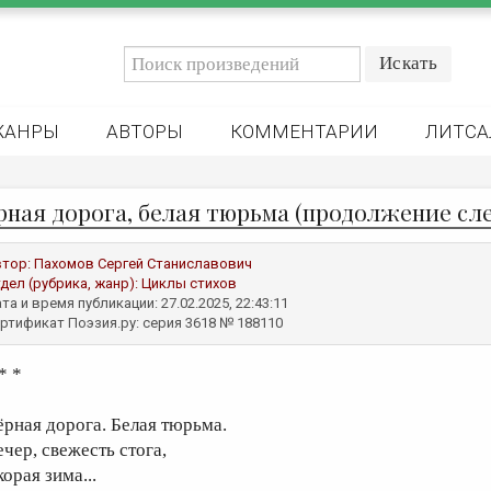
ЖАНРЫ
АВТОРЫ
КОММЕНТАРИИ
ЛИТСА
рная дорога, белая тюрьма (продолжение сле
втор:
Пахомов Сергей Станиславович
дел (рубрика, жанр):
Циклы стихов
та и время публикации: 27.02.2025, 22:43:11
ртификат Поэзия.ру: серия 3618 № 188110
* *
ёрная дорога. Белая тюрьма.
ечер, свежесть стога,
орая зима...