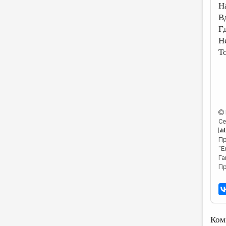
Н
В
Г
Не
Т
Се
Пр
"Е
Га
Пр
Ком