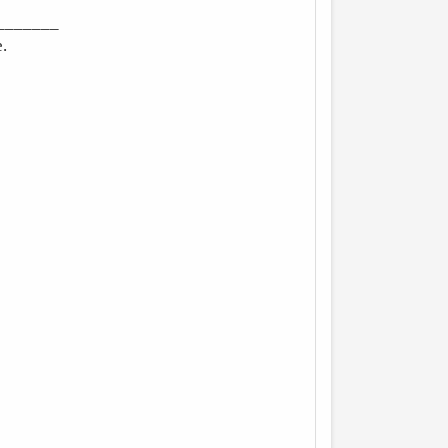
_______
.