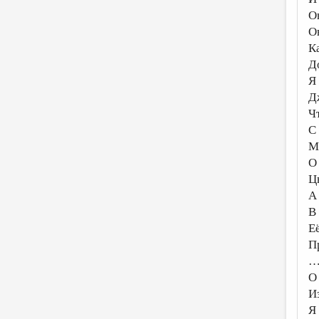
О
О
К
Д
Я
Д
Ч
С
М
О
Ц
А
В
Е
П
…
О
И
Я