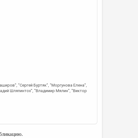
Баширов", "Сергей Буртяк", "Моргунова Елена",
кадий Шляпинтох", "Владимир Мялин", "Виктор
бликацию.