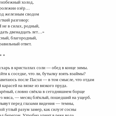
еизбежный холод,
ролежни озёр…
од железным сводом
уткий разговор:
Я не в силах, родный,
дать двенадцать лет…»
сный, благородный,
равильный ответ.
* *
ухарь в кристаллах соли — обед в конце зимы.
айти к соседке, что ли, бутылку взять взаймы?
квитаюсь после Пасхи — в том смысле, что отдам
 карасей на вязке из вязкого пруда.
арёный, словно свёкла в сегодняшнем борще
ез мяса, — месяц блёклый, пошедший на ущерб.
лывут перед глазами видения — темны,
ой утлый разум замер, как силуэт сосны
ад берегом. Утробно урчит в реке вода,