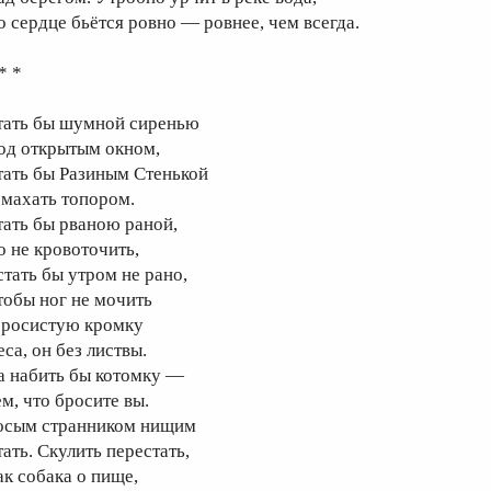
о сердце бьётся ровно — ровнее, чем всегда.
* *
тать бы шумной сиренью
од открытым окном,
тать бы Разиным Стенькой
 махать топором.
тать бы рваною раной,
о не кровоточить,
стать бы утром не рано,
тобы ног не мочить
 росистую кромку
са, он без листвы.
а набить бы котомку —
ем, что бросите вы.
осым странником нищим
тать. Скулить перестать,
ак собака о пище,