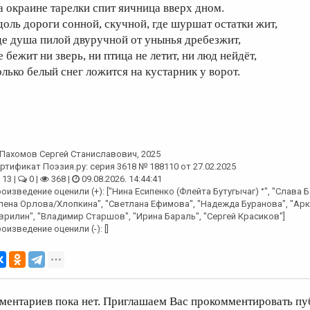
а окраине тарелки спит яичница вверх дном.
доль дороги сонной, скучной, где шуршат остатки жит,
де душа пилой двуручной от унынья дребезжит,
 бежит ни зверь, ни птица не летит, ни люд нейдёт,
олько белый снег ложится на кустарник у ворот.
Пахомов Сергей Станиславович
, 2025
ртификат Поэзия.ру: серия 3618 № 188110 от 27.02.2025
13 |
0 |
368 |
09.08.2026. 14:44:41
оизведение оценили (+): ["Нина Есипенко (Флейта Бутугычаг) °", "Слава 
лена Орлова/Хлопкина", "Светлана Ефимова", "Надежда Буранова", "Ар
врилин", "Владимир Старшов", "Ирина Бараль", "Сергей Красиков"]
оизведение оценили (-): []
ментариев пока нет. Приглашаем Вас прокомментировать пу