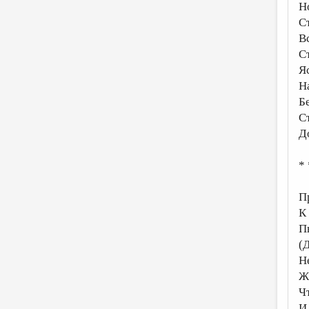
Н
С
Вс
С
Я
Н
Б
С
Д
* 
П
К
П
(
Н
Ж
Ч
И