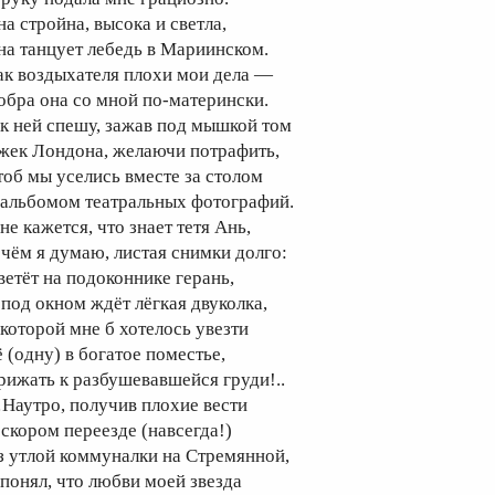
на стройна, высока и светла,
на танцует лебедь в Мариинском.
ак воздыхателя плохи мои дела —
обра она со мной по-матерински.
 к ней спешу, зажав под мышкой том
жек Лондона, желаючи потрафить,
тоб мы уселись вместе за столом
 альбомом театральных фотографий.
не кажется, что знает тетя Ань,
 чём я думаю, листая снимки долго:
ветёт на подоконнике герань,
 под окном ждёт лёгкая двуколка,
 которой мне б хотелось увезти
ё (одну) в богатое поместье,
рижать к разбушевавшейся груди!..
Наутро, получив плохие вести
 скором переезде (навсегда!)
з утлой коммуналки на Стремянной,
 понял, что любви моей звезда