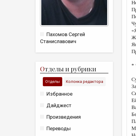
Н
П
П
Ч
«
Пахомов Сергей
Ж
Станиславович
Я
П
* 
О
тделы и рубрики
С
Отделы
Колонка редактора
З
С
Избранное
Ей
Дайджест
В
Б
Произведения
П
М
Переводы
Н