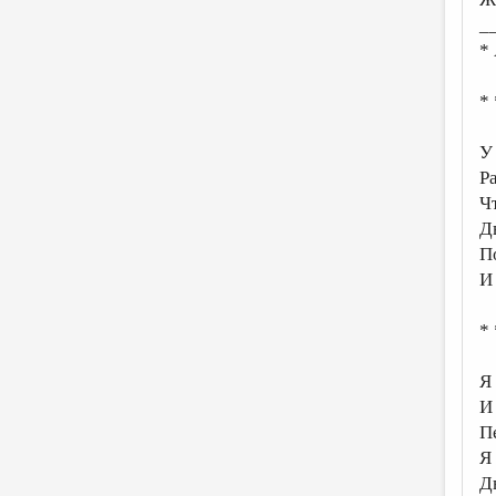
_
*
* 
У
Р
Ч
Д
П
И
* 
Я
И
П
Я
Д