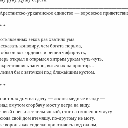
__________________________________________________
 Арестантско-уркаганское единство — воровское приветствие
* *
 отъявленных зеков раз хватило ума
ассказать конвоиру, чем богата тюрьма,
тобы он возгордился и решил чифирнуть,
верь открыл и открылся хитрым уркам чуть-чуть,
окрестившись заочно, вывел их на простор…
 лежал бы с заточкой под ближайшим кустом.
* *
 построю дом на сдачу — листья медные в саду —
 над омутом сгорбачу мост у ветра на виду.
ервый снег и лес тельняшкой, стог на скошенном лугу —
 сюда свой дом втемяшу, по-другому не могу.
ве вороны как сиделки приютились под окном,