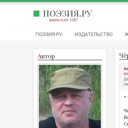
ПОЭЗИЯ.РУ
poezia.ru est. 2001
ПОЭЗИЯ.РУ
ИЗДАТЕЛЬСТВО
Чё
А
втор
А
От
Да
Се
* 
Ч
В
Ск