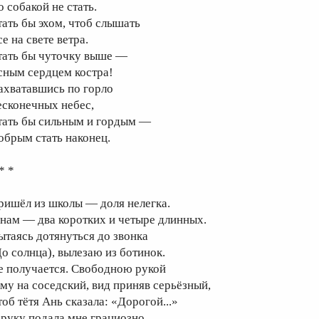
о собакой не стать.
тать бы эхом, чтоб слышать
е на свете ветра.
тать бы чуточку выше —
сным сердцем костра!
ахватавшись по горло
есконечных небес,
тать бы сильным и гордым —
обрым стать наконец.
* *
ришёл из школы — доля нелегка.
 нам — два коротких и четыре длинных.
ытаясь дотянуться до звонка
До солнца), вылезаю из ботинок.
е получается. Свободною рукой
му на соседский, вид приняв серьёзный,
тоб тётя Ань сказала: «Дорогой...»
 руку подала мне грациозно.