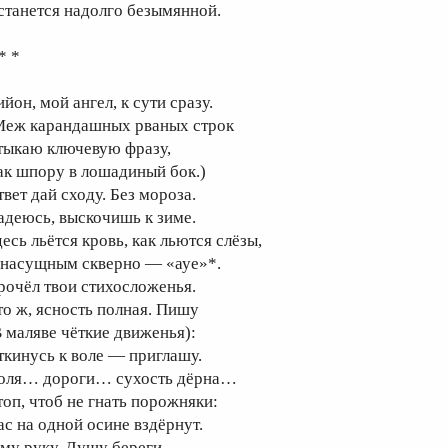
станется надолго безымянной.
* *
йон, мой ангел, к сути сразу.
Меж карандашных рваных строк
тыкаю ключевую фразу,
ак шпору в лошадиный бок.)
твет дай сходу. Без мороза.
адеюсь, выскочишь к зиме.
есь льётся кровь, как льются слёзы,
 насущным скверно — «ауе»*.
рочёл твои стихосложенья.
то ж, ясность полная. Пишу
В маляве чёткие движенья):
ткинусь к воле — приглашу.
оля… дороги… сухость дёрна…
топ, чтоб не гнать порожняки:
ас на одной осине вздёрнут.
му руку. Душу береги.