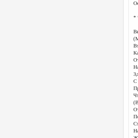
О
* 
Ви
(
В
К
О
Н
Зд
С
П
Ч
(
О
П
С
Н
Ж