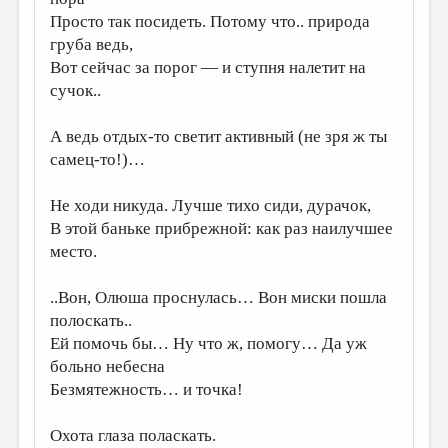
МАЛАЯ ПРОЗА
Просто так посидеть. Потому что.. природа
ЭССЕИСТИКА
груба ведь,
Вот сейчас за порог — и ступня налетит на
ЛИТЕРАТУРОВЕДЕНИЕ
сучок..
КУЛЬТУРОВЕДЕНИЕ
А ведь отдых-то светит активный (не зря ж ты
ПУБЛИЦИСТИКА
самец-то!)…
РЕЦЕНЗИРОВАНИЕ
Не ходи никуда. Лучше тихо сиди, дурачок,
ЦИКЛЫ ПУБЛИКАЦИЙ
В этой баньке прибрежной: как раз наилучшее
место.
ТРЕДИАКОВСКИЙ
МЕДИА
..Вон, Олюша проснулась… Вон миски пошла
полоскать..
ВКОНТАКТЕ
Ей помочь бы… Ну что ж, помогу… Да уж
больно небесна
Безмятежность… и точка!
Охота глаза поласкать.