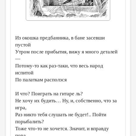
ДАЙДЖЕСТ
ПРОИЗВЕДЕНИЯ
ПЕРЕВОДЫ
Из окошка предбанника, в бане засевши
КОНКУРСЫ
пустой
ДЕТСКАЯ КОМНАТА
Утром после прибытия, вижу я много деталей
—
КНИЖНАЯ ПОЛКА
Потому-то как раз-таки, что весь народ
испитой
ОБЗОР ЛИТЕРАТУРЫ
По палаткам расползся
СТРАНИЦЫ ПАМЯТИ
И что? Поиграть на гитаре ль?
ОБЪЯВЛЕНИЯ
Не хочу их будить… Ну, и, собственно, что за
игра,
КОЛОНКА РЕДАКТОРА
Раз никто тебя слушать не будет!.. Пойти
РЕДКОЛЛЕГИЯ
порыбалить?
ОТ РЕДАКЦИИ
Тоже что-то не хочется. Значит, и вправду
пора