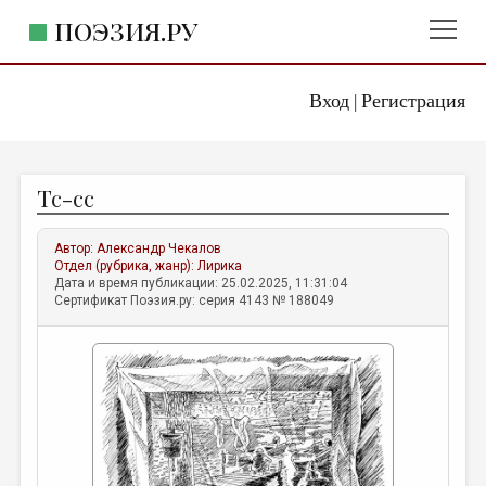
ПОЭЗИЯ.РУ
Вход
Регистрация
ГЛАВНОЕ МЕНЮ
|
ПОЭЗИЯ.РУ
ИЗДАТЕЛЬСТВО
Тс-сс
ЖАНРЫ
АВТОРЫ
Автор:
Александр Чекалов
Отдел (рубрика, жанр):
Лирика
КОММЕНТАРИИ
Дата и время публикации: 25.02.2025, 11:31:04
Сертификат Поэзия.ру: серия 4143 № 188049
ЛИТСАЛОН
НОВОСТИ
ПРАВИЛА САЙТА
ОТДЕЛЫ И РУБРИКИ
ИЗБРАННОЕ