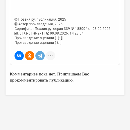
МАЛАЯ ПРОЗА
ЭССЕИСТИКА
Поэзия.ру
, публикация, 2025
ЛИТЕРАТУРОВЕДЕНИЕ
Автор произведения, 2025
Сертификат Поэзия.ру: серия 339 № 188004 от 23.02.2025
КУЛЬТУРОВЕДЕНИЕ
0 |
0 |
271 |
09.08.2026. 14:28:54
Произведение оценили (+): []
ПУБЛИЦИСТИКА
Произведение оценили (-): []
РЕЦЕНЗИРОВАНИЕ
ЦИКЛЫ ПУБЛИКАЦИЙ
ТРЕДИАКОВСКИЙ
Комментариев пока нет. Приглашаем Вас
прокомментировать публикацию.
МЕДИА
ВКОНТАКТЕ