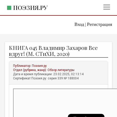
ПОЭЗИЯ.РУ
Вход
Регистрация
ГЛАВНОЕ МЕНЮ
|
ПОЭЗИЯ.РУ
ИЗДАТЕЛЬСТВО
КНИГА 045 Владимир Захаров Все
ЖАНРЫ
вдруг! (М. СТиХИ, 2020)
АВТОРЫ
Публикатор:
Поэзия.ру
КОММЕНТАРИИ
Отдел (рубрика, жанр):
Обзор литературы
Дата и время публикации: 23.02.2025, 02:13:14
ЛИТСАЛОН
Сертификат Поэзия.ру: серия 339 № 188004
НОВОСТИ
ПРАВИЛА САЙТА
ОТДЕЛЫ И РУБРИКИ
ИЗБРАННОЕ