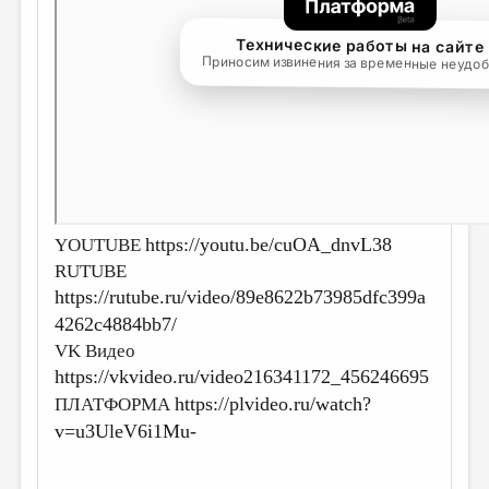
ДАЙДЖЕСТ
ПРОИЗВЕДЕНИЯ
ПЕРЕВОДЫ
КОНКУРСЫ
ДЕТСКАЯ КОМНАТА
КНИЖНАЯ ПОЛКА
https://youtu.be/cuOA_dnvL38
YOUTUBE
ОБЗОР ЛИТЕРАТУРЫ
RUTUBE
https://rutube.ru/video/89e8622b73985dfc399a
СТРАНИЦЫ ПАМЯТИ
4262c4884bb7/
ОБЪЯВЛЕНИЯ
VK Видео
https://vkvideo.ru/video216341172_456246695
КОЛОНКА РЕДАКТОРА
https://plvideo.ru/watch?
ПЛАТФОРМА
РЕДКОЛЛЕГИЯ
v=u3UleV6i1Mu-
ОТ РЕДАКЦИИ