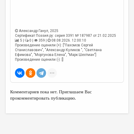
МАЛАЯ ПРОЗА
ЭССЕИСТИКА
ЛИТЕРАТУРОВЕДЕНИЕ
Александр Ганул
, 2025
КУЛЬТУРОВЕДЕНИЕ
Сертификат Поэзия.ру: серия 3391 № 187987 от 21.02.2025
5 |
0 |
359 |
08.08.2026. 12:00:10
ПУБЛИЦИСТИКА
Произведение оценили (+): ["Пахомов Сергей
Станиславович", "Александр Куликов ", "Светлана
РЕЦЕНЗИРОВАНИЕ
Ефимова", "Моргунова Елена", "Марк Шехтман"]
Произведение оценили (-): []
ЦИКЛЫ ПУБЛИКАЦИЙ
ТРЕДИАКОВСКИЙ
МЕДИА
Комментариев пока нет. Приглашаем Вас
ВКОНТАКТЕ
прокомментировать публикацию.