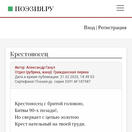
ПОЭЗИЯ.РУ
Вход
Регистрация
ГЛАВНОЕ МЕНЮ
|
ПОЭЗИЯ.РУ
ИЗДАТЕЛЬСТВО
Крестоносец
ЖАНРЫ
АВТОРЫ
Автор:
Александр Ганул
Отдел (рубрика, жанр):
Гражданская лирика
КОММЕНТАРИИ
Дата и время публикации: 21.02.2025, 18:49:53
Сертификат Поэзия.ру: серия 3391 № 187987
ЛИТСАЛОН
НОВОСТИ
Крестоносец с бритой головою,
ПРАВИЛА САЙТА
Битвы 90-х позади!,
Но сверкает с цепью золотою
ОТДЕЛЫ И РУБРИКИ
Крест нательный на твоей груди.
ИЗБРАННОЕ