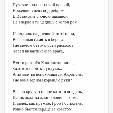
Пулевое- под лопаткой правой,
ДАЙДЖЕСТ
Ножевое- слева под ребром...
ПРОИЗВЕДЕНИЯ
В Истанбуле с юною шалавой
Не впервой ты цедишь с колой ром
ПЕРЕВОДЫ
И глядишь на древний этот город,
КОНКУРСЫ
Возвращая память в берега,
ДЕТСКАЯ КОМНАТА
Где мечом без жалости расколот
Череп византийского врага,
КНИЖНАЯ ПОЛКА
ОБЗОР ЛИТЕРАТУРЫ
Взят и разорён Константинополь,
Золотом набиты сундуки,..
СТРАНИЦЫ ПАМЯТИ
А потом- ты вспомнишь ли Акрополь,
ОБЪЯВЛЕНИЯ
Где коня зерном кормил с руки?
КОЛОНКА РЕДАКТОРА
Всё по кругу- солнце катит в полдень,
РЕДКОЛЛЕГИЯ
Кубик льда ты жадно ловишь ртом,
И далёк, как прежде, Гроб Господень,
ОТ РЕДАКЦИИ
Ровно бьётся сердце за крестом.