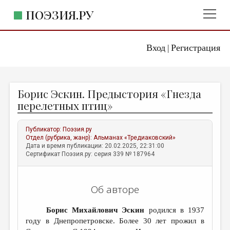
ПОЭЗИЯ.РУ
Вход
Регистрация
ГЛАВНОЕ МЕНЮ
|
ПОЭЗИЯ.РУ
ИЗДАТЕЛЬСТВО
Борис Эскин. Предыстория «Гнезда
ЖАНРЫ
перелетных птиц»
АВТОРЫ
Публикатор:
Поэзия.ру
КОММЕНТАРИИ
Отдел (рубрика, жанр):
Альманах «Тредиаковский»
Дата и время публикации: 20.02.2025, 22:31:00
ЛИТСАЛОН
Сертификат Поэзия.ру: серия 339 № 187964
НОВОСТИ
Об авторе
ПРАВИЛА САЙТА
Борис Михайлович Эскин
родился в 1937
ОТДЕЛЫ И РУБРИКИ
году в Днепропетровске. Более 30 лет прожил в
ИЗБРАННОЕ