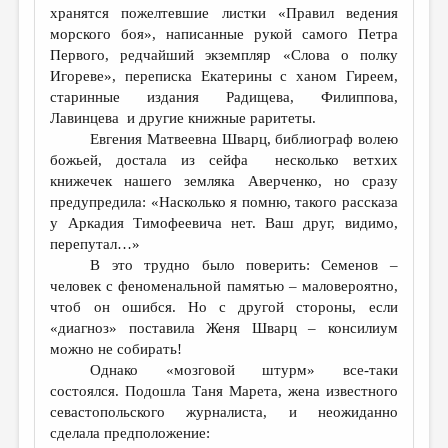
хранятся пожелтевшие листки «Правил ведения
морского боя», написанные рукой самого Петра
Первого, редчайший экземпляр «Слова о полку
Игореве», переписка Екатерины с ханом Гиреем,
старинные издания Радищева, Филиппова,
Лавинцева и другие книжные раритеты.
Евгения Матвеевна Шварц, библиограф волею
божьей, достала из сейфа несколько ветхих
книжечек нашего земляка Аверченко, но сразу
предупредила: «Насколько я помню, такого рассказа
у Аркадия Тимофеевича нет. Ваш друг, видимо,
перепутал…»
В это трудно было поверить: Семенов –
человек с феноменальной памятью – маловероятно,
чтоб он ошибся. Но с другой стороны, если
«диагноз» поставила Женя Шварц – консилиум
можно не собирать!
Однако «мозговой штурм» все-таки
состоялся. Подошла Таня Марета, жена известного
севастопольского журналиста, и неожиданно
сделала предположение: