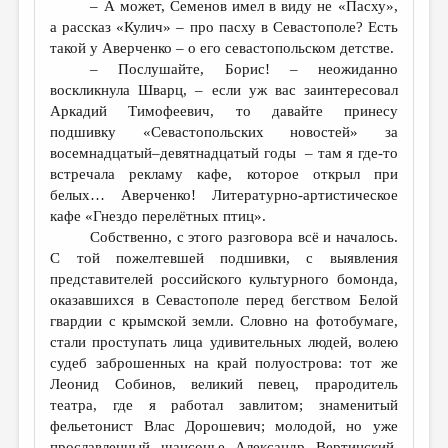
– А может, Семенов имел в виду не «Пасху»,
а рассказ «Кулич» – про пасху в Севастополе? Есть
такой у Аверченко – о его севастопольском детстве.
– Послушайте, Борис! – неожиданно
воскликнула Шварц, – если уж вас заинтересовал
Аркадий Тимофеевич, то давайте принесу
подшивку «Севастопольских новостей» за
восемнадцатый–девятнадцатый годы – там я где-то
встречала рекламу кафе, которое открыл при
белых… Аверченко! Литературно-артистическое
кафе «Гнездо перелётных птиц».
Собственно, с этого разговора всё и началось.
С той пожелтевшей подшивки, с выявления
представителей российского культурного бомонда,
оказавшихся в Севастополе перед бегством Белой
гвардии с крымской земли. Словно на фотобумаге,
стали проступать лица удивительных людей, волею
судеб заброшенных на край полуострова: тот же
Леонид Собинов, великий певец, прародитель
театра, где я работал завлитом; знаменитый
фельетонист Влас Дорошевич; молодой, но уже
прославленный шансонье Александр Вертинский.