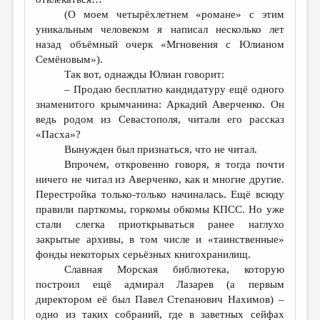
(О моем четырёхлетнем «романе» с этим
уникальным человеком я написал несколько лет
назад объёмный очерк «Мгновения с Юлианом
Семёновым»).
Так вот, однажды Юлиан говорит:
– Продаю бесплатно кандидатуру ещё одного
знаменитого крымчанина: Аркадий Аверченко. Он
ведь родом из Севастополя, читали его рассказ
«Пасха»?
Вынужден был признаться, что не читал.
Впрочем, откровенно говоря, я тогда почти
ничего не читал из Аверченко, как и многие другие.
Перестройка только-только начиналась. Ещё всюду
правили парткомы, горкомы обкомы КПСС. Но уже
стали слегка приоткрываться ранее наглухо
закрытые архивы, в том числе и «таинственные»
фонды некоторых серьёзных книгохранилищ.
Славная Морская библиотека, которую
построил ещё адмирал Лазарев (а первым
директором её был Павел Степанович Нахимов) –
одно из таких собраний, где в заветных сейфах