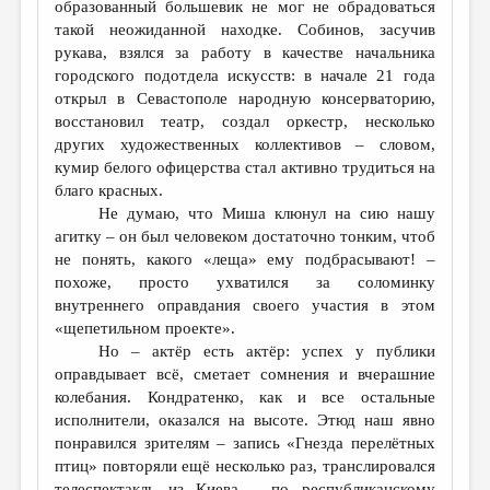
образованный большевик не мог не обрадоваться
такой неожиданной находке. Собинов, засучив
рукава, взялся за работу в качестве начальника
городского подотдела искусств: в начале 21 года
открыл в Севастополе народную консерваторию,
восстановил театр, создал оркестр, несколько
других художественных коллективов – словом,
кумир белого офицерства стал активно трудиться на
благо красных.
Не думаю, что Миша клюнул на сию нашу
агитку – он был человеком достаточно тонким, чтоб
не понять, какого «леща» ему подбрасывают! –
похоже, просто ухватился за соломинку
внутреннего оправдания своего участия в этом
«щепетильном проекте».
Но – актёр есть актёр: успех у публики
оправдывает всё, сметает сомнения и вчерашние
колебания. Кондратенко, как и все остальные
исполнители, оказался на высоте. Этюд наш явно
понравился зрителям – запись «Гнезда перелётных
птиц» повторяли ещё несколько раз, транслировался
телеспектакль из Киева – по республиканскому