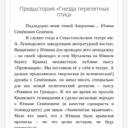
Предыстория «Гнезда перелетных
птиц»
Подзадорил меня темой Аверченко… Юлиан
Семёнович Семёнов.
Я служил тогда в Севастопольском театре им.
А. Луначарского заведующим литературной частью.
Выцыганил у Юлиана (он проводил лето неподалеку
– на своей «фазенде» в селе Мухалатка на Южном
берегу Крыма) неизвестную публике пьесу
«Провокация». Мы поставили её у себя в театре. А
дальше продолжилась творческая (и человеческая!)
дружба с Семёновым, он начал писать специально
для нас новый политический детектив – пьесу
«Реквием по Гренаде». В это же время по просьбе
Крымского телевидения я сделал несколько передач
о Юлиане Семёновиче (в качестве сценариста и
телеведущего) для цикла «Знаменитые крымчане».
Мало кто знает, что у Юлиана была крымская
прописка – но это целая история, не буду
отвлекаться…