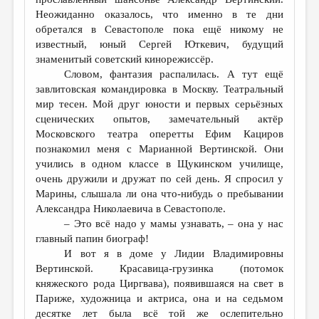
Неожиданно оказалось, что именно в те дни
обретался в Севастополе пока ещё никому не
известный, юный Сергей Юткевич, будущий
знаменитый советский кинорежиссёр.
Словом, фантазия распалилась. А тут ещё
завлитовская командировка в Москву. Театральный
мир тесен. Мой друг юности и первых серьёзных
сценических опытов, замечательный актёр
Московского театра оперетты Ефим Кациров
познакомил меня с Марианной Вертинской. Они
учились в одном классе в Щукинском училище,
очень дружили и дружат по сей день. Я спросил у
Марины, слышала ли она что-нибудь о пребывании
Александра Николаевича в Севастополе.
– Это всё надо у мамы узнавать, – она у нас
главный папин биограф!
И вот я в доме у Лидии Владимировны
Вертинской. Красавица-грузинка (потомок
княжеского рода Циргвава), появившаяся на свет в
Париже, художница и актриса, она и на седьмом
десятке лет была всё той же ослепительно