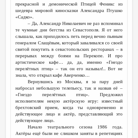
прекрасной и демонической Птицей Феникс из
шедевра мировой киносказки Александра Птушко
«Садко».
– Да, Александр Николаевич не раз вспоминал
те чумные дни бегства из Севастополя. Я от него
слышала, как приходилось петь перед вечно пьяным
генералом Слащёвым, который заваливался со своей
свитой покутить в севастопольских ресторанах – в
перерывах между боями на Перекопе. И про
артистическое кафе… да, да, именно «Гнездо
перелётных птиц» – так он его называл!.. Вот не
знала, что открыл кафе Аверченко…
Вернувшись из Москвы, я за пару дней
набросал небольшую телепьесу, так и назвав её –
«Гнездо перелётных птиц». Предложил
исполнителям некую актёрскую игру: известный
брехтовский прием, когда ты одновременно и
действующее лицо и актёр, представляющий это
действующее лицо.
Начало театрального сезона 1986 года.
Актёры ещё были не слишком заняты в репетициях