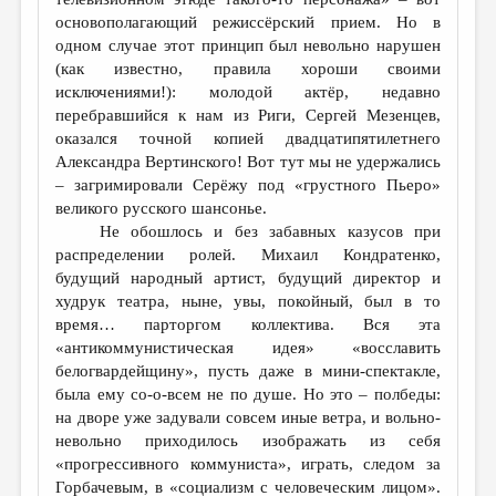
основополагающий режиссёрский прием. Но в
одном случае этот принцип был невольно нарушен
(как известно, правила хороши своими
исключениями!): молодой актёр, недавно
перебравшийся к нам из Риги, Сергей Мезенцев,
оказался точной копией двадцатипятилетнего
Александра Вертинского! Вот тут мы не удержались
– загримировали Серёжу под «грустного Пьеро»
великого русского шансонье.
Не обошлось и без забавных казусов при
распределении ролей. Михаил Кондратенко,
будущий народный артист, будущий директор и
худрук театра, ныне, увы, покойный, был в то
время… парторгом коллектива. Вся эта
«антикоммунистическая идея» «восславить
белогвардейщину», пусть даже в мини-спектакле,
была ему со-о-всем не по душе. Но это – полбеды:
на дворе уже задували совсем иные ветра, и вольно-
невольно приходилось изображать из себя
«прогрессивного коммуниста», играть, следом за
Горбачевым, в «социализм с человеческим лицом».