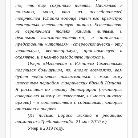
МАЛАЯ ПРОЗА
то, что еще сохранила память. Насколько я
понимаю, мало, кто из исследователей
ЭССЕИСТИКА
творчества Юлиана вообще знает его крымскую
ЛИТЕРАТУРОВЕДЕНИЕ
театрально-телевизионную эпопею. Естественно,
не ограничился только нашими личными и
КУЛЬТУРОВЕДЕНИЕ
деловыми взаимоотношениями, а попытался
представить читателям «стереоскопически» эту
ПУБЛИЦИСТИКА
уникальную, неповторимую, прославленную и
РЕЦЕНЗИРОВАНИЕ
охаянную, и в чем-то загадочную личность.
Очерк «Мгновения с Юлианом Семеновым»
ЦИКЛЫ ПУБЛИКАЦИЙ
получился большущим, но, вполне возможно, вам
будет любопытно познакомиться с мало кому
ТРЕДИАКОВСКИЙ
известным периодом таврических бдений Юлиана.
МЕДИА
Я расставил по тексту фотографии (некоторые
совершенно никому не известные, из моего личного
ВКОНТАКТЕ
архива) – в соответствии с событиями, которые
описываю в очерке».
(Из письма Бориса Эскина в редакцию
альманаха «Тредиаковский». 21 мая 2010 г.)
Умер в 2019 году.