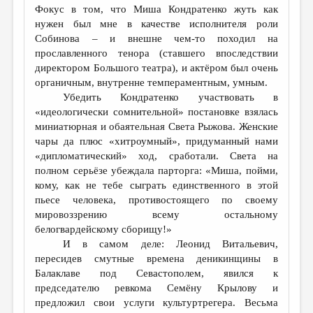
Фокус в том, что Миша Кондратенко жуть как
нужен был мне в качестве исполнителя роли
Собинова – и внешне чем-то походил на
прославленного тенора (ставшего впоследствии
директором Большого театра), и актёром был очень
органичным, внутренне темпераментным, умным.
Убедить Кондратенко участвовать в
«идеологически сомнительной» постановке взялась
миниатюрная и обаятельная Света Рыжова. Женские
чары да плюс «хитроумный», придуманный нами
«дипломатический» ход, сработали. Света на
полном серьёзе убеждала парторга: «Миша, пойми,
кому, как не тебе сыграть единственного в этой
пьесе человека, противостоящего по своему
мировоззрению всему остальному
белогвардейскому сборищу!»
И в самом деле: Леонид Витальевич,
пересидев смутные времена деникинщины в
Балаклаве под Севастополем, явился к
председателю ревкома Семёну Крылову и
предложил свои услуги культуртрегера. Весьма