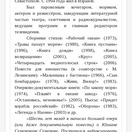
Севастополе. С 1994 года жил в Израиле.
Был паровозным кочегаром, моряком,
ДАЙДЖЕСТ
актером и режиссёром, заведующим литературной
ПРОИЗВЕДЕНИЯ
частью театра, газетчиком и радиожурналистом,
ведущим программ и главным редактором
ПЕРЕВОДЫ
телевидения.
Сборники стихов: «Рабочий океан» (1973),
КОНКУРСЫ
«Травы пахнут морем» (1980), «Книга пустыни»
ДЕТСКАЯ КОМНАТА
(1996), «Книга дождя» (1998), «Книга
возвращения» (2001), «Круг» (2005),
КНИЖНАЯ ПОЛКА
«Четырнадцать медноголосых строк» (2006).
Повести для юношества (в соавторстве с М.
ОБЗОР ЛИТЕРАТУРЫ
Лезинским): «Мальчишка с бастиона» (1966), «Сын
СТРАНИЦЫ ПАМЯТИ
бомбардира» (1978), «Живи, Вилор!» (1983).
Очерково-документальные книги: «По закону моря»
ОБЪЯВЛЕНИЯ
(1974), «Плывёт в океане завод» (1976),
«Остановись, мгновенье!» (2005). Пьесы: «Придет
КОЛОНКА РЕДАКТОРА
корабль российский» (1982), «Оборона» (1983),
«Легенда о Наоми» (2003) и др.
РЕДКОЛЛЕГИЯ
«Шесть лет назад я написал большой очерк
ОТ РЕДАКЦИИ
(или даже документальную повесть) о Юлиане
Семеновиче Семенове. Постарался зафиксировать