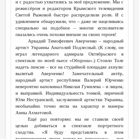
и с радостью ухватились за моё предложение. Мы с
режиссёром и редактором Крымского телевидения
Светой Рыжовой быстро распределили роли. И с
удивлением обнаружили, что – даже не нацеливаясь
специально на подобное – многие исполнители
оказались очень похожи внешне на своих героев!
Аркадий Тимофеевич Аверченко – народный
артист Украины Анатолий Подлесный. (К слову, он
играл легендарного адмирала Октябрьского в
спектакле по моей пьесе «Оборона».) Стоило Толе
надеть пенсне – все на студийной площадке ахнули:
вылитый Аверченко! Замечательный актёр,
народный артист республики Валерий Юрченко
невероятно напоминал Николая Гумилева – и лицом,
и выправкой. Индивидуальность тонкой, лиричной
Юли Нестранской, заслуженной артистки Украины,
необычайно точно легла на характер и манеры
Анны Ахматовой.
Ещё раз повторяю: мы не ставили своей
целью добиваться в спектакле портретного
сходства. «Я буду представлять в этом
телевизионном этюде такого-то персонажа» – вот