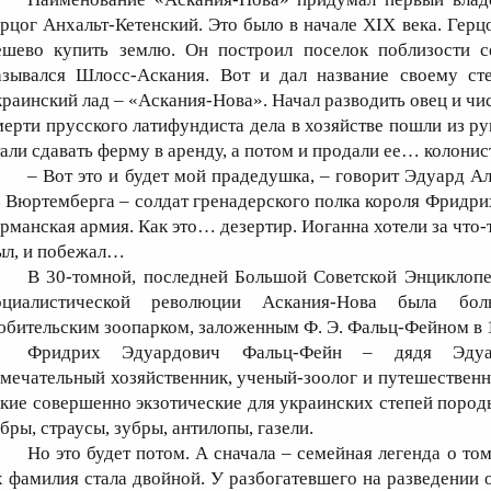
ерцог Анхальт-Кетенский. Это было в начале XIX века. Гер
ешево купить землю. Он построил поселок поблизости с
азывался Шлосс-Аскания. Вот и дал название своему ст
краинский лад – «Аскания-Нова». Начал разводить овец и чи
мерти прусского латифундиста дела в хозяйстве пошли из ру
тали сдавать ферму в аренду, а потом и продали ее… колонис
– Вот это и будет мой прадедушка, – говорит Эдуард А
з Вюртемберга – солдат гренадерского полка короля Фридри
ерманская армия. Как это… дезертир. Иоганна хотели за что-
ыл, и побежал…
В 30-томной, последней Большой Советской Энциклопе
оциалистической революции Аскания-Нова была бо
юбительским зоопарком, заложенным Ф. Э. Фальц-Фейном в 1
Фридрих Эдуардович Фальц-Фейн – дядя Эдуард
амечательный хозяйственник, ученый-зоолог и путешественн
акие совершенно экзотические для украинских степей пород
ебры, страусы, зубры, антилопы, газели.
Но это будет потом. А сначала – семейная легенда о то
х фамилия стала двойной. У разбогатевшего на разведении 