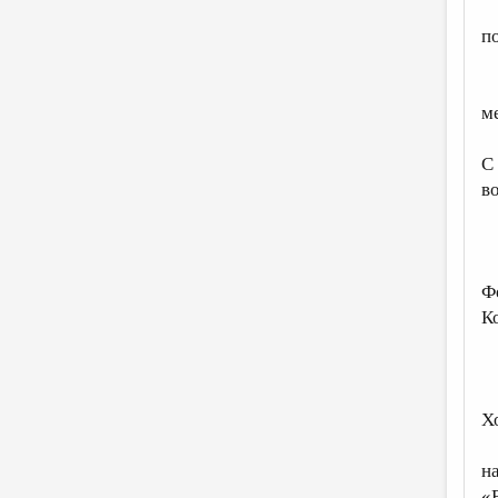
п
м
С
в
Ф
К
Х
н
«