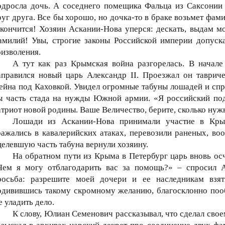
одросла дочь. А соседнего помещика Фальца из Саксонии
руг друга. Все бы хорошо, но дочка-то в браке возьмет фам
акончится! Хозяин Аскании-Нова уперся: дескать, выдам м
амилий! Увы, строгие законы Российской империи допуск
оизволения.
А тут как раз Крымская война разгорелась. В начале
аправился новый царь Александр II. Проезжал он тавриче
ейна под Каховкой. Увидел огромные табуны лошадей и спро
ы часть стада на нужды Южной армии. «Я российский подд
атриот новой родины. Ваше Величество, берите, сколько нуж
Лошади из Аскании-Нова принимали участие в Кры
ражались в кавалерийских атаках, перевозили раненых, во
целевшую часть табуна вернули хозяину.
На обратном пути из Крыма в Петербург царь вновь ос
Чем я могу отблагодарить вас за помощь?» – спросил А
росьба: разрешите моей дочери и ее наследникам взя
одивившись такому скромному желанию, благосклонно пооб
е уладить дело.
К слову, Юлиан Семенович рассказывал, что сделал сво