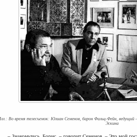
Во время телесъемок: Юлиан Семенов, барон Фальц-Фейн, ведущий –
Эскина
– Знакомьтесь, Борис, – говорит Семенов, – Это мой го