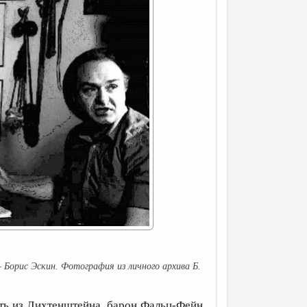
 Борис Эскин. Фотография из личного архива Б.
сть из Лихтенштейна, барон Фальц-Фейн.