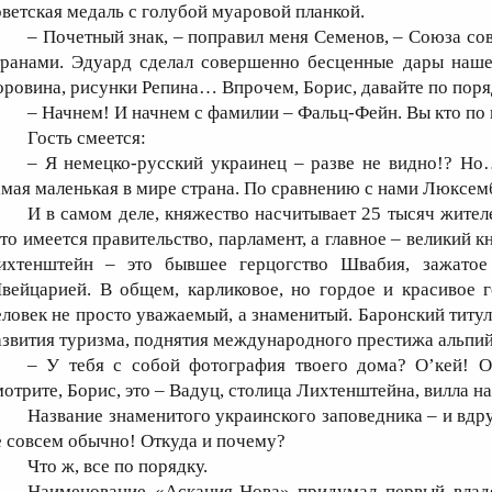
оветская медаль с голубой муаровой планкой.
– Почетный знак, – поправил меня Семенов, – Союза с
транами. Эдуард сделал совершенно бесценные дары нашей
оровина, рисунки Репина… Впрочем, Борис, давайте по поря
– Начнем! И начнем с фамилии – Фальц-Фейн. Вы кто по
Гость смеется:
– Я немецко-русский украинец – разве не видно!? Но
амая маленькая в мире страна. По сравнению с нами Люксем
И в самом деле, княжество насчитывает 25 тысяч жителе
ато имеется правительство, парламент, а главное – великий
ихтенштейн – это бывшее герцогство Швабия, зажато
вейцарией. В общем, карликовое, но гордое и красивое г
еловек не просто уважаемый, а знаменитый. Баронский титул
азвития туризма, поднятия международного престижа альпий
– У тебя с собой фотография твоего дома? О’кей! О
мотрите, Борис, это – Вадуц, столица Лихтенштейна, вилла 
Название знаменитого украинского заповедника – и вдру
е совсем обычно! Откуда и почему?
Что ж, все по порядку.
Наименование «Аскания-Нова» придумал первый влад