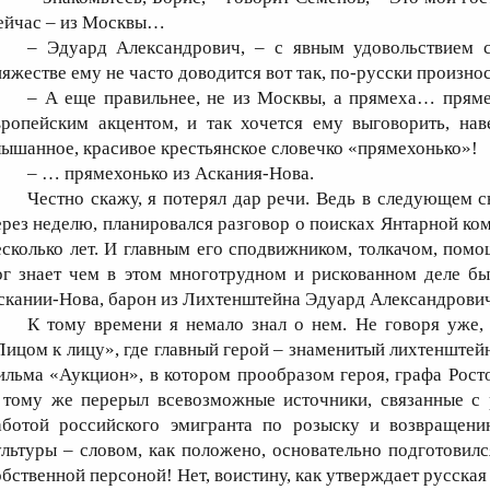
ейчас – из Москвы…
– Эдуард Александрович, – с явным удовольствием с
няжестве ему не часто доводится вот так, по-русски произнос
– А еще правильнее, не из Москвы, а прямеха… прям
вропейским акцентом, и так хочется ему выговорить, на
лышанное, красивое крестьянское словечко «прямехонько»!
– … прямехонько из Аскания-Нова.
Честно скажу, я потерял дар речи. Ведь в следующем 
ерез неделю, планировался разговор о поисках Янтарной ко
есколько лет. И главным его сподвижником, толкачом, пом
ог знает чем в этом многотрудном и рискованном деле бы
скании-Нова, барон из Лихтенштейна Эдуард Александрови
К тому времени я немало знал о нем. Не говоря уже,
Лицом к лицу», где главный герой – знаменитый лихтенштей
ильма «Аукцион», в котором прообразом героя, графа Рост
 тому же перерыл всевозможные источники, связанные с 
аботой российского эмигранта по розыску и возвращени
ультуры – словом, как положено, основательно подготовился
обственной персоной! Нет, воистину, как утверждает русская 