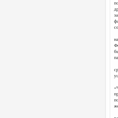
п
д
з
ф
с
н
Ф
б
п
с
у
«
п
п
ж