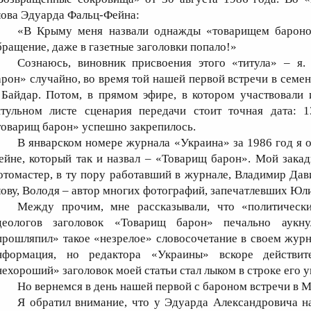
лова Эдуарда Фальц-Фейна:
«В Крыму меня назвали однажды «товарищем бароном
бращение, даже в газетные заголовки попало!»
Сознаюсь, виновник присвоения этого «титула» – я.
арон» случайно, во время той нашей первой встречи в семе
 Байдар. Потом, в прямом эфире, в котором участвовали
итульном листе сценария передачи стоит точная дата: 1
товарищ барон» успешно закрепилось.
В январском номере журнала «Украина» за 1986 год я 
ейне, который так и назвал – «Товарищ барон». Мой зака
отомастер, в ту пору работавший в журнале, Владимир Дави
лову, Володя – автор многих фотографий, запечатлевших Юл
Между прочим, мне рассказывали, что «политическ
деологов заголовок «Товарищ барон» печально аукну
прошляпил» такое «незрелое» словосочетание в своем журна
нформация, но редактора «Украины» вскоре действит
нехороший» заголовок моей статьи стал лыком в строке его у
Но вернемся в день нашей первой с бароном встречи в М
Я обратил внимание, что у Эдуарда Александровича н