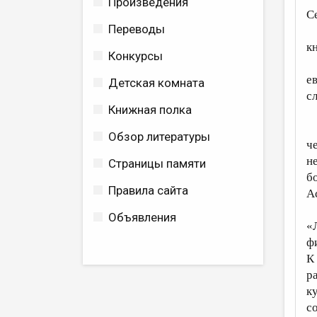
Произведения
С
Переводы
к
Конкурсы
е
Детская комната
с
Книжная полка
Обзор литературы
ч
н
Страницы памяти
б
Правила сайта
А
Объявления
«
ф
К
р
к
с