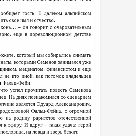
ообщает гость. В далеком альпийском
ить свое имя и отчество.
ехонь… – он говорит с очаровательным
верно, еще в дореволюционном детстве
сюжете, который мы собирались снимать
мнаты, которыми Семенов занимался уже
ощником, меценатом, финансистом и еще
л не кто иной, как потомок владельцев
ч Фальц-Фейн!
 что успел прочитать повесть Семенова
нец. На днях познакомился со сценарием
опчина является Эдуард Александрович.
родословной Фальц-Фейна, с огромной
ю на родину раритетов отечественной
 к эфиру. И вдруг – такая удача: герой
пословица, на ловца и зверь бежит.