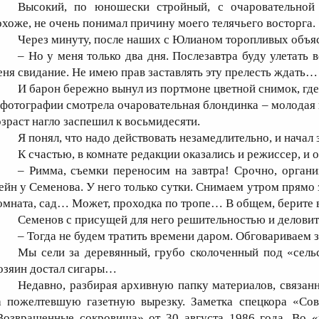
Высокий, по юношески стройный, с очаровательной 
охоже, не очень понимал причину моего телячьего восторга.
Через минуту, после наших с Юлианом торопливых объяс
– Но у меня только два дня. Послезавтра буду улетать 
еня свидание. Не имею прав заставлять эту прелесть ждать…
И барон бережно вынул из портмоне цветной снимок, где
 фотографии смотрела очаровательная блондинка – молодая
озраст нагло заспешил к восьмидесяти.
Я понял, что надо действовать незамедлительно, и начал 
К счастью, в комнате редакции оказались и режиссер, и 
– Римма, съемки переносим на завтра! Срочно, орган
ейн у Семенова. У него только сутки. Снимаем утром прямо 
омната, сад… Может, проходка по тропе… В общем, берите 
Семенов с присущей для него решительностью и делови
– Тогда не будем тратить времени даром. Обговариваем
Мы сели за деревянный, грубо сколоченный под «сельск
озяин достал сигары…
Недавно, разбирая архивную папку материалов, связа
а пожелтевшую газетную вырезку. Заметка спецкора «Сов
Возвращенные сокровища» от 30 августа 1986 года. Во 