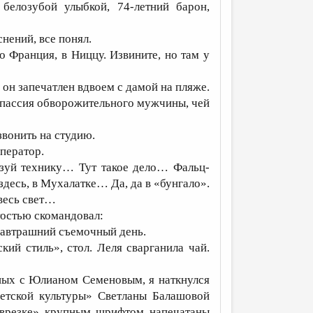
белозубой улыбкой, 74-летний барон,
нений, все понял.
во Франция, в Ниццу. Извините, но там у
 он запечатлен вдвоем с дамой на пляже.
 пассия обворожительного мужчины, чей
звонить на студию.
оператор.
изуй технику… Тут такое дело… Фальц-
здесь, в Мухалатке… Да, да в «бунгало».
весь свет…
тостью скомандовал:
 завтрашний съемочный день.
ий стиль», стол. Леля сварганила чай.
нных с Юлианом Семеновым, я наткнулся
етской культуры» Светланы Балашовой
«врезке» крупным шрифтом напечатаны