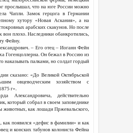
цог прослышал, что на юге России можно
ела Чапли. Замок герцога в Германии
епному хутору «Новая Аскания», а на
стокровных арабских скакунов. Но после
к вон плохо. Наследники обанкротились,
ту Фейну.
лександрович. – Его отец – Иоганн Фейн
ха Гогенцоллерна. Он бежал в Россию из
то наказывать палками, но солдат гордый
дии сказано: «До Великой Октябрьской
льшим овцеводческим хозяйством с
875 г».
а Александровича, действительно
ик, который собрал в своем заповеднике
ы животных, как лошади Пржевальского,
м, как появился «дефис в фамилии» и как
овец и конских табунов колониста Фейна