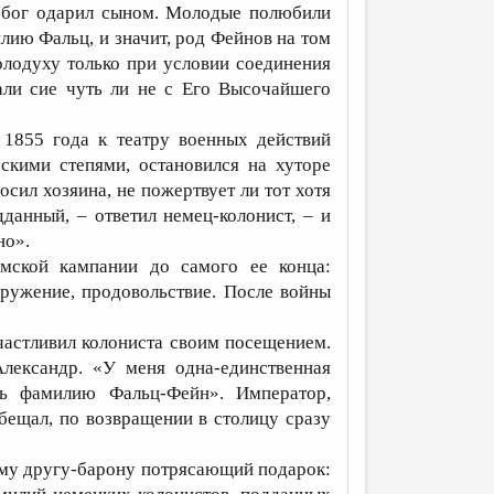
 бог одарил сыном. Молодые полюбили
илию Фальц, и значит, род Фейнов на том
олодуху только при условии соединения
али сие чуть ли не с Его Высочайшего
 1855 года к театру военных действий
скими степями, остановился на хуторе
сил хозяина, не пожертвует ли тот хотя
анный, – ответил немец-колонист, – и
но».
мской кампании до самого ее конца:
оружение, продовольствие. После войны
частливил колониста своим посещением.
лександр. «У меня одна-единственная
ть фамилию Фальц-Фейн». Император,
ещал, по возвращении в столицу сразу
ему другу-барону потрясающий подарок: