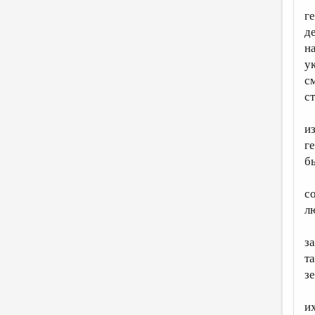
г
д
н
у
с
с
и
г
б
с
л
з
т
з
и