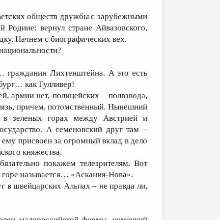
оветских обществ дружбы с зарубежными
 Родине: вернул стране Айвазовского,
дку. Начнем с биографических вех.
 национальности?
… гражданин Лихтенштейна. А это есть
бург… как Гулливер!
й, армии нет, полицейских – полвзвода,
 князь, причем, потомственный. Нынешний
е в зеленых горах между Австрией и
осударство. А семеновский друг там –
 ему присвоен за огромный вклад в дело
ского княжества.
бязательно покажем телезрителям. Вот
на горе называется… «Аскания-Нова».
г в швейцарских Альпах – не правда ли,
елец малороссийской фермы, немецкий