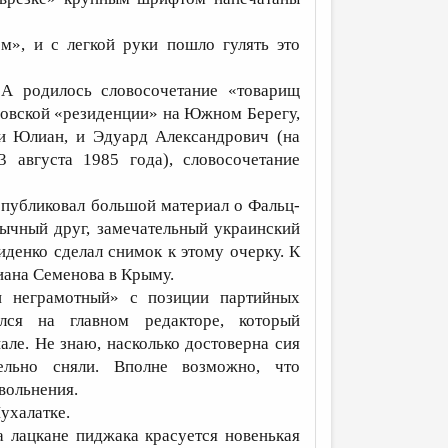
», и с легкой руки пошло гулять это
 А родилось словосочетание «товарищ
новской «резиденции» на Южном Берегу,
 и Юлиан, и Эдуард Александрович (на
3 августа 1985 года), словосочетание
опубликовал большой материал о Фальц-
дычный друг, замечательный украинский
денко сделал снимок к этому очерку. К
иана Семенова в Крыму.
и неграмотный» с позиции партийных
лся на главном редакторе, который
ле. Не знаю, насколько достоверна сия
ельно сняли. Вполне возможно, что
вольнения.
ухалатке.
а лацкане пиджака красуется новенькая