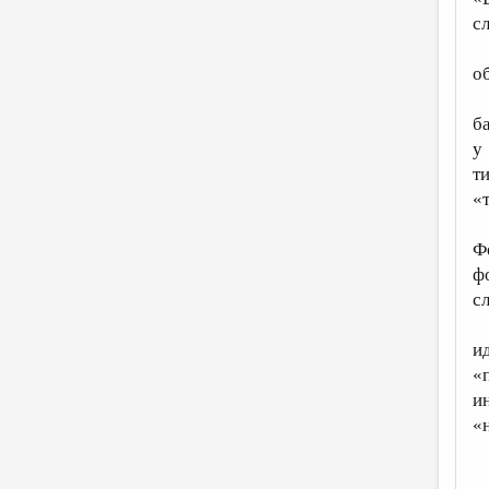
с
о
б
у
т
«
Ф
ф
с
и
«
и
«