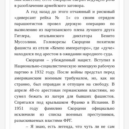
в разоблачении армейского заговора.
А год назад до этого отчаянный и рисковый
«диверсант рейха № 1» со своим отрядом
парашютистов провел дерзкую операцию по
вызволению из партизанского плена лучшего друга
Гитлера, итальянского диктатора Бенито
Муссолини. Головорезы Скорцени похитили
фашиста из отеля «Кемпо императоро», где «дуче»
находился под арестом в ожидании народного суда.
Скорцени – убежденный нацист. Вступил в
Национально-социалистическую немецкую рабочую
партию в 1932 году. После войны предстал перед
американским военным трибуналом, но, как ни
странно, был оправдан и отпущен на свободу. В
апреле 48-го арестован германскими властями, но
сумел бежать из лагеря для бывших фашистов.
Спрятался под крылышком Франко в Испании. В
1951 году фамилию Скорцени официально
исключили из списка военных преступников,
разыскиваемых властями ФРГ.
– Я знаю, есть легенда, что чуть ли не сам