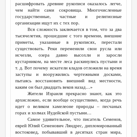
расшифровать древние рукописи оказалось легче,
чем найти сами сокровища. Многочисленные
государственные, частные и религиозные
организации ищут их с тех пор.
Вся сложность заключается в том, что за два
тысячелетия, прошедшие с того времени, внешние
приметы, указанные в рукописях, перестали
существовать. Реки переменили свои русла или
исчезли, озера давно высохли и заросли
кустарником, на месте леса раскинулись пустыни и
т. д. Вот почему искатели кладов отложили на время
заступы и вооружились чертежными досками,
пытаясь восстановить внешний вид местности,
каким он был двадцать веков назад…»
Жители Израиля прекрасно знают, как это
архисложно, если вообще осуществимо, когда речь
идет о великом хамелеоне природы – песчаных
горах и холмах Иудейской пустыни…
Самое удивительное, что писатель Семенов,
еврей Юлий Семенович Ляндрес, дипломированный
востоковед, побывавший в десятках стран мира,