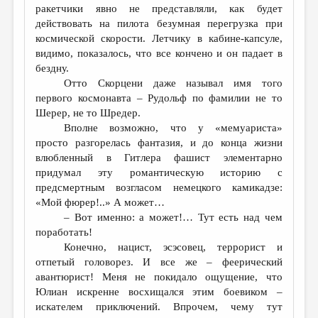
ракетчики явно не представляли, как будет
действовать на пилота безумная перегрузка при
космической скорости. Летчику в кабине-капсуле,
видимо, показалось, что все кончено и он падает в
бездну.
Отто Скорцени даже называл имя того
первого космонавта – Рудольф по фамилии не то
Шерер, не то Шредер.
Вполне возможно, что у «мемуариста»
просто разгорелась фантазия, и до конца жизни
влюбленный в Гитлера фашист элементарно
придумал эту романтическую историю с
предсмертным возгласом немецкого камикадзе:
«Мой фюрер!..» А может…
– Вот именно: а может!… Тут есть над чем
поработать!
Конечно, нацист, эсэсовец, террорист и
отпетый головорез. И все же – феерический
авантюрист! Меня не покидало ощущение, что
Юлиан искренне восхищался этим боевиком –
искателем приключений. Впрочем, чему тут