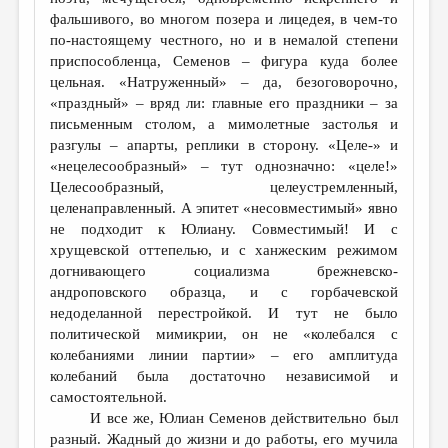
МАЛАЯ ПРОЗА
фальшивого, во многом позера и лицедея, в чем-то
ЭССЕИСТИКА
по-настоящему честного, но и в немалой степени
приспособленца, Семенов – фигура куда более
ЛИТЕРАТУРОВЕДЕНИЕ
цельная. «Натруженный» – да, безоговорочно,
«праздный» – вряд ли: главные его праздники – за
КУЛЬТУРОВЕДЕНИЕ
письменным столом, а мимолетные застолья и
ПУБЛИЦИСТИКА
разгулы – апарты, реплики в сторону. «Целе-» и
«нецелесообразный» – тут однозначно: «целе!»
РЕЦЕНЗИРОВАНИЕ
Целесообразный, целеустремленный,
целенаправленный. А эпитет «несовместимый» явно
ЦИКЛЫ ПУБЛИКАЦИЙ
не подходит к Юлиану. Совместимый! И с
ТРЕДИАКОВСКИЙ
хрущевской оттепелью, и с ханжеским режимом
догнивающего социализма брежневско-
МЕДИА
андроповского образца, и с горбачевской
недоделанной перестройкой. И тут не было
ВКОНТАКТЕ
политической мимикрии, он не «колебался с
колебаниями линии партии» – его амплитуда
колебаний была достаточно независимой и
самостоятельной.
И все же, Юлиан Семенов действительно был
разный. Жадный до жизни и до работы, его мучила