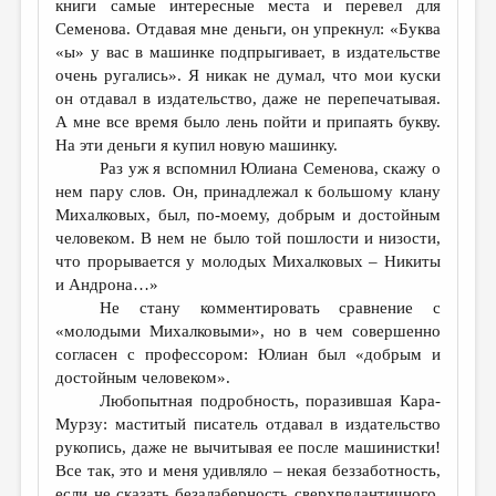
книги самые интересные места и перевел для
Семенова. Отдавая мне деньги, он упрекнул: «Буква
«ы» у вас в машинке подпрыгивает, в издательстве
очень ругались». Я никак не думал, что мои куски
он отдавал в издательство, даже не перепечатывая.
А мне все время было лень пойти и припаять букву.
На эти деньги я купил новую машинку.
Раз уж я вспомнил Юлиана Семенова, скажу о
нем пару слов. Он, принадлежал к большому клану
Михалковых, был, по-моему, добрым и достойным
человеком. В нем не было той пошлости и низости,
что прорывается у молодых Михалковых – Никиты
и Андрона…»
Не стану комментировать сравнение с
«молодыми Михалковыми», но в чем совершенно
согласен с профессором: Юлиан был «добрым и
достойным человеком».
Любопытная подробность, поразившая Кара-
Мурзу: маститый писатель отдавал в издательство
рукопись, даже не вычитывая ее после машинистки!
Все так, это и меня удивляло – некая беззаботность,
если не сказать безалаберность сверхпедантичного,