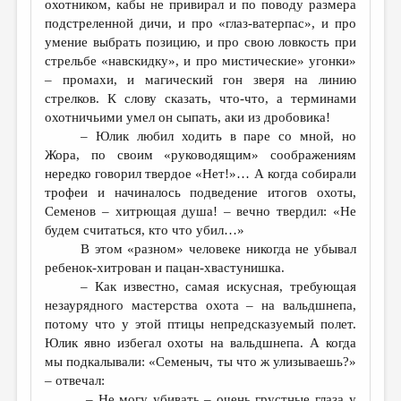
охотником, кабы не привирал и по поводу размера
подстреленной дичи, и про «глаз-ватерпас», и про
умение выбрать позицию, и про свою ловкость при
стрельбе «навскидку», и про мистические» угонки»
– промахи, и магический гон зверя на линию
стрелков. К слову сказать, что-что, а терминами
охотничьими умел он сыпать, аки из дробовика!
– Юлик любил ходить в паре со мной, но
Жора, по своим «руководящим» соображениям
нередко говорил твердое «Нет!»… А когда собирали
трофеи и начиналось подведение итогов охоты,
Семенов – хитрющая душа! – вечно твердил: «Не
будем считаться, кто что убил…»
В этом «разном» человеке никогда не убывал
ребенок-хитрован и пацан-хвастунишка.
– Как известно, самая искусная, требующая
незаурядного мастерства охота – на вальдшнепа,
потому что у этой птицы непредсказуемый полет.
Юлик явно избегал охоты на вальдшнепа. А когда
мы подкалывали: «Семеныч, ты что ж улизываешь?»
– отвечал:
– Не могу убивать – очень грустные глаза у