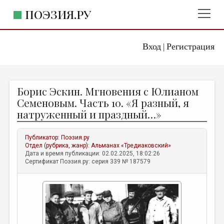
ПОЭЗИЯ.РУ
Вход
Регистрация
ГЛАВНОЕ МЕНЮ
|
ПОЭЗИЯ.РУ
ИЗДАТЕЛЬСТВО
Борис Эскин. Мгновения с Юлианом
ЖАНРЫ
Семеновым. Часть 10. «Я разный, я
натруженный и праздный…»
АВТОРЫ
КОММЕНТАРИИ
Публикатор:
Поэзия.ру
Отдел (рубрика, жанр):
Альманах «Тредиаковский»
ЛИТСАЛОН
Дата и время публикации: 02.02.2025, 18:02:26
Сертификат Поэзия.ру: серия 339 № 187579
НОВОСТИ
ПРАВИЛА САЙТА
ОТДЕЛЫ И РУБРИКИ
ИЗБРАННОЕ