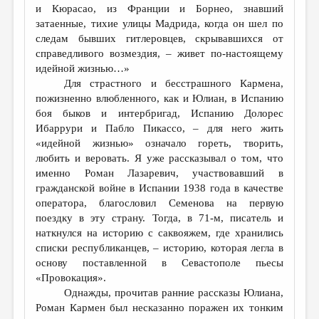
и Кюрасао, из Франции и Борнео, знавший
затаенные, тихие улицы Мадрида, когда он шел по
следам бывших гитлеровцев, скрывавшихся от
справедливого возмездия, – живет по-настоящему
идейной жизнью…»
Для страстного и бесстрашного Кармена,
пожизненно влюбленного, как и Юлиан, в Испанию
боя быков и интербригад, Испанию Долорес
Ибаррури и Пабло Пикассо, – для него жить
«идейной жизнью» означало гореть, творить,
любить и веровать. Я уже рассказывал о том, что
именно Роман Лазаревич, участвовавший в
гражданской войне в Испании 1938 года в качестве
оператора, благословил Семенова на первую
поездку в эту страну. Тогда, в 71-м, писатель и
наткнулся на историю с саквояжем, где хранились
списки республиканцев, – историю, которая легла в
основу поставленной в Севастополе пьесы
«Провокация».
Однажды, прочитав ранние рассказы Юлиана,
Роман Кармен был несказанно поражен их тонким