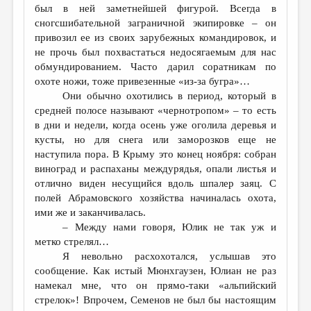
был в ней заметнейшей фигурой. Всегда в
сногсшибательной заграничной экипировке – он
привозил ее из своих зарубежных командировок, и
не прочь был похвастаться недосягаемым для нас
обмундированием. Часто дарил соратникам по
охоте ножи, тоже привезенные «из-за бугра»…
Они обычно охотились в период, который в
средней полосе называют «чернотропом» – то есть
в дни и недели, когда осень уже оголила деревья и
кусты, но для снега или заморозков еще не
наступила пора. В Крыму это конец ноября: собран
виноград и распаханы междурядья, опали листья и
отлично виден несущийся вдоль шпалер заяц. С
полей Абрамовского хозяйства начиналась охота,
ими же и заканчивалась.
– Между нами говоря, Юлик не так уж и
метко стрелял…
Я невольно расхохотался, услышав это
сообщение. Как истый Мюнхгаузен, Юлиан не раз
намекал мне, что он прямо-таки «альпийский
стрелок»! Впрочем, Семенов не был бы настоящим