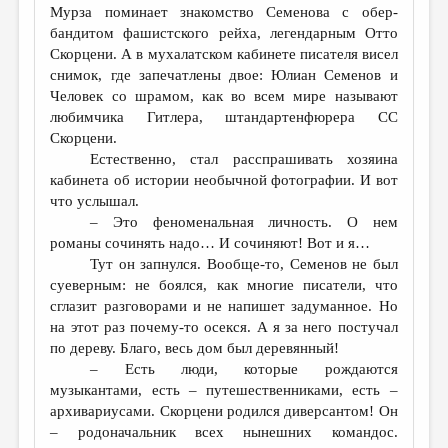
Мурза поминает знакомство Семенова с обер-
бандитом фашистского рейха, легендарным Отто
Скорцени. А в мухалатском кабинете писателя висел
снимок, где запечатлены двое: Юлиан Семенов и
Человек со шрамом, как во всем мире называют
любимчика Гитлера, штандартенфюрера СС
Скорцени.
Естественно, стал расспрашивать хозяина
кабинета об истории необычной фотографии. И вот
что услышал.
– Это феноменальная личность. О нем
романы сочинять надо… И сочиняют! Вот и я…
Тут он запнулся. Вообще-то, Семенов не был
суеверным: не боялся, как многие писатели, что
сглазит разговорами и не напишет задуманное. Но
на этот раз почему-то осекся. А я за него постучал
по дереву. Благо, весь дом был деревянный!
– Есть люди, которые рождаются
музыкантами, есть – путешественниками, есть –
архивариусами. Скорцени родился диверсантом! Он
– родоначальник всех нынешних командос.