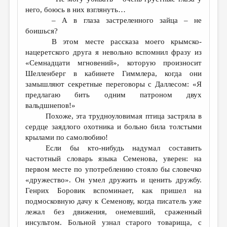
него, боюсь в них взглянуть…
– А в глаза застреленного зайца – не
боишься?
В этом месте рассказа моего крымско-
нацеретского друга я невольно вспомнил фразу из
«Семнадцати мгновений», которую произносит
Шелленберг в кабинете Гиммлера, когда они
замышляют секретные переговоры с Даллесом: «Я
предлагаю бить одним патроном двух
вальдшнепов!»
Похоже, эта трудноуловимая птица застряла в
сердце заядлого охотника и больно била толстыми
крылами по самолюбию!
Если бы кто-нибудь надумал составить
частотный словарь языка Семенова, уверен: на
первом месте по употреблению стояло бы словечко
«дружество». Он умел дружить и ценить дружбу.
Генрих Боровик вспоминает, как пришел на
подмосковную дачу к Семенову, когда писатель уже
лежал без движения, онемевший, сраженный
инсультом. Больной узнал старого товарища, с