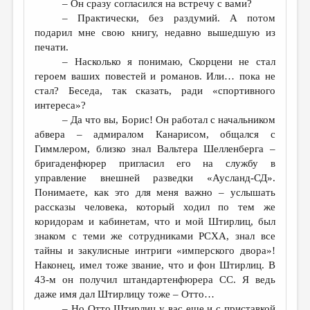
– Он сразу согласился на встречу с вами?
– Практически, без раздумий. А потом
подарил мне свою книгу, недавно вышедшую из
печати.
– Насколько я понимаю, Скорцени не стал
героем ваших повестей и романов. Или… пока не
стал? Беседа, так сказать, ради «спортивного
интереса»?
– Да что вы, Борис! Он работал с начальником
абвера – адмиралом Канарисом, общался с
Гиммлером, близко знал Вальтера Шелленберга –
бригаденфюрер пригласил его на службу в
управление внешней разведки «Аусланд-СД».
Понимаете, как это для меня важно – услышать
рассказы человека, который ходил по тем же
коридорам и кабинетам, что и мой Штирлиц, был
знаком с теми же сотрудниками РСХА, знал все
тайны и закулисные интриги «имперского двора»!
Наконец, имел тоже звание, что и фон Штирлиц. В
43-м он получил штандартенфюрера СС. Я ведь
даже имя дал Штирлицу тоже – Отто…
– Но Отто Штирлиц у вас еще и с приставкой