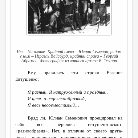
ДАЙДЖЕСТ
ПРОИЗВЕДЕНИЯ
ПЕРЕВОДЫ
КОНКУРСЫ
ДЕТСКАЯ КОМНАТА
На охоте. Крайний слева – Юлиан Семенов, рядом
с ним – Израэль Вайсбурд, крайний справа – Георгий
Абрамов. Фотография из личного архива Б. Эскина
КНИЖНАЯ ПОЛКА
Ему нравились эти строки Евгения
ОБЗОР ЛИТЕРАТУРЫ
Евтушенко:
СТРАНИЦЫ ПАМЯТИ
Я разный. Я натруженный и праздный,
ОБЪЯВЛЕНИЯ
Я целе- и нецелесообразный,
Я весь несовместимый…
КОЛОНКА РЕДАКТОРА
РЕДКОЛЛЕГИЯ
Вряд ли, Юлиан Семенович проецировал на
себя все переливы евтушенковского
ОТ РЕДАКЦИИ
«разнообразия». Нет, в отличие от своего друга-
поэта, мечущегося, одновременно искреннего и