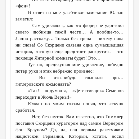
«фон»!
В ответ на мое улыбчивое замечание Юлиан
заметил:
– Сам удивляюсь, как это фюрер не удостоил
своего любимца такой чести… А вообще-то…
Ладно расскажу… Только без трепа – никому пока
ни слова! Со Скорцени связана одна сумасшедшая
история, которую еще предстоит раскрутить – это
похлеще Янтарной комнаты будет! Это…
Тут он, предвкушая мое удивление, победно
потер руки и этак небрежно произнес:
– Вы что-нибудь слышали про…
гитлеровского космонавта?
«Так! – подумал я, – «Детективщик» Семенов
переходит в Жюль Верны!»
Юлиан по моим глазам понял, что «скуп»
сработал.
– Нет, без шуток. Вам известно, что Гиммлер
поставил Скорцени куратором над самим Вернером
фон Брауном? Да, да, над первым ракетчиком
нацистской Германии. Который, кстати, носил