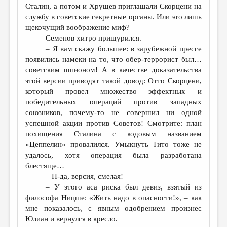
Сталин, а потом и Хрущев приглашали Скорцени на
службу в советские секретные органы. Или это лишь
щекочущий воображение миф?
Семенов хитро прищурился.
– Я вам скажу большее: в зарубежной прессе
появились намеки на то, что обер-террорист был…
советским шпионом! А в качестве доказательства
этой версии приводят такой довод: Отто Скорцени,
который провел множество эффектных и
победительных операций против западных
союзников, почему-то не совершил ни одной
успешной акции против Советов! Смотрите: план
похищения Сталина с кодовым названием
«Цеппелин» провалился. Умыкнуть Тито тоже не
удалось, хотя операция была разработана
блестяще…
– Н-да, версия, смелая!
– У этого аса риска был девиз, взятый из
философа Ницше: «Жить надо в опасности!», – как
мне показалось, с явным одобрением произнес
Юлиан и вернулся в кресло.