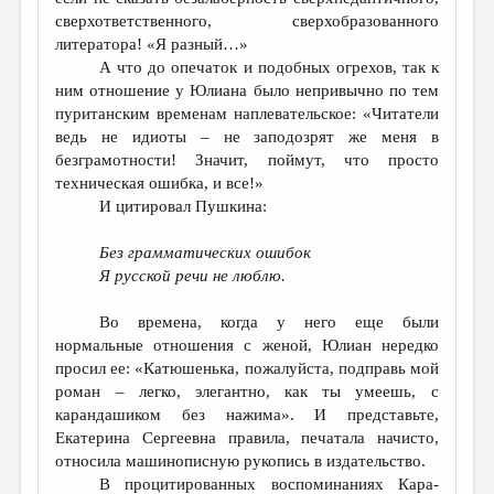
сверхответственного, сверхобразованного
литератора! «Я разный…»
А что до опечаток и подобных огрехов, так к
ним отношение у Юлиана было непривычно по тем
пуританским временам наплевательское: «Читатели
ведь не идиоты – не заподозрят же меня в
безграмотности! Значит, поймут, что просто
техническая ошибка, и все!»
И цитировал Пушкина:
Без грамматических ошибок
Я русской речи не люблю.
Во времена, когда у него еще были
нормальные отношения с женой, Юлиан нередко
просил ее: «Катюшенька, пожалуйста, подправь мой
роман – легко, элегантно, как ты умеешь, с
карандашиком без нажима». И представьте,
Екатерина Сергеевна правила, печатала начисто,
относила машинописную рукопись в издательство.
В процитированных воспоминаниях Кара-