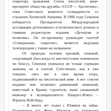
секретарь правления Союза писателей, вице-
президент общества дружбы «СССР — Аргентина»,
член Советского комитета солидарности со
странами Латинской Америки. В 1986 году Семенов
избирается Президентом Международной
ассоциации детективного и политического романа и
главным редактором издания «Детектив и
политика». Он по-прежнему руководит газетой
«Совершенно секретно», является ведущим
телепередачи с таким же названием.
От природы человек крепкий, сильный,
спортивный (был когда-то институтским чемпионом
по боксу), Семенов увлекался не только горными
лыжами, но и охотой. Собственно, как я уже
говорил, свел нас в свое время егерь,
подвизавшийся на писательской ниве. А вот совсем
недавно мне позвонил давнишний знакомый,
известный в Крыму строитель, ныне уважаемый
инженер в муниципалитете Нацерет-Илита –
Израиль Вайсбурд.
– Я много лет ходил с Юликом на зайца.
Познакомил нас Жора Абрамов, он руководил