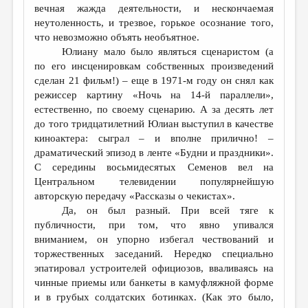
вечная жажда деятельности, и нескончаемая
неутоленность, и трезвое, горькое осознание того,
что невозможно объять необъятное.
Юлиану мало было являться сценаристом (а
по его инсценировкам собственных произведений
сделан 21 фильм!) – еще в 1971-м году он снял как
режиссер картину «Ночь на 14-й параллели»,
естественно, по своему сценарию. А за десять лет
до того тридцатилетний Юлиан выступил в качестве
киноактера: сыграл – и вполне прилично! –
драматический эпизод в ленте «Будни и праздники».
С середины восьмидесятых Семенов вел на
Центральном телевидении популярнейшую
авторскую передачу «Рассказы о чекистах».
Да, он был разный. При всей тяге к
публичности, при том, что явно упивался
вниманием, он упорно избегал чествований и
торжественных заседаний. Нередко специально
эпатировал устроителей официозов, вваливаясь на
чинные приемы или банкеты в камуфляжной форме
и в грубых солдатских ботинках. (Как это было,