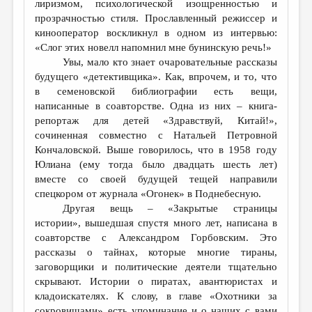
лиризмом, психологической изощренностью и
прозрачностью стиля. Прославленный режиссер и
кинооператор воскликнул в одном из интервью:
«Слог этих новелл напомнил мне бунинскую речь!»
Увы, мало кто знает очаровательные рассказы
будущего «детективщика». Как, впрочем, и то, что
в семеновской библиографии есть вещи,
написанные в соавторстве. Одна из них – книга-
репортаж для детей «Здравствуй, Китай!»,
сочиненная совместно с Натальей Петровной
Кончаловской. Выше говорилось, что в 1958 году
Юлиана (ему тогда было двадцать шесть лет)
вместе со своей будущей тещей направили
спецкором от журнала «Огонек» в Поднебесную.
Другая вещь – «Закрытые страницы
истории», вышедшая спустя много лет, написана в
соавторстве с Александром Горбовским. Это
рассказы о тайнах, которые многие тираны,
заговорщики и политические деятели тщательно
скрывают. Истории о пиратах, авантюристах и
кладоискателях. К слову, в главе «Охотники за
сокровищами» есть упоминание и о наших с вами