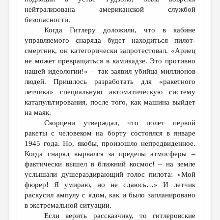
нейтрализована американской службой
безопасности.
Когда Гитлеру доложили, что в кабине
управляемого снаряда будет находиться пилот-
смертник, он категорически запротестовал. «Ариец
не может превращаться в камикадзе. Это противно
нашей идеологии!» – так заявил убийца миллионов
людей. Пришлось разработать для «ракетного
летчика» специальную автоматическую систему
катапультирования, после того, как машина выйдет
на маяк.
Скорцени утверждал, что полет первой
ракеты с человеком на борту состоялся в январе
1945 года. Но, якобы, произошло непредвиденное.
Когда снаряд вырвался за пределы атмосферы –
фактически вышел в ближний космос! – на земле
услышали душераздирающий голос пилота: «Мой
фюрер! Я умираю, но не сдаюсь…» И летчик
раскусил ампулу с ядом, как и было запланировано
в экстремальной ситуации.
Если верить рассказчику, то гитлеровские