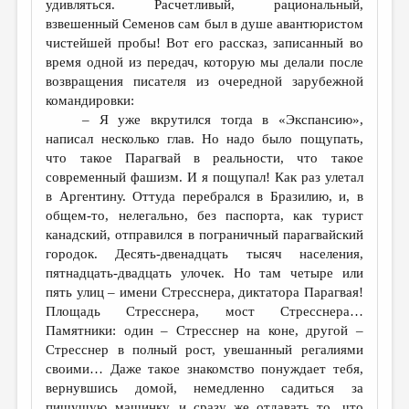
удивляться. Расчетливый, рациональный,
взвешенный Семенов сам был в душе авантюристом
чистейшей пробы! Вот его рассказ, записанный во
время одной из передач, которую мы делали после
возвращения писателя из очередной зарубежной
командировки:
– Я уже вкрутился тогда в «Экспансию»,
написал несколько глав. Но надо было пощупать,
что такое Парагвай в реальности, что такое
современный фашизм. И я пощупал! Как раз улетал
в Аргентину. Оттуда перебрался в Бразилию, и, в
общем-то, нелегально, без паспорта, как турист
канадский, отправился в пограничный парагвайский
городок. Десять-двенадцать тысяч населения,
пятнадцать-двадцать улочек. Но там четыре или
пять улиц – имени Стресснера, диктатора Парагвая!
Площадь Стресснера, мост Стресснера…
Памятники: один – Стресснер на коне, другой –
Стресснер в полный рост, увешанный регалиями
своими… Даже такое знакомство понуждает тебя,
вернувшись домой, немедленно садиться за
пишущую машинку, и сразу же отдавать то, что