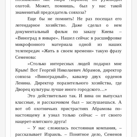
охотой. Может, помнишь, был у нас такой
знаменитый председатель совхоза?
Еще бы не помнить! Не раз посещал его
легендарное хозяйство. Даже сделал о нем
документальный фильм по заказу Киева –
«Виноград в январе». Нашел сейчас в расшифровке
микрофонного материала одной из наших
телепередач «Жить в своем времени» такую фразу
Семенова:
«Столько интересных людей подарил мне
Крым! Вот Георгий Николаевич Абрамов, директор
совхоза «Виноградный», кавалер двух орденов
Ленина. Директор поразительного хозяйства, где
Дворец культуры лучше иного городского…»
Это действительно так. И вина он выпускал
классные, и рассказчиком был – заслушаешься. А
вот об охотничьих пристрастиях Абрамова по-
настоящему я узнал только сейчас – от своего
нацерет-илитского друга!
– У нас сложилась постоянная компания, –
рассказывает Израиль. – Понятное дело, Семенов