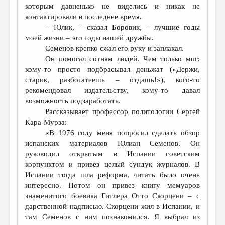
которым давненько не виделись и никак не
контактировали в последнее время.
– Юлик, – сказал Боровик, – лучшие годы
моей жизни – это годы нашей дружбы.
Семенов крепко сжал его руку и заплакал.
Он помогал сотням людей. Чем только мог:
кому-то просто подбрасывал деньжат («Держи,
старик, разбогатеешь – отдашь!»), кого-то
рекомендовал издательству, кому-то давал
возможность подзаработать.
Рассказывает профессор политологии Сергей
Кара-Мурза:
«В 1976 году меня попросил сделать обзор
испанских материалов Юлиан Семенов. Он
руководил открытым в Испании советским
корпунктом и привез целый сундук журналов. В
Испании тогда шла реформа, читать было очень
интересно. Потом он привез книгу мемуаров
знаменитого боевика Гитлера Отто Скорцени – с
дарственной надписью. Скорцени жил в Испании, и
там Семенов с ним познакомился. Я выбрал из