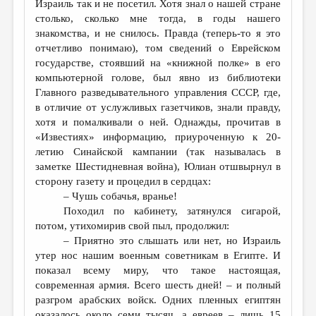
Израиль так и не посетил. Хотя знал о нашей стране
столько, сколько мне тогда, в годы нашего
знакомства, и не снилось. Правда (теперь-то я это
отчетливо понимаю), том сведений о Еврейском
государстве, стоявший на «книжной полке» в его
компьютерной голове, был явно из библиотеки
Главного разведывательного управления СССР, где,
в отличие от услужливых газетчиков, знали правду,
хотя и помалкивали о ней. Однажды, прочитав в
«Известиях» информацию, приуроченную к 20-
летию Синайской кампании (так называлась в
заметке Шестидневная война), Юлиан отшвырнул в
сторону газету и процедил в сердцах:
– Чушь собачья, вранье!
Походил по кабинету, затянулся сигарой,
потом, утихомирив свой пыл, продолжил:
– Приятно это слышать или нет, но Израиль
утер нос нашим военным советникам в Египте. И
показал всему миру, что такое настоящая,
современная армия. Всего шесть дней! – и полный
разгром арабских войск. Одних пленных египтян
оказалось около семи тысяч, а евреев – лишь 15