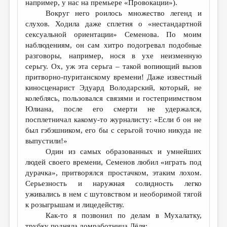
например, у нас на премьере «Провокации»).
Вокруг него роилось множество легенд и
слухов. Ходила даже сплетня о «нестандартной
сексуальной ориентации» Семенова. По моим
наблюдениям, он сам хитро подогревал подобные
разговоры, например, нося в ухе неизменную
серьгу. Ох, уж эта серьга – такой вопиющий вызов
притворно-пуританскому времени! Даже известный
киносценарист Эдуард Володарский, который, не
колеблясь, пользовался связями и гостеприимством
Юлиана, после его смерти не удержался,
посплетничал какому-то журналисту: «Если б он не
был гэбэшником, его бы с серьгой точно никуда не
выпустили!»
Один из самых образованных и умнейших
людей своего времени, Семенов любил «играть под
дурачка», притворялся простачком, этаким лохом.
Серьезность и наружная солидность легко
уживались в нем с шутовством и необоримой тягой
к розыгрышам и лицедейству.
Как-то я позвонил по делам в Мухалатку,
трубку подняла домработница Лёля: