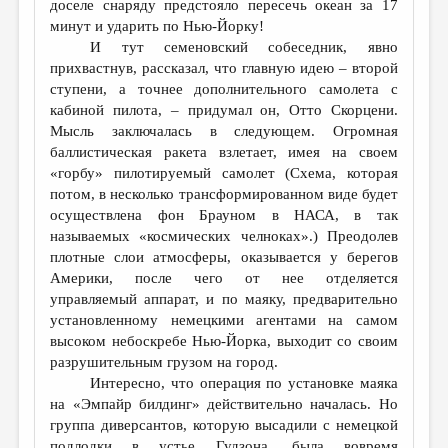
доселе снаряду предстояло пересечь океан за 17
минут и ударить по Нью-Йорку!
И тут семеновский собеседник, явно
прихвастнув, рассказал, что главную идею – второй
ступени, а точнее дополнительного самолета с
кабиной пилота, – придумал он, Отто Скорцени.
Мысль заключалась в следующем. Огромная
баллистическая ракета взлетает, имея на своем
«горбу» пилотируемый самолет (Схема, которая
потом, в несколько трансформированном виде будет
осуществлена фон Брауном в НАСА, в так
называемых «космических челноках».) Преодолев
плотные слои атмосферы, оказывается у берегов
Америки, после чего от нее отделяется
управляемый аппарат, и по маяку, предварительно
установленному немецкими агентами на самом
высоком небоскребе Нью-Йорка, выходит со своим
разрушительным грузом на город.
Интересно, что операция по установке маяка
на «Эмпайр билдинг» действительно началась. Но
группа диверсантов, которую высадили с немецкой
подлодки в устье Гудзона, была вовремя