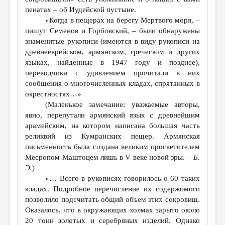
пенатах – об Иудейской пустыне.
«Когда в пещерах на берегу Мертвого моря, –
пишут Семенов и Горбовский, – были обнаружены
знаменитые рукописи (имеются в виду рукописи на
древнееврейском, армянском, греческом и других
языках, найденные в 1947 году и позднее),
переводчики с удивлением прочитали в них
сообщения о многочисленных кладах, спрятанных в
окрестностях…»
(Маленькое замечание: уважаемые авторы,
явно, перепутали армянский язык с древнейшим
арамейским, на котором написана большая часть
реликвий из Кумранских пещер. Армянская
письменность была создана великим просветителем
Месропом Маштоцем лишь в V веке новой эры. –
Б.
Э.
)
«… Всего в рукописях говорилось о 60 таких
кладах. Подробное перечисление их содержимого
позволило подсчитать общий объем этих сокровищ.
Оказалось, что в окружающих холмах зарыто около
20 тонн золотых и серебряных изделий. Однако