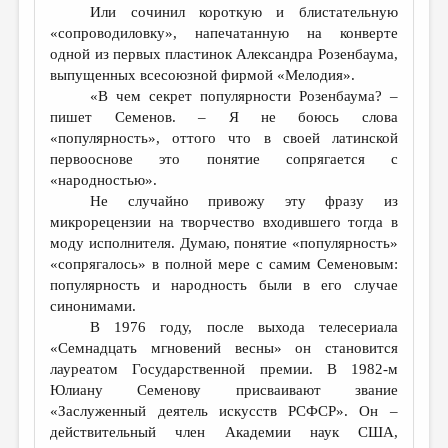
Или сочинил короткую и блистательную
«сопроводиловку», напечатанную на конверте
одной из первых пластинок Александра Розенбаума,
выпущенных всесоюзной фирмой «Мелодия».
«В чем секрет популярности Розенбаума? –
пишет Семенов. – Я не боюсь слова
«популярность», оттого что в своей латинской
первооснове это понятие сопрягается с
«народностью».
Не случайно привожу эту фразу из
микрорецензии на творчество входившего тогда в
моду исполнителя. Думаю, понятие «популярность»
«сопрягалось» в полной мере с самим Семеновым:
популярность и народность были в его случае
синонимами.
В 1976 году, после выхода телесериала
«Семнадцать мгновений весны» он становится
лауреатом Государственной премии. В 1982-м
Юлиану Семенову присваивают звание
«Заслуженный деятель искусств РСФСР». Он –
действительный член Академии наук США,