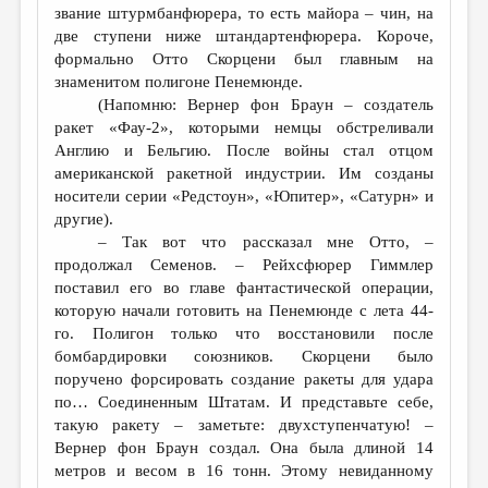
звание штурмбанфюрера, то есть майора – чин, на
две ступени ниже штандартенфюрера. Короче,
формально Отто Скорцени был главным на
знаменитом полигоне Пенемюнде.
(Напомню: Вернер фон Браун – создатель
ракет «Фау-2», которыми немцы обстреливали
Англию и Бельгию. После войны стал отцом
американской ракетной индустрии. Им созданы
носители серии «Редстоун», «Юпитер», «Сатурн» и
другие).
– Так вот что рассказал мне Отто, –
продолжал Семенов. – Рейхсфюрер Гиммлер
поставил его во главе фантастической операции,
которую начали готовить на Пенемюнде с лета 44-
го. Полигон только что восстановили после
бомбардировки союзников. Скорцени было
поручено форсировать создание ракеты для удара
по… Соединенным Штатам. И представьте себе,
такую ракету – заметьте: двухступенчатую! –
Вернер фон Браун создал. Она была длиной 14
метров и весом в 16 тонн. Этому невиданному