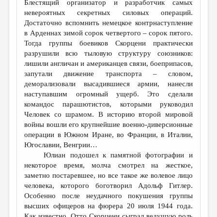
Блестящий организатор и разработчик самых
невероятных секретных силовых операций.
Достаточно вспомнить немецкое контрнаступление
в Арденнах зимой сорок четвертого – сорок пятого.
Тогда группы боевиков Скорцени практически
разрушили всю тыловую структуру союзников:
лишили англичан и американцев связи, боеприпасов,
запутали движение транспорта – словом,
деморализовали высадившиеся армии, нанесли
наступавшим огромный ущерб. Это сделали
командос парашютистов, которыми руководил
Человек со шрамом. В историю второй мировой
войны вошли его крупнейшие военно-диверсионные
операции в Южном Иране, во Франции, в Италии,
Югославии, Венгрии…
Юлиан подошел к памятной фотографии и
некоторое время, молча смотрел на жесткое,
заметно постаревшее, но все такое же волевое лицо
человека, которого боготворил Адольф Гитлер.
Особенно после неудачного покушения группы
высших офицеров на фюрера 20 июля 1944 года.
Как известно, Отто Скорцени сыграл ведущую роль