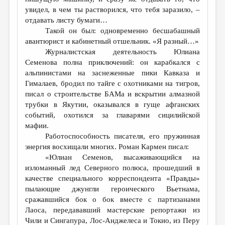
увидел, в чем ты растворился, что тебя заразило, –
отдавать листу бумаги…
Такой он был: одновременно бесшабашный
авантюрист и кабинетный отшельник. «Я разный…»
Журналистская деятельность Юлиана
Семенова полна приключений: он карабкался с
альпинистами на заснеженные пики Кавказа и
Гималаев, бродил по тайге с охотниками на тигров,
писал о строительстве БАМа и вскрытии алмазной
трубки в Якутии, оказывался в гуще афганских
событий, охотился за главарями сицилийской
мафии.
Работоспособность писателя, его пружинная
энергия восхищали многих. Роман Кармен писал:
«Юлиан Семенов, высаживающийся на
изломанный лед Северного полюса, прошедший в
качестве специального корреспондента «Правды»
пылающие джунгли героического Вьетнама,
сражавшийся бок о бок вместе с партизанами
Лаоса, передававший мастерские репортажи из
Чили и Сингапура, Лос-Анджелеса и Токио, из Перу