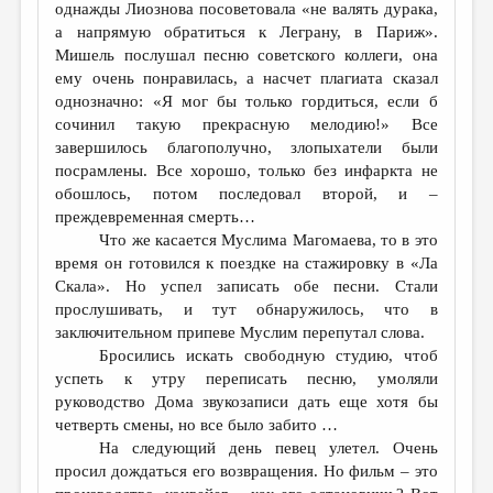
однажды Лиознова посоветовала «не валять дурака,
а напрямую обратиться к Леграну, в Париж».
Мишель послушал песню советского коллеги, она
ему очень понравилась, а насчет плагиата сказал
однозначно: «Я мог бы только гордиться, если б
сочинил такую прекрасную мелодию!» Все
завершилось благополучно, злопыхатели были
посрамлены. Все хорошо, только без инфаркта не
обошлось, потом последовал второй, и –
преждевременная смерть…
Что же касается Муслима Магомаева, то в это
время он готовился к поездке на стажировку в «Ла
Скала». Но успел записать обе песни. Стали
прослушивать, и тут обнаружилось, что в
заключительном припеве Муслим перепутал слова.
Бросились искать свободную студию, чтоб
успеть к утру переписать песню, умоляли
руководство Дома звукозаписи дать еще хотя бы
четверть смены, но все было забито …
На следующий день певец улетел. Очень
просил дождаться его возвращения. Но фильм – это