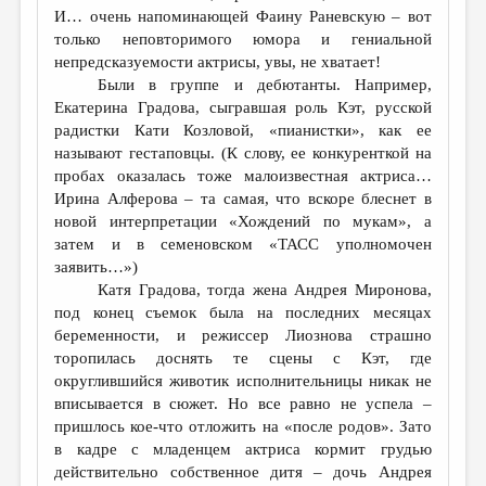
И… очень напоминающей Фаину Раневскую – вот
только неповторимого юмора и гениальной
непредсказуемости актрисы, увы, не хватает!
Были в группе и дебютанты. Например,
Екатерина Градова, сыгравшая роль Кэт, русской
радистки Кати Козловой, «пианистки», как ее
называют гестаповцы. (К слову, ее конкуренткой на
пробах оказалась тоже малоизвестная актриса…
Ирина Алферова – та самая, что вскоре блеснет в
новой интерпретации «Хождений по мукам», а
затем и в семеновском «ТАСС уполномочен
заявить…»)
Катя Градова, тогда жена Андрея Миронова,
под конец съемок была на последних месяцах
беременности, и режиссер Лиознова страшно
торопилась доснять те сцены с Кэт, где
округлившийся животик исполнительницы никак не
вписывается в сюжет. Но все равно не успела –
пришлось кое-что отложить на «после родов». Зато
в кадре с младенцем актриса кормит грудью
действительно собственное дитя – дочь Андрея