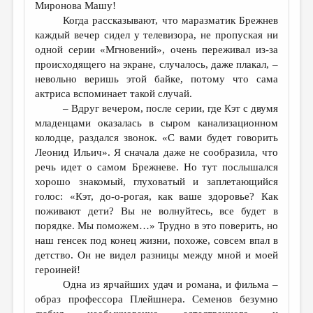
Миронова Машу!
Когда рассказывают, что маразматик Брежнев
каждый вечер сидел у телевизора, не пропуская ни
одной серии «Мгновений», очень переживал из-за
происходящего на экране, случалось, даже плакал, –
невольно веришь этой байке, потому что сама
актриса вспоминает такой случай.
– Вдруг вечером, после серии, где Кэт с двумя
младенцами оказалась в сыром канализационном
колодце, раздался звонок. «С вами будет говорить
Леонид Ильич». Я сначала даже не сообразила, что
речь идет о самом Брежневе. Но тут послышался
хорошо знакомый, глуховатый и заплетающийся
голос: «Кэт, до-о-рогая, как ваше здоровье? Как
поживают дети? Вы не волнуйтесь, все будет в
порядке. Мы поможем…» Трудно в это поверить, но
наш генсек под конец жизни, похоже, совсем впал в
детство. Он не видел разницы между мной и моей
героиней!
Одна из ярчайших удач и романа, и фильма –
образ профессора Плейшнера. Семенов безумно