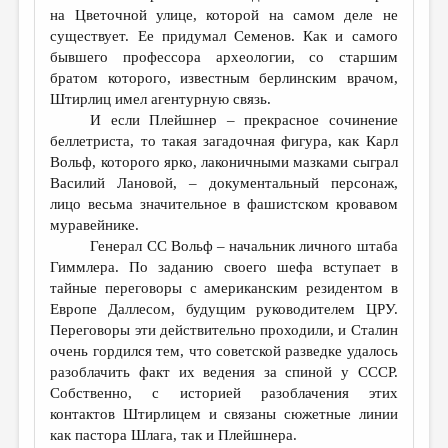
на Цветочной улице, которой на самом деле не
существует. Ее придумал Семенов. Как и самого
бывшего профессора археологии, со старшим
братом которого, известным берлинским врачом,
Штирлиц имел агентурную связь.
И если Плейшнер – прекрасное сочинение
беллетриста, то такая загадочная фигура, как Карл
Вольф, которого ярко, лаконичными мазками сыграл
Василий Лановой, – документальный персонаж,
лицо весьма значительное в фашистском кровавом
муравейнике.
Генерал СС Вольф – начальник личного штаба
Гиммлера. По заданию своего шефа вступает в
тайные переговоры с американским резидентом в
Европе Даллесом, будущим руководителем ЦРУ.
Переговоры эти действительно проходили, и Сталин
очень гордился тем, что советской разведке удалось
разоблачить факт их ведения за спиной у СССР.
Собственно, с историей разоблачения этих
контактов Штирлицем и связаны сюжетные линии
как пастора Шлага, так и Плейшнера.