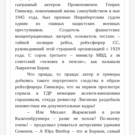
сыгранный актером Прокоповичем. Генрих
Гиммлер, покончивший жизнь самоубийством в мае
1945 года, был признан Нюрнбергским судом
одним из главных нацистских военных
преступников. Создатель фашистских
концентрационных лагерей, основатель гестапо –
тайной полиции рейха, рейхсфюрер СС,
руководивший этой страшной организацией с 1929
года. С сорок третьего – министр МВД, а ля
советский «человек в пенсне», как называли
Лаврентия Берия.
Что правда, то правда: актер и гримеры
добились такого портретного сходства в образе
рейхсфюрера Гиммлера, что на первом просмотре
сериала в ГДР немецкие коллеги-киношники
спрашивали, откуда режиссер Лиознова раздобыла
неизвестные им документальные кадры!
– Или Михаил Жарковский в роли
Кальтенбруннера – разве не похож? По-моему
очень! – продолжал упиваться актерскими удачами
Семенов. – А Юра Визбор – это ж Борман, самый