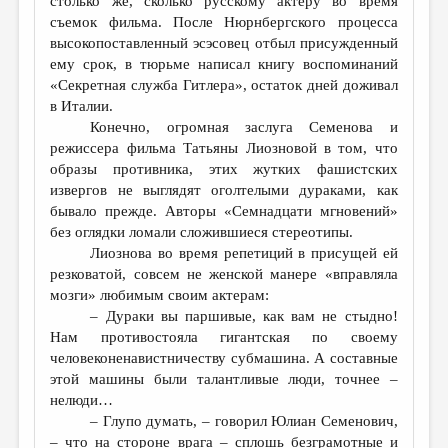
столько же, сколько русскому актеру во время
МАЛАЯ ПРОЗА
съемок фильма. После Нюрнбергского процесса
ЭССЕИСТИКА
высокопоставленный эсэсовец отбыл присужденный
ему срок, в тюрьме написал книгу воспоминаний
ЛИТЕРАТУРОВЕДЕНИЕ
«Секретная служба Гитлера», остаток дней доживал
в Италии.
КУЛЬТУРОВЕДЕНИЕ
Конечно, огромная заслуга Семенова и
ПУБЛИЦИСТИКА
режиссера фильма Татьяны Лиозновой в том, что
образы противника, этих жутких фашистских
РЕЦЕНЗИРОВАНИЕ
извергов не выглядят оголтелыми дураками, как
бывало прежде. Авторы «Семнадцати мгновений»
ЦИКЛЫ ПУБЛИКАЦИЙ
без оглядки ломали сложившиеся стереотипы.
ТРЕДИАКОВСКИЙ
Лиознова во время репетиций в присущей ей
резковатой, совсем не женской манере «вправляла
МЕДИА
мозги» любимым своим актерам:
– Дураки вы паршивые, как вам не стыдно!
ВКОНТАКТЕ
Нам противостояла гигантская по своему
человеконенавистничеству субмашина. А составные
этой машины были талантливые люди, точнее –
нелюди…
– Глупо думать, – говорил Юлиан Семенович,
– что на стороне врага – сплошь безграмотные и