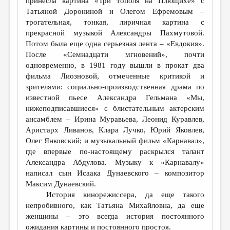
принесла картина «Три тополя на Плющихе» с
Татьяной Дорониной и Олегом Ефремовым –
трогательная, тонкая, лиричная картина с
прекрасной музыкой Александры Пахмутовой.
Потом была еще одна серьезная лента – «Евдокия».
После «Семнадцати мгновений», почти
одновременно, в 1981 году вышли в прокат два
фильма Лиозновой, отмеченные критикой и
зрителями: социально-производственная драма по
известной пьесе Александра Гельмана «Мы,
нижеподписавшиеся» с блистательным актерским
ансамблем
–
Ирина Муравьева, Леонид Куравлев,
Аристарх Ливанов, Клара Лучко, Юрий Яковлев,
Олег Янковский; и музыкальный фильм «Карнавал»,
где впервые по-настоящему раскрылся талант
Александра Абдулова. Музыку к «Карнавалу»
написал сын Исаака Дунаевского – композитор
Максим Дунаевский.
История кинорежиссера, да еще такого
непробивного, как Татьяна Михайловна, да еще
женщины – это всегда история постоянного
ожидания картины и постоянного простоя.