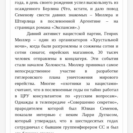
года, в день своего рождения успел выскользнуть из
осажденного Берлина (Что, кстати, и дало повод
Семенову свести давних знакомых – Мюллера и
Штирлица в послевоенной Аргентине – на
страницах романа «Экспансия».)
Давний активист нацистской партии, Генрих
Мюллер – один из организаторов «Хрустальной
ночи», когда были разгромлены и сожжены сотни и
сотни синагог, еврейских магазинов, 30 тысяч
человек отправлены в концлагеря. Эти события
стали началом Холокоста. Мюллер принимал самое
непосредственное участие в разработке
гитлеровского плана уничтожения мирового
еврейства. Многие «охотники за нацистами»
считают, что в послевоенные годы он тайно работал
в ЦРУ консультантом по «русским вопросам».
Однажды в телепередаче «Совершенно секретно»,
прародителем которой был Юлиан Семенов,
показали интервью с неким Ларри Дугласом,
который утверждал, что в шестидесятых годах
сотрудничал с бывшим группенфюрером СС и был