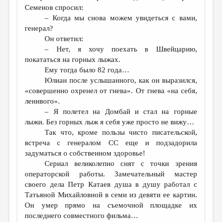
Семенов спросил:
– Когда мы снова можем увидеться с вами,
генерал?
Он ответил:
– Нет, я хочу поехать в Швейцарию,
покататься на горных лыжах.
Ему тогда было 82 года…
Юлиан после услышанного, как он выразился,
«совершенно охренел от гнева». От гнева «на себя,
ленивого».
– Я полетел на Домбай и стал на горные
лыжи. Без горных лыж я себя уже просто не вижу…
Так что, кроме пользы чисто писательской,
встреча с генералом СС еще и подзадорила
задуматься о собственном здоровье!
Сериал великолепно снят с точки зрения
операторской работы. Замечательный мастер
своего дела Петр Катаев душа в душу работал с
Татьяной Михайловной в семи из девяти ее картин.
Он умер прямо на съемочной площадке их
последнего совместного фильма…