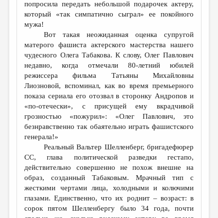
попросила передать небольшой подарочек актеру,
ДАЙДЖЕСТ
который «так симпатично сыграл» ее покойного
мужа!
ПРОИЗВЕДЕНИЯ
Вот такая неожиданная оценка супругой
матерого фашиста актерского мастерства нашего
ПЕРЕВОДЫ
чудесного Олега Табакова. К слову, Олег Павлович
КОНКУРСЫ
недавно, когда отмечали 80-летний юбилей
режиссера фильма Татьяны Михайловны
ДЕТСКАЯ КОМНАТА
Лиозновой, вспоминал, как во время премьерного
показа сериала его отозвал в сторонку Андропов и
КНИЖНАЯ ПОЛКА
«по-отечески», с присущей ему вкрадчивой
ОБЗОР ЛИТЕРАТУРЫ
грозностью «пожурил»: «Олег Павлович, это
безнравственно так обаятельно играть фашистского
СТРАНИЦЫ ПАМЯТИ
генерала!»
Реальный Вальтер Шелленберг, бригадефюрер
ОБЪЯВЛЕНИЯ
СС, глава политической разведки гестапо,
действительно совершенно не похож внешне на
КОЛОНКА РЕДАКТОРА
образ, созданный Табаковым. Мрачный тип с
РЕДКОЛЛЕГИЯ
жесткими чертами лица, холодными и колючими
глазами. Единственно, что их роднит – возраст: в
ОТ РЕДАКЦИИ
сорок пятом Шелленбергу было 34 года, почти