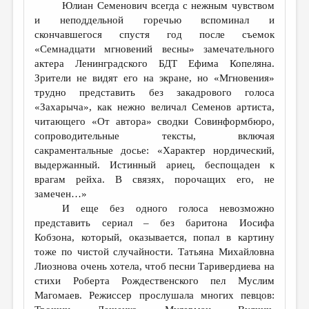
Юлиан Семенович всегда с нежным чувством
и неподдельной горечью вспоминал и
скончавшегося спустя год после съемок
«Семнадцати мгновений весны» замечательного
актера Ленинградского БДТ Ефима Копеляна.
Зрители не видят его на экране, но «Мгновения»
трудно представить без закадрового голоса
«Захарыча», как нежно величал Семенов артиста,
читающего «От автора» сводки Совинформбюро,
сопроводительные тексты, включая
сакраментальные досье: «Характер нордический,
выдержанный. Истинный ариец, беспощаден к
врагам рейха. В связях, порочащих его, не
замечен…»
И еще без одного голоса невозможно
представить сериал – без баритона Иосифа
Кобзона, который, оказывается, попал в картину
тоже по чистой случайности. Татьяна Михайловна
Лиознова очень хотела, чтоб песни Таривердиева на
стихи Роберта Рождественского пел Муслим
Магомаев. Режиссер прослушала многих певцов: