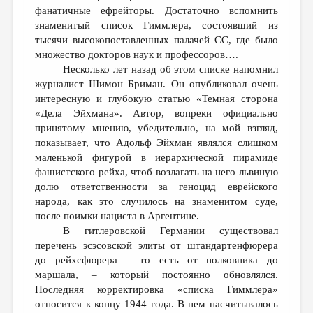
фанатичные ефрейторы. Достаточно вспомнить
знаменитый список Гиммлера, состоявший из
тысячи высокопоставленных палачей СС, где было
множество докторов наук и профессоров….
Несколько лет назад об этом списке напомнил
журналист Шимон Бриман. Он опубликовал очень
интересную и глубокую статью «Темная сторона
«Дела Эйхмана». Автор, вопреки официально
принятому мнению, убедительно, на мой взгляд,
показывает, что Адольф Эйхман являлся слишком
маленькой фигурой в иерархической пирамиде
фашистского рейха, чтоб возлагать на него львиную
долю ответственности за геноцид еврейского
народа, как это случилось на знаменитом суде,
после поимки нациста в Аргентине.
В гитлеровской Германии существовал
перечень эсэсовской элиты от штандартенфюрера
до рейхсфюрера – то есть от полковника до
маршала, – который постоянно обновлялся.
Последняя корректировка «списка Гиммлера»
относится к концу 1944 года. В нем насчитывалось