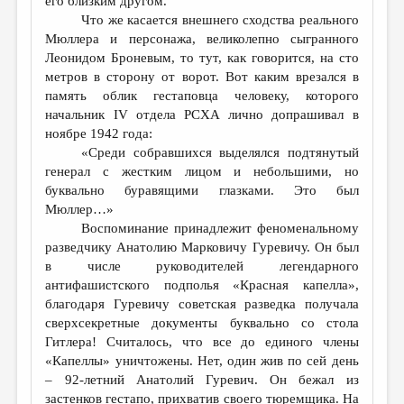
его близким другом.
Что же касается внешнего сходства реального
Мюллера и персонажа, великолепно сыгранного
Леонидом Броневым, то тут, как говорится, на сто
метров в сторону от ворот. Вот каким врезался в
память облик гестаповца человеку, которого
начальник IV отдела РСХА лично допрашивал в
ноябре 1942 года:
«Среди собравшихся выделялся подтянутый
генерал с жестким лицом и небольшими, но
буквально буравящими глазками. Это был
Мюллер…»
Воспоминание принадлежит феноменальному
разведчику Анатолию Марковичу Гуревичу. Он был
в числе руководителей легендарного
антифашистского подполья «Красная капелла»,
благодаря Гуревичу советская разведка получала
сверхсекретные документы буквально со стола
Гитлера! Считалось, что все до единого члены
«Капеллы» уничтожены. Нет, один жив по сей день
– 92-летний Анатолий Гуревич. Он бежал из
застенков гестапо, прихватив своего тюремщика. На