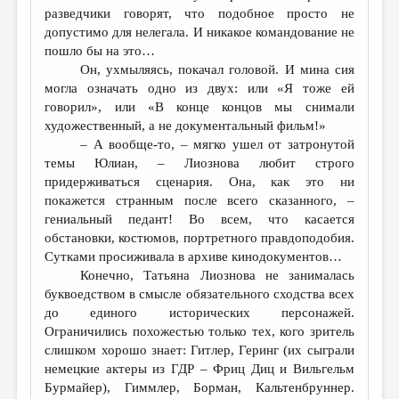
разведчики говорят, что подобное просто не
допустимо для нелегала. И никакое командование не
пошло бы на это…
Он, ухмыляясь, покачал головой. И мина сия
могла означать одно из двух: или «Я тоже ей
говорил», или «В конце концов мы снимали
художественный, а не документальный фильм!»
– А вообще-то, – мягко ушел от затронутой
темы Юлиан, – Лиознова любит строго
придерживаться сценария. Она, как это ни
покажется странным после всего сказанного, –
гениальный педант! Во всем, что касается
обстановки, костюмов, портретного правдоподобия.
Сутками просиживала в архиве кинодокументов…
Конечно, Татьяна Лиознова не занималась
буквоедством в смысле обязательного сходства всех
до единого исторических персонажей.
Ограничились похожестью только тех, кого зритель
слишком хорошо знает: Гитлер, Геринг (их сыграли
немецкие актеры из ГДР – Фриц Диц и Вильгельм
Бурмайер), Гиммлер, Борман, Кальтенбруннер.