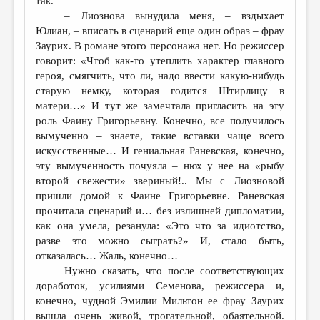
так.
– Лиознова вынудила меня, – вздыхает
Юлиан, – вписать в сценарий еще один образ – фрау
Заурих. В романе этого персонажа нет. Но режиссер
говорит: «Чтоб как-то утеплить характер главного
героя, смягчить, что ли, надо ввести какую-нибудь
старую немку, которая годится Штирлицу в
матери…» И тут же замечтала пригласить на эту
роль Фаину Григорьевну. Конечно, все получилось
вымученно – знаете, такие вставки чаще всего
искусственные… И гениальная Раневская, конечно,
эту вымученность почуяла – нюх у нее на «рыбу
второй свежести» звериный!.. Мы с Лиозновой
пришли домой к Фаине Григорьевне. Раневская
прочитала сценарий и… без излишней дипломатии,
как она умела, резанула: «Это что за идиотство,
разве это можно сыграть?» И, стало быть,
отказалась… Жаль, конечно…
Нужно сказать, что после соответствующих
доработок, усилиями Семенова, режиссера и,
конечно, чудной Эмилии Мильтон ее фрау Заурих
вышла очень живой, трогательной, обаятельной.