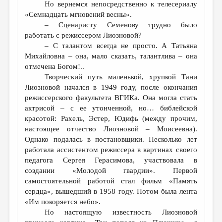
Но вернемся непосредственно к телесериалу
«Семнадцать мгновений весны».
– Сценаристу Семенову трудно было
работать с режиссером Лиозновой?
– С талантом всегда не просто. А Татьяна
Михайловна – она, мало сказать, талантлива – она
отмечена Богом!..
Творческий путь маленькой, хрупкой Тани
Лиозновой начался в 1949 году, после окончания
режиссерского факультета ВГИКа. Она могла стать
актрисой – с ее утонченной, но… библейской
красотой: Рахель, Эстер, Юдифь (между прочим,
настоящее отчество Лиозновой – Моисеевна).
Однако подалась в постановщики. Несколько лет
работала ассистентом режиссера в картинах своего
педагога Сергея Герасимова, участвовала в
создании «Молодой гвардии». Первой
самостоятельной работой стал фильм «Память
сердца», вышедший в 1958 году. Потом была лента
«Им покоряется небо».
Но настоящую известность Лиозновой