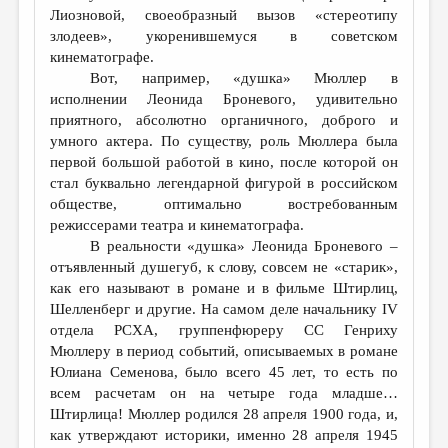
Лиозновой, своеобразный вызов «стереотипу
злодеев», укоренившемуся в советском
кинематографе.
Вот, например, «душка» Мюллер в
исполнении Леонида Броневого, удивительно
приятного, абсолютно органичного, доброго и
умного актера. По существу, роль Мюллера была
первой большой работой в кино, после которой он
стал буквально легендарной фигурой в российском
обществе, оптимально востребованным
режиссерами театра и кинематографа.
В реальности «душка» Леонида Броневого –
отъявленный душегуб, к слову, совсем не «старик»,
как его называют в романе и в фильме Штирлиц,
Шелленберг и другие. На самом деле начальнику IV
отдела РСХА, группенфюреру СС Генриху
Мюллеру в период событий, описываемых в романе
Юлиана Семенова, было всего 45 лет, то есть по
всем расчетам он на четыре года младше…
Штирлица! Мюллер родился 28 апреля 1900 года, и,
как утверждают историки, именно 28 апреля 1945