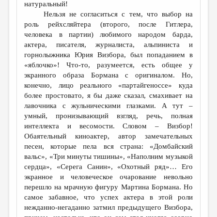
натуральный!
Нельзя не согласиться с тем, что выбор на
роль рейхсляйтера (второго, после Гитлера,
человека в партии) любимого народом барда,
актера, писателя, журналиста, альпиниста и
горнолыжника Юрия Визбора, был попаданием в
«яблочко»! Что-то, разумеется, есть общее у
экранного образа Бормана с оригиналом. Но,
конечно, лицо реального «партайгеноссе» куда
более простовато, я бы даже сказал, смахивает на
лавочника с жульническими глазками. А тут –
умный, пронизывающий взгляд, речь, полная
интеллекта и весомости. Словом – Визбор!
Обаятельный киноактер, автор замечательных
песен, которые пела вся страна: «Домбайский
вальс», «Три минуты тишины», «Наполним музыкой
сердца», «Серега Санин», «Охотный ряд»… Его
экранное и человеческое очарование невольно
перешло на мрачную фигуру Мартина Бормана. Но
самое забавное, что успех актера в этой роли
нежданно-негаданно затмил предыдущего Визбора,