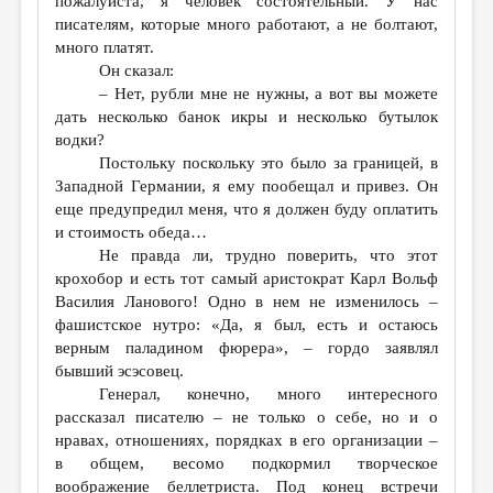
пожалуйста, я человек состоятельный. У нас
писателям, которые много работают, а не болтают,
много платят.
Он сказал:
– Нет, рубли мне не нужны, а вот вы можете
дать несколько банок икры и несколько бутылок
водки?
Постольку поскольку это было за границей, в
Западной Германии, я ему пообещал и привез. Он
еще предупредил меня, что я должен буду оплатить
и стоимость обеда…
Не правда ли, трудно поверить, что этот
крохобор и есть тот самый аристократ Карл Вольф
Василия Ланового! Одно в нем не изменилось –
фашистское нутро: «Да, я был, есть и остаюсь
верным паладином фюрера», – гордо заявлял
бывший эсэсовец.
Генерал, конечно, много интересного
рассказал писателю – не только о себе, но и о
нравах, отношениях, порядках в его организации –
в общем, весомо подкормил творческое
воображение беллетриста. Под конец встречи