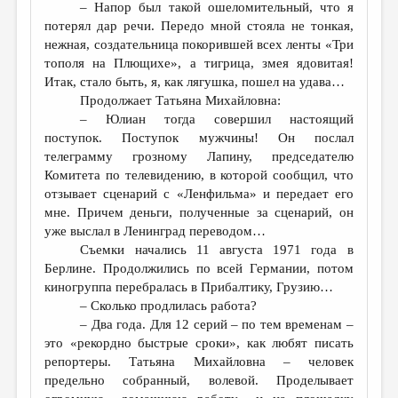
– Напор был такой ошеломительный, что я
потерял дар речи. Передо мной стояла не тонкая,
нежная, создательница покорившей всех ленты «Три
тополя на Плющихе», а тигрица, змея ядовитая!
Итак, стало быть, я, как лягушка, пошел на удава…
Продолжает Татьяна Михайловна:
– Юлиан тогда совершил настоящий
поступок. Поступок мужчины! Он послал
телеграмму грозному Лапину, председателю
Комитета по телевидению, в которой сообщил, что
отзывает сценарий с «Ленфильма» и передает его
мне. Причем деньги, полученные за сценарий, он
уже выслал в Ленинград переводом…
Съемки начались 11 августа 1971 года в
Берлине. Продолжились по всей Германии, потом
киногруппа перебралась в Прибалтику, Грузию…
– Сколько продлилась работа?
– Два года. Для 12 серий – по тем временам –
это «рекордно быстрые сроки», как любят писать
репортеры. Татьяна Михайловна – человек
предельно собранный, волевой. Проделывает