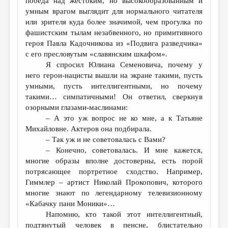
победа над жестоким, но высокообразованным и
умным врагом выглядит для нормального читателя
или зрителя куда более значимой, чем прогулка по
фашистским тылам незабвенного, но примитивного
героя Павла Кадочникова из «Подвига разведчика»
с его пресловутым «славянским шкафом».
Я спросил Юлиана Семеновича, почему у
него герои-нацисты вышли на экране такими, пусть
умными, пусть интеллигентными, но почему
такими… симпатичными! Он ответил, сверкнув
озорными глазами-маслинами:
– А это уж вопрос не ко мне, а к Татьяне
Михайловне. Актеров она подбирала.
– Так уж и не советовалась с Вами?
– Конечно, советовалась. И мне кажется,
многие образы вполне достоверны, есть порой
потрясающее портретное сходство. Например,
Гиммлер – артист Николай Прокопович, которого
многие знают по легендарному телевизионному
«Кабачку пани Моники»…
Напомню, кто такой этот интеллигентный,
подтянутый человек в пенсне, блистательно