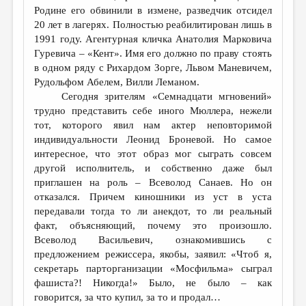
Родине его обвинили в измене, разведчик отсидел
20 лет в лагерях. Полностью реабилитирован лишь в
1991 году. Агентурная кличка Анатолия Марковича
Гуревича – «Кент». Имя его должно по праву стоять
в одном ряду с Рихардом Зорге, Львом Маневичем,
Рудольфом Абелем, Вилли Леманом.
Сегодня зрителям «Семнадцати мгновений»
трудно представить себе иного Мюллера, нежели
тот, которого явил нам актер неповторимой
индивидуальности Леонид Броневой. Но самое
интересное, что этот образ мог сыграть совсем
другой исполнитель, и собственно даже был
приглашен на роль – Всеволод Санаев. Но он
отказался. Причем киношники из уст в уста
передавали тогда то ли анекдот, то ли реальный
факт, объясняющий, почему это произошло.
Всеволод Васильевич, ознакомившись с
предложением режиссера, якобы, заявил: «Чтоб я,
секретарь парторганизации «Мосфильма» сыграл
фашиста?! Никогда!» Было, не было – как
говорится, за что купил, за то и продал…