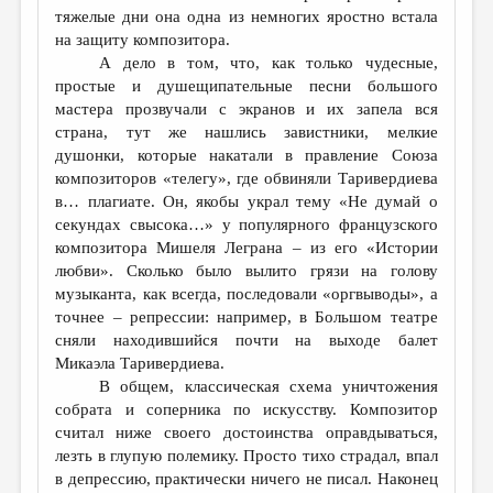
тяжелые дни она одна из немногих яростно встала
на защиту композитора.
А дело в том, что, как только чудесные,
простые и душещипательные песни большого
мастера прозвучали с экранов и их запела вся
страна, тут же нашлись завистники, мелкие
душонки, которые накатали в правление Союза
композиторов «телегу», где обвиняли Таривердиева
в… плагиате. Он, якобы украл тему «Не думай о
секундах свысока…» у популярного французского
композитора Мишеля Леграна – из его «Истории
любви». Сколько было вылито грязи на голову
музыканта, как всегда, последовали «оргвыводы», а
точнее – репрессии: например, в Большом театре
сняли находившийся почти на выходе балет
Микаэла Таривердиева.
В общем, классическая схема уничтожения
собрата и соперника по искусству. Композитор
считал ниже своего достоинства оправдываться,
лезть в глупую полемику. Просто тихо страдал, впал
в депрессию, практически ничего не писал. Наконец