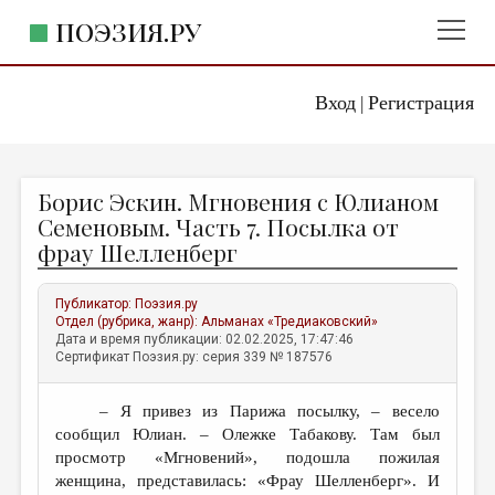
ПОЭЗИЯ.РУ
Вход
Регистрация
ГЛАВНОЕ МЕНЮ
|
ПОЭЗИЯ.РУ
ИЗДАТЕЛЬСТВО
Борис Эскин. Мгновения с Юлианом
ЖАНРЫ
Семеновым. Часть 7. Посылка от
фрау Шелленберг
АВТОРЫ
КОММЕНТАРИИ
Публикатор:
Поэзия.ру
Отдел (рубрика, жанр):
Альманах «Тредиаковский»
ЛИТСАЛОН
Дата и время публикации: 02.02.2025, 17:47:46
Сертификат Поэзия.ру: серия 339 № 187576
НОВОСТИ
ПРАВИЛА САЙТА
– Я привез из Парижа посылку, – весело
сообщил Юлиан. – Олежке Табакову. Там был
ОТДЕЛЫ И РУБРИКИ
просмотр «Мгновений», подошла пожилая
женщина, представилась: «Фрау Шелленберг». И
ИЗБРАННОЕ