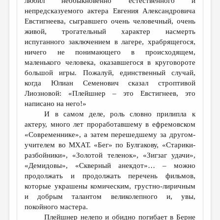
любил необыкновенно естественного и
непредсказуемого актера Евгения Александровича
Евстигнеева, сыгравшего очень человечный, очень
живой, трогательный характер насмерть
испуганного заключением в лагере, храбрящегося,
ничего не понимающего в происходящем,
маленького человека, оказавшегося в круговороте
большой игры. Пожалуй, единственный случай,
когда Юлиан Семенович сказал строптивой
Лиозновой: «Плейшнер – это Евстигнеев, это
написано на него!»
И в самом деле, роль словно прилипла к
актеру, много лет проработавшему в ефремовском
«Современнике», а затем перешедшему за другом-
учителем во МХАТ. «Бег» по Булгакову, «Старики-
разбойники», «Золотой теленок», «Зигзаг удачи»,
«Демидовы», «Скверный анекдот»… – можно
продолжать и продолжать перечень фильмов,
которые украшены комическим, грустно-лиричным
и добрым талантом великолепного и, увы,
покойного мастера.
Плейшнер нелепо и обидно погибает в Берне