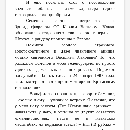
И еще несколько слов о несовпадении
внешнего облика, а также характера героев
телесериала с их прообразами.
Семенов лично встречался с
бригаденфюрером СС Карлом Вольфом. Юлиан
обнаружил отсидевшего свой срок генерала в
Штатах, а рандеву произошло в Европе.
Помните, гордого, стройного,
аристократичного и даже чванливого арийца,
мощно сыгранного Василием Лановым? То, что
рассказал Семенов в моей телепередаче, не просто
удивило, даже как-то шокировало. Впрочем,
послушайте. Запись сделана 24 января 1987 года,
когда материал шел в прямом эфире по Крымскому
телевидению:
– Вольф долго спрашивал, – говорит Семенов,
– сколько я ему… уплачу за встречу. Я отвечал, что
у меня нету валюты. (Тут Юлиан явно ерничает –
инвавалюта у него, в отличие от других советских
командировочных, пусть не в гигантских
масштабах, но водилась всегда! –
Б.Э.
) В рублях –