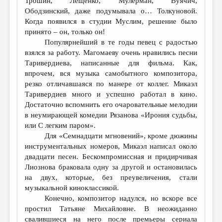
Трошин, Лещенко, Мулерман, Вуячич,
Ободзинский, даже подумывала о… Толкуновой.
Когда появился в студии Муслим, решение было
принято – он, только он!
Популярнейший в те годы певец с радостью
взялся за работу. Магомаеву очень нравились песни
Таривердиева, написанные для фильма. Как,
впрочем, вся музыка самобытного композитора,
резко отличавшаяся по манере от коллег. Микаэл
Таривердиев много и успешно работал в кино.
Достаточно вспомнить его очаровательные мелодии
в неумирающей комедии Рязанова «Ирония судьбы,
или С легким паром».
Для «Семнадцати мгновений», кроме дюжины
инструментальных номеров, Микаэл написал около
двадцати песен. Бескомпромиссная и придирчивая
Лиознова браковала одну за другой и остановилась
на двух, которые, без преувеличения, стали
музыкальной киноклассикой.
Конечно, композитор надулся, но вскоре все
простил Татьяне Михайловне. В неожиданно
свалившиеся на него после премьеры сериала