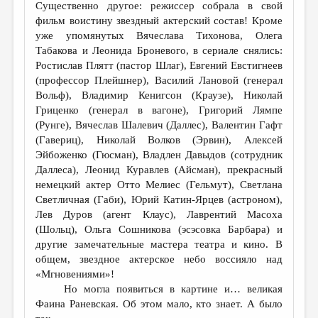
Существенно другое: режиссер собрала в свой
фильм воистину звездный актерский состав! Кроме
уже упомянутых Вячеслава Тихонова, Олега
Табакова и Леонида Броневого, в сериале снялись:
Ростислав Плятт (пастор Шлаг), Евгений Евстигнеев
(профессор Плейшнер), Василий Лановой (генерал
Вольф), Владимир Кенигсон (Краузе), Николай
Гриценко (генерал в вагоне), Григорий Лямпе
(Рунге), Вячеслав Шалевич (Даллес), Валентин Гафт
(Гавериц), Николай Волков (Эрвин), Алексей
Эйбоженко (Гюсман), Владлен Давыдов (сотрудник
Даллеса), Леонид Куравлев (Айсман), прекрасный
немецкий актер Отто Мелиес (Гельмут), Светлана
Светличная (Габи), Юрий Катин-Ярцев (астроном),
Лев Дуров (агент Клаус), Лаврентий Масоха
(Шольц), Ольга Сошникова (эсэсовка Барбара) и
другие замечательные мастера театра и кино. В
общем, звездное актерское небо воссияло над
«Мгновениями»!
Но могла появиться в картине и… великая
Фаина Раневская. Об этом мало, кто знает. А было