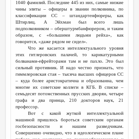
1040 фамилий. Последние 445 из них, самые низкие
чины элиты – офицеры в звании полковника, по
классификации СС – штандартенфюреры, как
Штирлиц. А Эйхман был всего лишь
подполковником – оберштурмбанфюрером, и таким
образом, с «большими людьми рейха», как
говорится, «даже рядом не сидел».
Что же касается интеллектуального уровня
этих гитлеровских палачей, то карикатурными
болванами-ефрейторами там и не пахло. Это был
сильный противник. И надо честно признать, что
гиммлеровская стая – тысяча высших офицеров СС
– куда более аристократична и образованна, чем
многие их советские коллеги в КГБ. В списке –
семьдесят потомственных прусских дворян, четыре
графа и два принца, 210 докторов наук, 21
профессор.
Вот с какой жуткой интеллектуальной
машиной пришлось бороться советским органам
госбезопасности и нашим разведчикам.
Совершенно очевидно, что в идеологическом плане