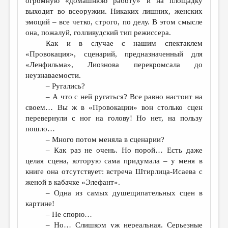
огромную «домашнюю работу» и на площадку
выходит во всеоружии. Никаких лишних, женских
эмоций – все четко, строго, по делу. В этом смысле
она, пожалуй, голливудский тип режиссера.
Как и в случае с нашим спектаклем
«Провокация», сценарий, предназначенный для
«Ленфильма», Лиознова перекромсала до
неузнаваемости.
– Ругались?
– А что с ней ругаться? Все равно настоит на
своем… Вы ж в «Провокации» вон столько сцен
перевернули с ног на голову! Но нет, на пользу
пошло…
– Много потом меняла в сценарии?
– Как раз не очень. Но порой… Есть даже
целая сцена, которую сама придумала – у меня в
книге она отсутствует: встреча Штирлица-Исаева с
женой в кабачке «Элефант».
– Одна из самых душещипательных сцен в
картине!
– Не спорю…
– Но… Слишком уж нереальная. Серьезные