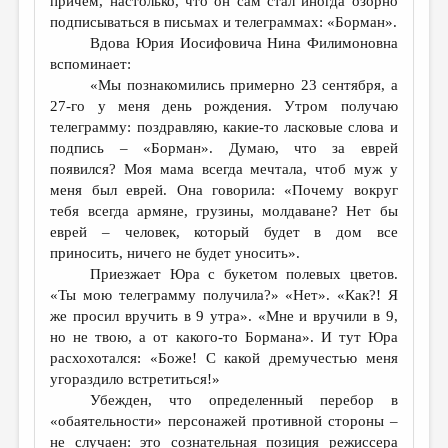
причем, настолько, что он сам стал иногда озорно
подписываться в письмах и телеграммах: «Борман».
Вдова Юрия Иосифовича Нина Филимоновна
вспоминает:
«Мы познакомились примерно 23 сентября, а
27-го у меня день рождения. Утром получаю
телеграмму: поздравляю, какие-то ласковые слова и
подпись – «Борман». Думаю, что за еврей
появился? Моя мама всегда мечтала, чтоб муж у
меня был еврей. Она говорила: «Почему вокруг
тебя всегда армяне, грузины, молдаване? Нет бы
еврей – человек, который будет в дом все
приносить, ничего не будет уносить».
Приезжает Юра с букетом полевых цветов.
«Ты мою телеграмму получила?» «Нет». «Как?! Я
же просил вручить в 9 утра». «Мне и вручили в 9,
но не твою, а от какого-то Бормана». И тут Юра
расхохотался: «Боже! С какой дремучестью меня
угораздило встретиться!»
Убежден, что определенный перебор в
«обаятельности» персонажей противной стороны –
не случаен: это сознательная позиция режиссера