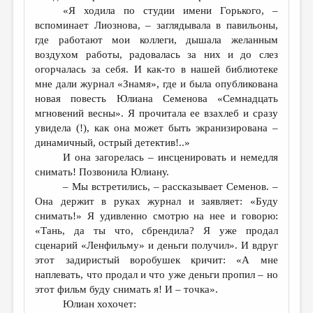
«Я ходила по студии имени Горького, –
вспоминает Лиознова, – заглядывала в павильоны,
где работают мои коллеги, дышала желанным
воздухом работы, радовалась за них и до слез
огорчалась за себя. И как-то в нашей библиотеке
мне дали журнал «Знамя», где и была опубликована
новая повесть Юлиана Семенова «Семнадцать
мгновений весны». Я прочитала ее взахлеб и сразу
увидела (!), как она может быть экранизирована –
динамичный, острый детектив!..»
И она загорелась – инсценировать и немедля
снимать! Позвонила Юлиану.
– Мы встретились, – рассказывает Семенов. –
Она держит в руках журнал и заявляет: «Буду
снимать!» Я удивленно смотрю на нее и говорю:
«Тань, да ты что, сбрендила? Я уже продал
сценарий «Ленфильму» и деньги получил». И вдруг
этот задиристый воробушек кричит: «А мне
наплевать, что продал и что уже деньги пропил – но
этот фильм буду снимать я! И – точка».
Юлиан хохочет: