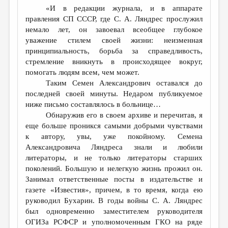
«И в редакции журнала, и в аппарате
правления СП СССР, где С. А. Ляндрес прослужил
немало лет, он завоевал всеобщее глубокое
уважение стилем своей жизни: неизменная
принципиальность, борьба за справедливость,
стремление вникнуть в происходящее вокруг,
помогать людям всем, чем может.
Таким Семен Александрович оставался до
последней своей минуты. Недаром публикуемое
ниже письмо составлялось в больнице…
Обнаружив его в своем архиве и перечитав, я
еще больше проникся самыми добрыми чувствами
к автору, увы, уже покойному. Семена
Александровича Ляндреса знали и любили
литераторы, и не только литераторы старших
поколений. Большую и нелегкую жизнь прожил он.
Занимал ответственные посты в издательстве и
газете «Известия», причем, в то время, когда ею
руководил Бухарин. В годы войны С. А. Ляндрес
был одновременно заместителем руководителя
ОГИЗа РСФСР и уполномоченным ГКО на ряде