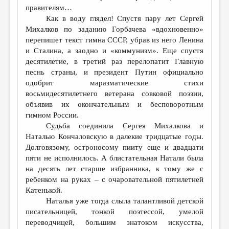
правителям…
Как в воду глядел! Спустя пару лет Сергей
Михалков по заданию Горбачева «вдохновенно»
перепишет текст гимна СССР, убрав из него Ленина
и Сталина, а заодно и «коммунизм». Еще спустя
десятилетие, в третий раз перелопатит Главную
песнь страны, и президент Путин официально
одобрит маразматические стихи
восьмидесятилетнего ветерана совковой поэзии,
объявив их окончательным и бесповоротным
гимном России.
Судьба соединила Сергея Михалкова и
Наталью Кончаловскую в далекие тридцатые годы.
Долговязому, остроносому пииту еще и двадцати
пяти не исполнилось. А блистательная Натали была
на десять лет старше избранника, к тому же с
ребенком на руках – с очаровательной пятилетней
Катенькой.
Наталья уже тогда слыла талантливой детской
писательницей, тонкой поэтессой, умелой
переводчицей, большим знатоком искусства,