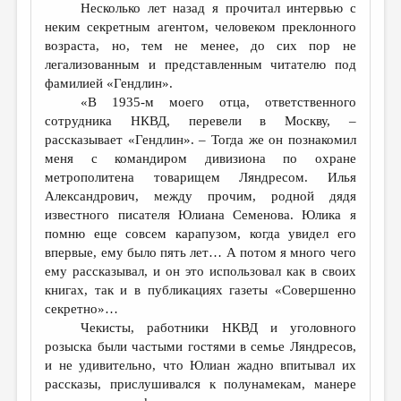
Несколько лет назад я прочитал интервью с
неким секретным агентом, человеком преклонного
возраста, но, тем не менее, до сих пор не
легализованным и представленным читателю под
фамилией «Гендлин».
«В 1935-м моего отца, ответственного
сотрудника НКВД, перевели в Москву, –
рассказывает «Гендлин». – Тогда же он познакомил
меня с командиром дивизиона по охране
метрополитена товарищем Ляндресом. Илья
Александрович, между прочим, родной дядя
известного писателя Юлиана Семенова. Юлика я
помню еще совсем карапузом, когда увидел его
впервые, ему было пять лет… А потом я много чего
ему рассказывал, и он это использовал как в своих
книгах, так и в публикациях газеты «Совершенно
секретно»…
Чекисты, работники НКВД и уголовного
розыска были частыми гостями в семье Ляндресов,
и не удивительно, что Юлиан жадно впитывал их
рассказы, прислушивался к полунамекам, манере