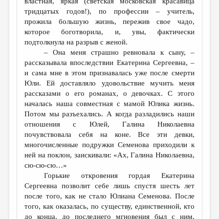
властная, яркая (светская московская красавица
тридцатых годов!), по профессии – учитель,
прожила большую жизнь, пережив свое чадо,
которое боготворила, и, увы, фактически
подтолкнула на разрыв с женой.
– Она меня страшно ревновала к сыну, –
рассказывала впоследствии Екатерина Сергеевна, –
и сама мне в этом признавалась уже после смерти
Юли. Ей доставляло удовольствие мучить меня
рассказами о его романах, о девочках. С этого
началась наша совместная с мамой Юлика жизнь.
Потом мы разъехались. А когда разладились наши
отношения с Юлей, Галина Николаевна
почувствовала себя на коне. Все эти девки,
многочисленные подружки Семенова приходили к
ней на поклон, заискивали: «Ах, Галина Николаевна,
сю-сю-сю…»
Горькие откровения гордая Екатерина
Сергеевна позволит себе лишь спустя шесть лет
после того, как не стало Юлиана Семенова. После
того, как оказалась, по существу, единственной, кто
до конца, до последнего мгновения был с ним,