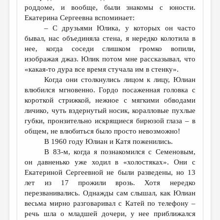
роддоме, и вообще, были знакомы с юности.
Екатерина Сергеевна вспоминает:
– С друзьями Юлика, у которых он часто
бывал, нас объединяла стена, я нередко колотила в
нее, когда соседи слишком громко вопили,
изображая джаз. Юлик потом мне рассказывал, что
«какая-то дура все время стучала им в стенку».
Когда они столкнулись лицом к лицу, Юлиан
влюбился мгновенно. Гордо посаженная головка с
короткой стрижкой, нежное с мягкими обводами
личико, чуть вздернутый носик, коралловые пухлые
губки, пронзительно искрящиеся бирюзой глаза – в
общем, не влюбиться было просто невозможно!
В 1960 году Юлиан и Катя поженились.
В 83-м, когда я познакомился с Семеновым,
он давненько уже ходил в «холостяках». Они с
Екатериной Сергеевной не были разведены, но 13
лет из 17 прожили врозь. Хотя нередко
перезванивались. Однажды сам слышал, как Юлиан
весьма мирно разговаривал с Катей по телефону –
речь шла о младшей дочери, у нее приближался