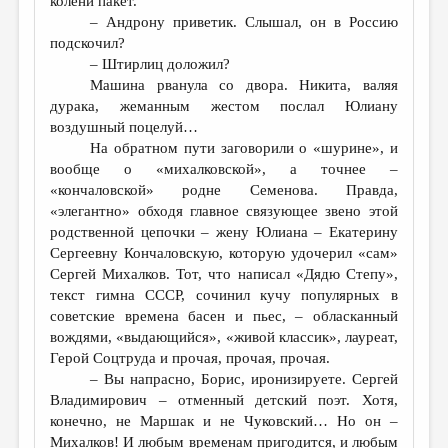
колени пакет.
МАЛАЯ ПРОЗА
– Андрону приветик. Слышал, он в Россию
ЭССЕИСТИКА
подскочил?
– Штирлиц доложил?
ЛИТЕРАТУРОВЕДЕНИЕ
Машина рванула со двора. Никита, валяя
дурака, жеманным жестом послал Юлиану
КУЛЬТУРОВЕДЕНИЕ
воздушный поцелуй…
ПУБЛИЦИСТИКА
На обратном пути заговорили о «шурине», и
вообще о «михалковской», а точнее –
РЕЦЕНЗИРОВАНИЕ
«кончаловской» родне Семенова. Правда,
«элегантно» обходя главное связующее звено этой
ЦИКЛЫ ПУБЛИКАЦИЙ
родственной цепочки – жену Юлиана – Екатерину
ТРЕДИАКОВСКИЙ
Сергеевну Кончаловскую, которую удочерил «сам»
Сергей Михалков. Тот, что написал «Дядю Степу»,
МЕДИА
текст гимна СССР, сочинил кучу популярных в
советские времена басен и пьес, – обласканный
ВКОНТАКТЕ
вождями, «выдающийся», «живой классик», лауреат,
Герой Соцтруда и прочая, прочая, прочая.
– Вы напрасно, Борис, иронизируете. Сергей
Владимирович – отменный детский поэт. Хотя,
конечно, не Маршак и не Чуковский… Но он –
Михалков! И любым временам пригодится, и любым