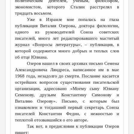
политическим деятелем, ученым, философом,
экономистом, которого Сталин расстрелял в
тридцать восьмом.
Уже в Израиле мне попалась на глаза
публикация Виталия Озерова, доктора филологии,
одного из руководителей Союза советских
писателей, много лет редактировавшего маститый
журнал «Вопросы литературы», – публикация, в
которой содержится много добрых и теплых слов
об отце Юлиана.
Озеров нашел в своих архивах письмо Семена
Александровича Ляндреса, написанное им в мае
1968 года, незадолго до смерти. Послание касается
острейших вопросов существования писательской
организации, адресовано «Моему сыну Юлиану
Семенову, друзьям Константину Симонову и
Виталию Озерову». Письмо, с которым был
ознакомлен и тогдашний первый секретарь Союза
писателей Константин Федин, с нежностью и
теплотой отозвавшийся о его авторе.
Так вот, в предисловии к публикации Озеров
пишет: