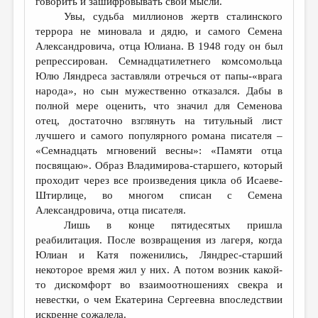
говорить и зашифровывать свои мысли.
Увы, судьба миллионов жертв сталинского
террора не миновала и дядю, и самого Семена
Александровича, отца Юлиана. В 1948 году он был
репрессирован. Семнадцатилетнего комсомольца
Юлю Ляндреса заставляли отречься от папы-«врага
народа», но сын мужественно отказался. Дабы в
полной мере оценить, что значил для Семенова
отец, достаточно взглянуть на титульный лист
лучшего и самого популярного романа писателя –
«Семнадцать мгновений весны»: «Памяти отца
посвящаю». Образ Владимирова-старшего, который
проходит через все произведения цикла об Исаеве-
Штирлице, во многом списан с Семена
Александровича, отца писателя.
Лишь в конце пятидесятых пришла
реабилитация. После возвращения из лагеря, когда
Юлиан и Катя поженились, Ляндрес-старший
некоторое время жил у них. А потом возник какой-
то дискомфорт во взаимоотношениях свекра и
невестки, о чем Екатерина Сергеевна впоследствии
искренне сожалела.