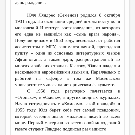
день рождения.
Юля Ляндрес (Семенов) родился 8 октября
1931 года. По окончании средней школы поступил в
московский Институт востоковедения, из которого
его едва не вышибли как «сына врага народа».
Получив диплом в 1953 году, несколько лет работал
ассистентом в МГУ, занимался наукой, преподавал
пушту – один из основных литературных языков
Афганистана, а также дари, распространенный во
многих арабских странах. К слову, Юлиан владел и
несколькими европейскими языками. Параллельно с
работой на кафедре в том же Московском
университете учился на историческом факультете.
С 1958 года регулярно печатается в
«Огоньке», в «Смене», в других модных журналах.
Начав сотрудничать с «Комсомольской правдой» в
1955 году, Юля берет себе тот самый псевдоним,
который сегодня знают миллионы людей во всем
мире. Первый материал во всесоюзной молодежной
газете студент Ляндрес подписал размашисто: