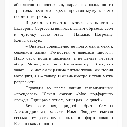
абсолютно неподвижным, парализованным, почти
три года, неся этот крест, простив мужу все его
несметные грехи…
Впрочем, в том, что случилось в их жизни,
Екатерина Сергеевна винила, главным образом, себя
и чуточку свою мать – Наталью Петровну
Кончаловскую.
– Она ведь совершенно не подготовила меня к
семейной жизни. Глупостей я наделала много…
Надо было родить мальчика, а не делать первый
аборт. Может, все пошло бы по-иному… Хотя, кто
знает… У нас были разные ритмы жизни: он любил
мотоцикл, а я – телегу. И очень быстро я стала мужа
раздражать…
Однажды во время наших телевизионных
«посиделок» Юлиан сказал: «Мне подфартило
дважды. Один раз с отцом, один раз – с дядей».
Без сомнения, родной брат Семена
Александровича, чекист Илья Ляндрес сыграл
весьма существенную роль в формировании
Юлиана как личности.