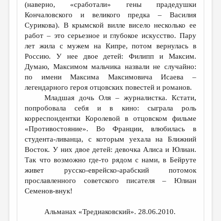
(наверно, «сработали» гены прадедушки
Кончаловского и великого предка – Василия
Сурикова). В крымской вилле висело несколько ее
работ – это серьезное и глубокое искусство. Пару
лет жила с мужем на Кипре, потом вернулась в
Россию. У нее двое детей: Филипп и Максим.
Думаю, Максимом мальчика назвали не случайно:
по имени Максима Максимовича Исаева –
легендарного героя отцовских повестей и романов.
Младшая дочь Оля – журналистка. Кстати,
попробовала себя и в кино: сыграла роль
корреспондентки Королевой в отцовском фильме
«Противостояние». Во Франции, влюбилась в
студента-ливанца, с которым уехала на Ближний
Восток. У них двое детей: девочка Алиса и Юлиан.
Так что возможно где-то рядом с нами, в Бейруте
живет русско-еврейско-арабский потомок
прославленного советского писателя – Юлиан
Семенов-внук!
Альманах «Тредиаковский». 28.06.2010.