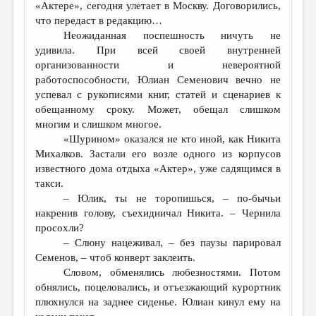
«Актере», сегодня улетает в Москву. Договорились,
ДАЙДЖЕСТ
что передаст в редакцию…
Неожиданная поспешность ничуть не
ПРОИЗВЕДЕНИЯ
удивила. При всей своей внутренней
организованности и невероятной
ПЕРЕВОДЫ
работоспособности, Юлиан Семенович вечно не
КОНКУРСЫ
успевал с рукописями книг, статей и сценариев к
обещанному сроку. Может, обещал слишком
ДЕТСКАЯ КОМНАТА
многим и слишком многое.
«Шурином» оказался не кто иной, как Никита
КНИЖНАЯ ПОЛКА
Михалков. Застали его возле одного из корпусов
ОБЗОР ЛИТЕРАТУРЫ
известного дома отдыха «Актер», уже садящимся в
такси.
СТРАНИЦЫ ПАМЯТИ
– Юлик, ты не торопишься, – по-бычьи
накренив голову, съехидничал Никита. – Чернила
ОБЪЯВЛЕНИЯ
просохли?
– Слюну нацеживал, – без паузы парировал
КОЛОНКА РЕДАКТОРА
Семенов, – чтоб конверт заклеить.
РЕДКОЛЛЕГИЯ
Словом, обменялись любезностями. Потом
обнялись, поцеловались, и отъезжающий курортник
ОТ РЕДАКЦИИ
плюхнулся на заднее сиденье. Юлиан кинул ему на