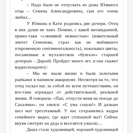
– Надо было не отпускать из дома Юлиного
отца – Семена Александровича, сын его очень
любил…
У Юлиана и Кати родились две дочери. Отец
в них души не чаял. Помню, с какой неожиданной,
прямо-таки «слюнявой нежностью» (язвительный
эпитет Семенова, страх как не любившего
откровенную сентиментальность), показывал цветы,
посаженные в мухалатском «бунгало» старшей
дочерью – Дарьей. Пройдет много лет, и она скажет
корреспонденту:
– Мы не знали жизни и были золотыми
рыбками в папином аквариуме. Несмотря на то, что
отец таскал нас за собой по всем путешествиям, он
все-таки ограждал от действительной, реальной
жизни. Я говорила: «Пап, отпусти меня на поезде до
Сахалина», он злился: «С ума сошла!» И дальше
шел мат трехэтажный. У нас сохранились кадры
семейного видео, где идет сплошной мат! Сейчас
внуки смотрят на деда и веселятся ужасно…
Даша стала художницей, хорошей художницей