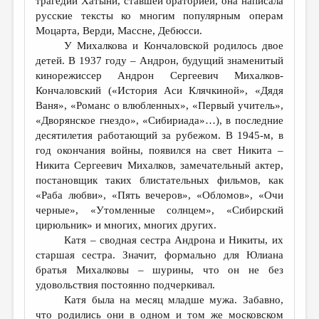
трагедии Хатыни, ставшей ораторией, она написала
русские тексты ко многим популярным операм
Моцарта, Верди, Массне, Дебюсси.
У Михалкова и Кончаловской родилось двое
детей. В 1937 году – Андрон, будущий знаменитый
кинорежиссер Андрон Сергеевич Михалков-
Кончаловский («История Аси Клячкиной», «Дядя
Ваня», «Романс о влюбленных», «Первый учитель»,
«Дворянское гнездо», «Сибириада»…), в последние
десятилетия работающий за рубежом. В 1945-м, в
год окончания войны, появился на свет Никита –
Никита Сергеевич Михалков, замечательный актер,
постановщик таких блистательных фильмов, как
«Раба любви», «Пять вечеров», «Обломов», «Очи
черные», «Утомленные солнцем», «Сибирский
цирюльник» и многих, многих других.
Катя – сводная сестра Андрона и Никиты, их
старшая сестра. Значит, формально для Юлиана
братья Михалковы – шурины, что он не без
удовольствия постоянно подчеркивал.
Катя была на месяц младше мужа. Забавно,
что родились они в одном и том же московском