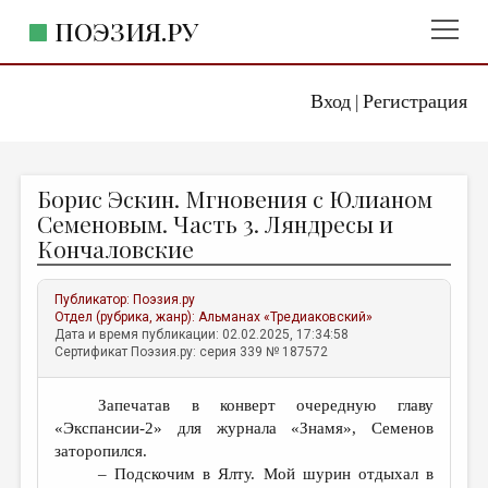
ПОЭЗИЯ.РУ
Вход
Регистрация
ГЛАВНОЕ МЕНЮ
|
ПОЭЗИЯ.РУ
ИЗДАТЕЛЬСТВО
Борис Эскин. Мгновения с Юлианом
ЖАНРЫ
Семеновым. Часть 3. Ляндресы и
Кончаловские
АВТОРЫ
КОММЕНТАРИИ
Публикатор:
Поэзия.ру
Отдел (рубрика, жанр):
Альманах «Тредиаковский»
ЛИТСАЛОН
Дата и время публикации: 02.02.2025, 17:34:58
Сертификат Поэзия.ру: серия 339 № 187572
НОВОСТИ
ПРАВИЛА САЙТА
Запечатав в конверт очередную главу
«Экспансии-2» для журнала «Знамя», Семенов
ОТДЕЛЫ И РУБРИКИ
заторопился.
– Подскочим в Ялту. Мой шурин отдыхал в
ИЗБРАННОЕ