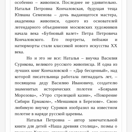
особенно – живописи. Последнее не удивительно.
Наталья Петровна Кончаловская, будущая теща
Юлиана Семенова – дочь выдающегося мастера,
академика живописи, одного из основателей
легендарного объединения московских художников
начала века «Бубновый валет» Петра Петровича
Кончаловского. Его портреты, пейзажи и
натюрморты стали классикой нового искусства ХХ
века.
Но и это не все: Наталья – внучка Василия
Сурикова, великого русского живописца. И одна из
лучших книг Кончаловской – «Дар бесценный», над
которой писательница работала пятнадцать лет, –
посвящена деду Василию Ивановичу, создателю
знаменитых исторических полотен «Боярыня
Морозова», «Утро стрелецкой казни», «Покорение
Сибири Ермаком», «Меншиков в Березове». Свою
любимую внучку Суриков изобразил на известном
полотне в наряде русской царевны.
Наталья Петровна – автор замечательной
книги для детей «Наша древняя столица», поэмы о