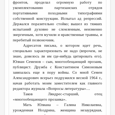
фронтов, проделал огромную работу по
укомплектованию партизанских отрядов
портативными походными типографиями
собственной конструкции. Испытал ад репрессий.
Держался поразительно стойко; вышел из тяжких
испытаний духовно не сломленным, неизменно
энергичным, хотя мучили и нравственные травмы, и
перебитый позвоночник.
Адресатов письма, о котором идет речь,
специально характеризовать не надо (впрочем, не
знаю, довелось ли им где-нибудь цитировать его).
Юлиан Семенов – сын, многообещающий прозаик,
публицист. Дружба с Константином Симоновым
завязалась еще в пору войны. Со мной Семен
Александрович всерьез подружился весной 1964 г.,
начав работать моим заместителем как главного
редактора журнала «Вопросы литературы»…
Таков Ляндрес-старший, отец
«многообещающего прозаика».
Мать Юлиана – Галина Николаевна,
урожденная Ноздрина, женщина незаурядная,