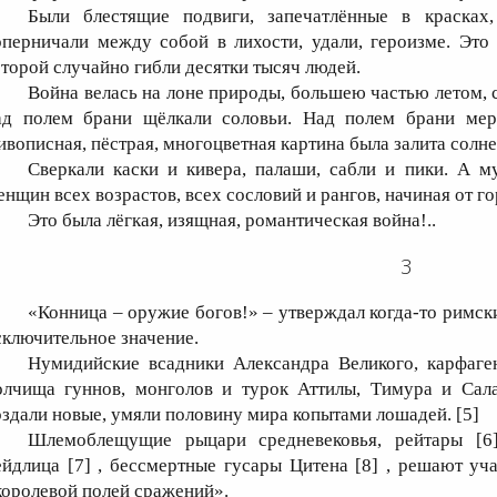
Были блестящие подвиги, запечатлённые в красках
оперничали между собой в лихости, удали, героизме. Это
оторой случайно гибли десятки тысяч людей.
Война велась на лоне природы, большею частью летом, с
ад полем брани щёлкали соловьи. Над полем брани мер
ивописная, пёстрая, многоцветная картина была залита солн
Сверкали каски и кивера, палаши, сабли и пики. А 
енщин всех возрастов, всех сословий и рангов, начиная от г
Это была лёгкая, изящная, романтическая война!..
3
«Конница – оружие богов!» – утверждал когда-то римски
сключительное значение.
Нумидийские всадники Александра Великого, карфаген
олчища гуннов, монголов и турок Аттилы, Тимура и Сала
оздали новые, умяли половину мира копытами лошадей. [5]
Шлемоблещущие рыцари средневековья, рейтары [6
ейдлица [7] , бессмертные гусары Цитена [8] , решают уча
королевой полей сражений».