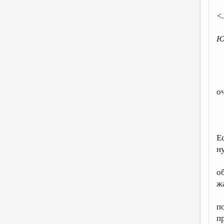
<
Ю
о
Е
н
о
ж
п
п