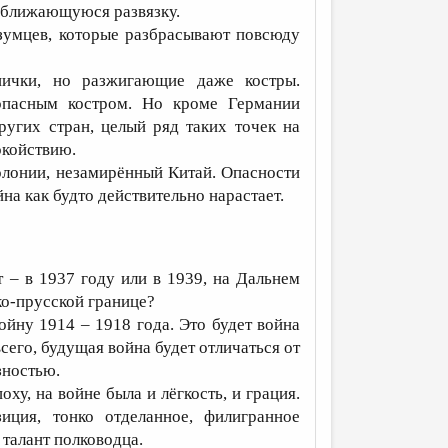
риближающуюся развязку.
езумцев, которые разбрасывают повсюду
пички, но разжигающие даже костры.
опасным костром. Но кроме Германии
ругих стран, целый ряд таких точек на
окойствию.
олонии, незамирённый Китай. Опасности
на как будто действительно нарастает.
т – в 1937 году или в 1939, на Дальнем
ко-прусской границе?
ойну 1914 – 1918 года. Это будет война
сего, будущая война будет отличаться от
зностью.
оху, на войне была и лёгкость, и грация.
иция, тонко отделанное, филигранное
талант полководца.