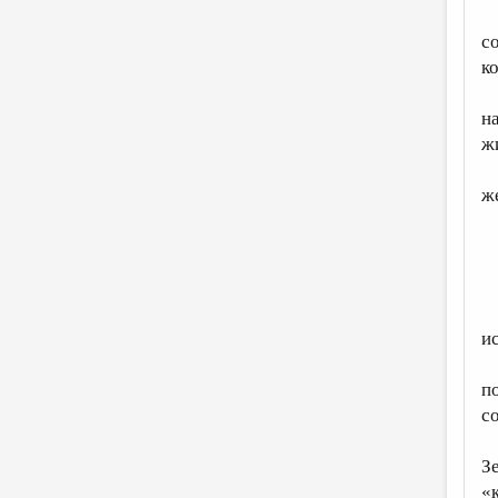
с
к
н
ж
ж
и
п
с
З
«