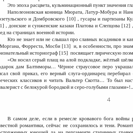
Это эпоха расцвета, кульминационный пункт значения гл
Наполеоновская конница Мюрата, Латур-Мобура и Нанс
озетульского и Домбровского [10] , гусары и партизаны Ку
11] , донские и сунженские казаки Платова и Слепцова [12] 
лед на страницах военной истории.
Кто не знает или не слышал про славных всадников и к
 Моргана, Форреста, Мосби [13] и, в особенности, про зна
ризнательный историограф [15] посвящает лирическую поэм
«Он носил серый плащ на алой подкладке, жёлтый шёлк
одарок дам Балтиморы… Чёрное страусовое перо украша
исал свой приказ, его верный слуга-ординарец перебира
реческих классиков и читать Вальтер Скотта… То был на
авалерист с белокурой бородкой и серо-голубыми глазами»!..
4
В самом деле, если в ремесле кровавого бога войны 
звестной романтики, сейчас не сохранилось и тени. Роман
осторженных юношей да на пергаменте старинных гравюр