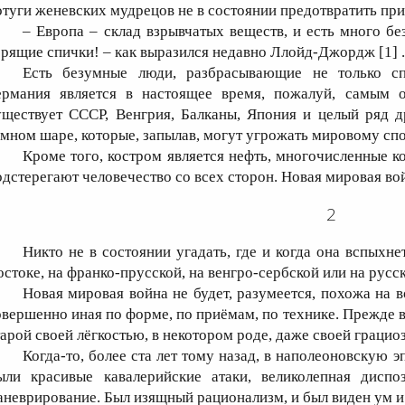
отуги женевских мудрецов не в состоянии предотвратить п
– Европа – склад взрывчатых веществ, и есть много б
орящие спички! – как выразился недавно Ллойд-Джордж [1] .
Есть безумные люди, разбрасывающие не только с
ермания является в настоящее время, пожалуй, самым 
уществует СССР, Венгрия, Балканы, Япония и целый ряд д
емном шаре, которые, запылав, могут угрожать мировому сп
Кроме того, костром является нефть, многочисленные к
одстерегают человечество со всех сторон. Новая мировая вой
2
Никто не в состоянии угадать, где и когда она вспыхне
остоке, на франко-прусской, на венгро-сербской или на русс
Новая мировая война не будет, разумеется, похожа на в
овершенно иная по форме, по приёмам, по технике. Прежде в
тарой своей лёгкостью, в некотором роде, даже своей грацио
Когда-то, более ста лет тому назад, в наполеоновскую эп
ыли красивые кавалерийские атаки, великолепная диспоз
аневрирование. Был изящный рационализм, и был виден ум и 