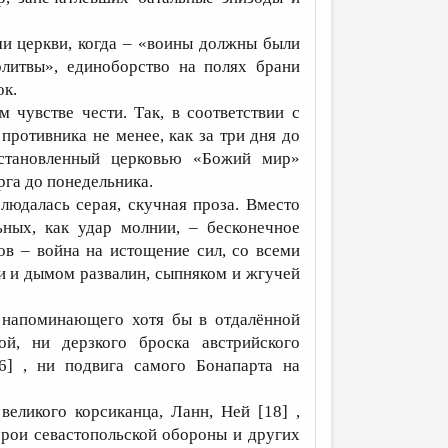
ми церкви, когда – «воины должны были
олитвы», единоборство на полях брани
ок.
 чувстве чести. Так, в соответствии с
ротивника не менее, как за три дня до
установленный церковью «Божий мир»
рга до понедельника.
людалась серая, скучная проза. Вместо
ных, как удар молнии, – бесконечное
ов – война на истощение сил, со всеми
и и дымом развалин, сыпняком и жгучей
, напоминающего хотя бы в отдалённой
й, ни дерзкого броска австрийского
6] , ни подвига самого Бонапарта на
еликого корсиканца, Ланн, Ней [18] ,
ерои севастопольской обороны и других