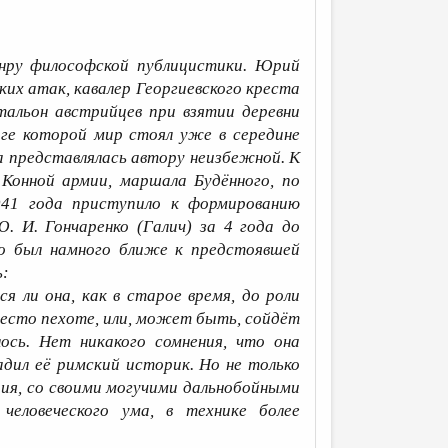
нру философской публицистики. Юрий
ких атак, кавалер Георгиевского креста
атальон австрийцев при взятии деревни
оге которой мир стоял уже в середине
на представлялась автору неизбежной. К
Конной армии, маршала Будённого, по
941 года приступило к формированию
. И. Гончаренко (Галич) за 4 года до
го был намного ближе к предстоявшей
ь:
я ли она, как в старое время, до роли
есто пехоте, или, может быть, сойдёт
ось. Нет никакого сомнения, что она
дил её римский историк. Но не только
рия, со своими могучими дальнобойными
человеческого ума, в технике более