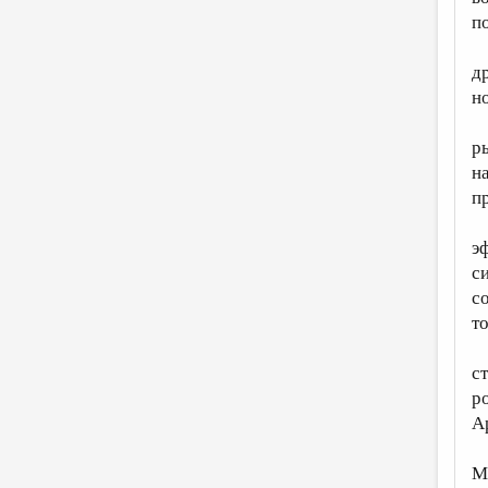
п
д
н
р
н
п
э
с
с
т
с
р
А
М