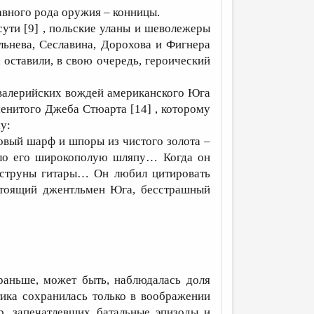
авного рода оружия – конницы.
ути [9] , польские уланы и шеволежеры
льнева, Сеславина, Дорохова и Фигнера
, оставили, в свою очередь, героический
авалерийских вождей американского Юга
менитого Джеба Стюарта [14] , которому
у:
овый шарф и шпоры из чистого золота –
ло его широкополую шляпу… Когда он
л струны гитары… Он любил цитировать
стоящий джентльмен Юга, бесстрашный
раньше, может быть, наблюдалась доля
тика сохранилась только в воображении
, запечатлевших батальные эпизоды и