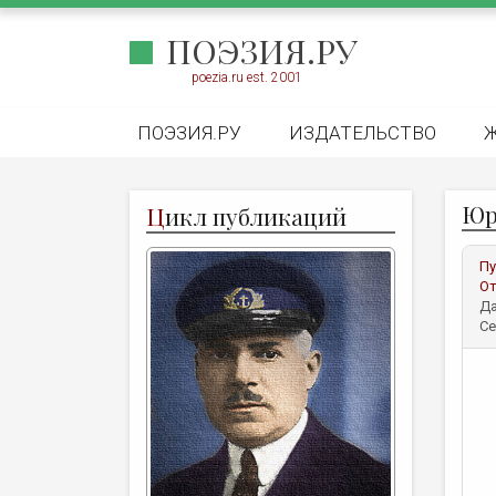
ПОЭЗИЯ.РУ
poezia.ru est. 2001
ПОЭЗИЯ.РУ
ИЗДАТЕЛЬСТВО
Юр
Ц
икл публикаций
Пу
От
Да
Се