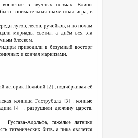
, воспетые в звучных поэмах. Воины
 была занимательная шахматная игра, в
реди лугов, лесов, ручейков, и по ночам
цали мириады светил, а днём вся эта
ечным блеском.
мундиры приводили в безумный восторг
орничных и кончая маркизами.
й историк Полибий [2] , подчёркивая её
ская конница Гаструбала [3] , конные
дина [4] , разрушили дюжину царств,
] Густава-Адольфа, тяжёлые латники
сть титанических битв, а пика является