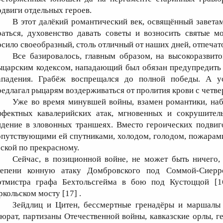
одвиги отдельных героев.
В этот далёкий романтический век, освящённый завета
раться, духовенство давать советы и возносить святые м
осило своеобразный, столь отличный от наших дней, отпечат
Все базировалось, главным образом, на высокоразвитом
ыцарским кодексом, нападающий был обязан предупредить п
ападения. Грабёж воспрещался до полной победы. А 
редлагал рыцарям воздерживаться от пролития крови с четве
Уже во время минувшей войны, взамен романтики, наб
ффектных кавалерийских атак, мгновенных и сокрушитель
идение в зловонных траншеях. Вместо героических подвиг
опутствующими ей спутниками, холодом, голодом, пожарам
оской по прекрасному.
Сейчас, в позиционной войне, не может быть ничего
тепени конную атаку Домбровского под Соммой-Сиерро
отмистра графа Бехтольсгейма в бою под Кустоццой [1
ркольском мосту [17] .
Зейдлиц и Цитен, бессмертные гренадёры и маршалы в
юрат, партизаны Отечественной войны, кавказские орлы, г