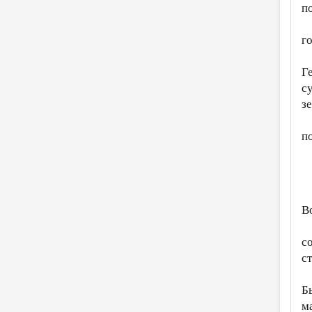
п
г
Г
с
з
п
В
с
с
Б
м