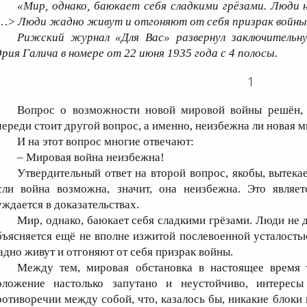
«Мир, однако, баюкает себя сладкими грёзами. Люди 
…> Люди жадно живут и отгоняют от себя призрак войны
Рижский журнал «Для Вас» развернул заключительн
рия Галича в номере от 22 июня 1935 года с 4 полосы.
1
Вопрос о возможности новой мировой войны решён, 
череди стоит другой вопрос, а именно, неизбежна ли новая 
И на этот вопрос многие отвечают:
– Мировая война неизбежна!
Утвердительный ответ на второй вопрос, якобы, вытекае
сли война возможна, значит, она неизбежна. Это являет
уждается в доказательствах.
Мир, однако, баюкает себя сладкими грёзами. Люди не 
бъясняется ещё не вполне изжитой послевоенной усталость
адно живут и отгоняют от себя призрак войны.
Между тем, мировая обстановка в настоящее время т
оложение настолько запутано и неустойчиво, интересы
ротиворечии между собой, что, казалось бы, никакие блоки 