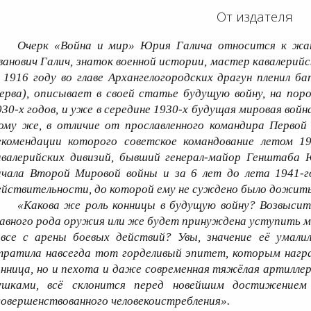
От издателя
Очерк «Война и мир» Юрия Галича относится к жа
ванович Галич, знаток военной истории, мастер кавалерийс
в 1916 году во главе Архангелогородских драгун пленил б
ерва), описывает в своей статье будущую войну, на пор
930-х годов, и уже в середине 1930-х будущая мировая вой
ому же, в отличие от прославленного командира Первой 
екомендации которого советское командование летом 1
авалерийских дивизий, бывший генерал-майор Генштаба Ю
ачала Второй Мировой войны и за 6 лет до лета 1941-
ействительности, до которой ему не суждено было дожит
«Какова же роль конницы в будущую войну? Возвыситс
лавного рода оружия или же будет принуждена уступить м
овсе с арены боевых действий? Увы, значение её умалил
тратила навсегда тот горделивый эпитет, которым награ
онница, но и пехота и даже современная тяжёлая артилле
ушками, всё склонится перед новейшим достижением 
совершенствованного человекоистребления».