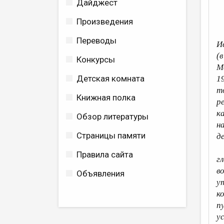
Дайджест
Произведения
Переводы
И
(
Конкурсы
М
Детская комната
1
т
Книжная полка
р
к
Обзор литературы
н
Страницы памяти
д
Правила сайта
г
в
Объявления
у
к
п
у