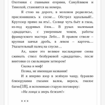
Охотники с главными егерями, Самуйликом и
Тимохой, становятся на номера.
Я стою на дороге, в моховом редколесье,
прислонившись к сосне… Обстрел идеальный!..
Кругозор прямо на ять!.. Солнце чуть бьёт в глаза,
из-под кудрявых ёлок… В руках маленькая
«двадцатка», с умеренным чоком, работы
французского мастера Лебо… В правом стволе –
крупная заячья дробь, в левом – картечь…
Указательный палец на спуске…
Ах, какое это великое наслаждение снова
сжимать ствол безбурковой «двадцатки», после
винтовки со скользящим затвором!
Сказка и миф!
Поэма, не имеющая названия!
И я вперяю взор в зелёную чащу, буравлю
близорукими глазами валеж, вереск, гнилое
[18]
багно
, и вспоминаю старую поговорку:
«На ловца и зверь бежит!»
* * *