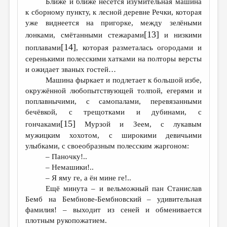
Ближе и ближе несётся изумительная машина
к сборному пункту, к лесной деревне Речки, которая
уже виднеется на пригорке, между зелёными
[13]
лонками, смётанными стежарами
и низкими
[14]
поплавами
, которая разметалась огородами и
серенькими полесскими хатками на полторы версты
и ожидает званых гостей…
Машина фыркает и подлетает к большой избе,
окружённой любопытствующей толпой, егерями и
поплавнычими, с самопалами, перевязанными
бечёвкой, с трещотками и дубинами, с
[15]
гончаками
Мурзой и Зеем, с лукавым
мужицким хохотом, с широкими девичьими
улыбками, с своеобразным полесским жаргоном:
– Паночку!..
– Немашики!..
– Я яму ге, а ён мине ге!..
Ещё минута – и вельможный пан Станислав
Бемб на Бембнове-Бембновский – удивительная
фамилия! – выходит из сеней и обменивается
плотным рукопожатием.