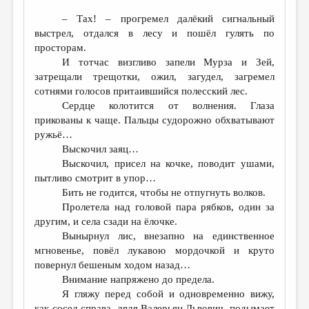
– Тах! – прогремел далёкий сигнальный
выстрел, отдался в лесу и пошёл гулять по
просторам.
И тотчас визгливо запели Мурза и Зей,
затрещали трещотки, ожил, загудел, загремел
сотнями голосов притаившийся полесский лес.
Сердце колотится от волнения. Глаза
прикованы к чаще. Пальцы судорожно обхватывают
ружьё…
Выскочил заяц…
Выскочил, присел на кочке, поводит ушами,
пытливо смотрит в упор…
Бить не годится, чтобы не отпугнуть волков.
Пролетела над головой пара рябков, один за
другим, и села сзади на ёлочке.
Вынырнул лис, внезапно на единственное
мгновенье, повёл лукавою мордочкой и круто
повернул бешеным ходом назад…
Внимание напряжено до предела.
Я гляжу перед собой и одновременно вижу,
как сосед справа, дядя Валерьян Львович, подымает