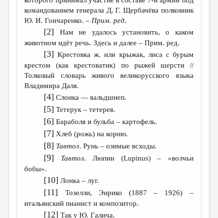
командованием генерала Д. Г. Щербачёва полковник
Ю. И. Гончаренко. –
Прим. ред.
[2]
Нам не удалось установить, о каком
животном идёт речь. Здесь и далее – Прим. ред.
[3]
Крестовка ж. или крыжак, лиса с бурым
крестом (как крестоватик) по рыжей шерсти //
Толковый словарь живого великорусского языка
Владимира Даля.
[4]
Слонка — вальдшнеп.
[5]
Тетерук – тетерев.
[6]
Бараболя и бульба – картофель.
[7]
Хлеб (рожь) на корню.
[8]
Тавтол
. Рунь – озимые всходы.
[9]
Тавтол.
Люпин (Lupinus) – «волчьи
бобы».
[10]
Лонка – луг.
[11]
Тозелли, Энрико (1887 – 1926) –
итальянский пианист и композитор.
[12]
Так у Ю. Галича.