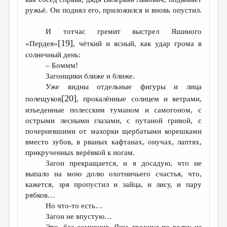
ружьё. Он поднял его, приложился и вновь опустил.
И тотчас гремит выстрел Яшиного
[19]
«Пердея»
, чёткий и ясный, как удар грома в
солнечный день:
– Боммм!
Загонщики ближе и ближе.
Уже видны отдельные фигуры и лица
[20]
полещуков
, прокалённые солнцем и ветрами,
изъеденные полесским туманом и самогоном, с
острыми лесными глазами, с путаной гривой, с
почерневшими от махорки щербатыми корешками
вместо зубов, в рваных кафтанах, онучах, лаптях,
прикрученных верёвкой к ногам.
Загон прекращается, и я досадую, что не
выпало на мою долю охотничьего счастья, что,
кажется, зря пропустил и зайца, и лису, и пару
рябков…
Но что-то есть…
Загон не впустую…
Это, без сомнения, Яша грохнул по волку из