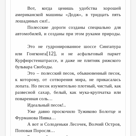
Вот, когда ценишь удобства хорошей
американской машины «Додж», в тридцать пять
лошадиных сил!..
Полесские дороги созданы специально для
автомобилей, и созданы при этом руками природы.
Это не гудронированное шоссе Сингапура
[12]
или Гонгконга
, и не асфальтовый паркет
Курфюрстенштрассе, и даже не плитняк рижского
бульвара Свободы.
Это – полесский песок, обыкновенный песок,
к которому, от сотворения мира, не прикасалась
лопата. Но песок изумительно плотный, чистый, как
развесной сахар, белый, как мука-крупчатка или
поваренная соль…
Идеальный песок!..
Уже давно проскочило Тужиково Болотце и
Фурманова Нивка…
А вот и Солоденьки Лесочек, Волчий Остров,
Поповая Поросля…