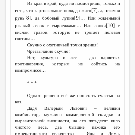
Из края в край, куда ни посмотришь, только и
[7]
есть, что картофельные поля, да жито
, да озимая
[8]
[9]
рунь
, да бобовый лупин
… Или жиденький
[10]
ржавый лесок с сыроежками… Или лонки
с
кислой травой, которую не трогает полевая
скотина…
Скучно с охотничьей точки зрения!
Чрезвычайно скучно!
Нет, культура и лес – два ядовитых
противоречия, которым не сойтись на
компромиссе…
* * *
Однако решено всё же попытать счастья на
коз.
Дядя Валерьян Львович – великий
комбинатор, мужчина коммерческой складки и
выразительной внешности, на сто пятьдесят кило
чистого веса, два бывшие пажика его
императорского величества – Яша и Дима,