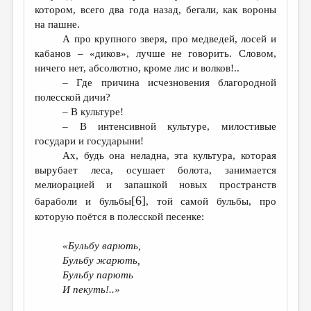
котором, всего два года назад, бегали, как вороны
на пашне.
А про крупного зверя, про медведей, лосей и
кабанов – «диков», лучше не говорить. Словом,
ничего нет, абсолютно, кроме лис и волков!..
– Где причина исчезновения благородной
полесской дичи?
– В культуре!
– В интенсивной культуре, милостивые
государи и государыни!
Ах, будь она неладна, эта культура, которая
вырубает леса, осушает болота, занимается
мелиорацией и запашкой новых пространств
[6]
бараболи и бульбы
, той самой бульбы, про
которую поётся в полесской песенке:
«Бульбу варють,
Бульбу жарють,
Бульбу парють
И пекуть!..»