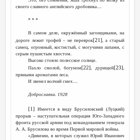
своего славного английского дробовика…
* * *
В самом деле, окружённый загонщиками, на
[21]
дороге лежит трофей – не переярок
, а старый
самец, огромный, костистый, с могучими лапами, с
серым пушистым хвостом.
Высоко стояло полесское солнце.
[22]
[23]
Пахло смолой, богуном
, дурищей
,
пряными ароматами леса.
И звенел волчий смех…
Доброславка. 1928
[1]
Имеется в виду Брусиловский (Луцкий)
прорыв – наступательная операция Юго-Западного
фронта русской армии под командованием генерала
А. А. Брусилова во время Первой мировой войны.
«Дивизии, в которых служил Юрий Иванович