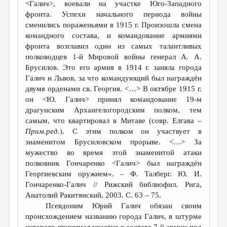
<Галич>, воевали на участке Юго-Западного
фронта. Успехи начального периода войны
сменились пораженьями в 1915 г. Произошла смена
командного состава, и командование армиями
фронта возглавил один из самых талантливых
полководцев 1-й Мировой войны генерал А. А.
Брусилов. Это его армия в 1914 г. заняла города
Галич и Львов, за что командующий был награждён
двумя орденами св. Георгия. <…> В октябре 1915 г.
он <Ю. Галич> принял командование 19-м
драгунским Архангелогородским полком, тем
самым, что квартировал в Митаве (совр. Елгава
–
Прим.ред.
). С этим полком он участвует в
знаменитом Брусиловском прорыве. <…> За
мужество во время этой знаменитой атаки
полковник Гончаренко <Галич> был награждён
Георгиевским оружием». – Ф. Талберг. Ю. И.
Гончаренко-Галич // Рижский библиофил. Рига,
Анатолий Ракитянский, 2003. С. 63 – 75.
Псевдоним Юрий Галич обязан своим
происхождением названию города Галич, в штурме
которого принимал участие в составе 7-й армии под