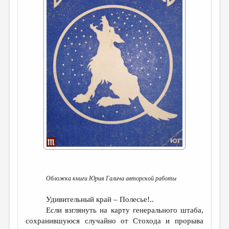
ДАЙДЖЕСТ
ПРОИЗВЕДЕНИЯ
ПЕРЕВОДЫ
КОНКУРСЫ
ДЕТСКАЯ КОМНАТА
КНИЖНАЯ ПОЛКА
ОБЗОР ЛИТЕРАТУРЫ
СТРАНИЦЫ ПАМЯТИ
ОБЪЯВЛЕНИЯ
Обложка книги Юрия Галича авторской работы
КОЛОНКА РЕДАКТОРА
РЕДКОЛЛЕГИЯ
Удивительный край – Полесье!..
Если взглянуть на карту генерального штаба,
ОТ РЕДАКЦИИ
сохранившуюся случайно от Стохода и прорыва