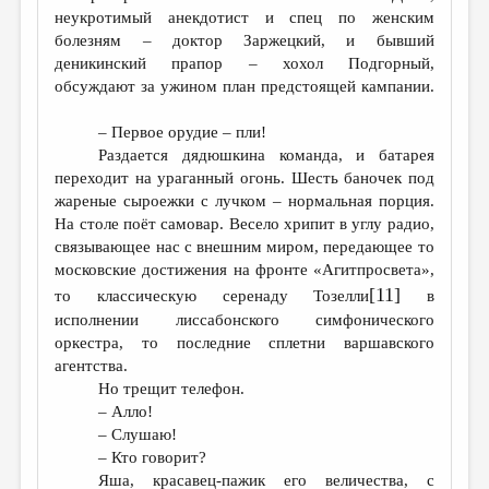
неукротимый анекдотист и спец по женским
болезням – доктор Заржецкий, и бывший
деникинский прапор – хохол Подгорный,
обсуждают за ужином план предстоящей кампании.
– Первое орудие – пли!
Раздается дядюшкина команда, и батарея
переходит на ураганный огонь. Шесть баночек под
жареные сыроежки с лучком – нормальная порция.
На столе поёт самовар. Весело хрипит в углу радио,
связывающее нас с внешним миром, передающее то
московские достижения на фронте «Агитпросвета»,
[11]
то классическую серенаду Тозелли
в
исполнении лиссабонского симфонического
оркестра, то последние сплетни варшавского
агентства.
Но трещит телефон.
– Алло!
– Слушаю!
– Кто говорит?
Яша, красавец-пажик его величества, с