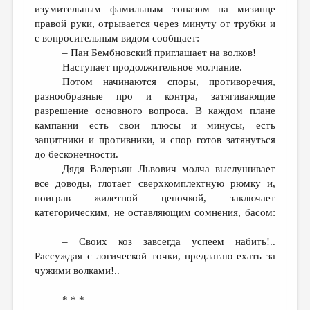
изумительным фамильным топазом на мизинце
правой руки, отрывается через минуту от трубки и
с вопросительным видом сообщает:
– Пан Бембновский приглашает на волков!
Наступает продолжительное молчание.
Потом начинаются споры, противоречия,
разнообразные про и контра, затягивающие
разрешение основного вопроса. В каждом плане
кампании есть свои плюсы и минусы, есть
защитники и противники, и спор готов затянуться
до бесконечности.
Дядя Валерьян Львович молча выслушивает
все доводы, глотает сверхкомплектную рюмку и,
поиграв жилетной цепочкой, заключает
категорическим, не оставляющим сомнения, басом:
– Своих коз завсегда успеем набить!..
Рассуждая с логической точки, предлагаю ехать за
чужими волками!..
* * *