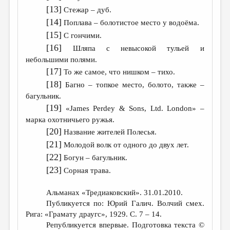
[13]
Стежар – дуб.
[14]
Поплава – болотистое место у водоёма.
[15]
С гончими.
[16]
Шляпа с невысокой тульей и
небольшими полями.
[17]
То же самое, что нишком – тихо.
[18]
Багно – топкое место, болото, также –
багульник.
[19]
«James Perdey & Sons, Ltd. London» –
марка охотничьего ружья.
[20]
Название жителей Полесья.
[21]
Молодой волк от одного до двух лет.
[22]
Богун – багульник.
[23]
Сорная трава.
Альманах «Тредиаковский». 31.01.2010.
Публикуется по: Юрий Галич. Волчий смех.
Рига: «Грамату драугс», 1929. С. 7 – 14.
Републикуется впервые. Подготовка текста ©