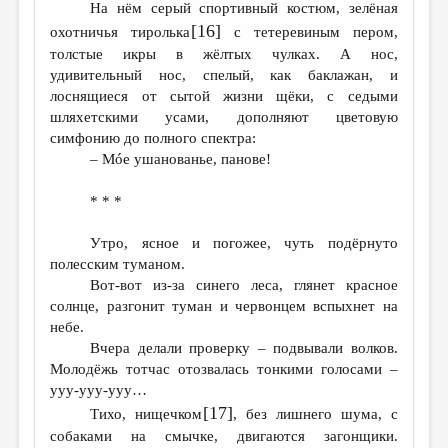
На нём серый спортивный костюм, зелёная
[16]
охотничья тиролька
с тетеревиным пером,
толстые икры в жёлтых чулках. А нос,
удивительный нос, спелый, как баклажан, и
лоснящиеся от сытой жизни щёки, с седыми
шляхетскими усами, дополняют цветовую
симфонию до полного спектра:
– Мóе ушанованье, панове!
* * *
Утро, ясное и погожее, чуть подёрнуто
полесским туманом.
Вот-вот из-за синего леса, глянет красное
солнце, разгонит туман и червонцем вспыхнет на
небе.
Вчера делали проверку – подвывали волков.
Молодёжь тотчас отозвалась тонкими голосами –
ууу-ууу-ууу…
[17]
Тихо, нищечком
, без лишнего шума, с
собаками на смычке, двигаются загонщики.