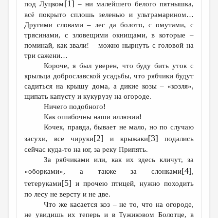
[1]
МАЛАЯ ПРОЗА
под Луцком
– ни малейшего белого пятнышка,
всё покрыто сплошь зеленью и ультрамарином…
ЭССЕИСТИКА
Другими словами – лес да болото, с омутами, с
трясинами, с зловещими окнищами, в которые –
ЛИТЕРАТУРОВЕДЕНИЕ
поминай, как звали! – можно нырнуть с головой на
КУЛЬТУРОВЕДЕНИЕ
три сажени…
Короче, я был уверен, что буду бить уток с
ПУБЛИЦИСТИКА
крыльца доброславской усадьбы, что рябчики будут
садиться на крышу дома, а дикие козы – «козля»,
РЕЦЕНЗИРОВАНИЕ
щипать капусту и кукурузу на огороде.
ЦИКЛЫ ПУБЛИКАЦИЙ
Ничего подобного!
Как ошибочны наши иллюзии!
ТРЕДИАКОВСКИЙ
Кочек, правда, бывает не мало, но по случаю
[2]
[3]
засухи, все чируки
и крыжаки
подались
МЕДИА
сейчас куда-то на юг, за реку Припять.
ВКОНТАКТЕ
За рябчиками или, как их здесь кличут, за
[4]
«оборками», а также за слонками
,
[5]
тетеруками
и прочею птицей, нужно походить
по лесу не версту и не две.
Что же касается коз – не то, что на огороде,
не увидишь их теперь и в Тужиковом Болотце, в