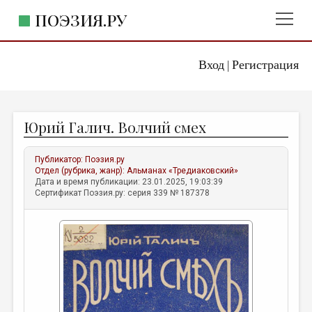
ПОЭЗИЯ.РУ
Вход
Регистрация
ГЛАВНОЕ МЕНЮ
|
ПОЭЗИЯ.РУ
ИЗДАТЕЛЬСТВО
Юрий Галич. Волчий смех
ЖАНРЫ
АВТОРЫ
Публикатор:
Поэзия.ру
Отдел (рубрика, жанр):
Альманах «Тредиаковский»
КОММЕНТАРИИ
Дата и время публикации: 23.01.2025, 19:03:39
Сертификат Поэзия.ру: серия 339 № 187378
ЛИТСАЛОН
НОВОСТИ
ПРАВИЛА САЙТА
ОТДЕЛЫ И РУБРИКИ
ИЗБРАННОЕ