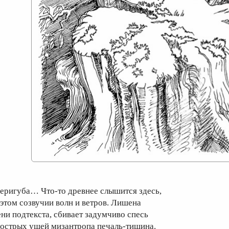
еригуба… Что-то древнее слышится здесь,
 этом созвучии волн и ветров. Лишена
ени подтекста, сбивает задумчиво спесь
 острых ушей мизантропа печаль-тишина.