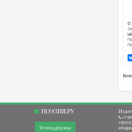
Се
Пр
Пр
Ком
ПОЭЗИЯ.РУ
Издат
+7 (8
192019,
Техподдержка
info@po