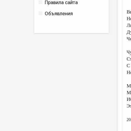
Правила сайта
В
Объявления
Н
Л
Д
Ч
Ч
С
С
Н
Мо
М
И
Э
20