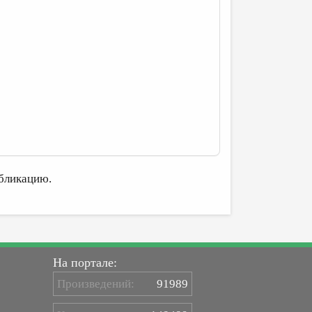
бликацию.
На портале:
Произведений:
91989