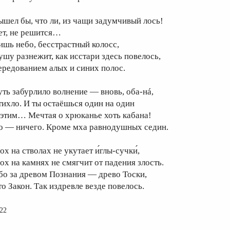
ышел бы, что ли, из чащи задумчивый лось!
ет, не решится…
ишь небо, бесстрастный колосс,
ушу разнежит, как исстари здесь повелось,
ередованием алых и синих полос.
уть забурлило волнение — вновь, оба-нá,
тихло. И ты остаёшься один на один
 этим… Мечтая о хрюканье хоть кабана!
о — ничего. Кроме мха равнодушных седин.
х на стволах не укутает и́глы-сучки́,
ох на камнях не смягчит от падения злость.
бо за древом Познания — древо Тоски,
то Закон. Так издревле везде повелось.
22