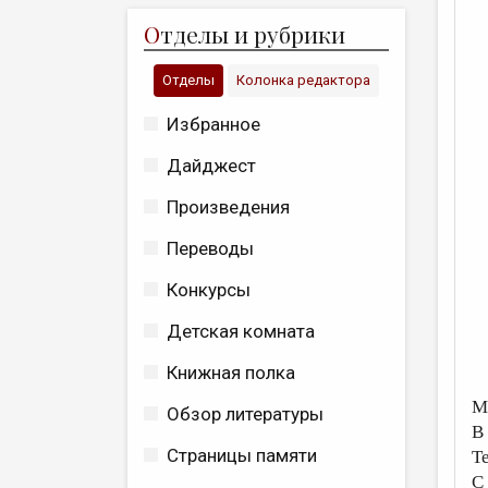
О
тделы и рубрики
Отделы
Колонка редактора
Избранное
Дайджест
Произведения
Переводы
Конкурсы
Детская комната
Книжная полка
М
Обзор литературы
В
Страницы памяти
Т
С