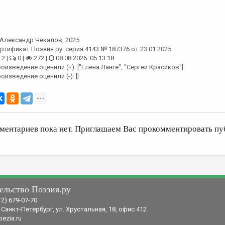
Александр Чекалов
, 2025
ртификат Поэзия.ру: серия 4143 № 187376 от 23.01.2025
2 |
0 |
272 |
08.08.2026. 05:13:18
оизведение оценили (+): ["Елена Ланге", "Сергей Красиков"]
оизведение оценили (-): []
ментариев пока нет. Приглашаем Вас прокомментировать пу
ельство Поэзия.ру
12) 679-07-70
 Санкт-Петербург, ул. Хрустальная, 18, офис 412
ezia.ru