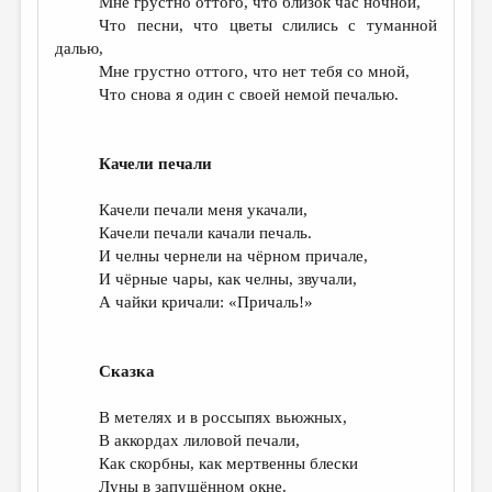
Мне грустно оттого, что близок час ночной,
Что песни, что цветы слились с туманной
далью,
Мне грустно оттого, что нет тебя со мной,
Что снова я один с своей немой печалью.
Качели печали
Качели печали меня укачали,
Качели печали качали печаль.
И челны чернели на чёрном причале,
И чёрные чары, как челны, звучали,
А чайки кричали: «Причаль!»
Сказка
В метелях и в россыпях вьюжных,
В аккордах лиловой печали,
Как скорбны, как мертвенны блески
Луны в запушённом окне.