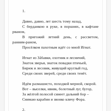
1.
Давно, давно, лет шесть тому назад,
С берданкою в руке, в поршнях, в кафтане
рваном,
В пригожий летний день, с рассветом,
ранним-раном,
Просёлком пахотным идёт со мной Игнат.
Игнат из Зáбавки, охотник и лесничий,
Знаток зверья, знаток повадки птичьей,
Бирюк и лесовик, живущий круглый год,
Среди своих зверей, среди своих тенёт.
Идём размашисто, походкой мерной, скорой.
Вот – выселки, ивняк, болотный луг, бугор,
За жёлтой полосой синеет дальний бор –
Снимаю карабин и звонко кличу Фора.
2.