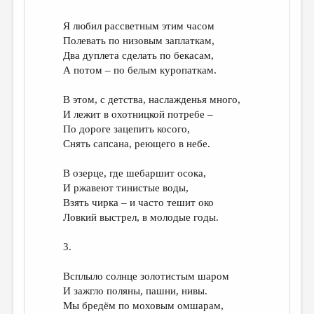
Я любил рассветным этим часом
Полевать по низовым заплаткам,
Два дуплета сделать по бекасам,
А потом – по белым куропаткам.
В этом, с детства, наслажденья много,
И лежит в охотницкой потребе –
По дороге зацепить косого,
Снять сапсана, реющего в небе.
В озерце, где шебаршит осока,
И ржавеют тинистые воды,
Взять чирка – и часто тешит око
Ловкий выстрел, в молодые годы.
3.
Всплыло солнце золотистым шаром
И зажгло поляны, пашни, нивы.
Мы бредём по моховым омшарам,