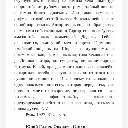
стукнувшись в отель»; «У тамила Бена опыт, где
сноровкой, где рублем, пинта рома, тайный шепот,
и тамил бежит вдвоем»… Или такие «смелые»
рифмы: «тихой лентой вьется Ворскла, небо нежит
синий ворс сткла». Автор очень вольно обращается
с именами собственными: в Тиргартене он любуется
амазонкой, «как пламенный Дедал», Гейне,
оказывается, «могучий меч и щит» Германии,
«майский полдень на Шпрее» с мундирами, и
шлемами, и капралами – «как картина Беклина» и т.
д. Лирика автора, по существу, не выше лирики
Ратгауза. В ней, правда, много «лиловых печалей»,
и «ароматностей», и «лунногрез», но от этого она
лучше не становится. И я почему-то вспоминаю
одну знакомую поэтессу, которая перед тем, как
прочесть мне стихотворение, где встречаются слова
«изломы», «фиолетовый», «экстазы»,
предупреждает: «Вот это несколько декадентское, в
новом духе». <…>
Руль. 1927, 31 августа
Юрий Галич. Орхидея. Стихи.