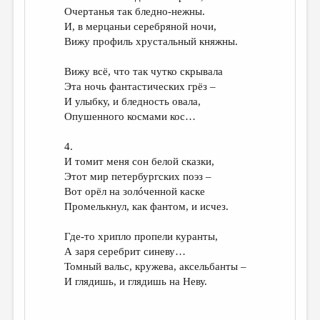
Очертанья так бледно-нежны.
И, в мерцаньи серебряной ночи,
Вижу профиль хрустальный княжны.
Вижу всё, что так чутко скрывала
Эта ночь фантастических грёз –
И улыбку, и бледность овала,
Опушенного космами кос…
4.
И томит меня сон белой сказки,
Этот мир петербургских поэз –
Вот орёл на золóченной каске
Промелькнул, как фантом, и исчез.
Где-то хрипло пропели куранты,
А заря серебрит синеву…
Томный вальс, кружева, аксельбанты –
И глядишь, и глядишь на Неву.