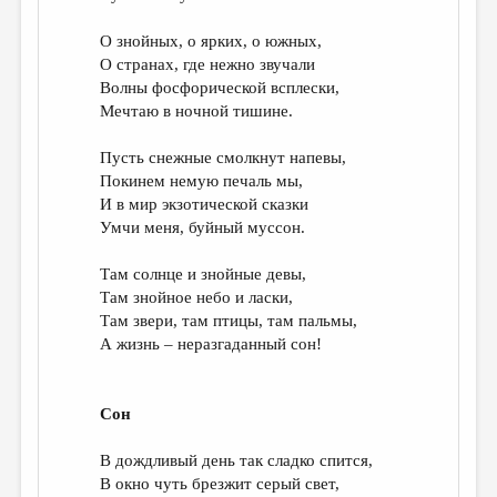
О знойных, о ярких, о южных,
О странах, где нежно звучали
Волны фосфорической всплески,
Мечтаю в ночной тишине.
Пусть снежные смолкнут напевы,
Покинем немую печаль мы,
И в мир экзотической сказки
Умчи меня, буйный муссон.
Там солнце и знойные девы,
Там знойное небо и ласки,
Там звери, там птицы, там пальмы,
А жизнь – неразгаданный сон!
Сон
В дождливый день так сладко спится,
В окно чуть брезжит серый свет,