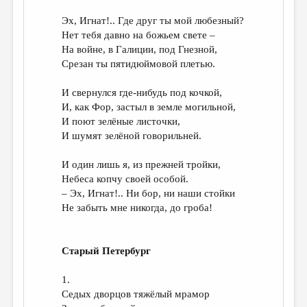
Эх, Игнат!.. Где друг ты мой любезный?
Нет тебя давно на божьем свете –
На войне, в Галиции, под Гнезной,
Срезан ты пятидюймовой плетью.
И свернулся где-нибудь под кочкой,
И, как Фор, застыл в земле могильной,
И поют зелёные листочки,
И шумят зелёной говорильней.
И один лишь я, из прежней тройки,
Небеса копчу своей особой.
– Эх, Игнат!.. Ни бор, ни наши стойки
Не забыть мне никогда, до гроба!
Старый Петербург
1.
Седых дворцов тяжёлый мрамор