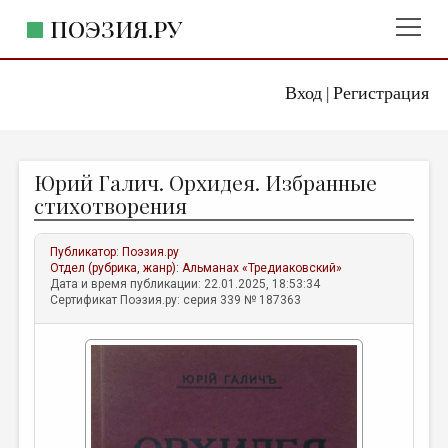
ПОЭЗИЯ.РУ
Вход
Регистрация
ГЛАВНОЕ МЕНЮ
|
ПОЭЗИЯ.РУ
ИЗДАТЕЛЬСТВО
Юрий Галич. Орхидея. Избранные
ЖАНРЫ
стихотворения
АВТОРЫ
Публикатор:
Поэзия.ру
КОММЕНТАРИИ
Отдел (рубрика, жанр):
Альманах «Тредиаковский»
Дата и время публикации: 22.01.2025, 18:53:34
ЛИТСАЛОН
Сертификат Поэзия.ру: серия 339 № 187363
НОВОСТИ
ПРАВИЛА САЙТА
ОТДЕЛЫ И РУБРИКИ
ИЗБРАННОЕ