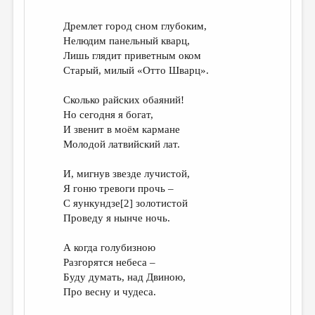
Дремлет город сном глубоким,
Нелюдим панельный кварц,
Лишь глядит приветным оком
Старый, милый «Отто Шварц».
Сколько райских обаяний!
Но сегодня я богат,
И звенит в моём кармане
Молодой латвийский лат.
И, мигнув звезде лучистой,
Я гоню тревоги прочь –
С яункундзе[2] золотистой
Проведу я нынче ночь.
А когда голубизною
Разгорятся небеса –
Буду думать, над Двиною,
Про весну и чудеса.