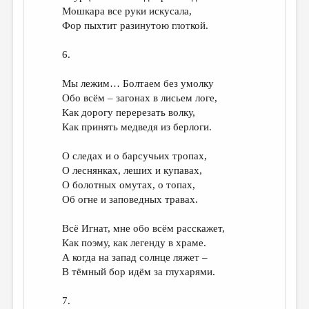
Мошкара все руки искусала,
Фор пыхтит разинутою глоткой.
6.
Мы лежим… Болтаем без умолку
Обо всём – загонах в лисьем логе,
Как дорогу перерезать волку,
Как принять медведя из берлоги.
О следах и о барсучьих тропах,
О леснянках, леших и купавах,
О болотных омутах, о топах,
Об огне и заповедных травах.
Всё Игнат, мне обо всём расскажет,
Как поэму, как легенду в храме.
А когда на запад солнце ляжет –
В тёмный бор идём за глухарями.
7.