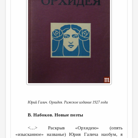
ДАЙДЖЕСТ
ПРОИЗВЕДЕНИЯ
ПЕРЕВОДЫ
КОНКУРСЫ
ДЕТСКАЯ КОМНАТА
КНИЖНАЯ ПОЛКА
ОБЗОР ЛИТЕРАТУРЫ
СТРАНИЦЫ ПАМЯТИ
ОБЪЯВЛЕНИЯ
Юрий Галич. Орхидея. Рижское издание 1927 года
КОЛОНКА РЕДАКТОРА
В. Набоков. Новые поэты
РЕДКОЛЛЕГИЯ
<…> Раскрыв «Орхидею» (опять
ОТ РЕДАКЦИИ
«изысканное» названье) Юрия Галича наобум, я