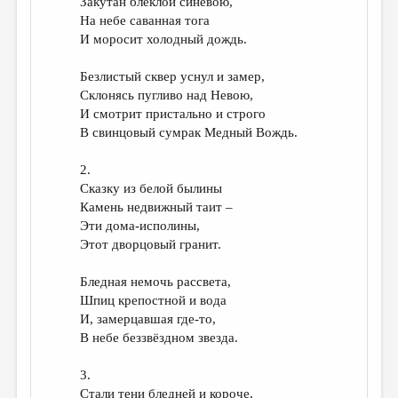
Закутан блеклой синевою,
На небе саванная тога
И моросит холодный дождь.
Безлистый сквер уснул и замер,
Склонясь пугливо над Невою,
И смотрит пристально и строго
В свинцовый сумрак Медный Вождь.
2.
Сказку из белой былины
Камень недвижный таит –
Эти дома-исполины,
Этот дворцовый гранит.
Бледная немочь рассвета,
Шпиц крепостной и вода
И, замерцавшая где-то,
В небе беззвёздном звезда.
3.
Стали тени бледней и короче,