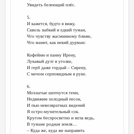
Увидеть белеющий плёс.
5.
И кажется, будто я вижу,
Сквозь зыбкий и едкий туман,
Что чувству жасминному ближе,
Что манит, как некий дурман:
Кофейню и панну Ирену,
Лукавый дуэт в уголке,
И герб даже гордый – Сирену,
С мечом серповидным в руке.
6.
Мохнатые шепчутся тени,
Недвижим холодный песок,
И пью невозвратных видений
Я остро-мучительный сок.
Кругом беспросветно и мгла ведь,
В тумане родная земля…
– Куда же, куда же направить