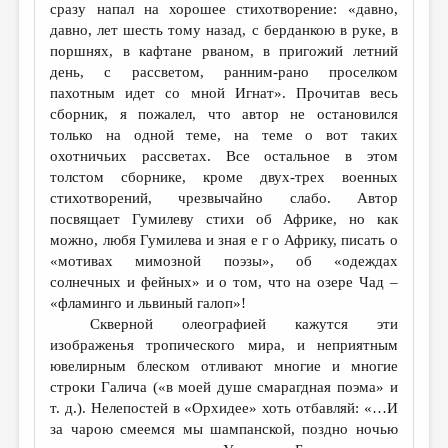
МАЛАЯ ПРОЗА
сразу напал на хорошее стихотворение: «давно,
давно, лет шесть тому назад, с берданкою в руке, в
ЭССЕИСТИКА
поршнях, в кафтане рваном, в пригожий летний
день, с рассветом, ранним-рано проселком
ЛИТЕРАТУРОВЕДЕНИЕ
пахотным идет со мной Игнат». Прочитав весь
КУЛЬТУРОВЕДЕНИЕ
сборник, я пожалел, что автор не остановился
только на одной теме, на теме о вот таких
ПУБЛИЦИСТИКА
охотничьих рассветах. Все остальное в этом
толстом сборнике, кроме двух-трех военных
РЕЦЕНЗИРОВАНИЕ
стихотворений, чрезвычайно слабо. Автор
ЦИКЛЫ ПУБЛИКАЦИЙ
посвящает Гумилеву стихи об Африке, но как
можно, любя Гумилева и зная е г о Африку, писать о
ТРЕДИАКОВСКИЙ
«мотивах мимозной поэзы», об «одеждах
солнечных и фейных» и о том, что на озере Чад –
МЕДИА
«фламинго и львиный галоп»!
ВКОНТАКТЕ
Скверной олеографией кажутся эти
изображенья тропического мира, и неприятным
ювелирным блеском отливают многие и многие
строки Галича («в моей душе смарагдная поэма» и
т. д.). Нелепостей в «Орхидее» хоть отбавляй: «…И
за чарою смеемся мы шампанской, поздно ночью