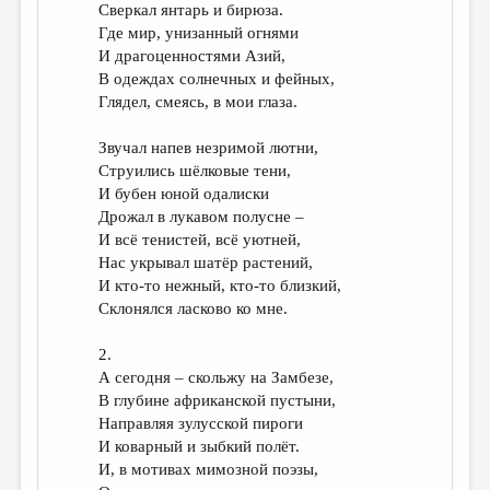
Сверкал янтарь и бирюза.
Где мир, унизанный огнями
И драгоценностями Азий,
В одеждах солнечных и фейных,
Глядел, смеясь, в мои глаза.
Звучал напев незримой лютни,
Струились шёлковые тени,
И бубен юной одалиски
Дрожал в лукавом полусне –
И всё тенистей, всё уютней,
Нас укрывал шатёр растений,
И кто-то нежный, кто-то близкий,
Склонялся ласково ко мне.
2.
А сегодня – скольжу на Замбезе,
В глубине африканской пустыни,
Направляя зулусской пироги
И коварный и зыбкий полёт.
И, в мотивах мимозной поэзы,