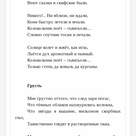
Веют сказки и скифские были.
Никого!.. Ни вблизи, ни вдали,
Кони быстро летели и мчали.
Колокольчик поёт – гьянгьоли…
Словно спутник тоски и печали.
Солнце колет и жжёт, как игла,
Льётся дух ароматный и пьяный.
Колокольчик поёт – гьянгьоля…
Только степь да ковыль да курганы.
Грусть
Мне грустно оттого, что след зари погас,
Что тёмных облаков нахмурились волокна,
Что звёзды в вышине, мильоном скорбных
глаз,
Таинственно глядят в растворенные окна.