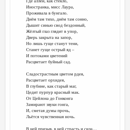
Где аллеи, как стекло,
Иностранка, мисс Лаура,
Проживала в бунгало.
Днём там тихо, днём там сонно,
Дышит синью свод бездонный,
Жёлтый глаз глядит в упор,
Дверь закрыта на запор,
Но лишь гуще станут тени,
Станет гуще острый яд –
И потоками цветений
Расцветает буйный сад.
Сладострастным цветом рдея,
Расцветает орхидея,
В глубине, как старый маг,
Цедит пурпур красный мак.
От Цейлона до Гонконга
Замирают звуки гонга,
И, сметая думы прочь,
Льётся чувственная ночь.
В ней призыв, в ней страсть и сила…