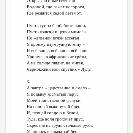
Открываю иные святыни –
Водопой, где лежат носороги,
Где резвится седой бегемот.
Пусть густы баобабные чащи,
Пусть колючи и цепки мимозы,
Но железной иглой ассегая
Я пронжу изумрудную мглу –
И всё чаще, всё чаще, всё чаще
Уношусь в африканские грёзы,
А на солнце глядит, не мигая,
Чернокожий мой спутник – Лулу.
3.
А завтра – царственно и смело –
Я подыму косматый парус
Моей таинственной фелуки,
На сонный выкинутой брег.
И, птицей гордою и белой,
Туда, где волн грохочет ярус,
Скрестив на грудь стальные руки,
Уединюсь в крылатый бег.