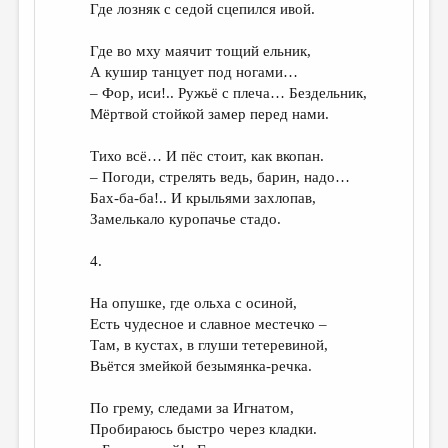
Где лозняк с седой сцепился ивой.
Где во мху маячит тощий ельник,
А кушир танцует под ногами…
– Фор, иси!.. Ружьё с плеча… Бездельник,
Мёртвой стойкой замер перед нами.
Тихо всё… И пёс стоит, как вкопан.
– Погоди, стрелять ведь, барин, надо…
Бах-ба-ба!.. И крыльями захлопав,
Замелькало куропачье стадо.
4.
На опушке, где ольха с осиной,
Есть чудесное и славное местечко –
Там, в кустах, в глуши тетеревиной,
Вьётся змейкой безымянка-речка.
По грему, следами за Игнатом,
Пробираюсь быстро через кладки.