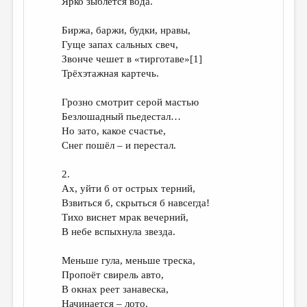
Ярко зыблется вода.
Биржа, баржи, будки, нравы,
Гуще запах сальных свеч,
Звонче чешет в «тирготаве»[1]
Трёхэтажная картечь.
Грозно смотрит серой мастью
Безлошадный пьедестал…
Но зато, какое счастье,
Снег пошёл – и перестал.
2.
Ах, уйти б от острых терний,
Взвиться б, скрыться б навсегда!
Тихо виснет мрак вечерний,
В небе вспыхнула звезда.
Меньше гула, меньше треска,
Пропоёт свирель авто,
В окнах реет занавеска,
Начинается – лото.