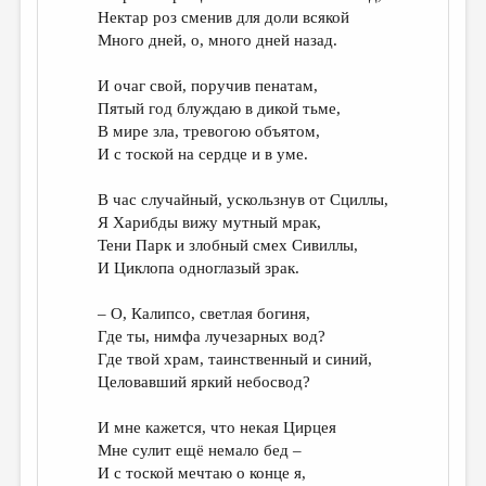
Нектар роз сменив для доли всякой
Много дней, о, много дней назад.
И очаг свой, поручив пенатам,
Пятый год блуждаю в дикой тьме,
В мире зла, тревогою объятом,
И с тоской на сердце и в уме.
В час случайный, ускользнув от Сциллы,
Я Харибды вижу мутный мрак,
Тени Парк и злобный смех Сивиллы,
И Циклопа одноглазый зрак.
– О, Калипсо, светлая богиня,
Где ты, нимфа лучезарных вод?
Где твой храм, таинственный и синий,
Целовавший яркий небосвод?
И мне кажется, что некая Цирцея
Мне сулит ещё немало бед –
И с тоской мечтаю о конце я,