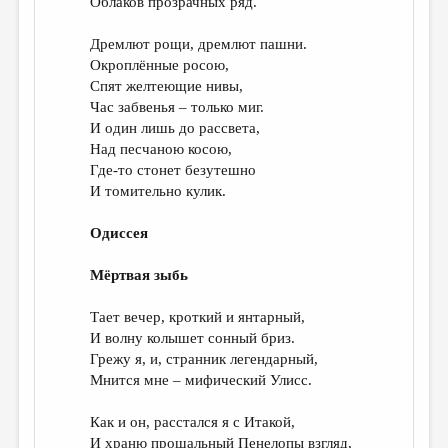
Облаков прозрачных ряд.
Дремлют рощи, дремлют пашни.
Окроплённые росою,
Спят желтеющие нивы,
Час забвенья – только миг.
И один лишь до рассвета,
Над песчаною косою,
Где-то стонет безутешно
И томительно кулик.
Одиссея
Мёртвая зыбь
Тает вечер, кроткий и янтарный,
И волну колышет сонный бриз.
Грежу я, и, странник легендарный,
Мнится мне – мифический Улисс.
Как и он, расстался я с Итакой,
И храню прощальный Пенелопы взгляд,