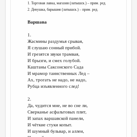
1. Торговая лавка, магазин (латышск.) – прим. ред.
2. Девушка, барышня (латышск.) – прим. ред.
Варшава
1.
Жасмины раздумья срывая,
Я слушаю сонный прибой.
И грезятся звуки трамвая,
И брызги, и смех голубой.
Каштаны Саксонского Сада
И мрамор таинственных Лед –
Ах, трогать не надо, не надо,
Рубца изъявленного след!
2.
Да, чудится мне, не во сне ли,
Сверканье асфальтовых плит,
И запах варшавской панели,
И чёткие стуки копыт.
И шумный бульвар, и аллеи,