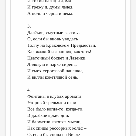
И тихий палац и дома –
И грежу я, думы лелея,
А ночь и черна и нема.
3.
Далёкие, смутные вести…
О, если бы вновь увидать
Толпу на Краковском Предместьи,
Как жалкий изгнанник, как тать!
Цветочный боскет и Лазенки,
Лиловую в парке сирень,
И смех сероглазой паненки,
И виллы кокетливой сень.
4.
Фонтаны в клубах аромата,
Узорный трельяж и огни –
Всё было когда-то, когда-то,
В далёкие яркие дни.
И бархатно катятся мысли,
Как спицы рессорных колёс –
О, если бы снова на Висле