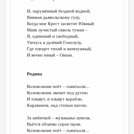
И, окружённый бездной водной,
Внимая дьявольскому гулу,
Когда мне Крест засветит Южный
Маяк лучистый сквозь туман –
Я, одинокий и свободный,
Умчусь в далёкий Гонолулу,
Где плещет тихий и жемчужный,
И вечно юный – Океан.
Родина
Колокольчик поёт – гьянгьоли…
Колокольчик звенит под дугою.
И плывут, и плывут корабли,
Караваном, над степью нагою.
За кибиткой – жужжанье шмеля,
Вьётся облачко серое пыли.
Колокольчик поёт – гьянгьоля…