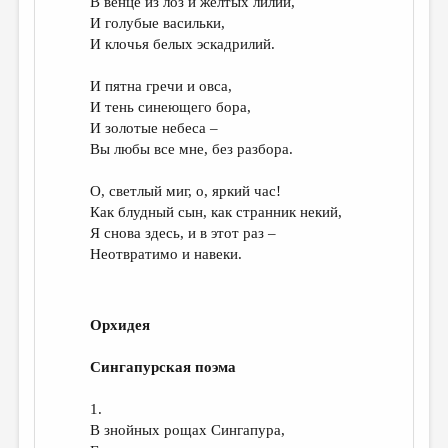
В венце из лоз и жёлтых лилий,
И голубые васильки,
И клочья белых эскадрилий.
И пятна гречи и овса,
И тень синеющего бора,
И золотые небеса –
Вы любы все мне, без разбора.
О, светлый миг, о, яркий час!
Как блудный сын, как странник некий,
Я снова здесь, и в этот раз –
Неотвратимо и навеки.
Орхидея
Сингапурская поэма
1.
В знойных рощах Сингапура,