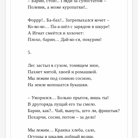
– Барин, стой!.. Гляди за супостатом –
Полевик, а може куропатки!..
Форрр!.. Ба-бах!.. Затрепыхался кочет –
Ко-ко-ко… Па-а-шёл с зарядом в шкуре!
А Игнат смеётся и хохочет:
Плохо, барин… Дай-ко-ся, покурим!
5.
Лес застыл в сухом, томящем зное,
Пахнет мятой, хвоей и ромашкой.
Мы лежим под сонною сосною,
На земле копошатся букашки.
– Уморился… Больно прыток, вишь ты!
В другорядь пущай его ты смело.
Барин, как?.. Чай, вынуть, што ли, фриштык?
Похарчи, сосни, потом – за дело!
Мы лежим… Краюха хлеба, сало,
Огурцы и шкалик добрый водки.