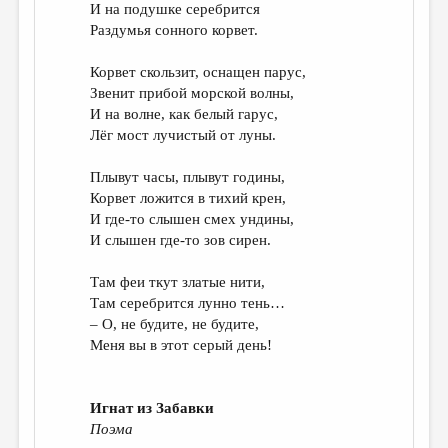
И на подушке серебрится
Раздумья сонного корвет.
Корвет скользит, оснащен парус,
Звенит прибой морской волны,
И на волне, как белый гарус,
Лёг мост лучистый от луны.
Плывут часы, плывут годины,
Корвет ложится в тихий крен,
И где-то слышен смех ундины,
И слышен где-то зов сирен.
Там феи ткут златые нити,
Там серебрится лунно тень…
– О, не будите, не будите,
Меня вы в этот серый день!
Игнат из Забавки
Поэма