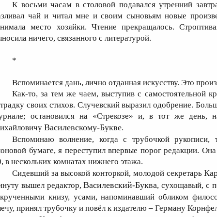
К восьми часам в столовой подавался утренний завтр
азливал чай и читал мне и своим сыновьям новые произв
анимала место хозяйки. Чтение прекращалось. Строптива
ыносила ничего, связанного с литературой.
*
Вспоминается дань, лично отданная искусству. Это про
Как-то, за тем же чаем, выступив с самостоятельной кр
етрадку своих стихов. Случевский выразил одобрение. Больш
урнале; остановился на «Стрекозе» и, в тот же день, 
Василевскому-Букве
ихайловичу
.
Вспоминаю волнение, когда с трубочкой рукописи,
лоновой бумаге, я переступил впервые порог редакции. Он
0, в нескольких комнатах нижнего этажа.
Ка
Сидевший за высокой конторкой, молодой секретарь
Василевский-Буква
инуту вышел редактор,
, сухощавый, с
акрученными книзу, усами, напоминавший обликом филос
лечу, принял трубочку и повёл к издателю – Герману Корнфе