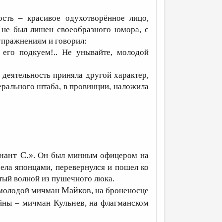
ость – красивое одухотворённое лицо,
 не был лишен своеобразного юмора, с
упражнениям и говорил:
ы его подкуем!.. Не унывайте, молодой
деятельность приняла другой характер,
ерального штаба, в провинции, наложила
нант С.»
. Он был минным офицером на
рела японцами, перевернулся и пошел ко
ытый волной из пушечного люка.
Майков
, молодой мичман
, на броненосце
Кульнев
войны – мичман
, на флагманском