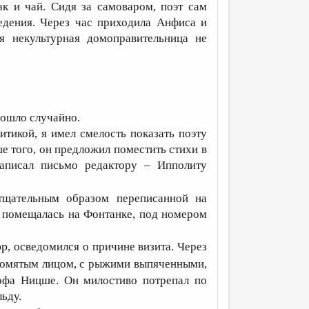
ак и чай. Сидя за самоваром, поэт сам
едения. Через час приходила Анфиса и
я некультурная домоправительница не
изошло случайно.
итикой, я имел смелость показать поэту
е того, он предложил поместить стихи в
написал письмо редактору – Ипполиту
 тщательным образом переписанной на
а помещалась на Фонтанке, под номером
рр
, осведомился о причине визита. Через
 помятым лицом, с рыжими выпяченными,
офа Ницше. Он милостиво потрепал по
льду.