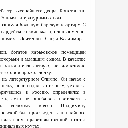
Константин
мейстер высочайшего двора,
крёстным литературным отцом.
, занимал большую барскую квартиру. С
 гвардейского экипажа и, одновременно,
«Лейтенант С.»
Владимир
вдонимом
; и
–
ой, богатой харьковской помещицей
дочерьми и младшим сыном. В качестве
л малоинтеллигентную, но достаточно
т которой прижил дочку.
й на литературном Олимпе. Он начал с
олку, поэт подал в отставку, уехал за
Вернувшись в Россию, определился в
ость, если не ошибаюсь, протекала в
Владимиру
ть к великому князю
чевский был произведен в чин тайного
едактором правительственной газеты.
официальных кругах.