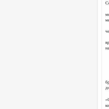
С
м
м
ч
в
н
б
д
«
к