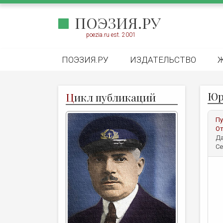
ПОЭЗИЯ.РУ
poezia.ru est. 2001
ПОЭЗИЯ.РУ
ИЗДАТЕЛЬСТВО
Юр
Ц
икл публикаций
Пу
От
Да
Се