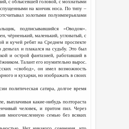
ший, с облысевшей головой, с мохнатыми
 спущенными на кончик носа. По типу –
 отсчитывал золотыми полуимперьялами
вальщик, подписывавшийся «Оводом».
ен, чёрненький, маленький, угловатый, с
й и кучей ребят на Среднем проспекте
 деньгах и плакался на судьбу. Это был
кой и острой фантазией, работавший в
тёжником. Талант его изумительно вырос.
усских «свобод», он имел возможность
рного и кухарки, но изображать в своих
ии политическая сатира, долгое время
е, выплачивая какие-нибудь полтораста
енчивый человек, и притом пил. Через
авив многочисленную семью без всяких
ьностью. Нет никакого сомнения, что