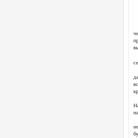
ч
п
в
с
д
в
к
Н
н
н
б