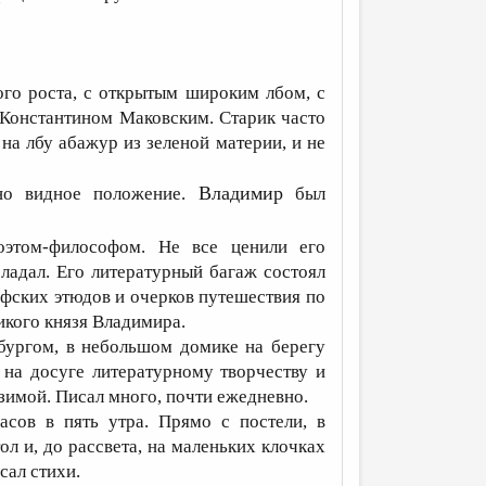
ого роста, с открытым широким лбом, с
 Константином Маковским. Старик часто
на лбу абажур из зеленой материи, и не
Владимир
ьно видное положение.
был
оэтом-философом. Не все ценили его
ладал. Его литературный багаж состоял
офских этюдов и очерков путешествия по
ликого князя Владимира.
нбургом, в небольшом домике на берегу
на досуге литературному творчеству и
 зимой. Писал много, почти ежедневно.
асов в пять утра. Прямо с постели, в
ол и, до рассвета, на маленьких клочках
исал стихи.