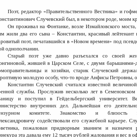
Поэт, редактор «Правительственного Вестника» и гоф
онстантинович Случевский
был, в некотором роде, моим 
Он проживал на Фонтанке, возле Измайловского моста
Константин
им жили два его сына –
, красивый лейтенант
аровитый поэт, печатавшийся в «Новом времени» под псе
ой однополчанин.
Старый поэт уже давно разъехался со своей жен
онгиновой
, жившей в Царском Селе, с двумя барышнями-
омоправительницы и хозяйки, старик Случевский держа
троптивую молодую особу, что-то вроде Анфисы Петровны, о
Константин Случевский считался известной величино
оенной службы. Прослужив несколько лет в Семеновском п
раницу и поступил в Гейдельбергский университет. 
инистерство внутренних дел. Дальнейшая его деятельн
ензурном комитете. Знакомство и близос
лександровичу
содействовали его служебной карьере. Слу
оветника, пожалован придворным званием и назначен р
инекура эта давала ему 12 тысяч рублей жалования и вес в 