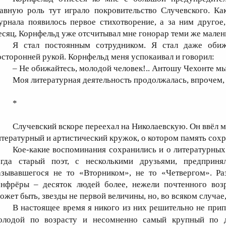
лавную роль тут играло покровительство Случевского. К
урнала появилось первое стихотворение, а за ним другое, 
есяц, Корнфельд уже отсчитывал мне гонорар теми же мале
Я стал постоянным сотрудником. Я стал даже обиж
осторонней рукой. Корнфельд меня успокаивал и говорил:
– Не обижайтесь, молодой человек!.. Антошу Чехонте м
Моя литературная деятельность продолжалась, впрочем,
*
Случевский вскоре переехал на Николаевскую. Он ввёл 
итературный и артистический кружок, о котором память с
Кое-какие воспоминания сохранились и о литературных 
огда старый поэт, с несколькими друзьями, предприня
азывавшегося не то «Вторником», не то «Четвергом». Ра
онфрёры – десяток людей более, нежели почтенного возра
ожет быть, звезды не первой величины, но, во всяком случа
В настоящее время я никого из них решительно не прип
олодой по возрасту и несомненно самый крупный по 