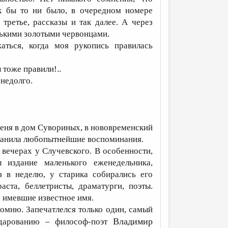
ак бы то ни было, в очередном номере
третье, рассказы и так далее. А через
нькими золотыми червонцами.
аться, когда моя рукопись правилась
ы тоже правили!..
 недолго.
меня в дом Сувориных, в нововременский
охранила любопытнейшие воспоминания.
вечерах у Случевского. В особенности,
л издание маленького еженедельника,
з в неделю, у старика собирались его
ста, беллетристы, драматурги, поэты.
е, имевшие известное имя.
омню. Запечатлелся только один, самый
Владимир
дарованию – философ-поэт