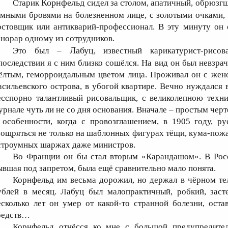
Корнфельд
Старик
сидел за столом, апатичный, обрюзг
ёмными бровями на болезненном лице, с золотыми очками,
остовщик или антикварий-профессионал. В эту минуту он
онорар одному из сотрудников.
Лабуц
Это был –
, известный карикатурист-рисо
последствии я с ним близко сошёлся. На вид он был невзрач
ёлтым, геморроидальным цветом лица. Проживал он с жено
асильевского острова, в убогой квартире. Вечно нуждался в
есспорно талантливый рисовальщик, с великолепною техни
урнале чуть ли не со дня основания. Вначале – простым чер
 особенности, когда с провозглашением, в 1905 году, р
зощряться не только на шаблонных фигурах тёщи, кума-пожа
строумных шаржах даже министров.
Во Франции он бы стал вторым «Карандашом». В Росс
ывшая под запретом, была ещё сравнительно мало понята.
Корнфельд им весьма дорожил, но держал в чёрном тел
ублей в месяц. Лабуц был малопрактичный, робкий, заст
есколько лет он умер от какой-то странной болезни, ост
редств…
Корнфельд отнёсся ко мне с большой предупредител