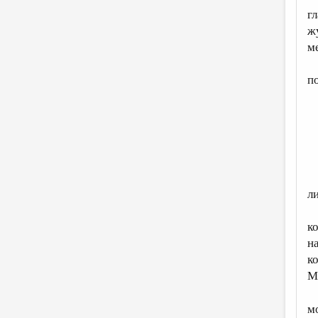
г
ж
м
п
л
к
н
к
М
м