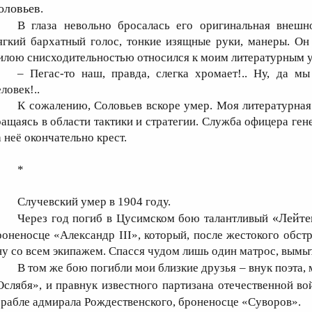
оловьев
.
В глаза невольно бросалась его оригинальная внешн
ягкий бархатный голос, тонкие изящные руки, манеры. Он
илою снисходительностью относился к моим литературным 
– Пегас-то наш, правда, слегка хромает!.. Ну, да м
еловек!..
К сожалению, Соловьев вскоре умер. Моя литературная 
ращаясь в области тактики и стратегии. Служба офицера ген
а неё окончательно крест.
*
Случевский умер в 1904 году.
«Лейте
Через год погиб в Цусимском бою талантливый
роненосце «Александр III», который, после жестокого обст
ну со всем экипажем. Спасся чудом лишь один матрос, вым
В том же бою погибли мои близкие друзья – внук поэта
Ослябя», и правнук известного партизана отечественной 
орабле адмирала Рождественского, броненосце «Суворов».