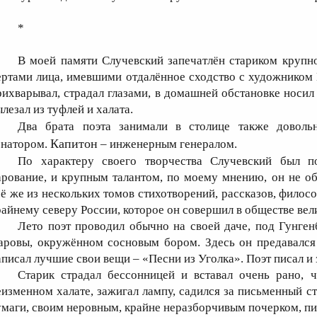
*
В моей памяти Случевский запечатлён стариком крупн
ертами лица, имевшими отдалённое сходство с художником
рихварывал, страдал глазами, в домашней обстановке носил 
ылезал из туфлей и халата.
Два брата поэта занимали в столице также довол
Капитон
енатором.
– инженерным генералом.
По характеру своего творчества Случевский был п
арование, и крупным талантом, по моему мнению, он не об
сё же из нескольких томов стихотворений, рассказов, филос
райнему северу России, которое он совершил в обществе ве
Лето поэт проводил обычно на своей даче, под Гунге
аровы, окружённом сосновым бором. Здесь он предавался 
аписал лучшие свои вещи – «Песни из Уголка». Поэт писал и
Старик страдал бессонницей и вставал очень рано, ч
еизменном халате, зажигал лампу, садился за письменный ст
умаги, своим неровным, крайне неразборчивым почерком, п