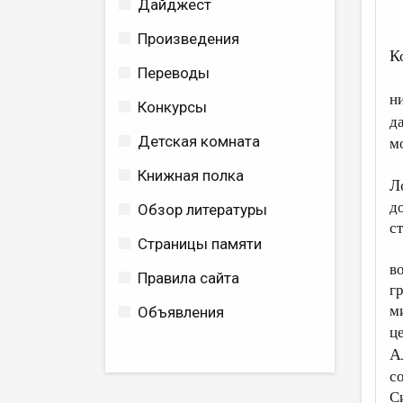
Дайджест
Произведения
К
Переводы
н
Конкурсы
д
Детская комната
м
Книжная полка
Л
д
Обзор литературы
с
Страницы памяти
в
Правила сайта
г
м
Объявления
ц
А
с
С