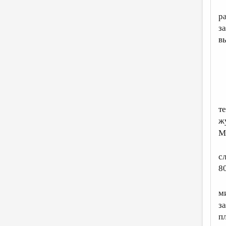
р
з
в
т
ж
М
с
8
м
з
п