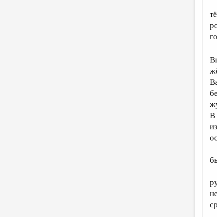
т
р
г
В
ж
В
б
ж
В
и
о
б
р
н
с