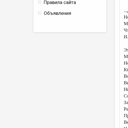
Правила сайта
..
Объявления
Н
М
Ч
И.
Э
М
Но
Кт
В
Ви
Ни
С
За
Ра
П
В