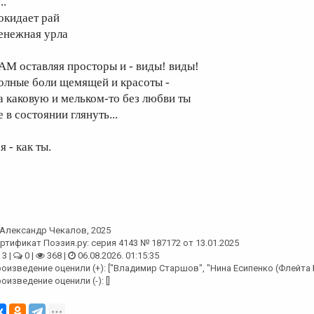
..
окидает рай
енежная урла
АМ оставляя просторы и - виды! виды!
олные боли щемящей и красоты -
а каковую и мельком-то без любви ты
 в состоянии глянуть...
я - как ты.
Александр Чекалов
, 2025
ртификат Поэзия.ру: серия 4143 № 187172 от 13.01.2025
3 |
0 |
368 |
06.08.2026. 01:15:35
оизведение оценили (+): ["Владимир Старшов", "Нина Есипенко (Флейта Б
оизведение оценили (-): []