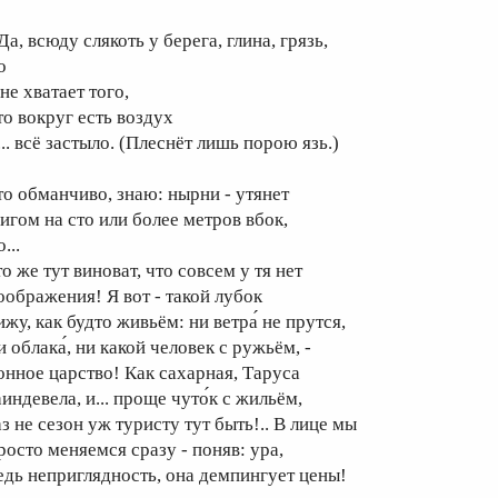
.Да, всюду слякоть у берега, глина, грязь,
о
не хватает того,
то вокруг есть воздух
.. всё застыло. (Плеснёт лишь порою язь.)
то обманчиво, знаю: нырни - утянет
игом на сто или более метров вбок,
...
о же тут виноват, что совсем у тя нет
оображения! Я вот - такой лубок
жу, как будто живьём: ни ветра́ не прутся,
 облака́, ни какой человек с ружьём, -
онное царство! Как сахарная, Таруса
индевела, и... проще чуто́к с жильём,
з не сезон уж туристу тут быть!.. В лице мы
росто меняемся сразу - поняв: ура,
едь неприглядность, она демпингует цены!