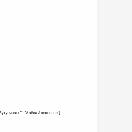
утугычаг) °", "Алёна Алексеева"]