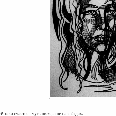
ё-таки счастье - чуть ниже, а не на звёздах.