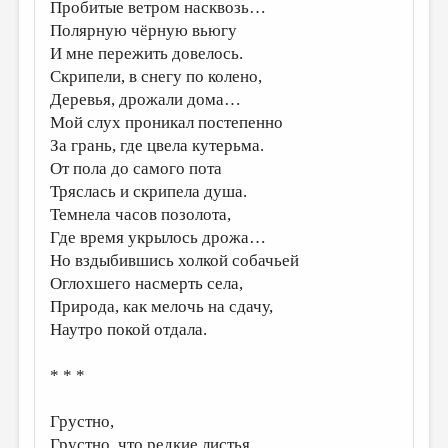
Пробитые ветром насквозь…
Полярную чёрную вьюгу
И мне пережить довелось.
Скрипели, в снегу по колено,
Деревья, дрожали дома…
Мой слух проникал постепенно
За грань, где цвела кутерьма.
От пола до самого пота
Тряслась и скрипела душа.
Темнела часов позолота,
Где время укрылось дрожа…
Но вздыбившись холкой собачьей
Оглохшего насмерть села,
Природа, как мелочь на сдачу,
Наутро покой отдала.
* * *
Грустно,
Грустно, что редкие листья