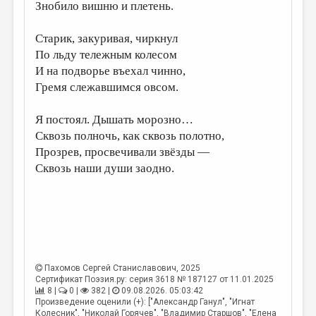
Знобило вишню и плетень.
Старик, закуривая, чиркнул
По льду тележным колесом
И на подворье въехал чинно,
Гремя слежавшимся овсом.
Я постоял. Дышать морозно…
Сквозь полночь, как сквозь полотно,
Прозрев, просвечивали звёзды —
Сквозь наши души заодно.
Пахомов Сергей Станиславович
, 2025
Сертификат Поэзия.ру: серия 3618 № 187127 от 11.01.2025
8 |
0 |
382 |
09.08.2026. 05:03:42
Произведение оценили (+): ["Александр Ганул", "Игнат
Колесник", "Николай Горячев", "Владимир Старшов", "Елена