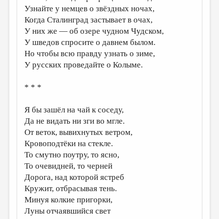
Узнайте у немцев о звёздных ночах,
ДАЙДЖЕСТ
Когда Сталинград застывает в очах,
У них же — об озере чудном Чудском,
ПРОИЗВЕДЕНИЯ
У шведов спросите о давнем былом.
ПЕРЕВОДЫ
Но чтобы всю правду узнать о зиме,
У русских проведайте о Колыме.
КОНКУРСЫ
ДЕТСКАЯ КОМНАТА
* * *
КНИЖНАЯ ПОЛКА
Я бы зашёл на чай к соседу,
ОБЗОР ЛИТЕРАТУРЫ
Да не видать ни зги во мгле.
От веток, вывихнутых ветром,
СТРАНИЦЫ ПАМЯТИ
Кровоподтёки на стекле.
ОБЪЯВЛЕНИЯ
То смутно поутру, то ясно,
То очевидней, то черней
КОЛОНКА РЕДАКТОРА
Дорога, над которой ястреб
РЕДКОЛЛЕГИЯ
Кружит, отбрасывая тень.
Минуя колкие пригорки,
ОТ РЕДАКЦИИ
Луны отчаявшийся свет