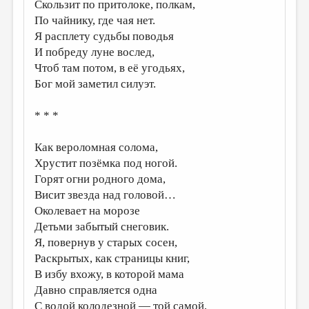
МАЛАЯ ПРОЗА
Скользит по притолоке, полкам,
По чайнику, где чая нет.
ЭССЕИСТИКА
Я расплету судьбы поводья
И побреду луне вослед,
ЛИТЕРАТУРОВЕДЕНИЕ
Чтоб там потом, в её угодьях,
КУЛЬТУРОВЕДЕНИЕ
Бог мой заметил силуэт.
ПУБЛИЦИСТИКА
* * *
РЕЦЕНЗИРОВАНИЕ
Как вероломная солома,
ЦИКЛЫ ПУБЛИКАЦИЙ
Хрустит позёмка под ногой.
ТРЕДИАКОВСКИЙ
Горят огни родного дома,
Висит звезда над головой…
МЕДИА
Околевает на морозе
ВКОНТАКТЕ
Детьми забытый снеговик.
Я, повернув у старых сосен,
Раскрытых, как страницы книг,
В избу вхожу, в которой мама
Давно справляется одна
С водой колодезной — той самой,