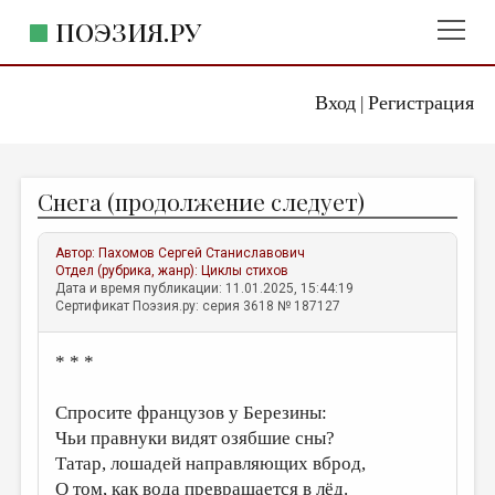
ПОЭЗИЯ.РУ
Вход
Регистрация
ГЛАВНОЕ МЕНЮ
|
ПОЭЗИЯ.РУ
ИЗДАТЕЛЬСТВО
Снега (продолжение следует)
ЖАНРЫ
АВТОРЫ
Автор:
Пахомов Сергей Станиславович
Отдел (рубрика, жанр):
Циклы стихов
КОММЕНТАРИИ
Дата и время публикации: 11.01.2025, 15:44:19
Сертификат Поэзия.ру: серия 3618 № 187127
ЛИТСАЛОН
* * *
НОВОСТИ
ПРАВИЛА САЙТА
Спросите французов у Березины:
Чьи правнуки видят озябшие сны?
ОТДЕЛЫ И РУБРИКИ
Татар, лошадей направляющих вброд,
ИЗБРАННОЕ
О том, как вода превращается в лёд.