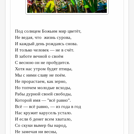
ДАЙДЖЕСТ
ПРОИЗВЕДЕНИЯ
ПЕРЕВОДЫ
Под солнцем Божьим мир цветёт,
Не ведая, что жизнь сурова,
КОНКУРСЫ
И каждый день рождаясь снова.
И только человек — не в счёт.
ДЕТСКАЯ КОМНАТА
В заботе вечной о своём
КНИЖНАЯ ПОЛКА
С весною он не пробудится.
Хотя нас утром будят птицы,
ОБЗОР ЛИТЕРАТУРЫ
Мы с ними славу не поём.
Не прорастаем, как зерно,
СТРАНИЦЫ ПАМЯТИ
Но топчем молодые всходы,
ОБЪЯВЛЕНИЯ
Рабы дурной своей свободы,
Которой имя — "всё равно".
КОЛОНКА РЕДАКТОРА
Всё — всё равно, — из года в год
Нас кружит карусель устало.
РЕДКОЛЛЕГИЯ
И если б денег всем хватало,
ОТ РЕДАКЦИИ
Со скуки вымер бы народ,
Не замечая ни весны,