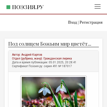
ПОЭЗИЯ.РУ
Вход
Регистрация
ГЛАВНОЕ МЕНЮ
|
ПОЭЗИЯ.РУ
ИЗДАТЕЛЬСТВО
Под солнцем Божьим мир цветёт...
ЖАНРЫ
АВТОРЫ
Автор:
Андрей Карпов
Отдел (рубрика, жанр):
Гражданская лирика
КОММЕНТАРИИ
Дата и время публикации: 05.01.2025, 20:28:41
Сертификат Поэзия.ру: серия 491 № 187017
ЛИТСАЛОН
НОВОСТИ
ПРАВИЛА САЙТА
ОТДЕЛЫ И РУБРИКИ
ИЗБРАННОЕ