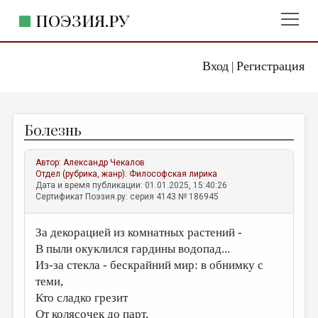
ПОЭЗИЯ.РУ
Вход
Регистрация
ГЛАВНОЕ МЕНЮ
|
ПОЭЗИЯ.РУ
ИЗДАТЕЛЬСТВО
Болезнь
ЖАНРЫ
АВТОРЫ
Автор:
Александр Чекалов
Отдел (рубрика, жанр):
Философская лирика
КОММЕНТАРИИ
Дата и время публикации: 01.01.2025, 15:40:26
Сертификат Поэзия.ру: серия 4143 № 186945
ЛИТСАЛОН
За декорацией из комнатных растений -
НОВОСТИ
В пыли окуклился гардины водопад...
ПРАВИЛА САЙТА
Из-за стекла - бескрайний мир: в обнимку с
теми,
ОТДЕЛЫ И РУБРИКИ
Кто сладко грезит
ИЗБРАННОЕ
От колясочек до парт,