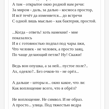
А там - открытое окно родной нам речи:
ДАЙДЖЕСТ
За миром - даль, за далью - космоса простор,
И всё течёт да изменяется... до встречи
ПРОИЗВЕДЕНИЯ
С одной лишь мыслью - как бактерия, простой.
ПЕРЕВОДЫ
...Когда - ответь! хоть намекни! - мне
КОНКУРСЫ
показалось
ДЕТСКАЯ КОМНАТА
И я с готовностью подпал под чары лжи,
Что человек - не человек, а просто заяц,
КНИЖНАЯ ПОЛКА
По чаще делающий петли? Ну! Скажи!
ОБЗОР ЛИТЕРАТУРЫ
Ведь вон опушка, а за ней... пустое поле?..
СТРАНИЦЫ ПАМЯТИ
Ах, одеяло?.. Без очков-то - не орёл...
ОБЪЯВЛЕНИЯ
А дальше - шторы и... окно какое, что ли:
КОЛОНКА РЕДАКТОРА
Как воплощение всего, что я обрёл?
РЕДКОЛЛЕГИЯ
Не воплощение. Не символ. И не образ.
ОТ РЕДАКЦИИ
А просто... улица. Под тяжестью ведра