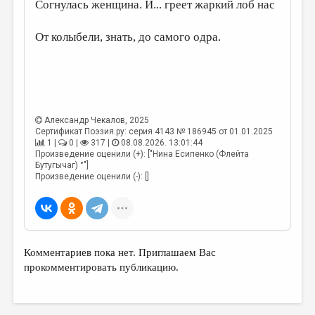
МАЛАЯ ПРОЗА
Согнулась женщина. И... греет жаркий лоб нас
ЭССЕИСТИКА
От колыбели, знать, до самого одра.
ЛИТЕРАТУРОВЕДЕНИЕ
КУЛЬТУРОВЕДЕНИЕ
ПУБЛИЦИСТИКА
Александр Чекалов
, 2025
РЕЦЕНЗИРОВАНИЕ
Сертификат Поэзия.ру: серия 4143 № 186945 от 01.01.2025
1 |
0 |
317 |
08.08.2026. 13:01:44
ЦИКЛЫ ПУБЛИКАЦИЙ
Произведение оценили (+): ["Нина Есипенко (Флейта
Бутугычаг) °"]
ТРЕДИАКОВСКИЙ
Произведение оценили (-): []
МЕДИА
ВКОНТАКТЕ
Комментариев пока нет. Приглашаем Вас
прокомментировать публикацию.