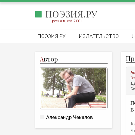
ПОЭЗИЯ.РУ
poezia.ru est. 2001
ПОЭЗИЯ.РУ
ИЗДАТЕЛЬСТВО
Пр
А
втор
А
От
Да
Се
П
В
Александр Чекалов
К
Ч