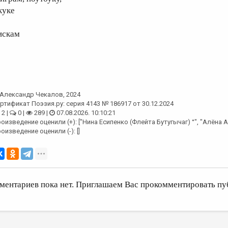
куке
искам
Александр Чекалов
, 2024
ртификат Поэзия.ру: серия 4143 № 186917 от 30.12.2024
2 |
0 |
289 |
07.08.2026. 10:10:21
оизведение оценили (+): ["Нина Есипенко (Флейта Бутугычаг) °", "Алёна 
оизведение оценили (-): []
ментариев пока нет. Приглашаем Вас прокомментировать пу