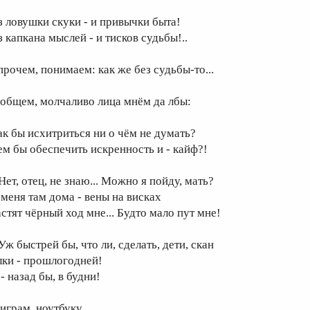
з ловушки скуки - и привычки быта!
з капкана мыслей - и тисков судьбы!..
прочем, понимаем: как же без судьбы-то...
 общем, молчаливо лица мнём да лбы:
ак бы исхитриться ни о чём не думать?
ем бы обеспечить искренность и - кайф?!
.Нет, отец, не знаю... Можно я пойду, мать?
 меня там дома - вены на висках
астят чёрный ход мне... Будто мало пут мне!
.Уж быстрей бы, что ли, сделать, дети, скан
лки - прошлогодней!
- назад бы, в будни!
 играм, ноутбуку,