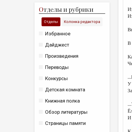
О
тделы и рубрики
И
И
Отделы
Колонка редактора
В
Избранное
В
Дайджест
Произведения
К
Ч
Переводы
..
Конкурсы
У
Детская комната
З
Книжная полка
..
Ё
Обзор литературы
И 
Страницы памяти
К