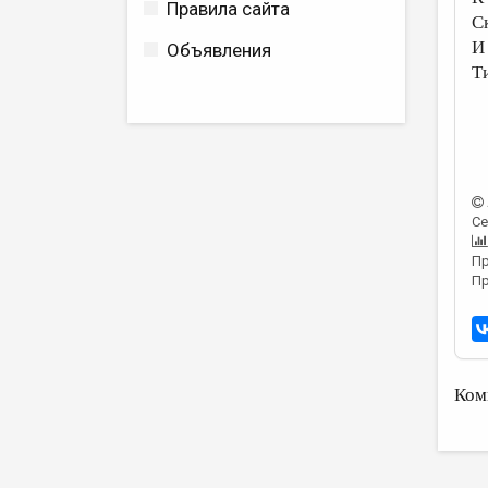
Правила сайта
С
И
Объявления
Т
Се
Пр
Пр
Ком