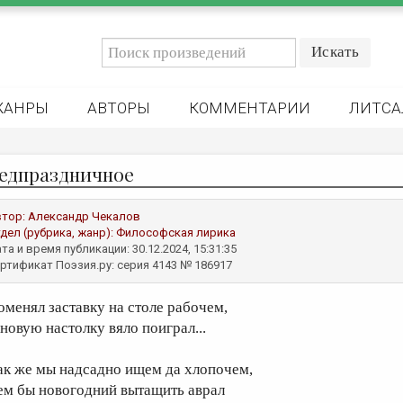
ЖАНРЫ
АВТОРЫ
КОММЕНТАРИИ
ЛИТСА
едпраздничное
втор:
Александр Чекалов
дел (рубрика, жанр):
Философская лирика
та и время публикации: 30.12.2024, 15:31:35
ртификат Поэзия.ру: серия 4143 № 186917
оменял заставку на столе рабочем,
 новую настолку вяло поиграл...
ак же мы надсадно ищем да хлопочем,
ем бы новогодний вытащить аврал