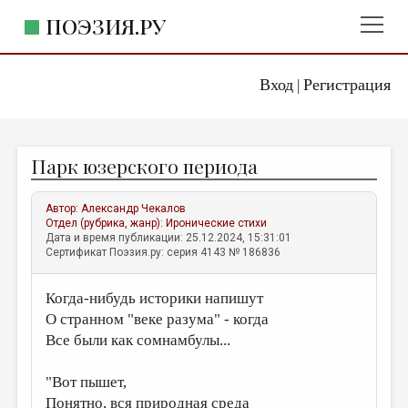
ПОЭЗИЯ.РУ
Вход
Регистрация
ГЛАВНОЕ МЕНЮ
|
ПОЭЗИЯ.РУ
ИЗДАТЕЛЬСТВО
Парк юзерского периода
ЖАНРЫ
АВТОРЫ
Автор:
Александр Чекалов
Отдел (рубрика, жанр):
Иронические стихи
КОММЕНТАРИИ
Дата и время публикации: 25.12.2024, 15:31:01
Сертификат Поэзия.ру: серия 4143 № 186836
ЛИТСАЛОН
Когда-нибудь историки напишут
НОВОСТИ
О странном "веке разума" - когда
ПРАВИЛА САЙТА
Все были как сомнамбулы...
ОТДЕЛЫ И РУБРИКИ
"Вот пышет,
ИЗБРАННОЕ
Понятно, вся природная среда