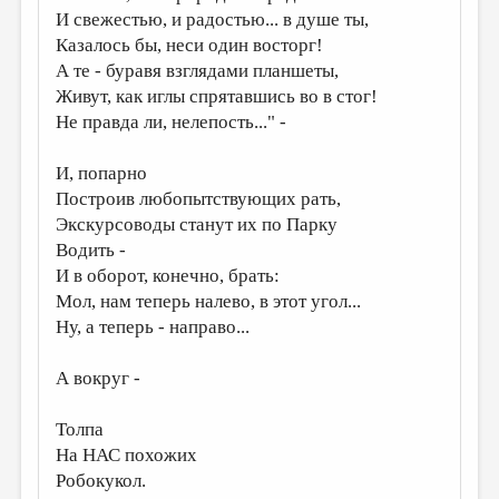
И свежестью, и радостью... в душе ты,
ДАЙДЖЕСТ
Казалось бы, неси один восторг!
А те - буравя взглядами планшеты,
ПРОИЗВЕДЕНИЯ
Живут, как иглы спрятавшись во в стог!
ПЕРЕВОДЫ
Не правда ли, нелепость..." -
КОНКУРСЫ
И, попарно
ДЕТСКАЯ КОМНАТА
Построив любопытствующих рать,
Экскурсоводы станут их по Парку
КНИЖНАЯ ПОЛКА
Водить -
ОБЗОР ЛИТЕРАТУРЫ
И в оборот, конечно, брать:
Мол, нам теперь налево, в этот угол...
СТРАНИЦЫ ПАМЯТИ
Ну, а теперь - направо...
ОБЪЯВЛЕНИЯ
А вокруг -
КОЛОНКА РЕДАКТОРА
РЕДКОЛЛЕГИЯ
Толпа
На НАС похожих
ОТ РЕДАКЦИИ
Робокукол.