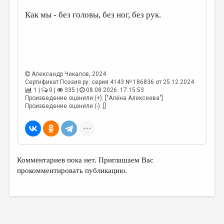
МАЛАЯ ПРОЗА
Как мы - без головы, без ног, без рук.
ЭССЕИСТИКА
ЛИТЕРАТУРОВЕДЕНИЕ
КУЛЬТУРОВЕДЕНИЕ
ПУБЛИЦИСТИКА
Александр Чекалов
, 2024
Сертификат Поэзия.ру: серия 4143 № 186836 от 25.12.2024
РЕЦЕНЗИРОВАНИЕ
1 |
0 |
335 |
08.08.2026. 17:15:53
Произведение оценили (+): ["Алёна Алексеева"]
Произведение оценили (-): []
ЦИКЛЫ ПУБЛИКАЦИЙ
ТРЕДИАКОВСКИЙ
МЕДИА
ВКОНТАКТЕ
Комментариев пока нет. Приглашаем Вас
прокомментировать публикацию.