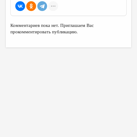
МАЛАЯ ПРОЗА
ЭССЕИСТИКА
ЛИТЕРАТУРОВЕДЕНИЕ
Комментариев пока нет. Приглашаем Вас
прокомментировать публикацию.
КУЛЬТУРОВЕДЕНИЕ
ПУБЛИЦИСТИКА
РЕЦЕНЗИРОВАНИЕ
ЦИКЛЫ ПУБЛИКАЦИЙ
ТРЕДИАКОВСКИЙ
МЕДИА
ВКОНТАКТЕ