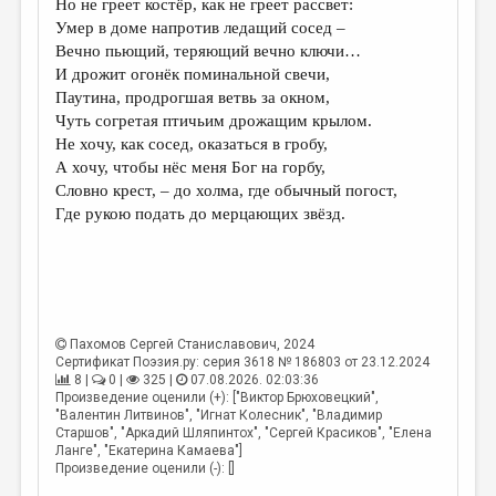
Но не греет костёр, как не греет рассвет:
Умер в доме напротив ледащий сосед –
ДАЙДЖЕСТ
Вечно пьющий, теряющий вечно ключи…
ПРОИЗВЕДЕНИЯ
И дрожит огонёк поминальной свечи,
Паутина, продрогшая ветвь за окном,
ПЕРЕВОДЫ
Чуть согретая птичьим дрожащим крылом.
Не хочу, как сосед, оказаться в гробу,
КОНКУРСЫ
А хочу, чтобы нёс меня Бог на горбу,
ДЕТСКАЯ КОМНАТА
Словно крест, – до холма, где обычный погост,
Где рукою подать до мерцающих звёзд.
КНИЖНАЯ ПОЛКА
ОБЗОР ЛИТЕРАТУРЫ
СТРАНИЦЫ ПАМЯТИ
ОБЪЯВЛЕНИЯ
Пахомов Сергей Станиславович
, 2024
Сертификат Поэзия.ру: серия 3618 № 186803 от 23.12.2024
8 |
0 |
325 |
07.08.2026. 02:03:36
КОЛОНКА РЕДАКТОРА
Произведение оценили (+): ["Виктор Брюховецкий",
"Валентин Литвинов", "Игнат Колесник", "Владимир
РЕДКОЛЛЕГИЯ
Старшов", "Аркадий Шляпинтох", "Сергей Красиков", "Елена
Ланге", "Екатерина Камаева"]
ОТ РЕДАКЦИИ
Произведение оценили (-): []