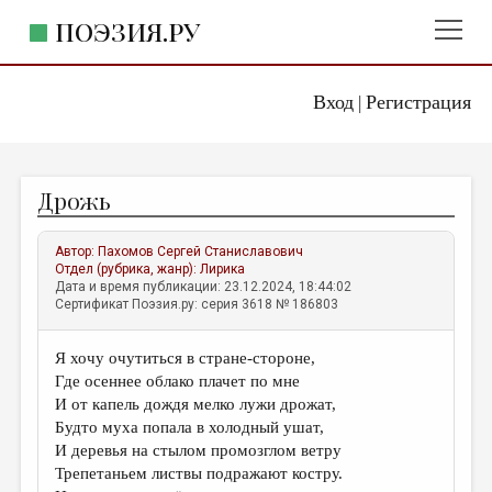
ПОЭЗИЯ.РУ
Вход
Регистрация
ГЛАВНОЕ МЕНЮ
|
ПОЭЗИЯ.РУ
ИЗДАТЕЛЬСТВО
Дрожь
ЖАНРЫ
АВТОРЫ
Автор:
Пахомов Сергей Станиславович
Отдел (рубрика, жанр):
Лирика
КОММЕНТАРИИ
Дата и время публикации: 23.12.2024, 18:44:02
Сертификат Поэзия.ру: серия 3618 № 186803
ЛИТСАЛОН
Я хочу очутиться в стране-стороне,
НОВОСТИ
Где осеннее облако плачет по мне
ПРАВИЛА САЙТА
И от капель дождя мелко лужи дрожат,
Будто муха попала в холодный ушат,
И деревья на стылом промозглом ветру
ОТДЕЛЫ И РУБРИКИ
Трепетаньем листвы подражают костру.
ИЗБРАННОЕ