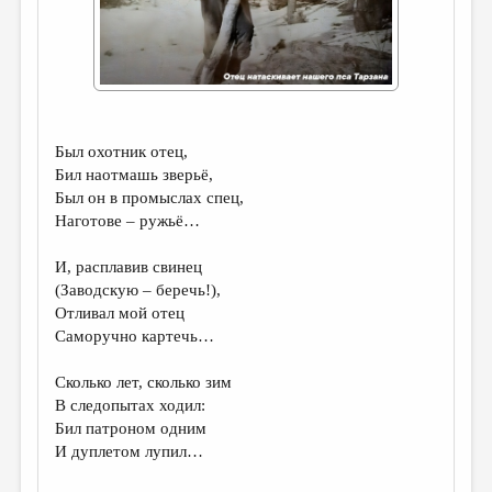
ДАЙДЖЕСТ
ПРОИЗВЕДЕНИЯ
ПЕРЕВОДЫ
КОНКУРСЫ
Был охотник отец,
Бил наотмашь зверьё,
ДЕТСКАЯ КОМНАТА
Был он в промыслах спец,
Наготове – ружьё…
КНИЖНАЯ ПОЛКА
ОБЗОР ЛИТЕРАТУРЫ
И, расплавив свинец
(Заводскую – беречь!),
СТРАНИЦЫ ПАМЯТИ
Отливал мой отец
Саморучно картечь…
ОБЪЯВЛЕНИЯ
Сколько лет, сколько зим
КОЛОНКА РЕДАКТОРА
В следопытах ходил:
РЕДКОЛЛЕГИЯ
Бил патроном одним
И дуплетом лупил…
ОТ РЕДАКЦИИ