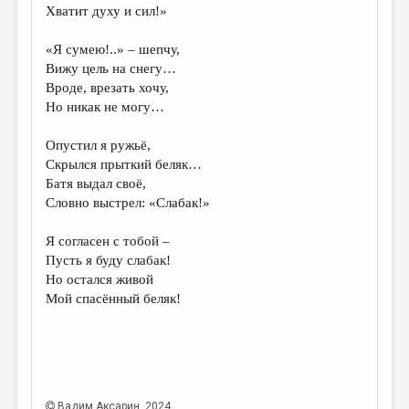
Хватит духу и сил!»
«Я сумею!..» – шепчу,
Вижу цель на снегу…
Вроде, врезать хочу,
Но никак не могу…
Опустил я ружьё,
Скрылся прыткий беляк…
Батя выдал своё,
Словно выстрел: «Слабак!»
Я согласен с тобой –
Пусть я буду слабак!
Но остался живой
Мой спасённый беляк!
Вадим Аксарин
, 2024