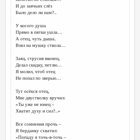
И до заячьих слёз
Было дело ли нам?..
У косого душа
Прямо в пятки ушла…
А отец, чуть дыша,
Взял на мушку ствола…
Заяц, струсив вконец,
Делал скидку, петлю…
Я молил, чтоб отец
Не попал по зверью…
Тут осёкся отец,
Мне двустволку вручил:
«Ты уже не юнец –
Хватит духу и сил?..»
Все сомнения прочь –
Я берданку схватил:
«Попаду я точь-в-точь –