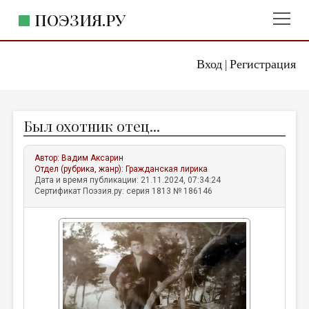
ПОЭЗИЯ.РУ
Вход
Регистрация
ГЛАВНОЕ МЕНЮ
|
ПОЭЗИЯ.РУ
ИЗДАТЕЛЬСТВО
Был охотник отец...
ЖАНРЫ
АВТОРЫ
Автор:
Вадим Аксарин
Отдел (рубрика, жанр):
Гражданская лирика
КОММЕНТАРИИ
Дата и время публикации: 21.11.2024, 07:34:24
Сертификат Поэзия.ру: серия 1813 № 186146
ЛИТСАЛОН
НОВОСТИ
ПРАВИЛА САЙТА
ОТДЕЛЫ И РУБРИКИ
ИЗБРАННОЕ