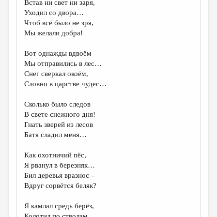
МАЛАЯ ПРОЗА
Встав ни свет ни заря,
Уходил со двора…
ЭССЕИСТИКА
Чтоб всё было не зря,
Мы желали добра!
ЛИТЕРАТУРОВЕДЕНИЕ
КУЛЬТУРОВЕДЕНИЕ
Вот однажды вдвоём
Мы отправились в лес…
ПУБЛИЦИСТИКА
Снег сверкал окоём,
Словно в царстве чудес…
РЕЦЕНЗИРОВАНИЕ
ЦИКЛЫ ПУБЛИКАЦИЙ
Сколько было следов
В свете снежного дня!
ТРЕДИАКОВСКИЙ
Гнать зверей из лесов
Батя сладил меня…
МЕДИА
ВКОНТАКТЕ
Как охотничий пёс,
Я рванул в березняк…
Бил деревья вразнос –
Вдруг сорвётся беляк?
Я камлал средь берёз,
Колотил по стволам…