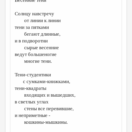
Весенние тени
МАЛАЯ ПРОЗА
ЭССЕИСТИКА
Солнцу навстречу
от линии к линии
ЛИТЕРАТУРОВЕДЕНИЕ
тени за пятками
КУЛЬТУРОВЕДЕНИЕ
бегают длинные,
и в подворотни
ПУБЛИЦИСТИКА
сырые весенние
РЕЦЕНЗИРОВАНИЕ
ведут большеногие
многие тени.
ЦИКЛЫ ПУБЛИКАЦИЙ
ТРЕДИАКОВСКИЙ
Тени-студентики
с сумками-книжками,
МЕДИА
тени-квадраты
ВКОНТАКТЕ
входящих и вышедших,
в светлых углах
стены все перевившие,
и неприметные -
кошкины-мышкины.