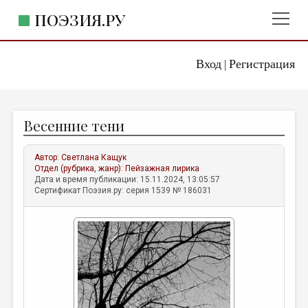
ПОЭЗИЯ.РУ
Вход
Регистрация
ГЛАВНОЕ МЕНЮ
|
ПОЭЗИЯ.РУ
ИЗДАТЕЛЬСТВО
Весенние тени
ЖАНРЫ
АВТОРЫ
Автор:
Светлана Кащук
Отдел (рубрика, жанр):
Пейзажная лирика
КОММЕНТАРИИ
Дата и время публикации: 15.11.2024, 13:05:57
Сертификат Поэзия.ру: серия 1539 № 186031
ЛИТСАЛОН
НОВОСТИ
ПРАВИЛА САЙТА
ОТДЕЛЫ И РУБРИКИ
ИЗБРАННОЕ