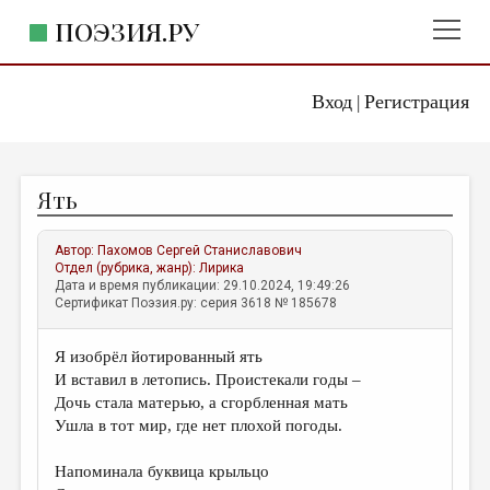
ПОЭЗИЯ.РУ
Вход
Регистрация
ГЛАВНОЕ МЕНЮ
|
ПОЭЗИЯ.РУ
ИЗДАТЕЛЬСТВО
Ять
ЖАНРЫ
АВТОРЫ
Автор:
Пахомов Сергей Станиславович
Отдел (рубрика, жанр):
Лирика
КОММЕНТАРИИ
Дата и время публикации: 29.10.2024, 19:49:26
Сертификат Поэзия.ру: серия 3618 № 185678
ЛИТСАЛОН
Я изобрёл йотированный ять
НОВОСТИ
И вставил в летопись. Проистекали годы –
ПРАВИЛА САЙТА
Дочь стала матерью, а сгорбленная мать
Ушла в тот мир, где нет плохой погоды.
ОТДЕЛЫ И РУБРИКИ
Напоминала буквица крыльцо
ИЗБРАННОЕ