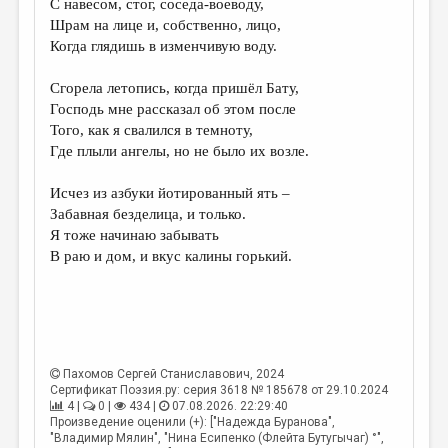
С навесом, стог, соседа-воеводу,
Шрам на лице и, собственно, лицо,
ДАЙДЖЕСТ
Когда глядишь в изменчивую воду.
ПРОИЗВЕДЕНИЯ
Сгорела летопись, когда пришёл Бату,
ПЕРЕВОДЫ
Господь мне рассказал об этом после
Того, как я свалился в темноту,
КОНКУРСЫ
Где плыли ангелы, но не было их возле.
ДЕТСКАЯ КОМНАТА
Исчез из азбуки йотированный ять –
КНИЖНАЯ ПОЛКА
Забавная безделица, и только.
Я тоже начинаю забывать
ОБЗОР ЛИТЕРАТУРЫ
В раю и дом, и вкус калины горький.
СТРАНИЦЫ ПАМЯТИ
ОБЪЯВЛЕНИЯ
КОЛОНКА РЕДАКТОРА
Пахомов Сергей Станиславович
, 2024
РЕДКОЛЛЕГИЯ
Сертификат Поэзия.ру: серия 3618 № 185678 от 29.10.2024
4 |
0 |
434 |
07.08.2026. 22:29:40
ОТ РЕДАКЦИИ
Произведение оценили (+): ["Надежда Буранова",
"Владимир Мялин", "Нина Есипенко (Флейта Бутугычаг) °",