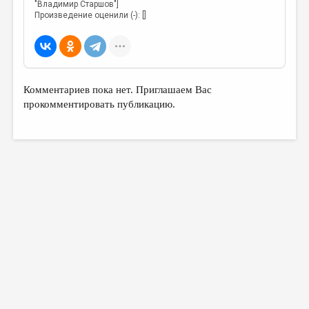
МАЛАЯ ПРОЗА
"Владимир Старшов"]
Произведение оценили (-): []
ЭССЕИСТИКА
ЛИТЕРАТУРОВЕДЕНИЕ
КУЛЬТУРОВЕДЕНИЕ
Комментариев пока нет. Приглашаем Вас
ПУБЛИЦИСТИКА
прокомментировать публикацию.
РЕЦЕНЗИРОВАНИЕ
ЦИКЛЫ ПУБЛИКАЦИЙ
ТРЕДИАКОВСКИЙ
МЕДИА
ВКОНТАКТЕ