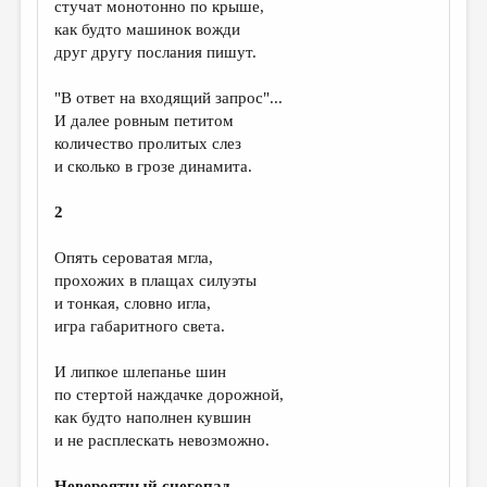
стучат монотонно по крыше,
как будто машинок вожди
ДАЙДЖЕСТ
друг другу послания пишут.
ПРОИЗВЕДЕНИЯ
"В ответ на входящий запрос"...
ПЕРЕВОДЫ
И далее ровным петитом
количество пролитых слез
КОНКУРСЫ
и сколько в грозе динамита.
ДЕТСКАЯ КОМНАТА
2
КНИЖНАЯ ПОЛКА
Опять сероватая мгла,
ОБЗОР ЛИТЕРАТУРЫ
прохожих в плащах силуэты
СТРАНИЦЫ ПАМЯТИ
и тонкая, словно игла,
игра габаритного света.
ОБЪЯВЛЕНИЯ
И липкое шлепанье шин
КОЛОНКА РЕДАКТОРА
по стертой наждачке дорожной,
РЕДКОЛЛЕГИЯ
как будто наполнен кувшин
и не расплескать невозможно.
ОТ РЕДАКЦИИ
Невероятный снегопад