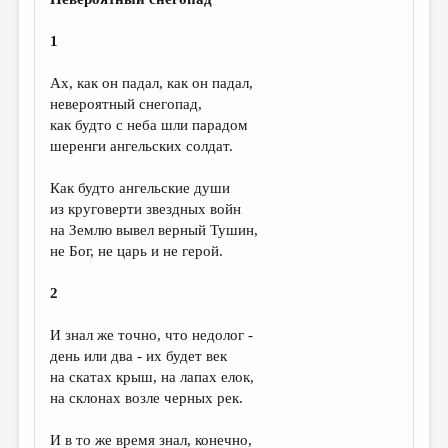
МАЛАЯ ПРОЗА
ЭССЕИСТИКА
1
ЛИТЕРАТУРОВЕДЕНИЕ
Ах, как он падал, как он падал,
невероятный снегопад,
КУЛЬТУРОВЕДЕНИЕ
как будто с неба шли парадом
ПУБЛИЦИСТИКА
шеренги ангельских солдат.
РЕЦЕНЗИРОВАНИЕ
Как будто ангельские души
из круговерти звездных войн
ЦИКЛЫ ПУБЛИКАЦИЙ
на Землю вывел верный Тушин,
ТРЕДИАКОВСКИЙ
не Бог, не царь и не герой.
МЕДИА
2
ВКОНТАКТЕ
И знал же точно, что недолог -
день или два - их будет век
на скатах крыш, на лапах елок,
на склонах возле черных рек.
И в то же время знал, конечно,