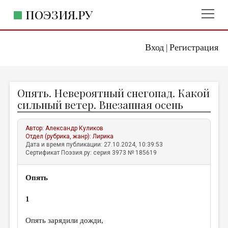
ПОЭЗИЯ.РУ
Вход
Регистрация
ГЛАВНОЕ МЕНЮ
|
ПОЭЗИЯ.РУ
ИЗДАТЕЛЬСТВО
Опять. Невероятный снегопад. Какой
ЖАНРЫ
сильный ветер. Внезапная осень
АВТОРЫ
Автор:
Александр Куликов
КОММЕНТАРИИ
Отдел (рубрика, жанр):
Лирика
Дата и время публикации: 27.10.2024, 10:39:53
ЛИТСАЛОН
Сертификат Поэзия.ру: серия 3973 № 185619
НОВОСТИ
Опять
ПРАВИЛА САЙТА
1
ОТДЕЛЫ И РУБРИКИ
Опять зарядили дожди,
ИЗБРАННОЕ