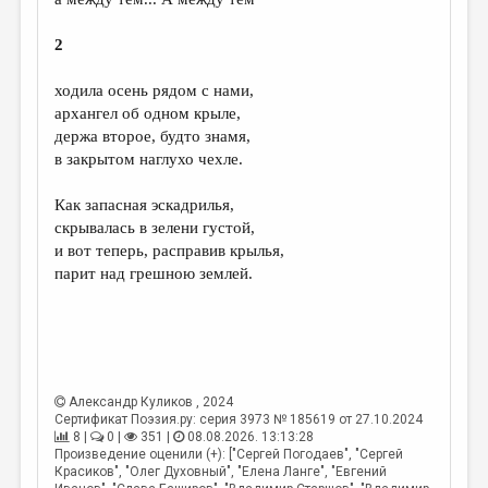
2
ходила осень рядом с нами,
архангел об одном крыле,
держа второе, будто знамя,
в закрытом наглухо чехле.
Как запасная эскадрилья,
скрывалась в зелени густой,
и вот теперь, расправив крылья,
парит над грешною землей.
Александр Куликов
, 2024
Сертификат Поэзия.ру: серия 3973 № 185619 от 27.10.2024
8 |
0 |
351 |
08.08.2026. 13:13:28
Произведение оценили (+): ["Сергей Погодаев", "Сергей
Красиков", "Олег Духовный", "Елена Ланге", "Евгений