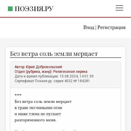
ПОЭЗИЯ.РУ
Вход
Регистрация
ГЛАВНОЕ МЕНЮ
|
ПОЭЗИЯ.РУ
ИЗДАТЕЛЬСТВО
Без ветра соль земли мерцает
ЖАНРЫ
АВТОРЫ
Автор:
Юрий Добровольский
Отдел (рубрика, жанр):
Религиозная лирика
КОММЕНТАРИИ
Дата и время публикации: 15.08.2024, 14:01:39
Сертификат Поэзия.ру: серия 4032 № 184281
ЛИТСАЛОН
***
НОВОСТИ
Без ветра соль земли мерцает
ПРАВИЛА САЙТА
в траве песчинками огня
и ниже тлена не пускает
разгоряченного меня.
ОТДЕЛЫ И РУБРИКИ
ИЗБРАННОЕ