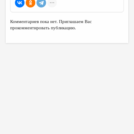
МАЛАЯ ПРОЗА
ЭССЕИСТИКА
Комментариев пока нет. Приглашаем Вас
ЛИТЕРАТУРОВЕДЕНИЕ
прокомментировать публикацию.
КУЛЬТУРОВЕДЕНИЕ
ПУБЛИЦИСТИКА
РЕЦЕНЗИРОВАНИЕ
ЦИКЛЫ ПУБЛИКАЦИЙ
ТРЕДИАКОВСКИЙ
МЕДИА
ВКОНТАКТЕ