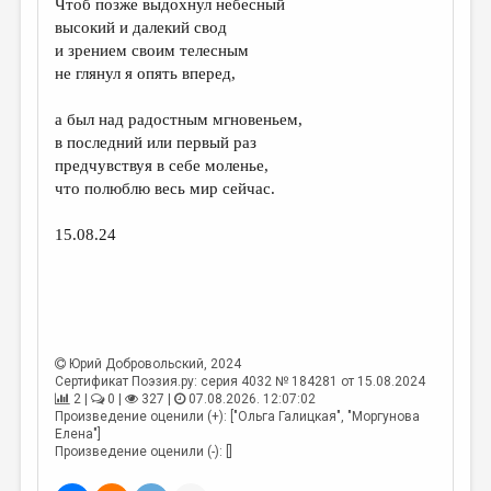
Чтоб позже выдохнул небесный
высокий и далекий свод
ДАЙДЖЕСТ
и зрением своим телесным
ПРОИЗВЕДЕНИЯ
не глянул я опять вперед,
ПЕРЕВОДЫ
а был над радостным мгновеньем,
в последний или первый раз
КОНКУРСЫ
предчувствуя в себе моленье,
ДЕТСКАЯ КОМНАТА
что полюблю весь мир сейчас.
КНИЖНАЯ ПОЛКА
15.08.24
ОБЗОР ЛИТЕРАТУРЫ
СТРАНИЦЫ ПАМЯТИ
ОБЪЯВЛЕНИЯ
Юрий Добровольский
, 2024
Сертификат Поэзия.ру: серия 4032 № 184281 от 15.08.2024
КОЛОНКА РЕДАКТОРА
2 |
0 |
327 |
07.08.2026. 12:07:02
Произведение оценили (+): ["Ольга Галицкая", "Моргунова
РЕДКОЛЛЕГИЯ
Елена"]
Произведение оценили (-): []
ОТ РЕДАКЦИИ