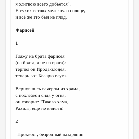
молитвою всего добьется".
В сухих ветвях мелькнуло солнце,
и всё же это был не плод.
Фарисей
1
Гляжу на брата фарисея
(на брата, а не на врага):
терпел он Ирода-злодея,
теперь вот Кесарю слуга.
Вернувшись вечером из храма,
с похлебкой сидя у огня,
он говорит: "Такого хама,
Рахиль, еще не видел я!"
2
"Прохвост, безродный назарянин