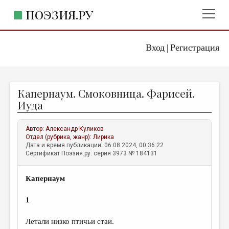
ПОЭЗИЯ.РУ
Вход
Регистрация
ГЛАВНОЕ МЕНЮ
|
ПОЭЗИЯ.РУ
ИЗДАТЕЛЬСТВО
Капернаум. Смоковница. Фарисей.
ЖАНРЫ
Иуда
АВТОРЫ
Автор:
Александр Куликов
КОММЕНТАРИИ
Отдел (рубрика, жанр):
Лирика
Дата и время публикации: 06.08.2024, 00:36:22
ЛИТСАЛОН
Сертификат Поэзия.ру: серия 3973 № 184131
НОВОСТИ
Капернаум
ПРАВИЛА САЙТА
1
ОТДЕЛЫ И РУБРИКИ
Летали низко птичьи стаи.
ИЗБРАННОЕ