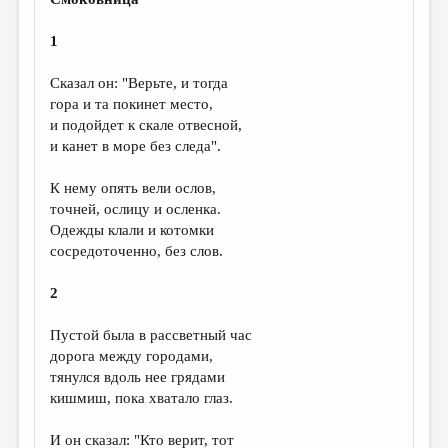
МАЛАЯ ПРОЗА
ЭССЕИСТИКА
1
ЛИТЕРАТУРОВЕДЕНИЕ
Сказал он: "Верьте, и тогда
гора и та покинет место,
КУЛЬТУРОВЕДЕНИЕ
и подойдет к скале отвесной,
ПУБЛИЦИСТИКА
и канет в море без следа".
РЕЦЕНЗИРОВАНИЕ
К нему опять вели ослов,
точней, ослицу и осленка.
ЦИКЛЫ ПУБЛИКАЦИЙ
Одежды клали и котомки
ТРЕДИАКОВСКИЙ
сосредоточенно, без слов.
МЕДИА
2
ВКОНТАКТЕ
Пустой была в рассветный час
дорога между городами,
тянулся вдоль нее грядами
кишмиш, пока хватало глаз.
И он сказал: "Кто верит, тот