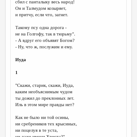
сбил с панталыку весь народ!
Он и Талмудом козыряет,
и притчу, если что, загнет.
Такому псу одна дорога -
не на Голгофу, так в тюрьму".
- А вдруг его объявят Богом?
- Ну, что ж, послужим и ему.
Иуда
1
"Скажи, старик, скажи, Иуда,
каким необъяснимым чудом
ты дожил до преклонных лет.
Иль в этом мире правды нет?
Как не было ни той осины,
ни сребреников тех крысиных,
ни поцелуя в те уста,
ни даже имени Христа?"