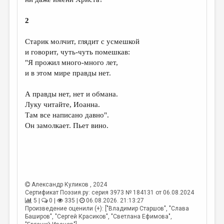
2
Старик молчит, глядит с усмешкой
и говорит, чуть-чуть помешкав:
"Я прожил много-много лет,
и в этом мире правды нет.
А правды нет, нет и обмана.
Луку читайте, Иоанна.
Там все написано давно".
Он замолкает. Пьет вино.
Александр Куликов
, 2024
Сертификат Поэзия.ру: серия 3973 № 184131 от 06.08.2024
5 |
0 |
335 |
06.08.2026. 21:13:27
Произведение оценили (+): ["Владимир Старшов", "Слава
Баширов", "Сергей Красиков", "Светлана Ефимова",