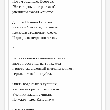
Потом закапало. Всерьез.
"Не сахарные, не растаем", -
ДАЙДЖЕСТ
ученикам сказал Христос.
ПРОИЗВЕДЕНИЯ
Дороги Нижней Галилеи
ПЕРЕВОДЫ
меж тем блестели, словно их
намазали столярным клеем.
КОНКУРСЫ
И дождь немедленно затих.
ДЕТСКАЯ КОМНАТА
2
КНИЖНАЯ ПОЛКА
Вновь камнем становилась глина,
ОБЗОР ЛИТЕРАТУРЫ
вновь проступал на тучах мел
СТРАНИЦЫ ПАМЯТИ
и вновь скрепленный птичьим клином
пергамент неба голубел.
ОБЪЯВЛЕНИЯ
Опять вода была в кувшине,
КОЛОНКА РЕДАКТОРА
в котомке - рыба, хлеб, изюм.
РЕДКОЛЛЕГИЯ
Ученики плащи сушили.
Не ждал чудес Капернаум.
ОТ РЕДАКЦИИ
Смоковница