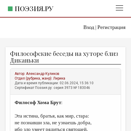
ПОЭЗИЯ.РУ
Вход
Регистрация
ГЛАВНОЕ МЕНЮ
|
ПОЭЗИЯ.РУ
ИЗДАТЕЛЬСТВО
Философские беседы на хуторе близ
ЖАНРЫ
Диканьки
АВТОРЫ
Автор:
Александр Куликов
КОММЕНТАРИИ
Отдел (рубрика, жанр):
Лирика
Дата и время публикации: 02.06.2024, 15:36:10
ЛИТСАЛОН
Сертификат Поэзия.ру: серия 3973 № 183046
НОВОСТИ
Философ Хома Брут
:
ПРАВИЛА САЙТА
Эта истина, братья, как мир, стара:
ОТДЕЛЫ И РУБРИКИ
не познавши зла, не узнаешь добра,
ИЗБРАННОЕ
ибо зло умеет рядиться святошей,