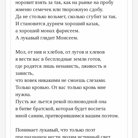
норовит взять за так, как на рынке на пробу
жменю семечек или творожную сдобу.
Да не столько возьмет, сколько сгубит за так.
И становится дурнем хороший казак,
а хороший монах фарисеем.
А лукавый глядит Моисеем.
Мол, от нив и хлебов, от лугов и хлевов
я вести вас в бесплодные земли готов,
где родятся лишь ненависть, лживость и
зависть,
что вовек никакими не смоешь слезами.
Только кровью. От вас только кровь мне
нужна.
Пусть же льется рекой полноводной она
в битве братской, которая будет воспета
мной самим, притворившимся вашим поэтом.
Понимает лукавый, что только поэт
предназначен нести людям истинный свет,