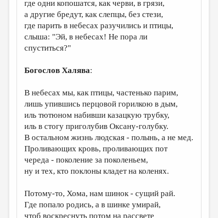
МАЛАЯ ПРОЗА
где одни копошатся, как черви, в грязи,
а другие бредут, как слепцы, без стези,
ЭССЕИСТИКА
где парить в небесах разучились и птицы,
слыша: "Эй, в небесах! Не пора ли
ЛИТЕРАТУРОВЕДЕНИЕ
спуститься?"
КУЛЬТУРОВЕДЕНИЕ
Богослов Халява
:
ПУБЛИЦИСТИКА
РЕЦЕНЗИРОВАНИЕ
В небесах мы, как птицы, частенько парим,
лишь упившись перцовой горилкою в дым,
ЦИКЛЫ ПУБЛИКАЦИЙ
иль тютюном набивши казацкую трубку,
ТРЕДИАКОВСКИЙ
иль в стогу приголубив Оксану-голубку.
В остальном жизнь людская - полынь, а не мед.
МЕДИА
Проливающих кровь, проливающих пот
ВКОНТАКТЕ
череда - поколение за поколеньем,
ну и тех, кто поклоны кладет на коленях.
Потому-то, Хома, нам шинок - сущий рай.
Где попало родись, а в шинке умирай,
чтоб воскреснуть потом на рассвете