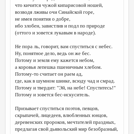
что кичится чужой кипарисовой ношей,
ДАЙДЖЕСТ
возводя лживы очи Синайской горе,
не имея понятия о добре,
ПРОИЗВЕДЕНИЯ
ибо злобен, завистлив и подл по природе
ПЕРЕВОДЫ
(оттого и зовется лукавым в народе).
КОНКУРСЫ
Не пора ль, говорит, вам спуститься с небес.
ДЕТСКАЯ КОМНАТА
Ну, понятное дело, ведь он же бес.
Потому и земля ему кажется небом,
КНИЖНАЯ ПОЛКА
а коровья лепешка пшеничным хлебом.
ОБЗОР ЛИТЕРАТУРЫ
Потому-то считает он раем ад,
где, как в шумном шинке, всюду чад и смрад.
СТРАНИЦЫ ПАМЯТИ
Потому и твердит: "Эй, на небе! Спуститесь!"
ОБЪЯВЛЕНИЯ
Потому и зовется бес-искуситель.
КОЛОНКА РЕДАКТОРА
Призывает спуститься поэтов, певцов,
РЕДКОЛЛЕГИЯ
скрыпачей, лицедеев, влюбленных юнцов,
деревенских пророков, мечтателей праздных,
ОТ РЕДАКЦИИ
предлагая свой дьявольский мир безобразный,