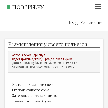
ПОЭЗИЯ.РУ
Вход
Регистрация
ГЛАВНОЕ МЕНЮ
|
ПОЭЗИЯ.РУ
ИЗДАТЕЛЬСТВО
Размышления у своего подъезда
ЖАНРЫ
АВТОРЫ
Автор:
Александр Ганул
Отдел (рубрика, жанр):
Гражданская лирика
КОММЕНТАРИИ
Дата и время публикации: 30.05.2024, 19:48:12
Сертификат Поэзия.ру: серия 3391 № 183012
ЛИТСАЛОН
НОВОСТИ
Я стою в квадрате света
ПРАВИЛА САЙТА
От подъездного окна,
Затерялась в тучах где-то
ОТДЕЛЫ И РУБРИКИ
Ликом скорбная Луна...
ИЗБРАННОЕ