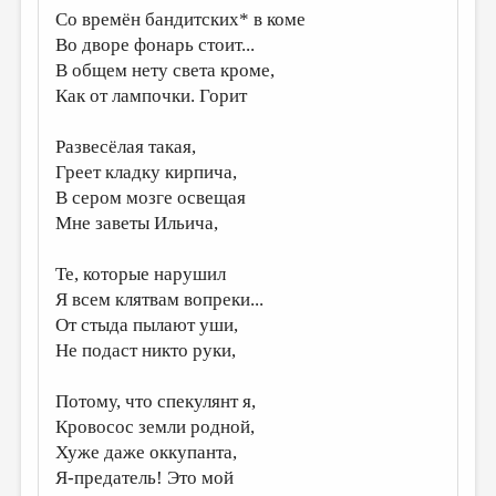
Со времён бандитских* в коме
ДАЙДЖЕСТ
Во дворе фонарь стоит...
В общем нету света кроме,
ПРОИЗВЕДЕНИЯ
Как от лампочки. Горит
ПЕРЕВОДЫ
Развесёлая такая,
КОНКУРСЫ
Греет кладку кирпича,
ДЕТСКАЯ КОМНАТА
В сером мозге освещая
Мне заветы Ильича,
КНИЖНАЯ ПОЛКА
ОБЗОР ЛИТЕРАТУРЫ
Те, которые нарушил
Я всем клятвам вопреки...
СТРАНИЦЫ ПАМЯТИ
От стыда пылают уши,
ОБЪЯВЛЕНИЯ
Не подаст никто руки,
КОЛОНКА РЕДАКТОРА
Потому, что спекулянт я,
РЕДКОЛЛЕГИЯ
Кровосос земли родной,
Хуже даже оккупанта,
ОТ РЕДАКЦИИ
Я-предатель! Это мой