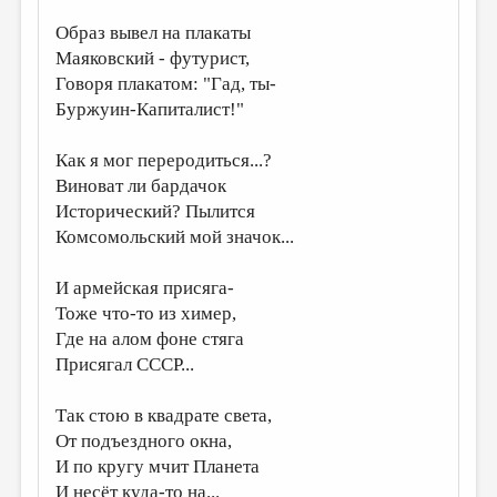
МАЛАЯ ПРОЗА
Образ вывел на плакаты
ЭССЕИСТИКА
Маяковский - футурист,
Говоря плакатом: "Гад, ты-
ЛИТЕРАТУРОВЕДЕНИЕ
Буржуин-Капиталист!"
КУЛЬТУРОВЕДЕНИЕ
Как я мог переродиться...?
ПУБЛИЦИСТИКА
Виноват ли бардачок
РЕЦЕНЗИРОВАНИЕ
Исторический? Пылится
Комсомольский мой значок...
ЦИКЛЫ ПУБЛИКАЦИЙ
ТРЕДИАКОВСКИЙ
И армейская присяга-
Тоже что-то из химер,
МЕДИА
Где на алом фоне стяга
ВКОНТАКТЕ
Присягал СССР...
Так стою в квадрате света,
От подъездного окна,
И по кругу мчит Планета
И несёт куда-то на...