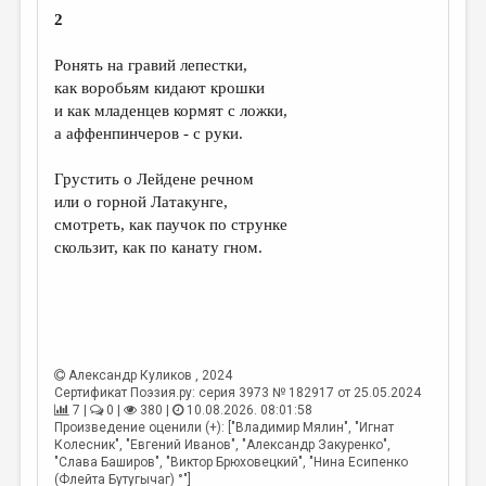
2
Ронять на гравий лепестки,
как воробьям кидают крошки
и как младенцев кормят с ложки,
а аффенпинчеров - с руки.
Грустить о Лейдене речном
или о горной Латакунге,
смотреть, как паучок по струнке
скользит, как по канату гном.
Александр Куликов
, 2024
Сертификат Поэзия.ру: серия 3973 № 182917 от 25.05.2024
7 |
0 |
380 |
10.08.2026. 08:01:58
Произведение оценили (+): ["Владимир Мялин", "Игнат
Колесник", "Евгений Иванов", "Александр Закуренко",
"Слава Баширов", "Виктор Брюховецкий", "Нина Есипенко
(Флейта Бутугычаг) °"]