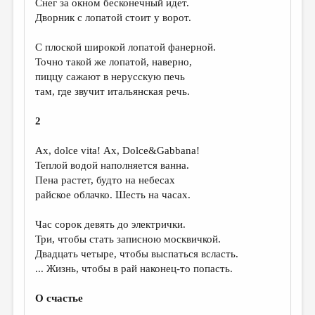
Снег за окном бесконечный идет.
Дворник с лопатой стоит у ворот.
ДАЙДЖЕСТ
ПРОИЗВЕДЕНИЯ
С плоской широкой лопатой фанерной.
Точно такой же лопатой, наверно,
ПЕРЕВОДЫ
пиццу сажают в нерусскую печь
там, где звучит итальянская речь.
КОНКУРСЫ
ДЕТСКАЯ КОМНАТА
2
КНИЖНАЯ ПОЛКА
Ах, dolce vita! Ах, Dolce&Gabbana!
Теплой водой наполняется ванна.
ОБЗОР ЛИТЕРАТУРЫ
Пена растет, будто на небесах
СТРАНИЦЫ ПАМЯТИ
райское облачко. Шесть на часах.
ОБЪЯВЛЕНИЯ
Час сорок девять до электрички.
Три, чтобы стать записною москвичкой.
КОЛОНКА РЕДАКТОРА
Двадцать четыре, чтобы выспаться всласть.
... Жизнь, чтобы в рай наконец-то попасть.
РЕДКОЛЛЕГИЯ
ОТ РЕДАКЦИИ
О счастье