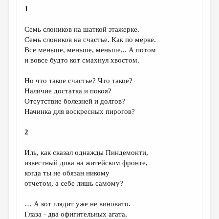
МАЛАЯ ПРОЗА
1
ЭССЕИСТИКА
Семь слоников на шаткой этажерке.
ЛИТЕРАТУРОВЕДЕНИЕ
Семь слоников на счастье. Как по мерке.
Все меньше, меньше, меньше... А потом
КУЛЬТУРОВЕДЕНИЕ
и вовсе будто кот смахнул хвостом.
ПУБЛИЦИСТИКА
Но что такое счастье? Что такое?
РЕЦЕНЗИРОВАНИЕ
Наличие достатка и покоя?
Отсутствие болезней и долгов?
ЦИКЛЫ ПУБЛИКАЦИЙ
Начинка для воскресных пирогов?
ТРЕДИАКОВСКИЙ
2
МЕДИА
Иль, как сказал однажды Пиндемонти,
ВКОНТАКТЕ
известный дока на житейском фронте,
когда ты не обязан никому
отчетом, а себе лишь самому?
… А кот глядит уже не виновато.
Глаза - два офигительных агата,