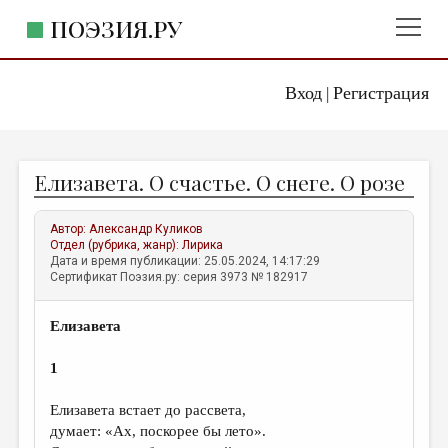
ПОЭЗИЯ.РУ
Вход
Регистрация
ГЛАВНОЕ МЕНЮ
|
ПОЭЗИЯ.РУ
ИЗДАТЕЛЬСТВО
Елизавета. О счастье. О снеге. О розе
ЖАНРЫ
АВТОРЫ
Автор:
Александр Куликов
Отдел (рубрика, жанр):
Лирика
КОММЕНТАРИИ
Дата и время публикации: 25.05.2024, 14:17:29
Сертификат Поэзия.ру: серия 3973 № 182917
ЛИТСАЛОН
Елизавета
НОВОСТИ
ПРАВИЛА САЙТА
1
Елизавета встает до рассвета,
ОТДЕЛЫ И РУБРИКИ
думает: «Ах, поскорее бы лето».
ИЗБРАННОЕ