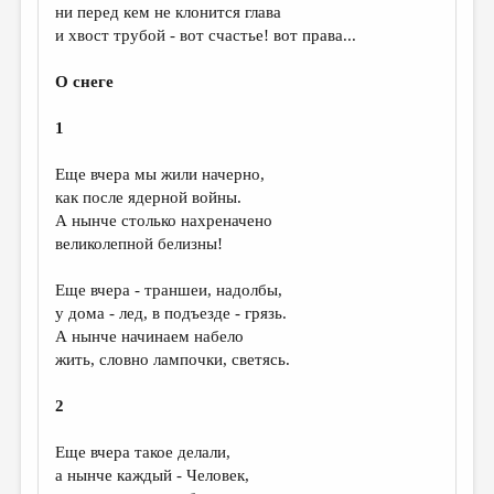
ни перед кем не клонится глава
и хвост трубой - вот счастье! вот права...
О снеге
1
Еще вчера мы жили начерно,
как после ядерной войны.
А нынче столько нахреначено
великолепной белизны!
Еще вчера - траншеи, надолбы,
у дома - лед, в подъезде - грязь.
А нынче начинаем набело
жить, словно лампочки, светясь.
2
Еще вчера такое делали,
а нынче каждый - Человек,